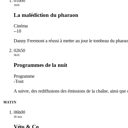
01h00
1h50
La malédiction du pharaon
Cinéma
-
-10
Danny Freemont a réussi à mettre au jour le tombeau du pharao
02h50
3h10
Programmes de la nuit
Programme
-
Tout
A suivre, des rediffusions des émissions de la chaîne, ainsi que 
MATIN
06h00
30 min
Véto & Co