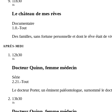
11h30
1h
Le château de mes rêves
Documentaire
1.0.
-
Tout
Des familles, sans fortune personnelle et dont le rêve était de 
APRÈS-MIDI
12h30
1h
Docteur Quinn, femme médecin
Série
2.21.
-
Tout
Le docteur Porter, un éminent paléontologue, surnommé le doct
13h30
1h
Docteur Quinn, femme médecin