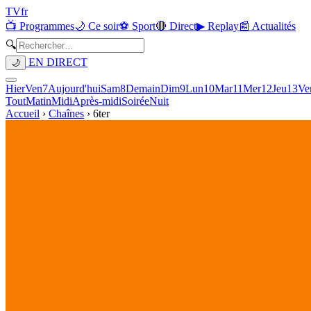
TV
fr
📺 Programmes
🌙 Ce soir
⚽ Sport
🔴 Direct
▶ Replay
📰 Actualités
🔍
EN DIRECT
🌙
Hier
Ven
7
Aujourd'hui
Sam
8
Demain
Dim
9
Lun
10
Mar
11
Mer
12
Jeu
13
Ve
Tout
Matin
Midi
Après-midi
Soirée
Nuit
Accueil
›
Chaînes
›
6ter