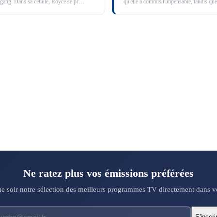
ang. Dans sa cellule, Royce se pr
…
qu'elle a commis l'impensable, tandis que
Ne ratez plus vos émissions préférées
 soir notre sélection des meilleurs programmes TV directement dans vo
S'inscri