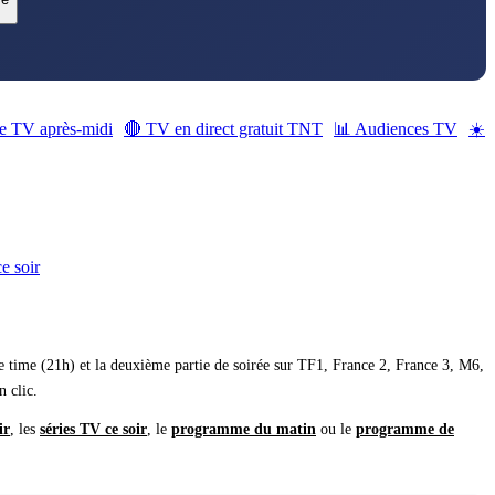
 TV après-midi
🔴 TV en direct gratuit TNT
📊 Audiences TV
☀️
e soir
e time (21h) et la deuxième partie de soirée sur TF1, France 2, France 3, M6,
 clic.
ir
,
les
séries TV ce soir
,
le
programme du matin
ou le
programme de