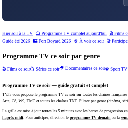
Hier soir à la TV
📺 Programme TV complet aujourd'hui
🎬 Films c
Guide été 2026
🏰 Fort Boyard 2026
🍿 À voir ce soir
🎬 Particip
Programme TV ce soir par genre
🎥 Documentaires ce soir
🎬 Films ce soir
📺 Séries ce soir
⚽ Sport TV 
Programme TV ce soir — guide gratuit et complet
TV.fr vous propose le programme TV ce soir sur toutes les chaînes françaises 
Arte, C8, W9, TMC et toutes les chaînes TNT. Filtrez par genre (cinéma, séri
La grille est mise à jour toutes les 5 minutes avec les barres de progression e
l'après-midi
.
Pour anticiper, direction le
programme TV demain
ou la
sem