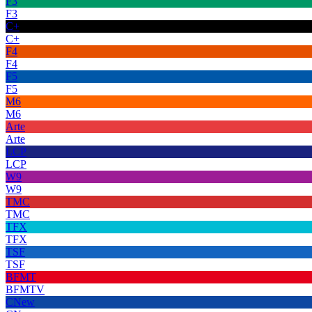
F3
F3
C+
C+
F4
F4
F5
F5
M6
M6
Arte
Arte
LCP
LCP
W9
W9
TMC
TMC
TFX
TFX
TSF
TSF
BFMT
BFMTV
CNew