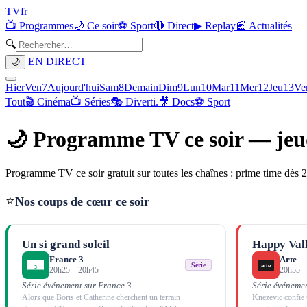
TV
fr
📺 Programmes
🌙 Ce soir
⚽ Sport
🔴 Direct
▶ Replay
📰 Actualités
🔍
EN DIRECT
🌙
Hier
Ven
7
Aujourd'hui
Sam
8
Demain
Dim
9
Lun
10
Mar
11
Mer
12
Jeu
13
Ve
Tout
🎬 Cinéma
📺 Séries
🎭 Diverti.
🎥 Docs
⚽ Sport
🌙 Programme TV ce soir —
jeu
Programme TV ce soir gratuit sur toutes les chaînes : prime time dès 21
⭐
Nos coups de cœur ce soir
Un si grand soleil
Happy Val
France 3
Arte
Série
20h25
–
20h45
20h55
Série événement sur France 3
Série événemen
Alors que Boris et Catherine cherchent un terrain
Knezevic confie 