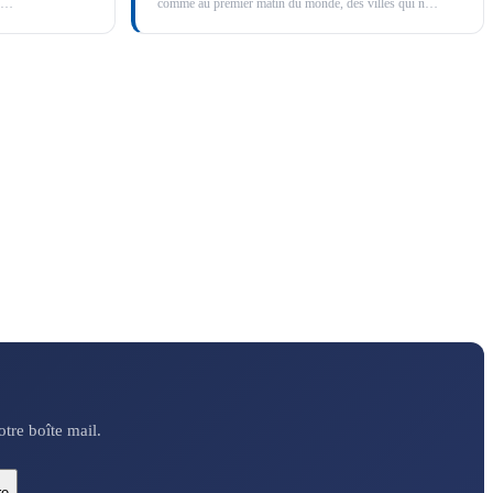
…
comme au premier matin du monde, des villes qui n
…
tre boîte mail.
re