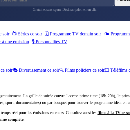
Gratuit et sans spam. Désinscription en un clic.
e soir
📺 Séries ce soir
🗓 Programme TV demain soir
🌤 Programme
er à une émission
🎙️ Personnalités TV
ce soir
🎭 Divertissement ce soir
🔍 Films policiers ce soir
🎞 Téléfilms c
gratuitement. La grille de soirée couvre l'access prime time (18h-20h), le prim
es, sport, documentaires) ou par bouquet pour trouver le programme idéal en un
n temps réel pour les émissions en cours. Consultez aussi les
films à la TV ce so
aine complète
.