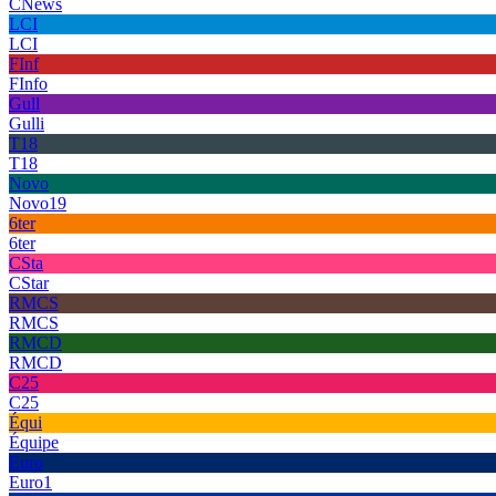
CNews
LCI
LCI
FInf
FInfo
Gull
Gulli
T18
T18
Novo
Novo19
6ter
6ter
CSta
CStar
RMCS
RMCS
RMCD
RMCD
C25
C25
Équi
Équipe
Euro
Euro1