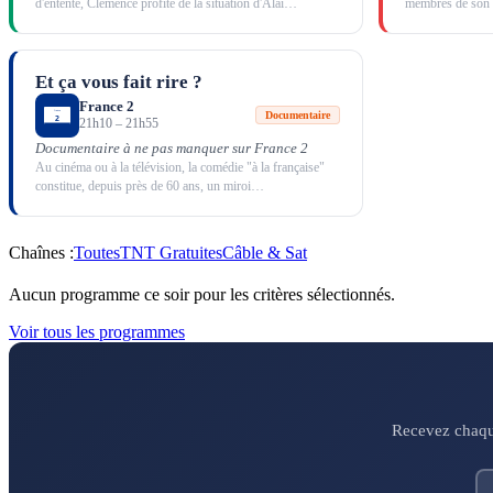
d'entente, Clémence profite de la situation d'Alai
…
membres de son g
Et ça vous fait rire ?
France 2
Documentaire
21h10
–
21h55
Documentaire à ne pas manquer sur France 2
Au cinéma ou à la télévision, la comédie "à la française"
constitue, depuis près de 60 ans, un miroi
…
Chaînes :
Toutes
TNT Gratuites
Câble & Sat
Aucun programme ce soir pour les critères sélectionnés.
Voir tous les programmes
Recevez chaque