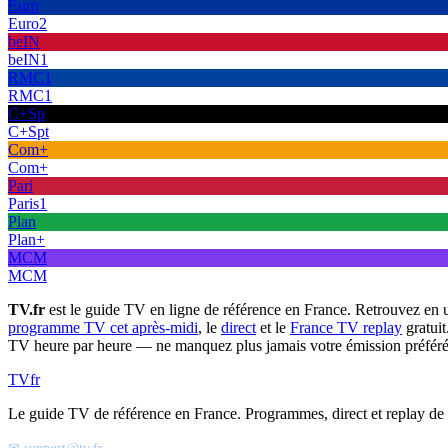
Euro
Euro2
beIN
beIN1
RMC1
RMC1
C+Sp
C+Spt
Com+
Com+
Pari
Paris1
Plan
Plan+
MCM
MCM
TV.fr
est le guide TV en ligne de référence en France. Retrouvez en 
programme TV cet après-midi
, le
direct
et le
France TV replay
gratuit
TV heure par heure — ne manquez plus jamais votre émission préféré
TV
fr
Le guide TV de référence en France. Programmes, direct et replay de t