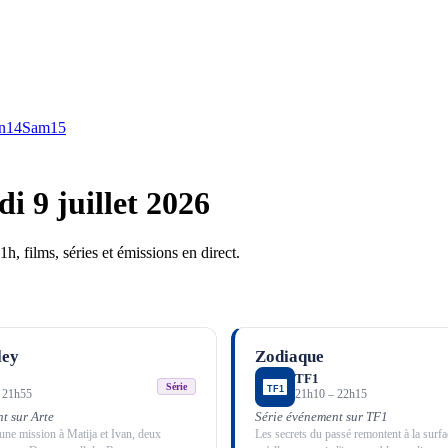
n
14
Sam
15
di 9 juillet 2026
h, films, séries et émissions en direct.
ley
Zodiaque
TF1
Série
–
21h55
21h10
–
22h15
t sur Arte
Série événement sur TF1
une mission à Matija et Ivan, deux
Les secrets du passé remontent à la surf