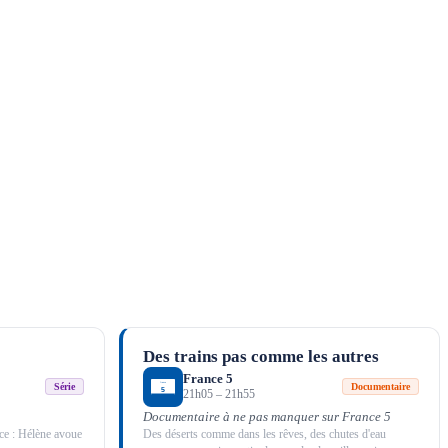
Des trains pas comme les autres
France 5
Série
Documentaire
21h05
–
21h55
Documentaire à ne pas manquer sur France 5
ace : Hélène avoue
Des déserts comme dans les rêves, des chutes d'eau