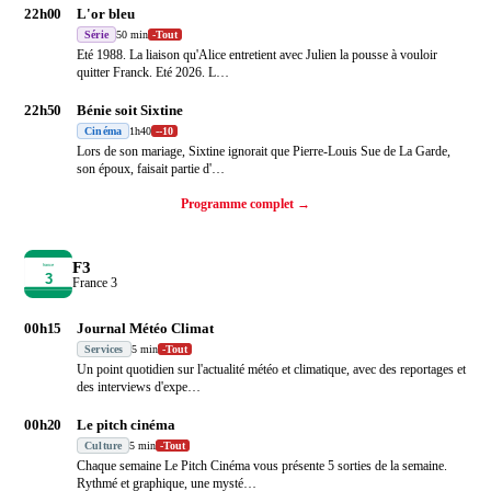
22h00
L'or bleu
Série
50 min
-
Tout
Eté 1988. La liaison qu'Alice entretient avec Julien la pousse à vouloir
quitter Franck. Eté 2026. L
…
22h50
Bénie soit Sixtine
Cinéma
1h40
-
-10
Lors de son mariage, Sixtine ignorait que Pierre-Louis Sue de La Garde,
son époux, faisait partie d'
…
Programme complet →
F3
France 3
00h15
Journal Météo Climat
Services
5 min
-
Tout
Un point quotidien sur l'actualité météo et climatique, avec des reportages et
des interviews d'expe
…
00h20
Le pitch cinéma
Culture
5 min
-
Tout
Chaque semaine Le Pitch Cinéma vous présente 5 sorties de la semaine.
Rythmé et graphique, une mysté
…