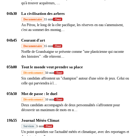
qu'à trouver acquéreurs,
…
04h30
La civilisation des arbres
Documentaire
15 min
-
Tout
Au Pérou, le long de la côte pacifique, les réserves en eau s'amenuisent,
c'est au sommet des montag
…
04h45
Courant d'art
Documentaire
15 min
-
Tout
Noëlle de Grandsaigne se présente comme "une plasticienne qui raconte
des histoires" : elle réinvent
…
05h00
Tout le monde veut prendre sa place
Divertissement
50 min
-
Tout
Six candidats affrontent un "champion" autour d'une série de jeux. Celui ou
celle qui parviendra à l
…
05h50
Mot de passe : le duel
Divertissement
10 min
-
Tout
Deux candidats accompagnés de deux personnalités s'affrontent pour
découvrir un maximum de mots en u
…
19h55
Journal Météo Climat
Services
5 min
-
Tout
Un point quotidien sur l'actualité météo et climatique, avec des reportages et