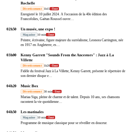
Rochelle
Divertissement
1h15
-
Tout
Enregistré le 10 juillet 2024. A l'occasion de la 40e édition des
Francofolies, Gaëtan Roussel ouvre
…
02h50
Un musée, une expo !
Magazine
10 min
-
Tout
Peintre, écrivaine, figure majeure du surréalisme, Leonora Carrington, née
en 1917 en Angleterre, es
…
03h00
Kenny Garrett "Sounds From the Ancestors" : Jazz à La
Villette
Divertissement
1h20
-
Tout
Fidèle du festival Jazz à La Villette, Kenny Garrett, présente le répertoire de
son dernier disque e
…
04h20
Music Box
Divertissement
30 min
-
Tout
Mariaa Siga, pleine de charme et de talent. Depuis 10 ans, ses chansons
racontent la vie quotidienne
…
04h50
Les matinales
Magazine
10 min
-
Tout
Programme de musique classique pour se réveiller en douceur.