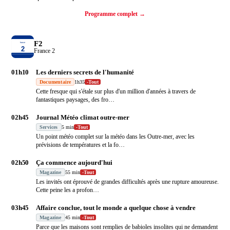
Programme complet →
F2
France 2
01h10
Les derniers secrets de l'humanité
Documentaire
1h35
-
Tout
Cette fresque qui s'étale sur plus d'un million d'années à travers de
fantastiques paysages, des fro
…
02h45
Journal Météo climat outre-mer
Services
5 min
-
Tout
Un point météo complet sur la météo dans les Outre-mer, avec les
prévisions de températures et la fo
…
02h50
Ça commence aujourd'hui
Magazine
55 min
-
Tout
Les invités ont éprouvé de grandes difficultés après une rupture amoureuse.
Cette peine les a profon
…
03h45
Affaire conclue, tout le monde a quelque chose à vendre
Magazine
45 min
-
Tout
Parce que les maisons sont remplies de babioles insolites qui ne demandent