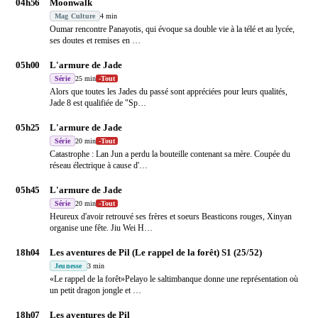
04h56
Moonwalk
Mag Culture
4 min
Oumar rencontre Panayotis, qui évoque sa double vie à la télé et au lycée,
ses doutes et remises en
…
05h00
L'armure de Jade
Série
25 min
-
Tout
Alors que toutes les Jades du passé sont appréciées pour leurs qualités,
Jade 8 est qualifiée de "Sp
…
05h25
L'armure de Jade
Série
20 min
-
Tout
Catastrophe : Lan Jun a perdu la bouteille contenant sa mère. Coupée du
réseau électrique à cause d'
…
05h45
L'armure de Jade
Série
20 min
-
Tout
Heureux d'avoir retrouvé ses frères et soeurs Beasticons rouges, Xinyan
organise une fête. Jiu Wei H
…
18h04
Les aventures de Pil (Le rappel de la forêt) S1 (25/52)
Jeunesse
3 min
«Le rappel de la forêt»Pelayo le saltimbanque donne une représentation où
un petit dragon jongle et
…
18h07
Les aventures de Pil