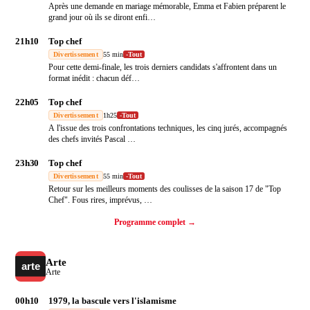
Après une demande en mariage mémorable, Emma et Fabien préparent le
grand jour où ils se diront enfi
…
21h10
Top chef
Divertissement
55 min
-
Tout
Pour cette demi-finale, les trois derniers candidats s'affrontent dans un
format inédit : chacun déf
…
22h05
Top chef
Divertissement
1h25
-
Tout
A l'issue des trois confrontations techniques, les cinq jurés, accompagnés
des chefs invités Pascal
…
23h30
Top chef
Divertissement
55 min
-
Tout
Retour sur les meilleurs moments des coulisses de la saison 17 de "Top
Chef". Fous rires, imprévus,
…
Programme complet →
Arte
Arte
00h10
1979, la bascule vers l'islamisme