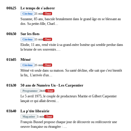
00h25
Le temps de s'adorer
Cinéma
25 min
-
Tout
Suzanne, 85 ans, bascule brutalement dans le grand âge en se blessant au
dos. Sa petite-fille, Charl
…
00h50
Sur les flots
Cinéma
15 min
-
Tout
Elodie, 11 ans, rend visite à sa grand-mère Ismène qui semble perdue dans
la brume de ses souvenirs.
…
01h05
Mémé
Cinéma
25 min
-
Tout
Mémé vit seule dans sa maison. Sa santé décline, elle sait que c'est bientôt
la fin,. L'arrivée d'un
…
01h30
50 ans de Numéro Un - Les Carpentier
Programme
2h10
-
Tout
Le 5 avril 1975, le couple de producteurs Maritie et Gilbert Carpentier
lançait ce qui allait deveni
…
03h40
La p'tite librairie
Magazine
5 min
-
Tout
François Busnel propose chaque jour de découvrir ou redécouvrir une
oeuvre française ou étrangère :
…