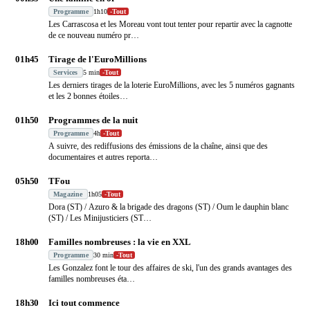
Programme
1h10
-
Tout
Les Carrascosa et les Moreau vont tout tenter pour repartir avec la cagnotte
de ce nouveau numéro pr
…
01h45
Tirage de l'EuroMillions
Services
5 min
-
Tout
Les derniers tirages de la loterie EuroMillions, avec les 5 numéros gagnants
et les 2 bonnes étoiles
…
01h50
Programmes de la nuit
Programme
4h
-
Tout
A suivre, des rediffusions des émissions de la chaîne, ainsi que des
documentaires et autres reporta
…
05h50
TFou
Magazine
1h05
-
Tout
Dora (ST) / Azuro & la brigade des dragons (ST) / Oum le dauphin blanc
(ST) / Les Minijusticiers (ST
…
18h00
Familles nombreuses : la vie en XXL
Programme
30 min
-
Tout
Les Gonzalez font le tour des affaires de ski, l'un des grands avantages des
familles nombreuses éta
…
18h30
Ici tout commence