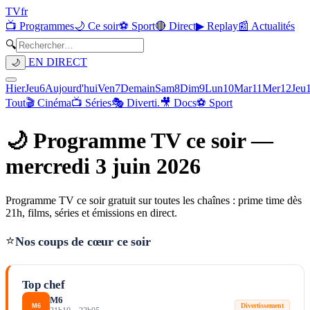
TV
fr
📺 Programmes
🌙 Ce soir
⚽ Sport
🔴 Direct
▶ Replay
📰 Actualités
🔍
EN DIRECT
🌙
Hier
Jeu
6
Aujourd'hui
Ven
7
Demain
Sam
8
Dim
9
Lun
10
Mar
11
Mer
12
Jeu
Tout
🎬 Cinéma
📺 Séries
🎭 Diverti.
🎥 Docs
⚽ Sport
🌙 Programme TV ce soir —
mercredi 3 juin 2026
Programme TV ce soir gratuit sur toutes les chaînes : prime time dès
21h, films, séries et émissions en direct.
⭐
Nos coups de cœur ce soir
Top chef
M6
Divertissement