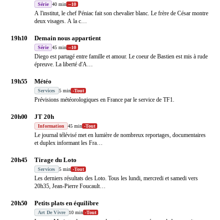
Série
40 min
-
-10
A l'institut, le chef Péniac fait son chevalier blanc. Le frère de César montre
deux visages. A la c
…
19h10
Demain nous appartient
Série
45 min
-
-10
Diego est partagé entre famille et amour. Le coeur de Bastien est mis à rude
épreuve. La liberté d'A
…
19h55
Météo
Services
5 min
-
Tout
Prévisions météorologiques en France par le service de TF1.
20h00
JT 20h
Information
45 min
-
Tout
Le journal télévisé met en lumière de nombreux reportages, documentaires
et duplex informant les Fra
…
20h45
Tirage du Loto
Services
5 min
-
Tout
Les derniers résultats des Loto. Tous les lundi, mercredi et samedi vers
20h35, Jean-Pierre Foucault
…
20h50
Petits plats en équilibre
Art De Vivre
10 min
-
Tout