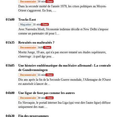
Documentaire
50 min
-
Tout
Dans la seconde moitié de l'année 1979, les crises politiques au Moyen-
Orient s'aggravent. En Iran,
…
01h00
Tracks East
Magazine
35 min
-
Tout
Avec Narendra Modi, l'économie indienne décolle et New Delhi s'impose
comme un partenaire clé pour l
…
01h35
Retraités ou maltraités ?
Documentaire
1h30
-
Tout
Moritz Junge, 19 ans, qui n'a pas encore entamé ses études supérieures,
s'interroge : à quel âge pou
…
03h05
Une histoire emblématique du nucléaire allemand : La centrale
de Gundremmingen
Documentaire
55 min
-
Tout
Dix ans après la fin de la Seconde Guerre mondiale, l'Allemagne de l'Ouest
est autorisée à lancer de
…
04h00
Une ligue de foot pas comme les autres
Documentaire
30 min
-
Tout
En Slovaquie, le portail internet Ina Liga (qui veut dire l'autre ligue) diffuse
uniquement des matc
…
04h30
Fin des programmes