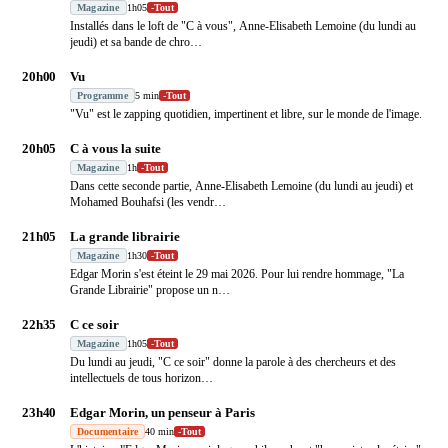
Magazine
1h05
-
Tout
Installés dans le loft de "C à vous", Anne-Elisabeth Lemoine (du lundi au
jeudi) et sa bande de chro
…
20h00
Vu
Programme
5 min
-
Tout
"Vu" est le zapping quotidien, impertinent et libre, sur le monde de l'image.
20h05
C à vous la suite
Magazine
1h
-
Tout
Dans cette seconde partie, Anne-Elisabeth Lemoine (du lundi au jeudi) et
Mohamed Bouhafsi (les vendr
…
21h05
La grande librairie
Magazine
1h30
-
Tout
Edgar Morin s'est éteint le 29 mai 2026. Pour lui rendre hommage, "La
Grande Librairie" propose un n
…
22h35
C ce soir
Magazine
1h05
-
Tout
Du lundi au jeudi, "C ce soir" donne la parole à des chercheurs et des
intellectuels de tous horizon
…
23h40
Edgar Morin, un penseur à Paris
Documentaire
40 min
-
Tout