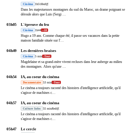
Cinéma
1h51
Rediff.
Dans les majestueuses montagnes du sud du Maroc, un drame poignant se
déroule alors que Luis (Sergi
…
03h05
L'épreuve du feu
Cinéma
1h44
-
-10
Hugo a 19 ans. Comme chaque été, il passe ses vacances dans la petite
maison familiale située sur l'
…
04h49
Les dernières braises
Cinéma
5 min
-
Tout
Magdelaine et sa grand-mère vivent recluses dans leur auberge au milieu
des montagnes. Alors qu'une
…
04h54
IA, au coeur du cinéma
Documentaire
53 min
-
Tout
Le cinéma a toujours raconté des histoires d'intelligence artificielle, qu'il
s'agisse de machines c
…
04h57
IA, au coeur du cinéma
Culture Infos
55 min
Rediff.
Le cinéma a toujours raconté des histoires d'intelligence artificielle, qu'il
s'agisse de machines c
…
05h47
Le cercle