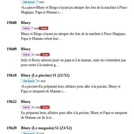
Jeunesse
7 min
«La pince»Bluey et Bingo n'ayant pu attraper des lots de la machine à Pince
Magique, Papa et Maman c
…
19h00
Bluey
Série
7 min
-
Tout
Bluey et Bingo n'ayant pu attraper des lots de la machine à Pince Magique,
Papa et Maman créent leur
…
19h09
Bluey
Série
11 min
-
Tout
Indy et Rusty adorent jouer au papa et à la maman, mais ne s'entendent pas
pour rester à la maison g
…
19h18
Bluey (La piscine) S1 (22/52)
Jeunesse
11 min
«La piscine»En préparant leurs affaires pour aller à la psicine, Bluey et
Papa se moquent de Maman c
…
19h22
Bluey
Série
11 min
-
Tout
En préparant leurs affaires pour aller à la psicine, Bluey et Papa se moquent
de Maman car ils la tr
…
19h29
Bluey (Le magasin) S1 (23/52)
Jeunesse
6 min