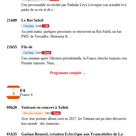
Une personnalité est invitée par Nathalie Levy à évoquer son actualité et à
parler de sa vie et de s
…
21h09
Le Roi Soleil
Cinéma
1h46
-
-10
Au petit matin, quelques personnes se retrouvent au Roi Soleil, un bar
PMU de Versailles. Monsieur K
…
22h55
Fils de
Cinéma
1h44
-
Tout
Une semaine après l'élection présidentielle, la France cherche toujours son
Premier ministre. Nino,
…
Programme complet →
F4
France 4
00h20
Vaiteani en concert à Tahiti
Divertissement
1h15
-
Tout
Avec leur premier album sorti en 2017, les Vaiteani ont pu faire découvrir
leur monde : des chansons
…
01h35
Gaëtan Roussel, création Eclect!que aux Francofolies de La