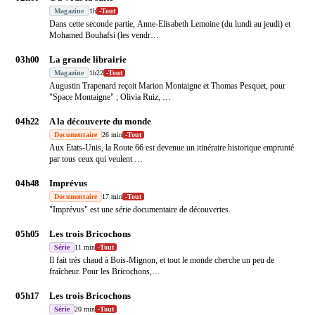
Magazine
1h
-
Tout
Dans cette seconde partie, Anne-Elisabeth Lemoine (du lundi au jeudi) et
Mohamed Bouhafsi (les vendr
…
03h00
La grande librairie
Magazine
1h22
-
Tout
Augustin Trapenard reçoit Marion Montaigne et Thomas Pesquet, pour
"Space Montaigne" ; Olivia Ruiz,
…
04h22
A la découverte du monde
Documentaire
26 min
-
Tout
Aux Etats-Unis, la Route 66 est devenue un itinéraire historique emprunté
par tous ceux qui veulent
…
04h48
Imprévus
Documentaire
17 min
-
Tout
"Imprévus" est une série documentaire de découvertes.
05h05
Les trois Bricochons
Série
11 min
-
Tout
Il fait très chaud à Bois-Mignon, et tout le monde cherche un peu de
fraîcheur. Pour les Bricochons,
…
05h17
Les trois Bricochons
Série
20 min
-
Tout