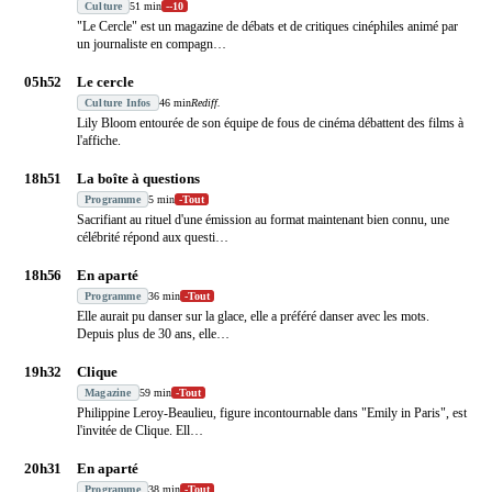
Culture
51 min
-
-10
"Le Cercle" est un magazine de débats et de critiques cinéphiles animé par
un journaliste en compagn
…
05h52
Le cercle
Culture Infos
46 min
Rediff.
Lily Bloom entourée de son équipe de fous de cinéma débattent des films à
l'affiche.
18h51
La boîte à questions
Programme
5 min
-
Tout
Sacrifiant au rituel d'une émission au format maintenant bien connu, une
célébrité répond aux questi
…
18h56
En aparté
Programme
36 min
-
Tout
Elle aurait pu danser sur la glace, elle a préféré danser avec les mots.
Depuis plus de 30 ans, elle
…
19h32
Clique
Magazine
59 min
-
Tout
Philippine Leroy-Beaulieu, figure incontournable dans "Emily in Paris", est
l'invitée de Clique. Ell
…
20h31
En aparté
Programme
38 min
-
Tout