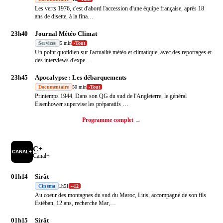
Les verts 1976, c'est d'abord l'accession d'une équipe française, après 18
ans de disette, à la fina
…
23h40
Journal Météo Climat
Services
5 min
-
Tout
Un point quotidien sur l'actualité météo et climatique, avec des reportages et
des interviews d'expe
…
23h45
Apocalypse : Les débarquements
Documentaire
50 min
-
Tout
Printemps 1944. Dans son QG du sud de l'Angleterre, le général
Eisenhower supervise les préparatifs
…
Programme complet →
C+
Canal+
01h14
Sirât
Cinéma
1h51
-
-12
Au coeur des montagnes du sud du Maroc, Luis, accompagné de son fils
Estéban, 12 ans, recherche Mar,
…
01h15
Sirât