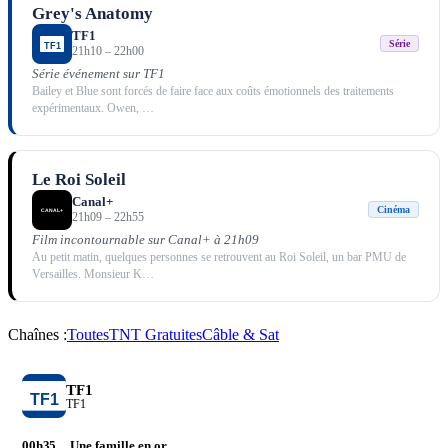
Grey's Anatomy
TF1
Série
21h10
–
22h00
Série événement sur TF1
Bailey et Blue sont forcés de faire face aux coûts émotionnels des traitements
expérimentaux. Owen,
…
Le Roi Soleil
Canal+
Cinéma
21h09
–
22h55
Film incontournable sur Canal+ à 21h09
Au petit matin, quelques personnes se retrouvent au Roi Soleil, un bar PMU de
Versailles. Monsieur K
…
Chaînes :
Toutes
TNT Gratuites
Câble & Sat
TF1
TF1
00h35
Une famille en or