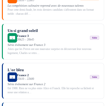
21h10
–
22h05
La compétition culinaire reprend avec de nouveaux talents
Pour cette demi-finale, les trois derniers candidats s'affrontent dans un format
inédit : chacun déf
…
Un si grand soleil
France 3
Série
20h25
–
20h45
Série événement sur France 3
Alors que les Perrot ont une mauvaise surprise en découvrant leur nouveau
logement, Charles se retro
…
L'or bleu
France 2
Série
21h10
–
22h00
Série événement sur France 2
Eté 1988. Rien ne va plus entre Alice et Franck. Elle lui reproche sa lâcheté et
noue une relation a
…