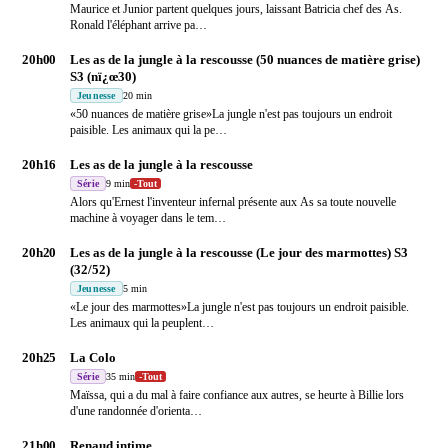
Maurice et Junior partent quelques jours, laissant Batricia chef des As.
Ronald l'éléphant arrive pa
…
20h00
Les as de la jungle à la rescousse (50 nuances de matière grise)
S3 (nï¿œ30)
Jeunesse
20 min
«50 nuances de matière grise»La jungle n'est pas toujours un endroit
paisible. Les animaux qui la pe
…
20h16
Les as de la jungle à la rescousse
Série
9 min
-
Tout
Alors qu'Ernest l'inventeur infernal présente aux As sa toute nouvelle
machine à voyager dans le tem
…
20h20
Les as de la jungle à la rescousse (Le jour des marmottes) S3
(32/52)
Jeunesse
5 min
«Le jour des marmottes»La jungle n'est pas toujours un endroit paisible.
Les animaux qui la peuplent
…
20h25
La Colo
Série
35 min
-
Tout
Maïssa, qui a du mal à faire confiance aux autres, se heurte à Billie lors
d'une randonnée d'orienta
…
21h00
Renaud intime