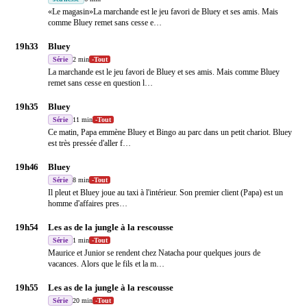
«Le magasin»La marchande est le jeu favori de Bluey et ses amis. Mais
comme Bluey remet sans cesse e
…
19h33
Bluey
Série
2 min
-
Tout
La marchande est le jeu favori de Bluey et ses amis. Mais comme Bluey
remet sans cesse en question l
…
19h35
Bluey
Série
11 min
-
Tout
Ce matin, Papa emmène Bluey et Bingo au parc dans un petit chariot. Bluey
est très pressée d'aller f
…
19h46
Bluey
Série
8 min
-
Tout
Il pleut et Bluey joue au taxi à l'intérieur. Son premier client (Papa) est un
homme d'affaires pres
…
19h54
Les as de la jungle à la rescousse
Série
1 min
-
Tout
Maurice et Junior se rendent chez Natacha pour quelques jours de
vacances. Alors que le fils et la m
…
19h55
Les as de la jungle à la rescousse
Série
20 min
-
Tout