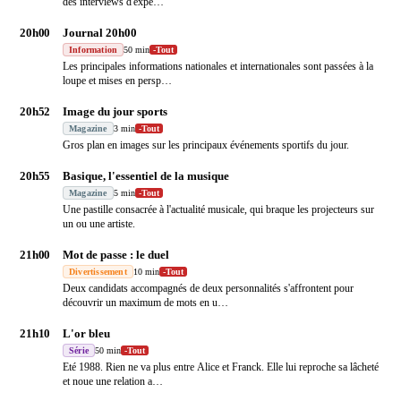
des interviews d'expe
…
20h00
Journal 20h00
Information
50 min
-
Tout
Les principales informations nationales et internationales sont passées à la
loupe et mises en persp
…
20h52
Image du jour sports
Magazine
3 min
-
Tout
Gros plan en images sur les principaux événements sportifs du jour.
20h55
Basique, l'essentiel de la musique
Magazine
5 min
-
Tout
Une pastille consacrée à l'actualité musicale, qui braque les projecteurs sur
un ou une artiste.
21h00
Mot de passe : le duel
Divertissement
10 min
-
Tout
Deux candidats accompagnés de deux personnalités s'affrontent pour
découvrir un maximum de mots en u
…
21h10
L'or bleu
Série
50 min
-
Tout
Eté 1988. Rien ne va plus entre Alice et Franck. Elle lui reproche sa lâcheté
et noue une relation a
…