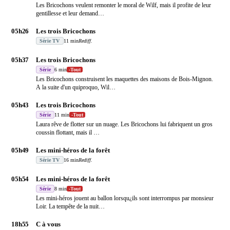
Les Bricochons veulent remonter le moral de Wilf, mais il profite de leur
gentillesse et leur demand
…
05h26
Les trois Bricochons
Série TV
11 min
Rediff.
05h37
Les trois Bricochons
Série
6 min
-
Tout
Les Bricochons construisent les maquettes des maisons de Bois-Mignon.
A la suite d'un quiproquo, Wil
…
05h43
Les trois Bricochons
Série
11 min
-
Tout
Laura rêve de flotter sur un nuage. Les Bricochons lui fabriquent un gros
coussin flottant, mais il
…
05h49
Les mini-héros de la forêt
Série TV
16 min
Rediff.
05h54
Les mini-héros de la forêt
Série
8 min
-
Tout
Les mini-héros jouent au ballon lorsqu¿ils sont interrompus par monsieur
Loir. La tempête de la nuit
…
18h55
C à vous