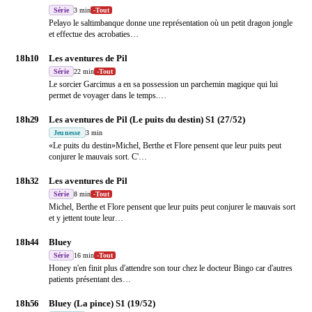
Série
3 min
-
Tout
Pelayo le saltimbanque donne une représentation où un petit dragon jongle
et effectue des acrobaties
…
18h10
Les aventures de Pil
Série
22 min
-
Tout
Le sorcier Garcimus a en sa possession un parchemin magique qui lui
permet de voyager dans le temps.
…
18h29
Les aventures de Pil (Le puits du destin) S1 (27/52)
Jeunesse
3 min
«Le puits du destin»Michel, Berthe et Flore pensent que leur puits peut
conjurer le mauvais sort. C'
…
18h32
Les aventures de Pil
Série
8 min
-
Tout
Michel, Berthe et Flore pensent que leur puits peut conjurer le mauvais sort
et y jettent toute leur
…
18h44
Bluey
Série
16 min
-
Tout
Honey n'en finit plus d'attendre son tour chez le docteur Bingo car d'autres
patients présentant des
…
18h56
Bluey (La pince) S1 (19/52)