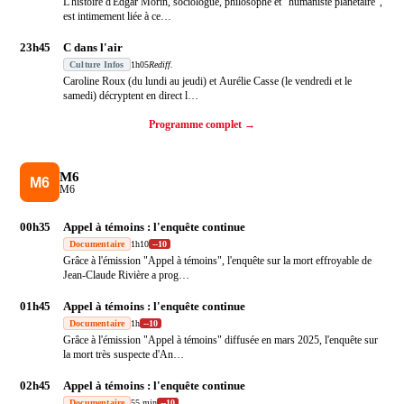
L'histoire d'Edgar Morin, sociologue, philosophe et "humaniste planétaire",
est intimement liée à ce
…
23h45
C dans l'air
Culture Infos
1h05
Rediff.
Caroline Roux (du lundi au jeudi) et Aurélie Casse (le vendredi et le
samedi) décryptent en direct l
…
Programme complet →
M6
M6
00h35
Appel à témoins : l'enquête continue
Documentaire
1h10
-
-10
Grâce à l'émission "Appel à témoins", l'enquête sur la mort effroyable de
Jean-Claude Rivière a prog
…
01h45
Appel à témoins : l'enquête continue
Documentaire
1h
-
-10
Grâce à l'émission "Appel à témoins" diffusée en mars 2025, l'enquête sur
la mort très suspecte d'An
…
02h45
Appel à témoins : l'enquête continue
Documentaire
55 min
-
-10