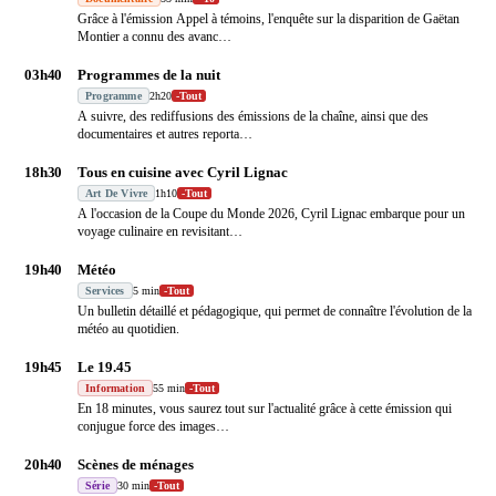
Grâce à l'émission Appel à témoins, l'enquête sur la disparition de Gaëtan
Montier a connu des avanc
…
03h40
Programmes de la nuit
Programme
2h20
-
Tout
A suivre, des rediffusions des émissions de la chaîne, ainsi que des
documentaires et autres reporta
…
18h30
Tous en cuisine avec Cyril Lignac
Art De Vivre
1h10
-
Tout
A l'occasion de la Coupe du Monde 2026, Cyril Lignac embarque pour un
voyage culinaire en revisitant
…
19h40
Météo
Services
5 min
-
Tout
Un bulletin détaillé et pédagogique, qui permet de connaître l'évolution de la
météo au quotidien.
19h45
Le 19.45
Information
55 min
-
Tout
En 18 minutes, vous saurez tout sur l'actualité grâce à cette émission qui
conjugue force des images
…
20h40
Scènes de ménages
Série
30 min
-
Tout