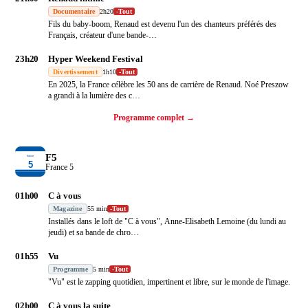
Documentaire
2h20
-
Tout
Fils du baby-boom, Renaud est devenu l'un des chanteurs préférés des
Français, créateur d'une bande-
…
23h20
Hyper Weekend Festival
Divertissement
1h10
-
Tout
En 2025, la France célèbre les 50 ans de carrière de Renaud. Noé Preszow
a grandi à la lumière des c
…
Programme complet →
F5
France 5
01h00
C à vous
Magazine
55 min
-
Tout
Installés dans le loft de "C à vous", Anne-Elisabeth Lemoine (du lundi au
jeudi) et sa bande de chro
…
01h55
Vu
Programme
5 min
-
Tout
"Vu" est le zapping quotidien, impertinent et libre, sur le monde de l'image.
02h00
C à vous la suite