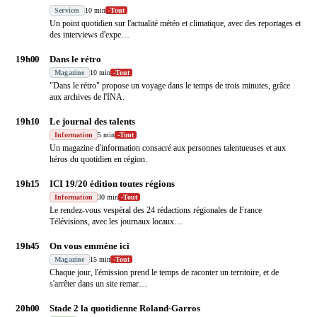
Services
10 min
-
Tout
Un point quotidien sur l'actualité météo et climatique, avec des reportages et
des interviews d'expe
…
19h00
Dans le rétro
Magazine
10 min
-
Tout
"Dans le rétro" propose un voyage dans le temps de trois minutes, grâce
aux archives de l'INA.
19h10
Le journal des talents
Information
5 min
-
Tout
Un magazine d'information consacré aux personnes talentueuses et aux
héros du quotidien en région.
19h15
ICI 19/20 édition toutes régions
Information
30 min
-
Tout
Le rendez-vous vespéral des 24 rédactions régionales de France
Télévisions, avec les journaux locaux
…
19h45
On vous emmène ici
Magazine
15 min
-
Tout
Chaque jour, l'émission prend le temps de raconter un territoire, et de
s'arrêter dans un site remar
…
20h00
Stade 2 la quotidienne Roland-Garros