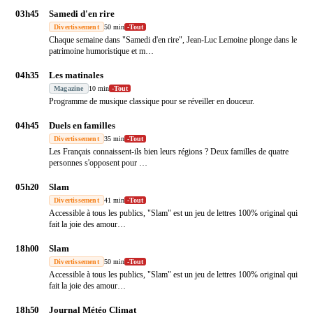
03h45
Samedi d'en rire
Divertissement
50 min
-
Tout
Chaque semaine dans "Samedi d'en rire", Jean-Luc Lemoine plonge dans le
patrimoine humoristique et m
…
04h35
Les matinales
Magazine
10 min
-
Tout
Programme de musique classique pour se réveiller en douceur.
04h45
Duels en familles
Divertissement
35 min
-
Tout
Les Français connaissent-ils bien leurs régions ? Deux familles de quatre
personnes s'opposent pour
…
05h20
Slam
Divertissement
41 min
-
Tout
Accessible à tous les publics, "Slam" est un jeu de lettres 100% original qui
fait la joie des amour
…
18h00
Slam
Divertissement
50 min
-
Tout
Accessible à tous les publics, "Slam" est un jeu de lettres 100% original qui
fait la joie des amour
…
18h50
Journal Météo Climat