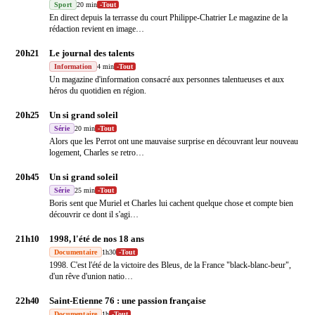
Sport
20 min
-
Tout
En direct depuis la terrasse du court Philippe-Chatrier Le magazine de la
rédaction revient en image
…
20h21
Le journal des talents
Information
4 min
-
Tout
Un magazine d'information consacré aux personnes talentueuses et aux
héros du quotidien en région.
20h25
Un si grand soleil
Série
20 min
-
Tout
Alors que les Perrot ont une mauvaise surprise en découvrant leur nouveau
logement, Charles se retro
…
20h45
Un si grand soleil
Série
25 min
-
Tout
Boris sent que Muriel et Charles lui cachent quelque chose et compte bien
découvrir ce dont il s'agi
…
21h10
1998, l'été de nos 18 ans
Documentaire
1h30
-
Tout
1998. C'est l'été de la victoire des Bleus, de la France "black-blanc-beur",
d'un rêve d'union natio
…
22h40
Saint-Etienne 76 : une passion française
Documentaire
1h
-
Tout