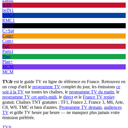
beIN
beIN1
RMC1
RMC1
C+Sp
C+Spt
Com+
Com+
Pari
Paris1
Plan
Plan+
MCM
MCM
TV.fr
est le guide TV en ligne de référence en France. Retrouvez en
un coup d'œil le
programme TV
complet du jour, les émissions
ce
soir à la TV
sur toutes les chaînes, le
programme TV du matin
, le
programme TV cet après-midi
, le
direct
et le
France TV replay
gratuit. Chaînes TNT gratuites : TF1, France 2, France 3, M6, Arte,
C8, W9, TMC et bien d'autres.
Programme TV demain
,
audiences
TV
et grille TV heure par heure — ne manquez plus jamais votre
émission préférée.
TV
fr