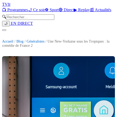
TV
fr
📺 Programmes
🌙 Ce soir
⚽ Sport
🔴 Direct
▶ Replay
📰 Actualités
🔍
EN DIRECT
🌙
Accueil
/
Blog
/
Généralistes
/ Une New-Yorkaise sous les Tropiques : la
comédie de France 2