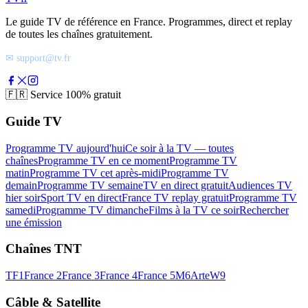
Le guide TV de référence en France. Programmes, direct et replay
de toutes les chaînes gratuitement.
✉ support@tv.fr
🇫🇷
Service 100% gratuit
Guide TV
Programme TV aujourd'hui
Ce soir à la TV — toutes
chaînes
Programme TV en ce moment
Programme TV
matin
Programme TV cet après-midi
Programme TV
demain
Programme TV semaine
TV en direct gratuit
Audiences TV
hier soir
Sport TV en direct
France TV replay gratuit
Programme TV
samedi
Programme TV dimanche
Films à la TV ce soir
Rechercher
une émission
Chaînes TNT
TF1
France 2
France 3
France 4
France 5
M6
Arte
W9
Câble & Satellite