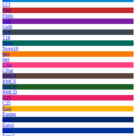
LCI
FInf
FInfo
Gull
Gulli
T18
T18
Novo
Novo19
6ter
6ter
CSta
CStar
RMCS
RMCS
RMCD
RMCD
C25
C25
Équi
Équipe
Euro
Euro1
Euro
Euro2