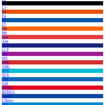
C+
C+
F4
F4
F5
F5
M6
M6
Arte
Arte
LCP
LCP
W9
W9
TMC
TMC
TFX
TFX
TSF
TSF
BFMT
BFMTV
CNew
CNews
LCI