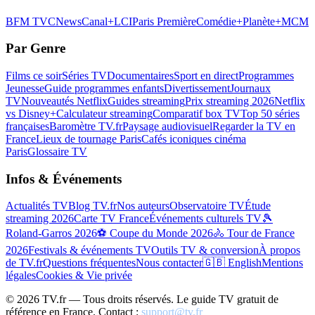
BFM TV
CNews
Canal+
LCI
Paris Première
Comédie+
Planète+
MCM
Par Genre
Films ce soir
Séries TV
Documentaires
Sport en direct
Programmes
Jeunesse
Guide programmes enfants
Divertissement
Journaux
TV
Nouveautés Netflix
Guides streaming
Prix streaming 2026
Netflix
vs Disney+
Calculateur streaming
Comparatif box TV
Top 50 séries
françaises
Baromètre TV.fr
Paysage audiovisuel
Regarder la TV en
France
Lieux de tournage Paris
Cafés iconiques cinéma
Paris
Glossaire TV
Infos & Événements
Actualités TV
Blog TV.fr
Nos auteurs
Observatoire TV
Étude
streaming 2026
Carte TV France
Événements culturels TV
🎾
Roland-Garros 2026
⚽ Coupe du Monde 2026
🚴 Tour de France
2026
Festivals & événements TV
Outils TV & conversion
À propos
de TV.fr
Questions fréquentes
Nous contacter
🇬🇧 English
Mentions
légales
Cookies & Vie privée
©
2026
TV.fr — Tous droits réservés. Le guide TV gratuit de
référence en France. Contact :
support@tv.fr