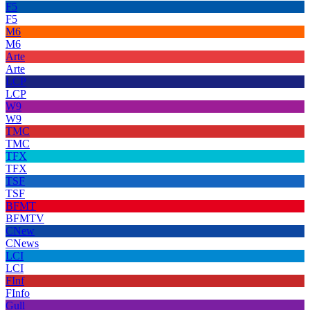
F5
F5
M6
M6
Arte
Arte
LCP
LCP
W9
W9
TMC
TMC
TFX
TFX
TSF
TSF
BFMT
BFMTV
CNew
CNews
LCI
LCI
FInf
FInfo
Gull