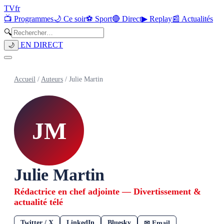
TV
fr
📺 Programmes
🌙 Ce soir
⚽ Sport
🔴 Direct
▶ Replay
📰 Actualités
🔍
EN DIRECT
🌙
Accueil
/
Auteurs
/
Julie Martin
JM
Julie Martin
Rédactrice en chef adjointe — Divertissement &
actualité télé
Twitter / X
LinkedIn
Bluesky
✉ Email