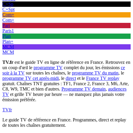
C+Sp
C+Spt
Com+
Com+
Pari
Paris1
Plan
Plan+
MCM
MCM
TV.fr
est le guide TV en ligne de référence en France. Retrouvez en
un coup d'œil le
programme TV
complet du jour, les émissions
ce
soir à la TV
sur toutes les chaînes, le
programme TV du matin
, le
programme TV cet après-midi
, le
direct
et le
France TV replay
gratuit. Chaînes TNT gratuites : TF1, France 2, France 3, M6, Arte,
C8, W9, TMC et bien d'autres.
Programme TV demain
,
audiences
TV
et grille TV heure par heure — ne manquez plus jamais votre
émission préférée.
TV
fr
Le guide TV de référence en France. Programmes, direct et replay
de toutes les chaînes gratuitement.