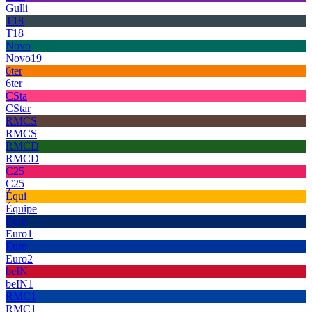
Gulli
T18
T18
Novo
Novo19
6ter
6ter
CSta
CStar
RMCS
RMCS
RMCD
RMCD
C25
C25
Équi
Équipe
Euro
Euro1
Euro
Euro2
beIN
beIN1
RMC1
RMC1