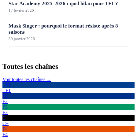
Star Academy 2025-2026 : quel bilan pour TF1 ?
17 février 2026
Mask Singer : pourquoi le format résiste après 8
saisons
30 janvier 2026
Toutes les
chaînes
Voir toutes les chaînes →
TF1
TF1
F2
F2
F3
F3
C+
C+
F4
F4