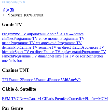
✉ support@tv.fr
🇫🇷
Service 100% gratuit
Guide TV
Programme TV aujourd'hui
Ce soir à la TV — toutes
chaînes
Programme TV en ce moment
Programme TV
matin
Programme TV cet après-midi
Programme TV
demain
Programme TV semaine
TV en direct gratuit
Audiences TV
hier soir
Sport TV en direct
France TV replay gratuit
Programme TV
samedi
Programme TV dimanche
Films à la TV ce soir
Rechercher
une émission
Chaînes TNT
TF1
France 2
France 3
France 4
France 5
M6
Arte
W9
Câble & Satellite
BFM TV
CNews
Canal+
LCI
Paris Première
Comédie+
Planète+
MCM
Par Genre