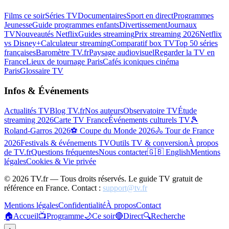
Films ce soir
Séries TV
Documentaires
Sport en direct
Programmes
Jeunesse
Guide programmes enfants
Divertissement
Journaux
TV
Nouveautés Netflix
Guides streaming
Prix streaming 2026
Netflix
vs Disney+
Calculateur streaming
Comparatif box TV
Top 50 séries
françaises
Baromètre TV.fr
Paysage audiovisuel
Regarder la TV en
France
Lieux de tournage Paris
Cafés iconiques cinéma
Paris
Glossaire TV
Infos & Événements
Actualités TV
Blog TV.fr
Nos auteurs
Observatoire TV
Étude
streaming 2026
Carte TV France
Événements culturels TV
🎾
Roland-Garros 2026
⚽ Coupe du Monde 2026
🚴 Tour de France
2026
Festivals & événements TV
Outils TV & conversion
À propos
de TV.fr
Questions fréquentes
Nous contacter
🇬🇧 English
Mentions
légales
Cookies & Vie privée
©
2026
TV.fr — Tous droits réservés. Le guide TV gratuit de
référence en France. Contact :
support@tv.fr
Mentions légales
Confidentialité
À propos
Contact
🏠
Accueil
📺
Programme
🌙
Ce soir
🔴
Direct
🔍
Recherche