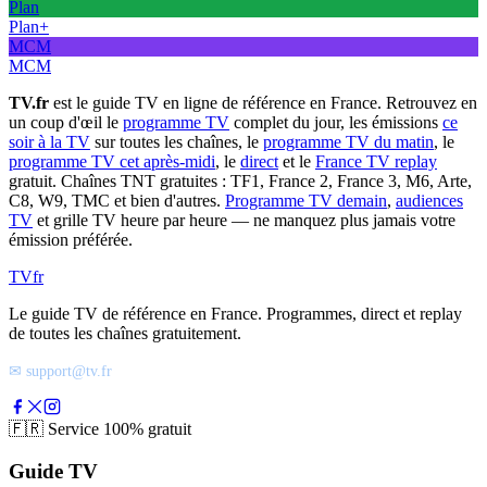
Plan
Plan+
MCM
MCM
TV.fr
est le guide TV en ligne de référence en France. Retrouvez en
un coup d'œil le
programme TV
complet du jour, les émissions
ce
soir à la TV
sur toutes les chaînes, le
programme TV du matin
, le
programme TV cet après-midi
, le
direct
et le
France TV replay
gratuit. Chaînes TNT gratuites : TF1, France 2, France 3, M6, Arte,
C8, W9, TMC et bien d'autres.
Programme TV demain
,
audiences
TV
et grille TV heure par heure — ne manquez plus jamais votre
émission préférée.
TV
fr
Le guide TV de référence en France. Programmes, direct et replay
de toutes les chaînes gratuitement.
✉ support@tv.fr
🇫🇷
Service 100% gratuit
Guide TV