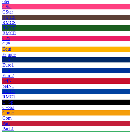
6ter
CSta
CStar
RMCS
RMCS
RMCD
RMCD
C25
C25
Équi
Équipe
Euro
Euro1
Euro
Euro2
beIN
beIN1
RMC1
RMC1
C+Sp
C+Spt
Com+
Com+
Pari
Paris1