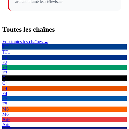
avaient allumé leur téléviseur.
Toutes les
chaînes
Voir toutes les chaînes →
TF1
TF1
F2
F2
F3
F3
C+
C+
F4
F4
F5
F5
M6
M6
Arte
Arte