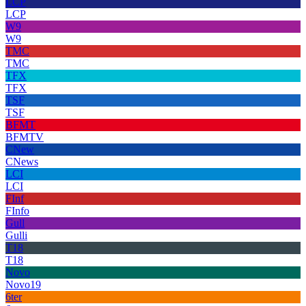
LCP
LCP
W9
W9
TMC
TMC
TFX
TFX
TSF
TSF
BFMT
BFMTV
CNew
CNews
LCI
LCI
FInf
FInfo
Gull
Gulli
T18
T18
Novo
Novo19
6ter