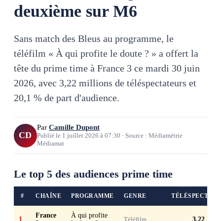
deuxième sur M6
Sans match des Bleus au programme, le
téléfilm « À qui profite le doute ? » a offert la
tête du prime time à France 3 ce mardi 30 juin
2026, avec 3,22 millions de téléspectateurs et
20,1 % de part d'audience.
Par
Camille Dupont
CD
Publié le
1 juillet 2026
à
07:30
·
Source : Médiamétrie
Médiamat
Le top 5 des audiences prime time
#
CHAÎNE
PROGRAMME
GENRE
TÉLÉSPECTAT
France
À qui profite
1
Téléfilm
3,22 M