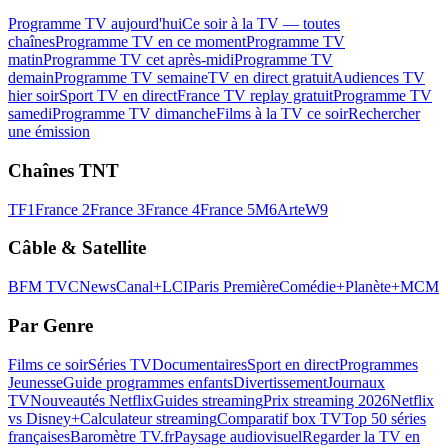
Programme TV aujourd'hui
Ce soir à la TV — toutes
chaînes
Programme TV en ce moment
Programme TV
matin
Programme TV cet après-midi
Programme TV
demain
Programme TV semaine
TV en direct gratuit
Audiences TV
hier soir
Sport TV en direct
France TV replay gratuit
Programme TV
samedi
Programme TV dimanche
Films à la TV ce soir
Rechercher
une émission
Chaînes TNT
TF1
France 2
France 3
France 4
France 5
M6
Arte
W9
Câble & Satellite
BFM TV
CNews
Canal+
LCI
Paris Première
Comédie+
Planète+
MCM
Par Genre
Films ce soir
Séries TV
Documentaires
Sport en direct
Programmes
Jeunesse
Guide programmes enfants
Divertissement
Journaux
TV
Nouveautés Netflix
Guides streaming
Prix streaming 2026
Netflix
vs Disney+
Calculateur streaming
Comparatif box TV
Top 50 séries
françaises
Baromètre TV.fr
Paysage audiovisuel
Regarder la TV en