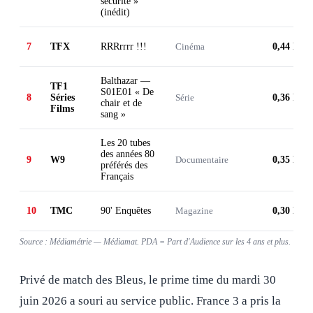
sécurité »
(inédit)
7
TFX
RRRrrrr !!!
Cinéma
0,44 M
Balthazar —
TF1
S01E01 « De
8
Séries
Série
0,36 M
chair et de
Films
sang »
Les 20 tubes
des années 80
9
W9
Documentaire
0,35 M
préférés des
Français
10
TMC
90' Enquêtes
Magazine
0,30 M
Source : Médiamétrie — Médiamat. PDA = Part d'Audience sur les 4 ans et plus.
Privé de match des Bleus, le prime time du mardi 30
juin 2026 a souri au service public. France 3 a pris la