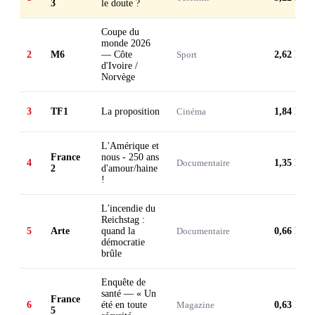
3
le doute ?
Coupe du
monde 2026
2
M6
— Côte
Sport
2,62 M
d'Ivoire /
Norvège
3
TF1
La proposition
Cinéma
1,84 M
L'Amérique et
France
nous - 250 ans
4
Documentaire
1,35 M
2
d'amour/haine
!
L'incendie du
Reichstag :
5
Arte
quand la
Documentaire
0,66 M
démocratie
brûle
Enquête de
santé — « Un
France
6
été en toute
Magazine
0,63 M
5