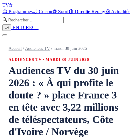
TV
fr
📺 Programmes
🌙 Ce soir
⚽ Sport
🔴 Direct
▶ Replay
📰 Actualités
🔍
EN DIRECT
🌙
Accueil
/
Audiences TV
/
mardi 30 juin 2026
AUDIENCES TV ·
MARDI 30 JUIN 2026
Audiences TV du 30 juin
2026 : « À qui profite le
doute ? » place France 3
en tête avec 3,22 millions
de téléspectateurs, Côte
d'Ivoire / Norvège