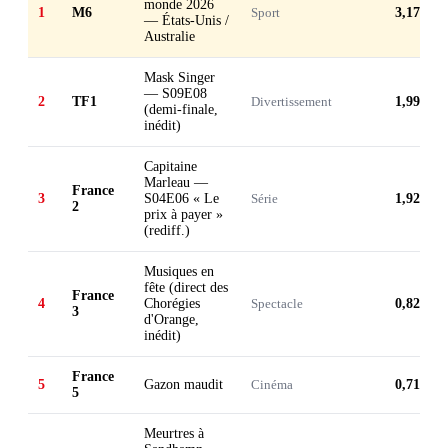
monde 2026
1
M6
Sport
3,17 M
— États-Unis /
Australie
Mask Singer
— S09E08
2
TF1
Divertissement
1,99 M
(demi-finale,
inédit)
Capitaine
Marleau —
France
3
S04E06 « Le
Série
1,92 M
2
prix à payer »
(rediff.)
Musiques en
fête (direct des
France
4
Chorégies
Spectacle
0,82 M
3
d'Orange,
inédit)
France
5
Gazon maudit
Cinéma
0,71 M
5
Meurtres à