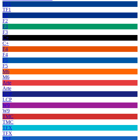
TF1
TF1
F2
F2
F3
F3
C+
C+
F4
F4
F5
F5
M6
M6
Arte
Arte
LCP
LCP
W9
W9
TMC
TMC
TFX
TFX
TSF