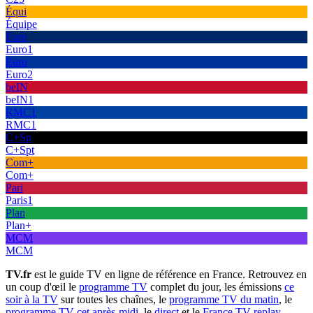
Équi
Équipe
Euro
Euro1
Euro
Euro2
beIN
beIN1
RMC1
RMC1
C+Sp
C+Spt
Com+
Com+
Pari
Paris1
Plan
Plan+
MCM
MCM
TV.fr
est le guide TV en ligne de référence en France. Retrouvez en
un coup d'œil le
programme TV
complet du jour, les émissions
ce
soir à la TV
sur toutes les chaînes, le
programme TV du matin
, le
programme TV cet après-midi
, le
direct
et le
France TV replay