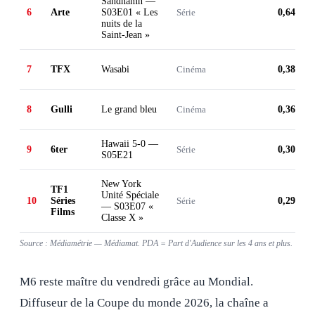
Sandhamn —
6
Arte
S03E01 « Les
Série
0,64 M
nuits de la
Saint-Jean »
7
TFX
Wasabi
Cinéma
0,38 M
8
Gulli
Le grand bleu
Cinéma
0,36 M
Hawaii 5-0 —
9
6ter
Série
0,30 M
S05E21
New York
TF1
Unité Spéciale
10
Séries
Série
0,29 M
— S03E07 «
Films
Classe X »
Source : Médiamétrie — Médiamat. PDA = Part d'Audience sur les 4 ans et plus.
M6 reste maître du vendredi grâce au Mondial.
Diffuseur de la Coupe du monde 2026, la chaîne a