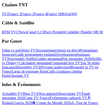
Chaînes TNT
TF1
France 2
France 3
France 4
France 5
M6
Arte
W9
Câble & Satellite
BFM TV
CNews
Canal+
LCI
Paris Première
Comédie+
Planète+
MCM
Par Genre
Films ce soir
Séries TV
Documentaires
Sport en direct
Programmes
Jeunesse
Guide programmes enfants
Divertissement
Journaux
TV
Nouveautés Netflix
Guides streaming
Prix streaming 2026
Netflix
vs Disney+
Calculateur streaming
Comparatif box TV
Top 50 séries
françaises
Baromètre TV.fr
Paysage audiovisuel
Regarder la TV en
France
Lieux de tournage Paris
Cafés iconiques cinéma
Paris
Glossaire TV
Infos & Événements
Actualités TV
Blog TV.fr
Nos auteurs
Observatoire TV
Étude
streaming 2026
Carte TV France
Événements culturels TV
🎾
Roland-Garros 2026
⚽ Coupe du Monde 2026
🚴 Tour de France