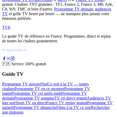
gratuit. Chaînes TNT gratuites : TF1, France 2, France 3, M6, Arte,
C8, W9, TMC et bien d'autres.
Programme TV demain
,
audiences
TV
et grille TV heure par heure — ne manquez plus jamais votre
émission préférée.
TV
fr
Le guide TV de référence en France. Programmes, direct et replay
de toutes les chaînes gratuitement.
✉ support@tv.fr
🇫🇷
Service 100% gratuit
Guide TV
Programme TV aujourd'hui
Ce soir à la TV — toutes
chaînes
Programme TV en ce moment
Programme TV
matin
Programme TV cet après-midi
Programme TV
demain
Programme TV semaine
TV en direct gratuit
Audiences TV
hier soir
Sport TV en direct
France TV replay gratuit
Programme TV
samedi
Programme TV dimanche
Films à la TV ce soir
Rechercher
une émission