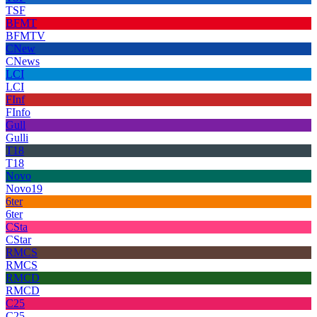
TSF
BFMT
BFMTV
CNew
CNews
LCI
LCI
FInf
FInfo
Gull
Gulli
T18
T18
Novo
Novo19
6ter
6ter
CSta
CStar
RMCS
RMCS
RMCD
RMCD
C25
C25