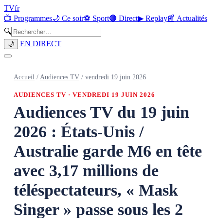
TV
fr
📺 Programmes
🌙 Ce soir
⚽ Sport
🔴 Direct
▶ Replay
📰 Actualités
🔍
EN DIRECT
🌙
Accueil
/
Audiences TV
/
vendredi 19 juin 2026
AUDIENCES TV ·
VENDREDI 19 JUIN 2026
Audiences TV du 19 juin
2026 : États-Unis /
Australie garde M6 en tête
avec 3,17 millions de
téléspectateurs, « Mask
Singer » passe sous les 2