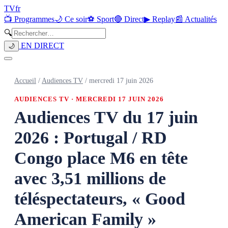
TV
fr
📺 Programmes
🌙 Ce soir
⚽ Sport
🔴 Direct
▶ Replay
📰 Actualités
🔍
EN DIRECT
🌙
Accueil
/
Audiences TV
/
mercredi 17 juin 2026
AUDIENCES TV ·
MERCREDI 17 JUIN 2026
Audiences TV du 17 juin
2026 : Portugal / RD
Congo place M6 en tête
avec 3,51 millions de
téléspectateurs, « Good
American Family »