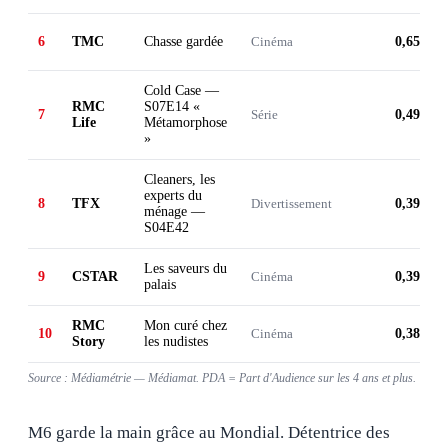
6
TMC
Chasse gardée
Cinéma
0,65 M
Cold Case —
RMC
S07E14 «
7
Série
0,49 M
Life
Métamorphose
»
Cleaners, les
experts du
8
TFX
Divertissement
0,39 M
ménage —
S04E42
Les saveurs du
9
CSTAR
Cinéma
0,39 M
palais
RMC
Mon curé chez
10
Cinéma
0,38 M
Story
les nudistes
Source : Médiamétrie — Médiamat. PDA = Part d'Audience sur les 4 ans et plus.
M6 garde la main grâce au Mondial. Détentrice des