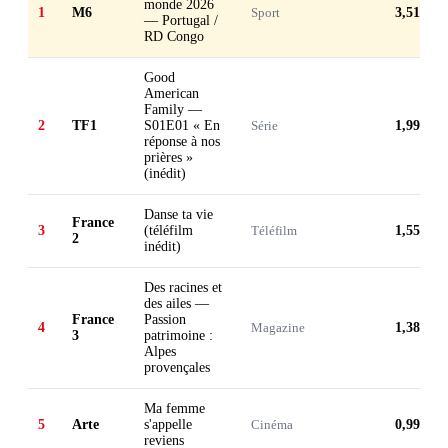
monde 2026
1
M6
Sport
3,51 M
— Portugal /
RD Congo
Good
American
Family —
2
TF1
S01E01 « En
Série
1,99 M
réponse à nos
prières »
(inédit)
Danse ta vie
France
3
(téléfilm
Téléfilm
1,55 M
2
inédit)
Des racines et
des ailes —
France
Passion
4
Magazine
1,38 M
3
patrimoine :
Alpes
provençales
Ma femme
5
Arte
s'appelle
Cinéma
0,99 M
reviens