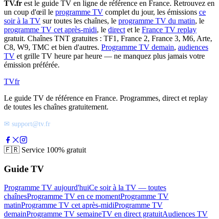
TV.fr
est le guide TV en ligne de référence en France. Retrouvez en
un coup d'œil le
programme TV
complet du jour, les émissions
ce
soir à la TV
sur toutes les chaînes, le
programme TV du matin
, le
programme TV cet après-midi
, le
direct
et le
France TV replay
gratuit. Chaînes TNT gratuites : TF1, France 2, France 3, M6, Arte,
C8, W9, TMC et bien d'autres.
Programme TV demain
,
audiences
TV
et grille TV heure par heure — ne manquez plus jamais votre
émission préférée.
TV
fr
Le guide TV de référence en France. Programmes, direct et replay
de toutes les chaînes gratuitement.
✉ support@tv.fr
🇫🇷
Service 100% gratuit
Guide TV
Programme TV aujourd'hui
Ce soir à la TV — toutes
chaînes
Programme TV en ce moment
Programme TV
matin
Programme TV cet après-midi
Programme TV
demain
Programme TV semaine
TV en direct gratuit
Audiences TV