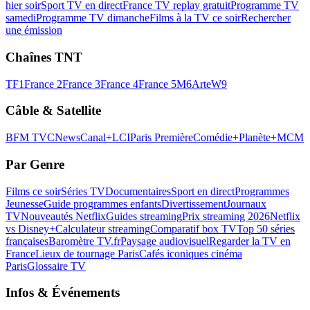
hier soir
Sport TV en direct
France TV replay gratuit
Programme TV
samedi
Programme TV dimanche
Films à la TV ce soir
Rechercher
une émission
Chaînes TNT
TF1
France 2
France 3
France 4
France 5
M6
Arte
W9
Câble & Satellite
BFM TV
CNews
Canal+
LCI
Paris Première
Comédie+
Planète+
MCM
Par Genre
Films ce soir
Séries TV
Documentaires
Sport en direct
Programmes
Jeunesse
Guide programmes enfants
Divertissement
Journaux
TV
Nouveautés Netflix
Guides streaming
Prix streaming 2026
Netflix
vs Disney+
Calculateur streaming
Comparatif box TV
Top 50 séries
françaises
Baromètre TV.fr
Paysage audiovisuel
Regarder la TV en
France
Lieux de tournage Paris
Cafés iconiques cinéma
Paris
Glossaire TV
Infos & Événements