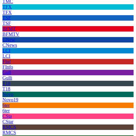
TMC
TFX
TFX
TSF
TSF
BFMT
BFMTV
CNew
CNews
LCI
LCI
FInf
FInfo
Gull
Gulli
T18
T18
Novo
Novo19
6ter
6ter
CSta
CStar
RMCS
RMCS