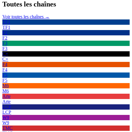
Toutes les
chaînes
Voir toutes les chaînes →
TF1
TF1
F2
F2
F3
F3
C+
C+
F4
F4
F5
F5
M6
M6
Arte
Arte
LCP
LCP
W9
W9
TMC