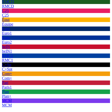
RMCD
RMCD
C25
C25
Équi
Équipe
Euro
Euro1
Euro
Euro2
beIN
beIN1
RMC1
RMC1
C+Sp
C+Spt
Com+
Com+
Pari
Paris1
Plan
Plan+
MCM
MCM