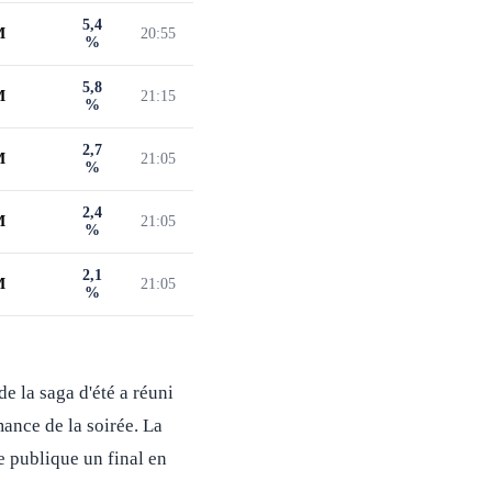
5,4
M
20:55
%
5,8
M
21:15
%
2,7
M
21:05
%
2,4
M
21:05
%
2,1
M
21:05
%
de la saga d'été a réuni
mance de la soirée. La
ne publique un final en