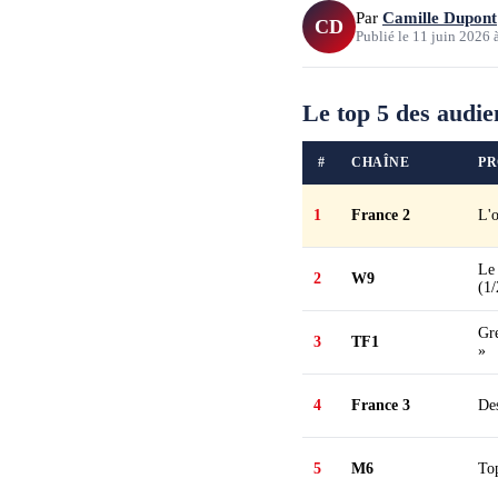
Par
Camille Dupont
CD
Publié le
11 juin 2026
Le top 5 des audie
#
CHAÎNE
P
1
France 2
L'o
Le 
2
W9
(1/
Gr
3
TF1
»
4
France 3
Des
5
M6
To