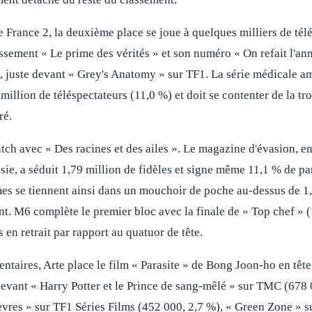
e France 2, la deuxième place se joue à quelques milliers de tél
ssement « Le prime des vérités » et son numéro « On refait l'ann
 juste devant « Grey's Anatomy » sur TF1. La série médicale am
million de téléspectateurs (11,0 %) et doit se contenter de la t
ré.
atch avec « Des racines et des ailes ». Le magazine d'évasion, 
ie, a séduit 1,79 million de fidèles et signe même 11,1 % de pa
 se tiennent ainsi dans un mouchoir de poche au-dessus de 1,7
nt. M6 complète le premier bloc avec la finale de « Top chef » (
en retrait par rapport au quatuor de tête.
ntaires, Arte place le film « Parasite » de Bong Joon-ho en têt
devant « Harry Potter et le Prince de sang-mêlé » sur TMC (678 
èvres » sur TF1 Séries Films (452 000, 2,7 %), « Green Zone » 