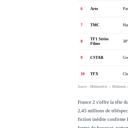
6
Arte
Par
7
TMC
Har
TF1 Séries
8
38°
Films
9
CSTAR
Gr
10
TFX
Cl
Source : Médiamétrie — Médiamat. P
France 2 s'offre la tête 
2,45 millions de téléspec
fiction inédite confirme 
forme de bouquet, nettem