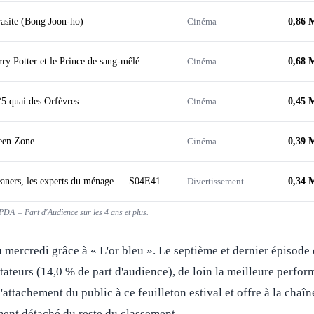
asite (Bong Joon-ho)
Cinéma
0,86 
ry Potter et le Prince de sang-mêlé
Cinéma
0,68 
5 quai des Orfèvres
Cinéma
0,45 
een Zone
Cinéma
0,39 
eaners, les experts du ménage — S04E41
Divertissement
0,34 
DA = Part d'Audience sur les 4 ans et plus.
du mercredi grâce à « L'or bleu ». Le septième et dernier épisode 
tateurs (14,0 % de part d'audience), de loin la meilleure perfor
l'attachement du public à ce feuilleton estival et offre à la chaî
ent détaché du reste du classement.