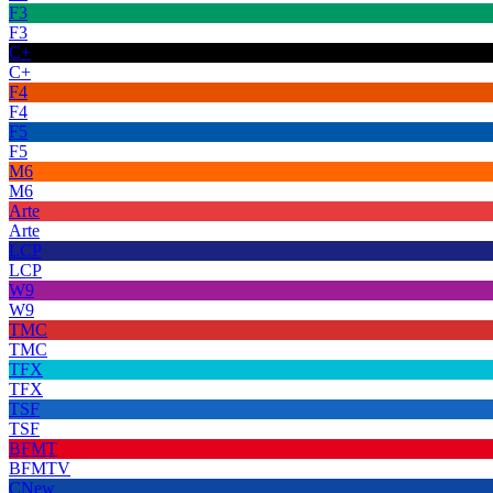
F3
F3
C+
C+
F4
F4
F5
F5
M6
M6
Arte
Arte
LCP
LCP
W9
W9
TMC
TMC
TFX
TFX
TSF
TSF
BFMT
BFMTV
CNew