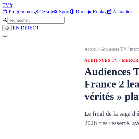
TV
fr
📺 Programmes
🌙 Ce soir
⚽ Sport
🔴 Direct
▶ Replay
📰 Actualités
🔍
EN DIRECT
🌙
Accueil
/
Audiences TV
/
merc
AUDIENCES TV ·
MERCRE
Audiences T
France 2 lea
vérités » p
Le final de la saga d'
2026 très resserré, av