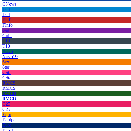
CNews
LCI
LCI
FInf
FInfo
Gull
Gulli
T18
T18
Novo
Novo19
6ter
6ter
CSta
CStar
RMCS
RMCS
RMCD
RMCD
C25
C25
Équi
Équipe
Euro
Euro1