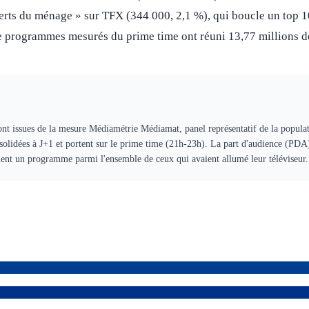
perts du ménage » sur TFX (344 000, 2,1 %), qui boucle un top 
ize programmes mesurés du prime time ont réuni 13,77 millions d
ont issues de la mesure Médiamétrie Médiamat, panel représentatif de la populat
solidées à J+1 et portent sur le prime time (21h-23h). La part d'audience (PDA
aient un programme parmi l'ensemble de ceux qui avaient allumé leur téléviseur.