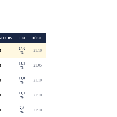
ATEURS
PDA
DÉBUT
14,0
M
21:10
%
11,1
M
21:05
%
11,0
M
21:10
%
11,1
M
21:10
%
7,8
M
21:10
%