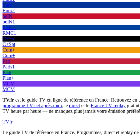
Euro
Euro2
beIN
beIN1
RMC1
RMC1
C+Sp
C+Spt
Com+
Com+
Pari
Paris1
Plan
Plan+
MCM
MCM
TV.fr
est le guide TV en ligne de référence en France. Retrouvez en 
programme TV cet après-midi
, le
direct
et le
France TV replay
gratuit
TV heure par heure — ne manquez plus jamais votre émission préféré
TV
fr
Le guide TV de référence en France. Programmes, direct et replay de t