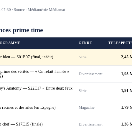
à
07:30
·
Source : Médiamétrie Médiamat
nces prime time
ROGRAMME
GENRE
TÉLÉSPECT
r bleu — S01E07 (final, inédit)
Série
2,45 
prime des vérités — « On refait l'année »
Divertissement
1,95 
2)
ey's Anatomy — S22E17 « Entre deux feux
Série
1,91 
 racines et des ailes (en Espagne)
Magazine
1,79 
p chef — S17E15 (finale)
Divertissement
1,36 