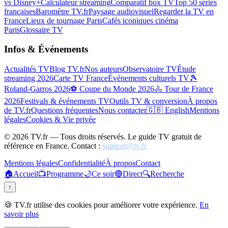
vs Disney+
Calculateur streaming
Comparatif box TV
Top 50 séries
françaises
Baromètre TV.fr
Paysage audiovisuel
Regarder la TV en
France
Lieux de tournage Paris
Cafés iconiques cinéma
Paris
Glossaire TV
Infos & Événements
Actualités TV
Blog TV.fr
Nos auteurs
Observatoire TV
Étude
streaming 2026
Carte TV France
Événements culturels TV
🎾
Roland-Garros 2026
⚽ Coupe du Monde 2026
🚴 Tour de France
2026
Festivals & événements TV
Outils TV & conversion
À propos
de TV.fr
Questions fréquentes
Nous contacter
🇬🇧 English
Mentions
légales
Cookies & Vie privée
©
2026
TV.fr — Tous droits réservés. Le guide TV gratuit de
référence en France. Contact :
support@tv.fr
Mentions légales
Confidentialité
À propos
Contact
🏠
Accueil
📺
Programme
🌙
Ce soir
🔴
Direct
🔍
Recherche
↑
🍪 TV.fr utilise des cookies pour améliorer votre expérience.
En
savoir plus