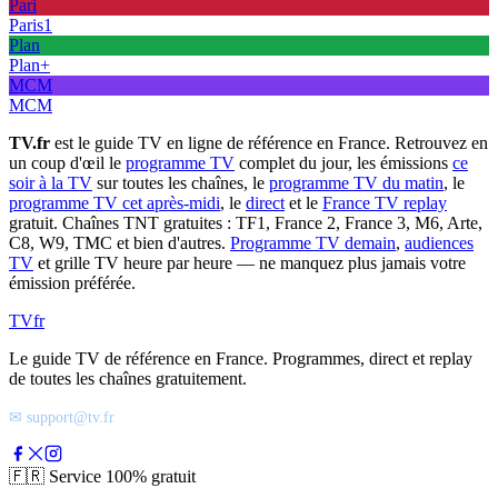
Pari
Paris1
Plan
Plan+
MCM
MCM
TV.fr
est le guide TV en ligne de référence en France. Retrouvez en
un coup d'œil le
programme TV
complet du jour, les émissions
ce
soir à la TV
sur toutes les chaînes, le
programme TV du matin
, le
programme TV cet après-midi
, le
direct
et le
France TV replay
gratuit. Chaînes TNT gratuites : TF1, France 2, France 3, M6, Arte,
C8, W9, TMC et bien d'autres.
Programme TV demain
,
audiences
TV
et grille TV heure par heure — ne manquez plus jamais votre
émission préférée.
TV
fr
Le guide TV de référence en France. Programmes, direct et replay
de toutes les chaînes gratuitement.
✉ support@tv.fr
🇫🇷
Service 100% gratuit