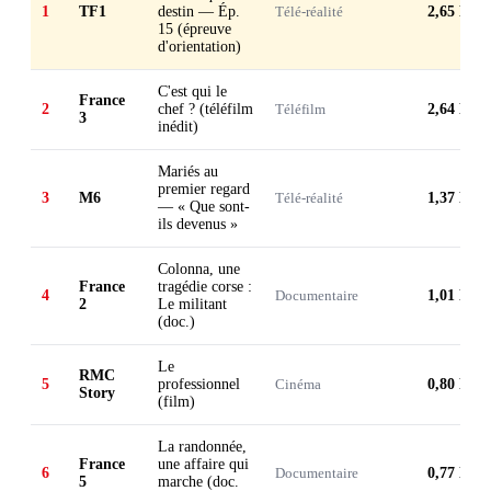
1
TF1
destin — Ép.
Télé-réalité
2,65 M
15 (épreuve
d'orientation)
C'est qui le
France
2
chef ? (téléfilm
Téléfilm
2,64 M
3
inédit)
Mariés au
premier regard
3
M6
Télé-réalité
1,37 M
— « Que sont-
ils devenus »
Colonna, une
France
tragédie corse :
4
Documentaire
1,01 M
2
Le militant
(doc.)
Le
RMC
5
professionnel
Cinéma
0,80 M
Story
(film)
La randonnée,
France
une affaire qui
6
Documentaire
0,77 M
5
marche (doc.