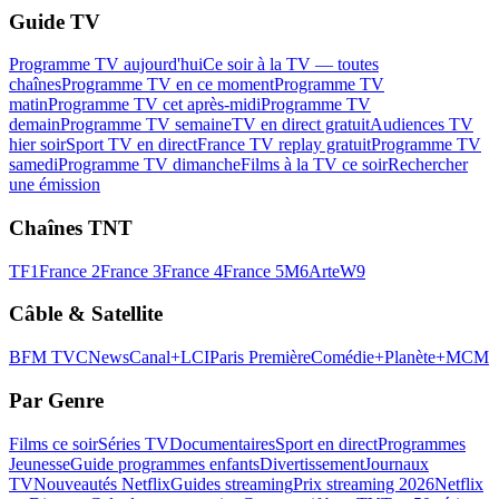
Guide TV
Programme TV aujourd'hui
Ce soir à la TV — toutes
chaînes
Programme TV en ce moment
Programme TV
matin
Programme TV cet après-midi
Programme TV
demain
Programme TV semaine
TV en direct gratuit
Audiences TV
hier soir
Sport TV en direct
France TV replay gratuit
Programme TV
samedi
Programme TV dimanche
Films à la TV ce soir
Rechercher
une émission
Chaînes TNT
TF1
France 2
France 3
France 4
France 5
M6
Arte
W9
Câble & Satellite
BFM TV
CNews
Canal+
LCI
Paris Première
Comédie+
Planète+
MCM
Par Genre
Films ce soir
Séries TV
Documentaires
Sport en direct
Programmes
Jeunesse
Guide programmes enfants
Divertissement
Journaux
TV
Nouveautés Netflix
Guides streaming
Prix streaming 2026
Netflix