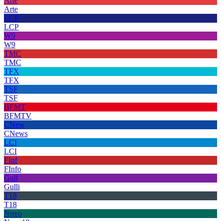
Arte
Arte
LCP
LCP
W9
W9
TMC
TMC
TFX
TFX
TSF
TSF
BFMT
BFMTV
CNew
CNews
LCI
LCI
FInf
FInfo
Gull
Gulli
T18
T18
Novo