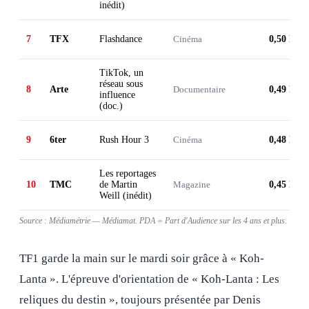
inédit)
7
TFX
Flashdance
Cinéma
0,50 M
TikTok, un
réseau sous
8
Arte
Documentaire
0,49 M
influence
(doc.)
9
6ter
Rush Hour 3
Cinéma
0,48 M
Les reportages
10
TMC
de Martin
Magazine
0,45 M
Weill (inédit)
Source : Médiamétrie — Médiamat. PDA = Part d'Audience sur les 4 ans et plus.
TF1 garde la main sur le mardi soir grâce à « Koh-
Lanta ». L'épreuve d'orientation de « Koh-Lanta : Les
reliques du destin », toujours présentée par Denis