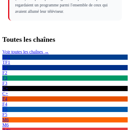
regardaient un programme parmi l'ensemble de ceux qui
avaient allumé leur téléviseur.
Toutes les
chaînes
Voir toutes les chaînes →
TF1
TF1
F2
F2
F3
F3
C+
C+
F4
F4
F5
F5
M6
M6