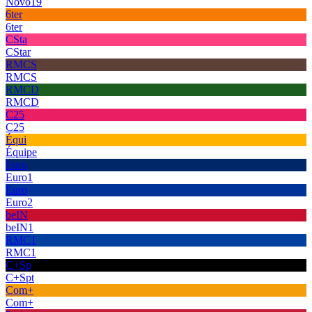
Novo19
6ter
6ter
CSta
CStar
RMCS
RMCS
RMCD
RMCD
C25
C25
Équi
Équipe
Euro
Euro1
Euro
Euro2
beIN
beIN1
RMC1
RMC1
C+Sp
C+Spt
Com+
Com+