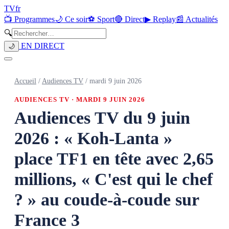
TV
fr
📺 Programmes
🌙 Ce soir
⚽ Sport
🔴 Direct
▶ Replay
📰 Actualités
🔍
EN DIRECT
🌙
Accueil
/
Audiences TV
/
mardi 9 juin 2026
AUDIENCES TV ·
MARDI 9 JUIN 2026
Audiences TV du 9 juin
2026 : « Koh-Lanta »
place TF1 en tête avec 2,65
millions, « C'est qui le chef
? » au coude-à-coude sur
France 3