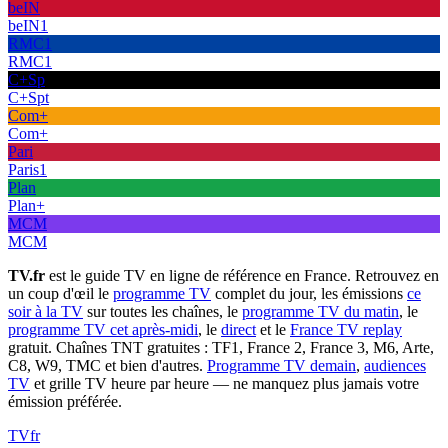
beIN
beIN1
RMC1
RMC1
C+Sp
C+Spt
Com+
Com+
Pari
Paris1
Plan
Plan+
MCM
MCM
TV.fr
est le guide TV en ligne de référence en France. Retrouvez en
un coup d'œil le
programme TV
complet du jour, les émissions
ce
soir à la TV
sur toutes les chaînes, le
programme TV du matin
, le
programme TV cet après-midi
, le
direct
et le
France TV replay
gratuit. Chaînes TNT gratuites : TF1, France 2, France 3, M6, Arte,
C8, W9, TMC et bien d'autres.
Programme TV demain
,
audiences
TV
et grille TV heure par heure — ne manquez plus jamais votre
émission préférée.
TV
fr