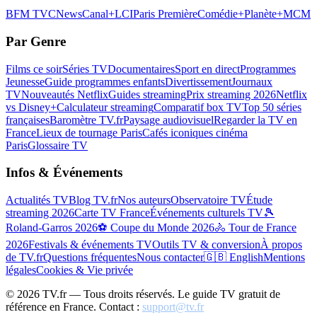
BFM TV
CNews
Canal+
LCI
Paris Première
Comédie+
Planète+
MCM
Par Genre
Films ce soir
Séries TV
Documentaires
Sport en direct
Programmes
Jeunesse
Guide programmes enfants
Divertissement
Journaux
TV
Nouveautés Netflix
Guides streaming
Prix streaming 2026
Netflix
vs Disney+
Calculateur streaming
Comparatif box TV
Top 50 séries
françaises
Baromètre TV.fr
Paysage audiovisuel
Regarder la TV en
France
Lieux de tournage Paris
Cafés iconiques cinéma
Paris
Glossaire TV
Infos & Événements
Actualités TV
Blog TV.fr
Nos auteurs
Observatoire TV
Étude
streaming 2026
Carte TV France
Événements culturels TV
🎾
Roland-Garros 2026
⚽ Coupe du Monde 2026
🚴 Tour de France
2026
Festivals & événements TV
Outils TV & conversion
À propos
de TV.fr
Questions fréquentes
Nous contacter
🇬🇧 English
Mentions
légales
Cookies & Vie privée
©
2026
TV.fr — Tous droits réservés. Le guide TV gratuit de
référence en France. Contact :
support@tv.fr