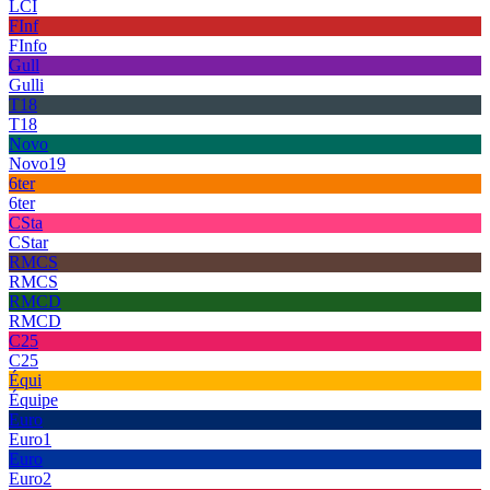
LCI
FInf
FInfo
Gull
Gulli
T18
T18
Novo
Novo19
6ter
6ter
CSta
CStar
RMCS
RMCS
RMCD
RMCD
C25
C25
Équi
Équipe
Euro
Euro1
Euro
Euro2