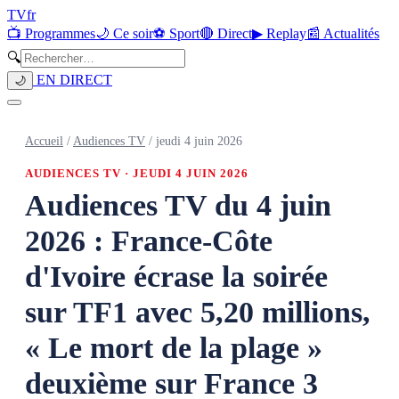
TV
fr
📺 Programmes
🌙 Ce soir
⚽ Sport
🔴 Direct
▶ Replay
📰 Actualités
🔍
EN DIRECT
🌙
Accueil
/
Audiences TV
/
jeudi 4 juin 2026
AUDIENCES TV ·
JEUDI 4 JUIN 2026
Audiences TV du 4 juin
2026 : France-Côte
d'Ivoire écrase la soirée
sur TF1 avec 5,20 millions,
« Le mort de la plage »
deuxième sur France 3