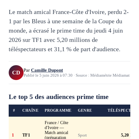
Le match amical France-Côte d'Ivoire, perdu 2-
1 par les Bleus à une semaine de la Coupe du
monde, a écrasé le prime time du jeudi 4 juin
2026 sur TF1 avec 5,20 millions de
téléspectateurs et 31,1 % de part d'audience.
Par
Camille Dupont
CD
Publié le
5 juin 2026
à
07:30
·
Source : Médiamétrie Médiamat
Le top 5 des audiences prime time
#
CHAÎNE
PROGRAMME
GENRE
TÉLÉSPECTAT
France / Côte
d'Ivoire —
Match amical
1
TF1
Sport
5,20 M
(préparation