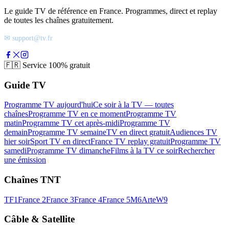
Le guide TV de référence en France. Programmes, direct et replay
de toutes les chaînes gratuitement.
✉ support@tv.fr
🇫🇷
Service 100% gratuit
Guide TV
Programme TV aujourd'hui
Ce soir à la TV — toutes
chaînes
Programme TV en ce moment
Programme TV
matin
Programme TV cet après-midi
Programme TV
demain
Programme TV semaine
TV en direct gratuit
Audiences TV
hier soir
Sport TV en direct
France TV replay gratuit
Programme TV
samedi
Programme TV dimanche
Films à la TV ce soir
Rechercher
une émission
Chaînes TNT
TF1
France 2
France 3
France 4
France 5
M6
Arte
W9
Câble & Satellite