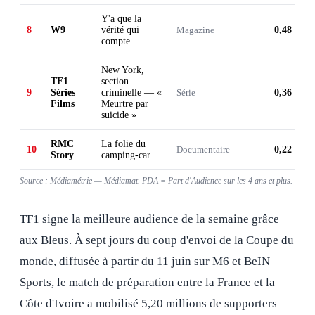
Y'a que la
8
W9
vérité qui
Magazine
0,48 M
compte
New York,
TF1
section
9
Séries
criminelle — «
Série
0,36 M
Films
Meurtre par
suicide »
RMC
La folie du
10
Documentaire
0,22 M
Story
camping-car
Source : Médiamétrie — Médiamat. PDA = Part d'Audience sur les 4 ans et plus.
TF1 signe la meilleure audience de la semaine grâce
aux Bleus. À sept jours du coup d'envoi de la Coupe du
monde, diffusée à partir du 11 juin sur M6 et BeIN
Sports, le match de préparation entre la France et la
Côte d'Ivoire a mobilisé 5,20 millions de supporters