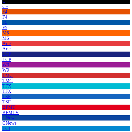
C+
C+
F4
F4
F5
F5
M6
M6
Arte
Arte
LCP
LCP
W9
W9
TMC
TMC
TFX
TFX
TSF
TSF
BFMT
BFMTV
CNew
CNews
LCI