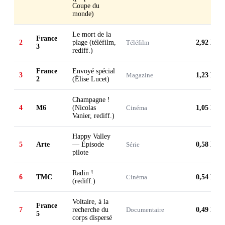
Coupe du
monde)
Le mort de la
France
2
plage (téléfilm,
Téléfilm
2,92 M
3
rediff.)
France
Envoyé spécial
3
Magazine
1,23 M
2
(Élise Lucet)
Champagne !
4
M6
(Nicolas
Cinéma
1,05 M
Vanier, rediff.)
Happy Valley
5
Arte
— Épisode
Série
0,58 M
pilote
Radin !
6
TMC
Cinéma
0,54 M
(rediff.)
Voltaire, à la
France
7
recherche du
Documentaire
0,49 M
5
corps dispersé