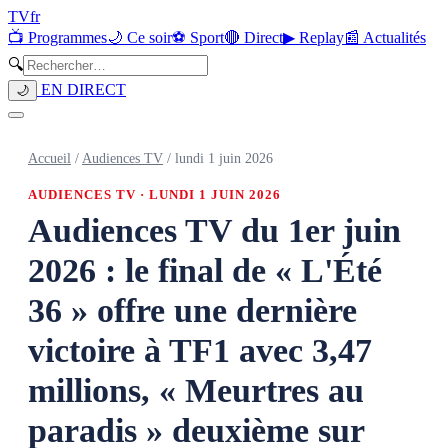
TV
fr
📺 Programmes
🌙 Ce soir
⚽ Sport
🔴 Direct
▶ Replay
📰 Actualités
🔍
EN DIRECT
🌙
Accueil
/
Audiences TV
/
lundi 1 juin 2026
AUDIENCES TV ·
LUNDI 1 JUIN 2026
Audiences TV du 1er juin
2026 : le final de « L'Été
36 » offre une dernière
victoire à TF1 avec 3,47
millions, « Meurtres au
paradis » deuxième sur