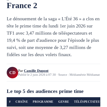
France 2
Le dénouement de la saga « L'Été 36 » a clos en
tête le prime time du lundi 1er juin 2026 sur
TF1 avec 3,47 millions de téléspectateurs et
19,4 % de part d'audience pour l'épisode le plus
suivi, soit une moyenne de 3,27 millions de
fidèles sur les deux volets finaux.
Par
Camille Dupont
CD
Publié le
2 juin 2026
à
07:30
·
Source : Médiamétrie Médiamat
Le top 5 des audiences prime time
#
CHAÎNE
PROGRAMME
GENRE
TÉLÉSPECTATEURS