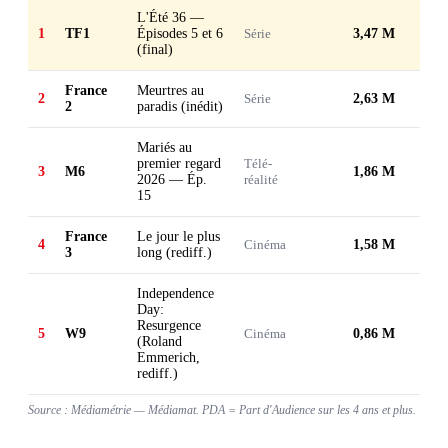
L'Été 36 —
1
TF1
Épisodes 5 et 6
Série
3,47 M
(final)
France
Meurtres au
2
Série
2,63 M
2
paradis (inédit)
Mariés au
premier regard
Télé-
3
M6
1,86 M
2026 — Ép.
réalité
15
France
Le jour le plus
4
Cinéma
1,58 M
3
long (rediff.)
Independence
Day:
Resurgence
5
W9
Cinéma
0,86 M
(Roland
Emmerich,
rediff.)
Source : Médiamétrie — Médiamat. PDA = Part d'Audience sur les 4 ans et plus.