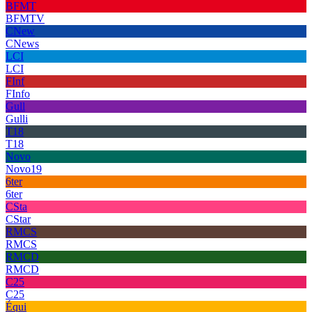
BFMT
BFMTV
CNew
CNews
LCI
LCI
FInf
FInfo
Gull
Gulli
T18
T18
Novo
Novo19
6ter
6ter
CSta
CStar
RMCS
RMCS
RMCD
RMCD
C25
C25
Équi