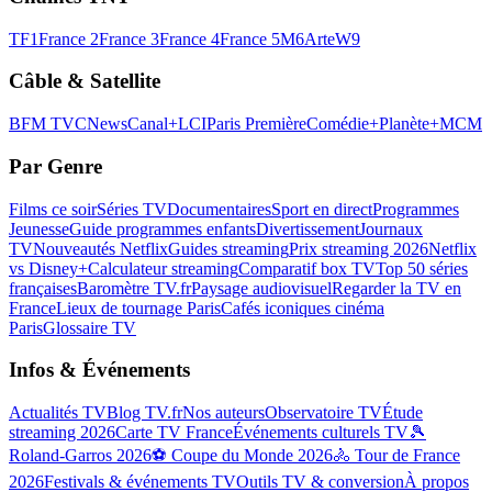
TF1
France 2
France 3
France 4
France 5
M6
Arte
W9
Câble & Satellite
BFM TV
CNews
Canal+
LCI
Paris Première
Comédie+
Planète+
MCM
Par Genre
Films ce soir
Séries TV
Documentaires
Sport en direct
Programmes
Jeunesse
Guide programmes enfants
Divertissement
Journaux
TV
Nouveautés Netflix
Guides streaming
Prix streaming 2026
Netflix
vs Disney+
Calculateur streaming
Comparatif box TV
Top 50 séries
françaises
Baromètre TV.fr
Paysage audiovisuel
Regarder la TV en
France
Lieux de tournage Paris
Cafés iconiques cinéma
Paris
Glossaire TV
Infos & Événements
Actualités TV
Blog TV.fr
Nos auteurs
Observatoire TV
Étude
streaming 2026
Carte TV France
Événements culturels TV
🎾
Roland-Garros 2026
⚽ Coupe du Monde 2026
🚴 Tour de France
2026
Festivals & événements TV
Outils TV & conversion
À propos