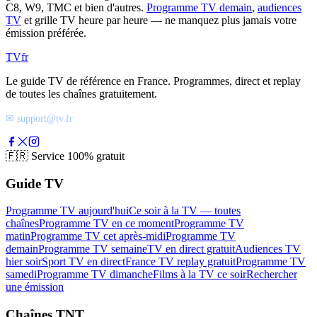
C8, W9, TMC et bien d'autres.
Programme TV demain
,
audiences
TV
et grille TV heure par heure — ne manquez plus jamais votre
émission préférée.
TV
fr
Le guide TV de référence en France. Programmes, direct et replay
de toutes les chaînes gratuitement.
✉ support@tv.fr
🇫🇷
Service 100% gratuit
Guide TV
Programme TV aujourd'hui
Ce soir à la TV — toutes
chaînes
Programme TV en ce moment
Programme TV
matin
Programme TV cet après-midi
Programme TV
demain
Programme TV semaine
TV en direct gratuit
Audiences TV
hier soir
Sport TV en direct
France TV replay gratuit
Programme TV
samedi
Programme TV dimanche
Films à la TV ce soir
Rechercher
une émission
Chaînes TNT