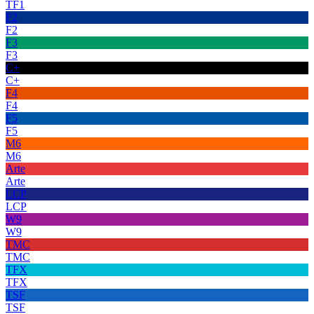
TF1
F2
F2
F3
F3
C+
C+
F4
F4
F5
F5
M6
M6
Arte
Arte
LCP
LCP
W9
W9
TMC
TMC
TFX
TFX
TSF
TSF