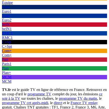
Équipe
Euro
Euro1
Euro
Euro2
beIN
beIN1
RMC1
RMC1
C+Sp
C+Spt
Com+
Com+
Pari
Paris1
Plan
Plan+
MCM
MCM
TV.fr
est le guide TV en ligne de référence en France. Retrouvez en
un coup d'œil le
programme TV
complet du jour, les émissions
ce
soir à la TV
sur toutes les chaînes, le
programme TV du matin
, le
programme TV cet après-midi
, le
direct
et le
France TV replay
gratuit. Chaînes TNT gratuites : TF1, France 2, France 3, M6, Arte,