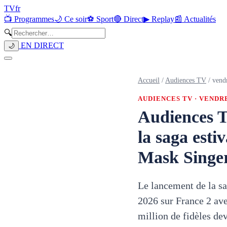
TV
fr
📺 Programmes
🌙 Ce soir
⚽ Sport
🔴 Direct
▶ Replay
📰 Actualités
🔍
EN DIRECT
🌙
Accueil
/
Audiences TV
/
vend
AUDIENCES TV ·
VENDRE
Audiences T
la saga esti
Mask Singer
Le lancement de la sa
2026 sur France 2 ave
million de fidèles de