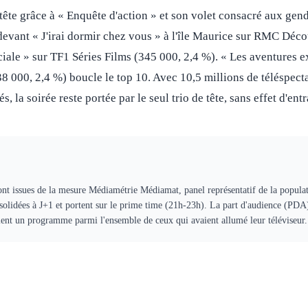
tête grâce à « Enquête d'action » et son volet consacré aux gen
 devant « J'irai dormir chez vous » à l'île Maurice sur RMC Déc
iale » sur TF1 Séries Films (345 000, 2,4 %). « Les aventures e
38 000, 2,4 %) boucle le top 10. Avec 10,5 millions de téléspect
 la soirée reste portée par le seul trio de tête, sans effet d'en
ont issues de la mesure Médiamétrie Médiamat, panel représentatif de la populat
solidées à J+1 et portent sur le prime time (21h-23h). La part d'audience (PDA
aient un programme parmi l'ensemble de ceux qui avaient allumé leur téléviseur.