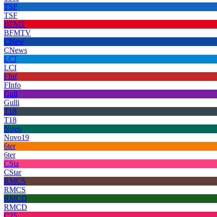
TSF
TSF
BFMT
BFMTV
CNew
CNews
LCI
LCI
FInf
FInfo
Gull
Gulli
T18
T18
Novo
Novo19
6ter
6ter
CSta
CStar
RMCS
RMCS
RMCD
RMCD
C25