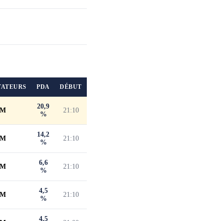
TATEURS
PDA
DÉBUT
20,9
 M
21:10
%
14,2
 M
21:10
%
6,6
 M
21:10
%
4,5
 M
21:10
%
4,5