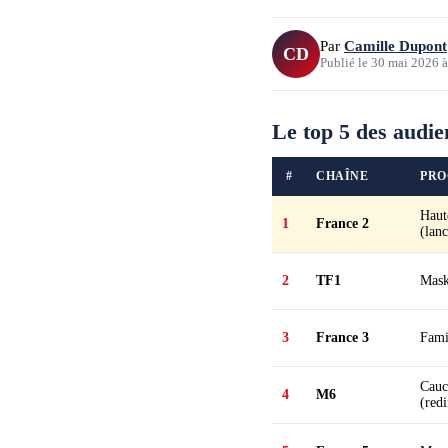
Par
Camille Dupont
CD
Publié le
30 mai 2026
Le top 5 des audie
#
CHAÎNE
PR
Haut
1
France 2
(lan
2
TF1
Mask
3
France 3
Fami
Cauc
4
M6
(redi