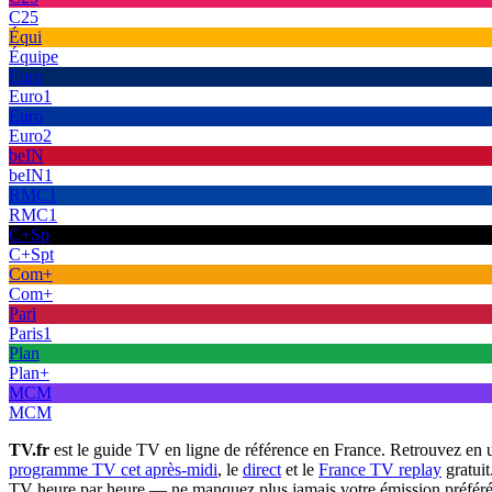
C25
Équi
Équipe
Euro
Euro1
Euro
Euro2
beIN
beIN1
RMC1
RMC1
C+Sp
C+Spt
Com+
Com+
Pari
Paris1
Plan
Plan+
MCM
MCM
TV.fr
est le guide TV en ligne de référence en France. Retrouvez en 
programme TV cet après-midi
, le
direct
et le
France TV replay
gratuit
TV heure par heure — ne manquez plus jamais votre émission préféré