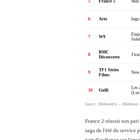
5
France 5
Max e
6
Arte
Ingo
Enqu
7
W9
Solei
RMC
8
J'ir
Découverte
TF1 Séries
9
New 
Films
Les 
10
Gulli
(Luc
Source : Médiamétrie — Médiamat. P
France 2 réussit son pari
saga de l'été du service 
part d'audience sur l'ens