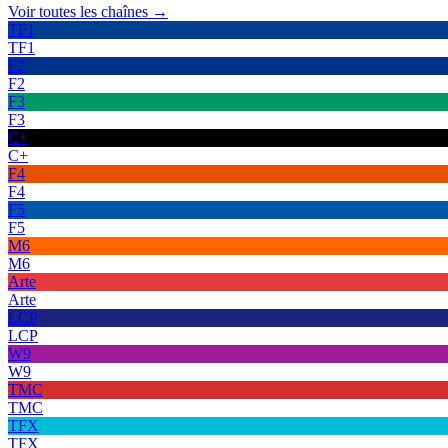
Voir toutes les chaînes →
TF1
TF1
F2
F2
F3
F3
C+
C+
F4
F4
F5
F5
M6
M6
Arte
Arte
LCP
LCP
W9
W9
TMC
TMC
TFX
TFX