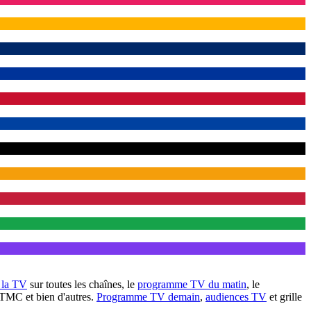
à la TV
sur toutes les chaînes, le
programme TV du matin
, le
 TMC et bien d'autres.
Programme TV demain
,
audiences TV
et grille