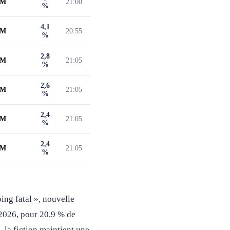
 M
21:00
%
4,1
 M
20:55
%
2,8
 M
21:05
%
2,6
 M
21:05
%
2,4
 M
21:05
%
2,4
 M
21:05
%
ing fatal », nouvelle
 2026, pour 20,9 % de
, la fiction maintient une