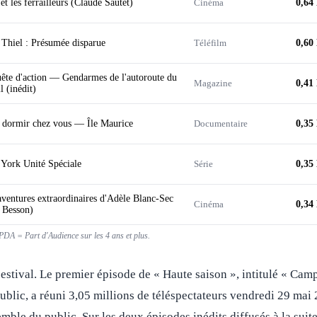
t les ferrailleurs (Claude Sautet)
Cinéma
0,64
 Thiel : Présumée disparue
Téléfilm
0,60
ête d'action — Gendarmes de l'autoroute du
Magazine
0,41
l (inédit)
ai dormir chez vous — Île Maurice
Documentaire
0,35
York Unité Spéciale
Série
0,35
aventures extraordinaires d'Adèle Blanc-Sec
Cinéma
0,34
 Besson)
DA = Part d'Audience sur les 4 ans et plus.
 estival. Le premier épisode de « Haute saison », intitulé « Camp
public, a réuni 3,05 millions de téléspectateurs vendredi 29 mai
emble du public. Sur les deux épisodes inédits diffusés à la suite