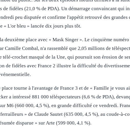
 de fidèles (21,0 % de PDA). Un démarrage convaincant qui ins
endredi peu disputée et confirme l'appétit retrouvé des grandes 
de « L'or bleu » lancée dix jours plus tôt.
 la deuxième place avec « Mask Singer ». Le cinquième numéro d
par Camille Combal, n'a rassemblé que 2,05 millions de téléspec
e télé-crochet masqué de la Une, qui poursuit son érosion de s
on de fidèles avec France 2 illustre la difficulté du divertisseme
événementielle.
e place tourne à l'avantage de France 3 et de « Famille je vous 
ker a intéressé 881 000 téléspectateurs (6,6 % de PDA), devanç
ur M6 (660 000, 4,5 %), en grande difficulté ce vendredi. France
 ferrailleurs » de Claude Sautet (635 000, 4,5 %), au coude-à-co
résumée disparue » sur Arte (599 000, 4,1 %).