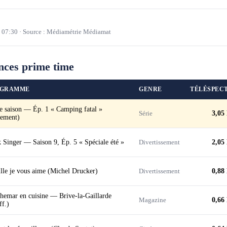
à
07:30
·
Source : Médiamétrie Médiamat
nces prime time
OGRAMME
GENRE
TÉLÉSPEC
e saison — Ép. 1 « Camping fatal »
Série
3,05
cement)
 Singer — Saison 9, Ép. 5 « Spéciale été »
Divertissement
2,05
lle je vous aime (Michel Drucker)
Divertissement
0,88
hemar en cuisine — Brive-la-Gaillarde
Magazine
0,66
ff.)