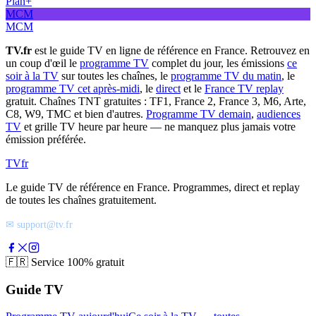
Plan+
MCM
MCM
TV.fr
est le guide TV en ligne de référence en France. Retrouvez en
un coup d'œil le
programme TV
complet du jour, les émissions
ce
soir à la TV
sur toutes les chaînes, le
programme TV du matin
, le
programme TV cet après-midi
, le
direct
et le
France TV replay
gratuit. Chaînes TNT gratuites : TF1, France 2, France 3, M6, Arte,
C8, W9, TMC et bien d'autres.
Programme TV demain
,
audiences
TV
et grille TV heure par heure — ne manquez plus jamais votre
émission préférée.
TV
fr
Le guide TV de référence en France. Programmes, direct et replay
de toutes les chaînes gratuitement.
✉ support@tv.fr
🇫🇷
Service 100% gratuit
Guide TV