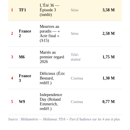
L'Été 36 —
1
TF1
Épisode 3
Série
3,58 M
(inédit)
Meurtres au
France
paradis — «
2
Série
2,58 M
2
Acte final »
(S15)
Mariés au
Télé-
3
M6
premier regard
1,75 M
réalité
2026
Délicieux (Éric
France
4
Besnard,
Cinéma
1,30 M
3
rediff.)
Independence
Day (Roland
5
W9
Cinéma
0,77 M
Emmerich,
rediff.)
Source : Médiamétrie — Médiamat. PDA = Part d'Audience sur les 4 ans et plus.