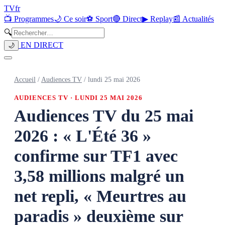
TV
fr
📺 Programmes
🌙 Ce soir
⚽ Sport
🔴 Direct
▶ Replay
📰 Actualités
🔍
EN DIRECT
🌙
Accueil
/
Audiences TV
/
lundi 25 mai 2026
AUDIENCES TV ·
LUNDI 25 MAI 2026
Audiences TV du 25 mai
2026 : « L'Été 36 »
confirme sur TF1 avec
3,58 millions malgré un
net repli, « Meurtres au
paradis » deuxième sur