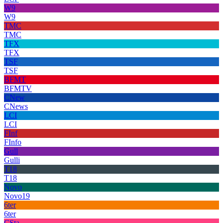
W9
W9
TMC
TMC
TFX
TFX
TSF
TSF
BFMT
BFMTV
CNew
CNews
LCI
LCI
FInf
FInfo
Gull
Gulli
T18
T18
Novo
Novo19
6ter
6ter
CSta