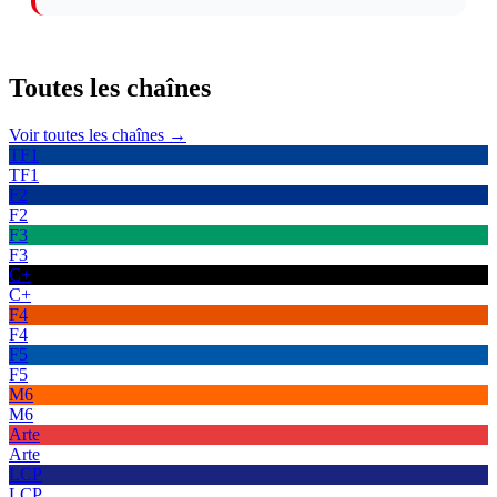
Toutes les
chaînes
Voir toutes les chaînes →
TF1
TF1
F2
F2
F3
F3
C+
C+
F4
F4
F5
F5
M6
M6
Arte
Arte
LCP
LCP