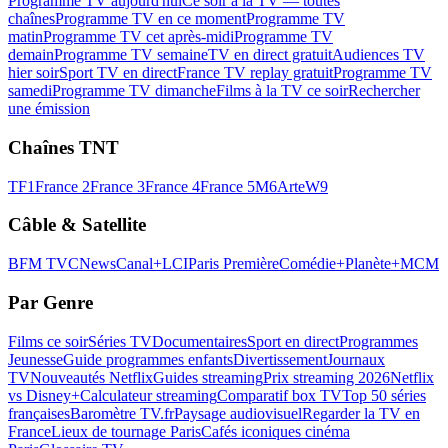
Programme TV aujourd'hui
Ce soir à la TV — toutes
chaînes
Programme TV en ce moment
Programme TV
matin
Programme TV cet après-midi
Programme TV
demain
Programme TV semaine
TV en direct gratuit
Audiences TV
hier soir
Sport TV en direct
France TV replay gratuit
Programme TV
samedi
Programme TV dimanche
Films à la TV ce soir
Rechercher
une émission
Chaînes TNT
TF1
France 2
France 3
France 4
France 5
M6
Arte
W9
Câble & Satellite
BFM TV
CNews
Canal+
LCI
Paris Première
Comédie+
Planète+
MCM
Par Genre
Films ce soir
Séries TV
Documentaires
Sport en direct
Programmes
Jeunesse
Guide programmes enfants
Divertissement
Journaux
TV
Nouveautés Netflix
Guides streaming
Prix streaming 2026
Netflix
vs Disney+
Calculateur streaming
Comparatif box TV
Top 50 séries
françaises
Baromètre TV.fr
Paysage audiovisuel
Regarder la TV en
France
Lieux de tournage Paris
Cafés iconiques cinéma