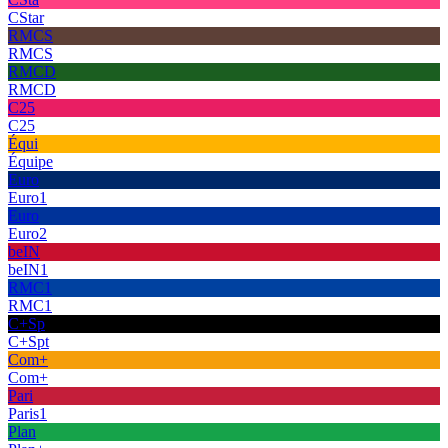
CStar
RMCS
RMCS
RMCD
RMCD
C25
C25
Équi
Équipe
Euro
Euro1
Euro
Euro2
beIN
beIN1
RMC1
RMC1
C+Sp
C+Spt
Com+
Com+
Pari
Paris1
Plan