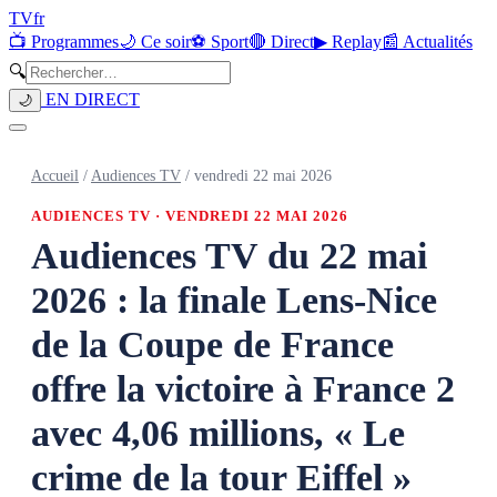
TV
fr
📺 Programmes
🌙 Ce soir
⚽ Sport
🔴 Direct
▶ Replay
📰 Actualités
🔍
EN DIRECT
🌙
Accueil
/
Audiences TV
/
vendredi 22 mai 2026
AUDIENCES TV ·
VENDREDI 22 MAI 2026
Audiences TV du 22 mai
2026 : la finale Lens-Nice
de la Coupe de France
offre la victoire à France 2
avec 4,06 millions, « Le
crime de la tour Eiffel »