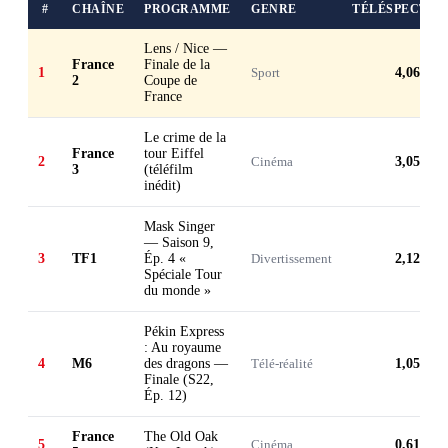
#
CHAÎNE
PROGRAMME
GENRE
TÉLÉSPECTAT
Lens / Nice —
France
Finale de la
1
Sport
4,06 M
2
Coupe de
France
Le crime de la
France
tour Eiffel
2
Cinéma
3,05 M
3
(téléfilm
inédit)
Mask Singer
— Saison 9,
3
TF1
Ép. 4 «
Divertissement
2,12 M
Spéciale Tour
du monde »
Pékin Express
: Au royaume
4
M6
des dragons —
Télé-réalité
1,05 M
Finale (S22,
Ép. 12)
France
The Old Oak
5
Cinéma
0,61 M