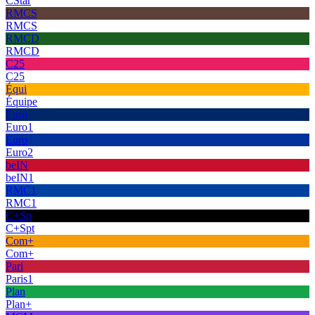
CStar
RMCS
RMCS
RMCD
RMCD
C25
C25
Équi
Équipe
Euro
Euro1
Euro
Euro2
beIN
beIN1
RMC1
RMC1
C+Sp
C+Spt
Com+
Com+
Pari
Paris1
Plan
Plan+