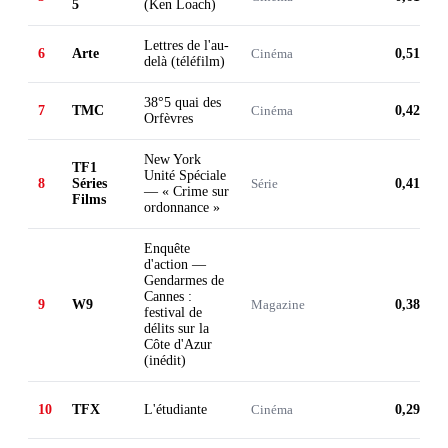
5
(Ken Loach)
Lettres de l'au-
6
Arte
Cinéma
0,51 M
delà (téléfilm)
38°5 quai des
7
TMC
Cinéma
0,42 M
Orfèvres
New York
TF1
Unité Spéciale
8
Séries
Série
0,41 M
— « Crime sur
Films
ordonnance »
Enquête
d'action —
Gendarmes de
Cannes :
9
W9
Magazine
0,38 M
festival de
délits sur la
Côte d'Azur
(inédit)
10
TFX
L'étudiante
Cinéma
0,29 M