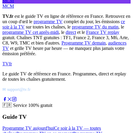
MCM
MCM
TV.fr
est le guide TV en ligne de référence en France. Retrouvez en
un coup d'œil le
programme TV
complet du jour, les émissions
ce
soir à la TV
sur toutes les chaînes, le
programme TV du matin
, le
programme TV cet après-midi
, le
direct
et le
France TV replay
gratuit. Chaînes TNT gratuites : TF1, France 2, France 3, M6, Arte,
C8, W9, TMC et bien d'autres.
Programme TV demain
,
audiences
TV
et grille TV heure par heure — ne manquez plus jamais votre
émission préférée.
TV
fr
Le guide TV de référence en France. Programmes, direct et replay
de toutes les chaînes gratuitement.
✉ support@tv.fr
🇫🇷
Service 100% gratuit
Guide TV
Programme TV aujourd'hui
Ce soir à la TV — toutes