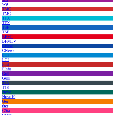
W9
TMC
TMC
TFX
TFX
TSF
TSF
BFMT
BFMTV
CNew
CNews
LCI
LCI
FInf
FInfo
Gull
Gulli
T18
T18
Novo
Novo19
6ter
6ter
CSta