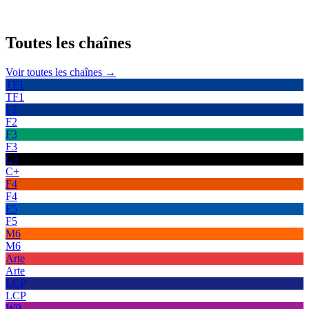
Toutes les
chaînes
Voir toutes les chaînes →
TF1
TF1
F2
F2
F3
F3
C+
C+
F4
F4
F5
F5
M6
M6
Arte
Arte
LCP
LCP
W9