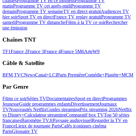
chaînes
Programme TV en ce moment
Programme TV
matin
Programme TV cet après-midi
Programme TV
demain
Programme TV semaine
TV en direct gratuit
Audiences TV
hier soir
Sport TV en direct
France TV replay gratuit
Programme TV
samedi
Programme TV dimanche
Films à la TV ce soir
Rechercher
une émission
Chaînes TNT
TF1
France 2
France 3
France 4
France 5
M6
Arte
W9
Câble & Satellite
BFM TV
CNews
Canal+
LCI
Paris Première
Comédie+
Planète+
MCM
Par Genre
Films ce soir
Séries TV
Documentaires
Sport en direct
Programmes
Jeunesse
Guide programmes enfants
Divertissement
Journaux
TV
Nouveautés Netflix
Guides streaming
Prix streaming 2026
Netflix
vs Disney+
Calculateur streaming
Comparatif box TV
Top 50 séries
françaises
Baromètre TV.fr
Paysage audiovisuel
Regarder la TV en
France
Lieux de tournage Paris
Cafés iconiques cinéma
Paris
Glossaire TV