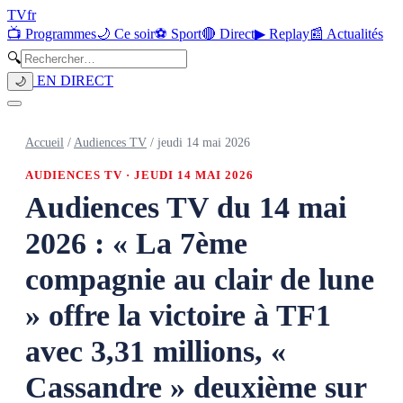
TV
fr
📺 Programmes
🌙 Ce soir
⚽ Sport
🔴 Direct
▶ Replay
📰 Actualités
🔍
EN DIRECT
🌙
Accueil
/
Audiences TV
/
jeudi 14 mai 2026
AUDIENCES TV ·
JEUDI 14 MAI 2026
Audiences TV du 14 mai
2026 : « La 7ème
compagnie au clair de lune
» offre la victoire à TF1
avec 3,31 millions, «
Cassandre » deuxième sur