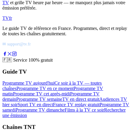
TV
et grille TV heure par heure — ne manquez plus jamais votre
émission préférée.
TV
fr
Le guide TV de référence en France. Programmes, direct et replay
de toutes les chaînes gratuitement.
✉ support@tv.fr
🇫🇷
Service 100% gratuit
Guide TV
Programme TV aujourd'hui
Ce soir à la TV — toutes
chaînes
Programme TV en ce moment
Programme TV
matin
Programme TV cet après-midi
Programme TV
demain
Programme TV semaine
TV en direct gratuit
Audiences TV
hier soir
Sport TV en direct
France TV replay gratuit
Programme TV
samedi
Programme TV dimanche
Films à la TV ce soir
Rechercher
une émission
Chaînes TNT