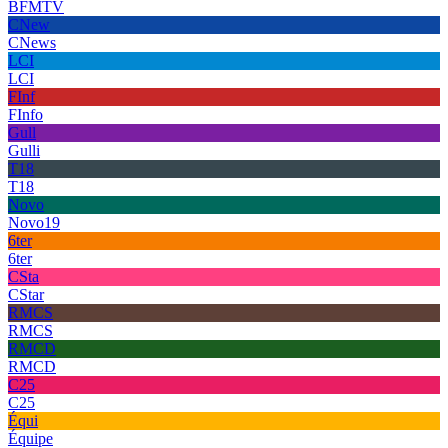
BFMTV
CNew
CNews
LCI
LCI
FInf
FInfo
Gull
Gulli
T18
T18
Novo
Novo19
6ter
6ter
CSta
CStar
RMCS
RMCS
RMCD
RMCD
C25
C25
Équi
Équipe