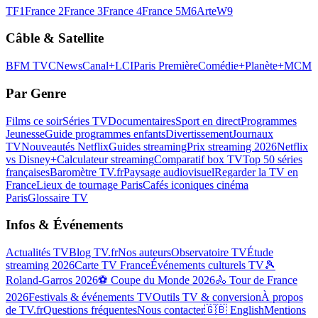
TF1
France 2
France 3
France 4
France 5
M6
Arte
W9
Câble & Satellite
BFM TV
CNews
Canal+
LCI
Paris Première
Comédie+
Planète+
MCM
Par Genre
Films ce soir
Séries TV
Documentaires
Sport en direct
Programmes
Jeunesse
Guide programmes enfants
Divertissement
Journaux
TV
Nouveautés Netflix
Guides streaming
Prix streaming 2026
Netflix
vs Disney+
Calculateur streaming
Comparatif box TV
Top 50 séries
françaises
Baromètre TV.fr
Paysage audiovisuel
Regarder la TV en
France
Lieux de tournage Paris
Cafés iconiques cinéma
Paris
Glossaire TV
Infos & Événements
Actualités TV
Blog TV.fr
Nos auteurs
Observatoire TV
Étude
streaming 2026
Carte TV France
Événements culturels TV
🎾
Roland-Garros 2026
⚽ Coupe du Monde 2026
🚴 Tour de France
2026
Festivals & événements TV
Outils TV & conversion
À propos
de TV.fr
Questions fréquentes
Nous contacter
🇬🇧 English
Mentions