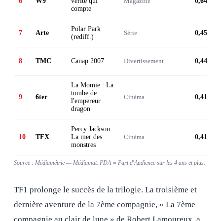
6
W9
vérité qui
Magazine
0,64 M
compte
Polar Park
7
Arte
Série
0,45 M
(rediff.)
8
TMC
Canap 2007
Divertissement
0,44 M
La Momie : La
tombe de
9
6ter
Cinéma
0,41 M
l'empereur
dragon
Percy Jackson :
10
TFX
La mer des
Cinéma
0,41 M
monstres
Source : Médiamétrie — Médiamat. PDA = Part d'Audience sur les 4 ans et plus.
TF1 prolonge le succès de la trilogie. La troisième et
dernière aventure de la 7ème compagnie, « La 7ème
compagnie au clair de lune » de Robert Lamoureux, a