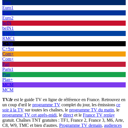
Euro
Euro1
Euro
Euro2
beIN
beIN1
RMC1
RMC1
C+Sp
C+Spt
Com+
Com+
Pari
Paris1
Plan
Plan+
MCM
MCM
TV.fr
est le guide TV en ligne de référence en France. Retrouvez en
un coup d'œil le
programme TV
complet du jour, les émissions
ce
soir à la TV
sur toutes les chaînes, le
programme TV du matin
, le
programme TV cet après-midi
, le
direct
et le
France TV replay
gratuit. Chaînes TNT gratuites : TF1, France 2, France 3, M6, Arte,
C8, W9, TMC et bien d'autres.
Programme TV demain
,
audiences