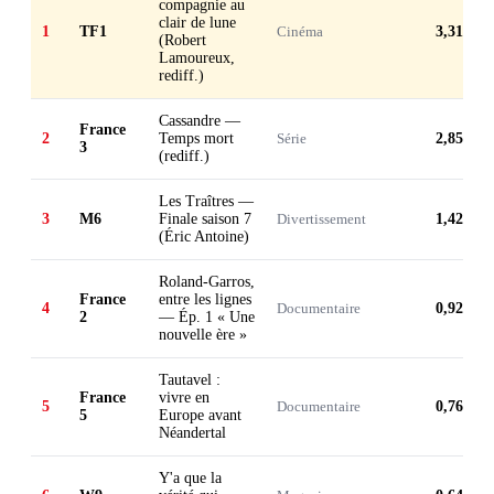
compagnie au
clair de lune
1
TF1
Cinéma
3,31 M
(Robert
Lamoureux,
rediff.)
Cassandre —
France
2
Temps mort
Série
2,85 M
3
(rediff.)
Les Traîtres —
3
M6
Finale saison 7
Divertissement
1,42 M
(Éric Antoine)
Roland-Garros,
France
entre les lignes
4
Documentaire
0,92 M
2
— Ép. 1 « Une
nouvelle ère »
Tautavel :
France
vivre en
5
Documentaire
0,76 M
5
Europe avant
Néandertal
Y'a que la