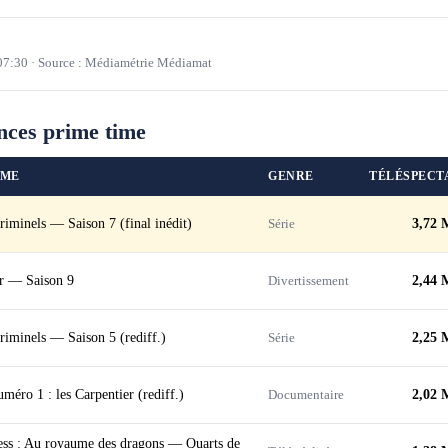
07:30
·
Source : Médiamétrie Médiamat
nces prime time
MME
GENRE
TÉLÉSPECT
riminels — Saison 7 (final inédit)
Série
3,72 
r — Saison 9
Divertissement
2,44 
riminels — Saison 5 (rediff.)
Série
2,25 
méro 1 : les Carpentier (rediff.)
Documentaire
2,02 
ess : Au royaume des dragons — Quarts de