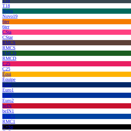
T18
T18
Novo
Novo19
6ter
6ter
CSta
CStar
RMCS
RMCS
RMCD
RMCD
C25
C25
Équi
Équipe
Euro
Euro1
Euro
Euro2
beIN
beIN1
RMC1
RMC1
C+Sp