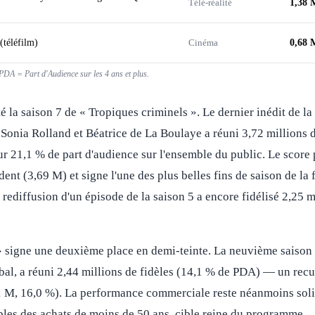
Télé-réalité
1,38 
(téléfilm)
Cinéma
0,68 
DA = Part d'Audience sur les 4 ans et plus.
 la saison 7 de « Tropiques criminels ». Le dernier inédit de la 
 Sonia Rolland et Béatrice de La Boulaye a réuni 3,72 millions d
r 21,1 % de part d'audience sur l'ensemble du public. Le score
dent (3,69 M) et signe l'une des plus belles fins de saison de la 
a rediffusion d'un épisode de la saison 5 a encore fidélisé 2,25 
 signe une deuxième place en demi-teinte. La neuvième saison 
l, a réuni 2,44 millions de fidèles (14,1 % de PDA) — un recul
1 M, 16,0 %). La performance commerciale reste néanmoins sol
les des achats de moins de 50 ans, cible reine du programme.