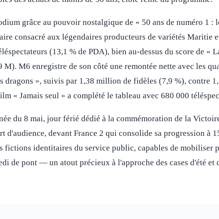
 podium grâce au pouvoir nostalgique de « 50 ans de numéro 1 : l
ire consacré aux légendaires producteurs de variétés Maritie et
éléspectateurs (13,1 % de PDA), bien au-dessus du score de « La
 M). M6 enregistre de son côté une remontée nette avec les qua
dragons », suivis par 1,38 million de fidèles (7,9 %), contre 1,
léfilm « Jamais seul » a complété le tableau avec 680 000 téléspec
rnée du 8 mai, jour férié dédié à la commémoration de la Victoir
rt d'audience, devant France 2 qui consolide sa progression à 1
s fictions identitaires du service public, capables de mobiliser 
edi de pont — un atout précieux à l'approche des cases d'été et 