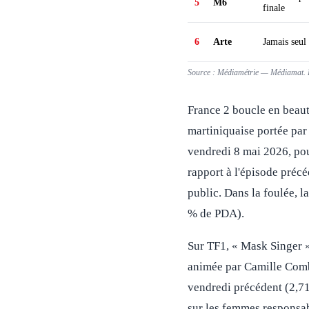
5
M6
finale
6
Arte
Jamais seul 
Source : Médiamétrie — Médiamat. P
France 2 boucle en beauté
martiniquaise portée par
vendredi 8 mai 2026, pou
rapport à l'épisode précé
public. Dans la foulée, l
% de PDA).
Sur TF1, « Mask Singer »
animée par Camille Comba
vendredi précédent (2,7
sur les femmes responsab