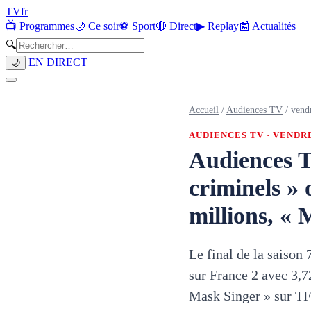
TV
fr
📺 Programmes
🌙 Ce soir
⚽ Sport
🔴 Direct
▶ Replay
📰 Actualités
🔍
EN DIRECT
🌙
Accueil
/
Audiences TV
/
vend
AUDIENCES TV ·
VENDRE
Audiences T
criminels » 
millions, «
Le final de la saison
sur France 2 avec 3,7
Mask Singer » sur TF