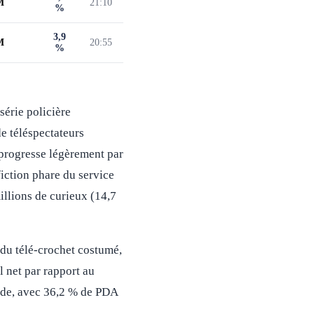
M
21:10
%
3,9
M
20:55
%
série policière
e téléspectateurs
 progresse légèrement par
fiction phare du service
millions de curieux (14,7
du télé-crochet costumé,
 net par rapport au
ide, avec 36,2 % de PDA