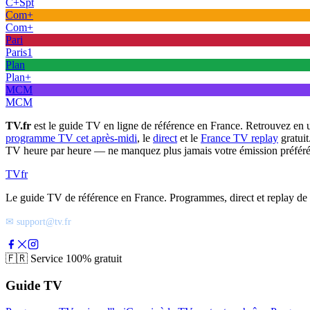
C+Spt
Com+
Com+
Pari
Paris1
Plan
Plan+
MCM
MCM
TV.fr
est le guide TV en ligne de référence en France. Retrouvez en 
programme TV cet après-midi
, le
direct
et le
France TV replay
gratuit
TV heure par heure — ne manquez plus jamais votre émission préféré
TV
fr
Le guide TV de référence en France. Programmes, direct et replay de t
✉ support@tv.fr
🇫🇷
Service 100% gratuit
Guide TV