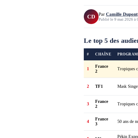
Par
Camille Dupont
CD
Publié le
9 mai 2026
à
Le top 5 des audie
#
CHAÎNE
PROGRA
France
1
Tropiques c
2
2
TF1
Mask Singe
France
3
Tropiques c
2
France
4
50 ans de nu
3
Pékin Expr