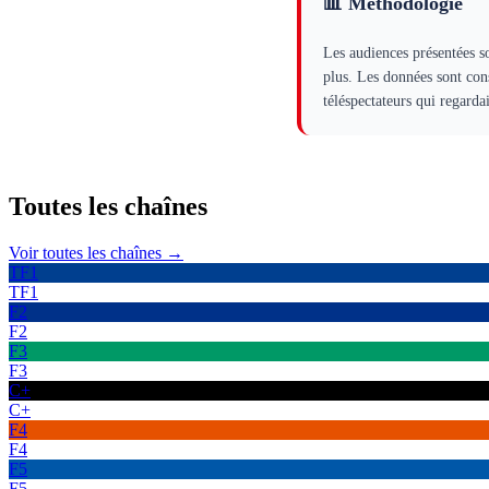
📊 Méthodologie
Les audiences présentées s
plus. Les données sont con
téléspectateurs qui regard
Toutes les
chaînes
Voir toutes les chaînes →
TF1
TF1
F2
F2
F3
F3
C+
C+
F4
F4
F5
F5