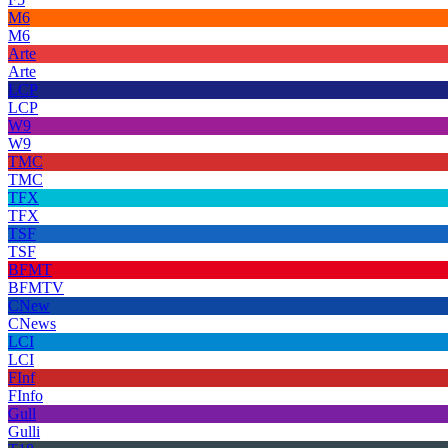
M6
M6
Arte
Arte
LCP
LCP
W9
W9
TMC
TMC
TFX
TFX
TSF
TSF
BFMT
BFMTV
CNew
CNews
LCI
LCI
FInf
FInfo
Gull
Gulli