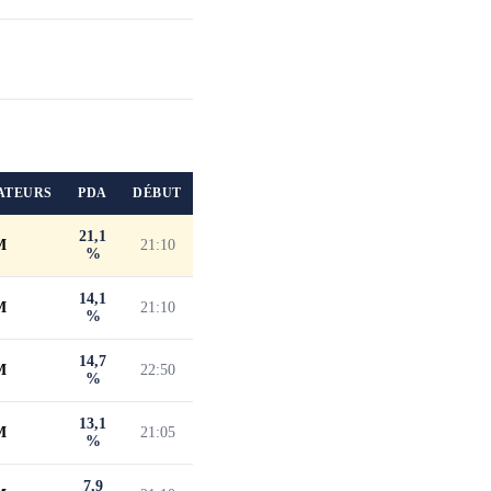
ATEURS
PDA
DÉBUT
21,1
M
21:10
%
14,1
M
21:10
%
14,7
M
22:50
%
13,1
M
21:05
%
7,9