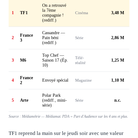
On a retrouvé
la 7ème
1
TF1
Cinéma
3,48 M
compagnie !
(rediff.)
Cassandre —
France
2
Pain béni
Série
2,86 M
3
(rediff.)
Top Chef —
Télé-
3
M6
Saison 17 (Ép.
1,25 M
réalité
10)
France
4
Envoyé spécial
Magazine
1,10 M
2
Polar Park
5
Arte
(rediff., mini-
Série
n.c.
série)
Source : Médiamétrie — Médiamat. PDA = Part d'Audience sur les 4 ans et plus.
TF1 reprend la main sur le jeudi soir avec une valeur