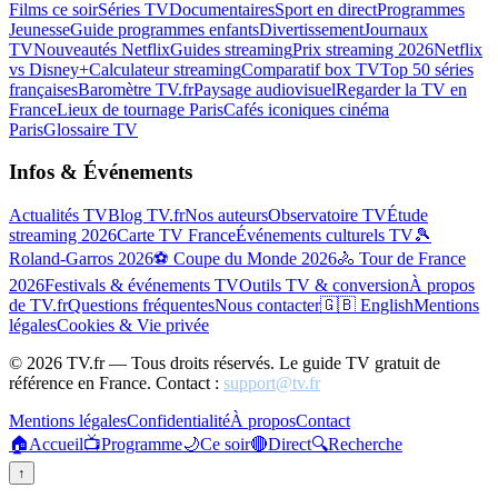
Films ce soir
Séries TV
Documentaires
Sport en direct
Programmes
Jeunesse
Guide programmes enfants
Divertissement
Journaux
TV
Nouveautés Netflix
Guides streaming
Prix streaming 2026
Netflix
vs Disney+
Calculateur streaming
Comparatif box TV
Top 50 séries
françaises
Baromètre TV.fr
Paysage audiovisuel
Regarder la TV en
France
Lieux de tournage Paris
Cafés iconiques cinéma
Paris
Glossaire TV
Infos & Événements
Actualités TV
Blog TV.fr
Nos auteurs
Observatoire TV
Étude
streaming 2026
Carte TV France
Événements culturels TV
🎾
Roland-Garros 2026
⚽ Coupe du Monde 2026
🚴 Tour de France
2026
Festivals & événements TV
Outils TV & conversion
À propos
de TV.fr
Questions fréquentes
Nous contacter
🇬🇧 English
Mentions
légales
Cookies & Vie privée
©
2026
TV.fr — Tous droits réservés. Le guide TV gratuit de
référence en France. Contact :
support@tv.fr
Mentions légales
Confidentialité
À propos
Contact
🏠
Accueil
📺
Programme
🌙
Ce soir
🔴
Direct
🔍
Recherche
↑