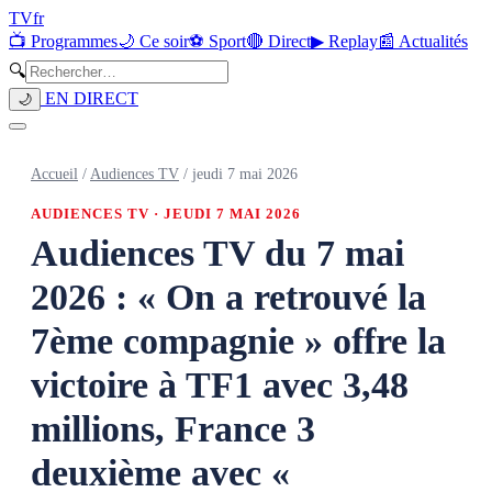
TV
fr
📺 Programmes
🌙 Ce soir
⚽ Sport
🔴 Direct
▶ Replay
📰 Actualités
🔍
EN DIRECT
🌙
Accueil
/
Audiences TV
/
jeudi 7 mai 2026
AUDIENCES TV ·
JEUDI 7 MAI 2026
Audiences TV du 7 mai
2026 : « On a retrouvé la
7ème compagnie » offre la
victoire à TF1 avec 3,48
millions, France 3
deuxième avec «