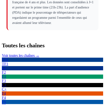
française de 4 ans et plus. Les données sont consolidées à J+1
et portent sur le prime time (21h-23h). La part d'audience
(PDA) indique le pourcentage de téléspectateurs qui
regardaient un programme parmi l'ensemble de ceux qui
avaient allumé leur téléviseur.
Toutes les
chaînes
Voir toutes les chaînes →
TF1
TF1
F2
F2
F3
F3
C+
C+
F4
F4
F5