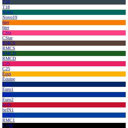
T18
T18
Novo
Novo19
6ter
6ter
CSta
CStar
RMCS
RMCS
RMCD
RMCD
C25
C25
Équi
Équipe
Euro
Euro1
Euro
Euro2
beIN
beIN1
RMC1
RMC1
C+Sp