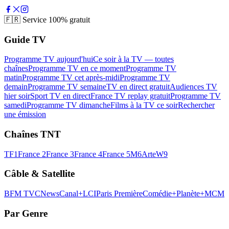
🇫🇷
Service 100% gratuit
Guide TV
Programme TV aujourd'hui
Ce soir à la TV — toutes
chaînes
Programme TV en ce moment
Programme TV
matin
Programme TV cet après-midi
Programme TV
demain
Programme TV semaine
TV en direct gratuit
Audiences TV
hier soir
Sport TV en direct
France TV replay gratuit
Programme TV
samedi
Programme TV dimanche
Films à la TV ce soir
Rechercher
une émission
Chaînes TNT
TF1
France 2
France 3
France 4
France 5
M6
Arte
W9
Câble & Satellite
BFM TV
CNews
Canal+
LCI
Paris Première
Comédie+
Planète+
MCM
Par Genre