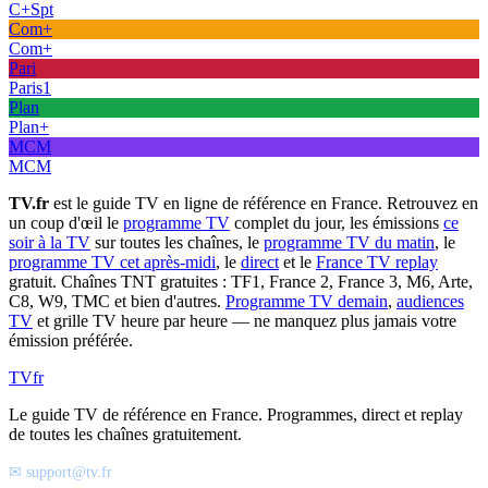
C+Spt
Com+
Com+
Pari
Paris1
Plan
Plan+
MCM
MCM
TV.fr
est le guide TV en ligne de référence en France. Retrouvez en
un coup d'œil le
programme TV
complet du jour, les émissions
ce
soir à la TV
sur toutes les chaînes, le
programme TV du matin
, le
programme TV cet après-midi
, le
direct
et le
France TV replay
gratuit. Chaînes TNT gratuites : TF1, France 2, France 3, M6, Arte,
C8, W9, TMC et bien d'autres.
Programme TV demain
,
audiences
TV
et grille TV heure par heure — ne manquez plus jamais votre
émission préférée.
TV
fr
Le guide TV de référence en France. Programmes, direct et replay
de toutes les chaînes gratuitement.
✉ support@tv.fr