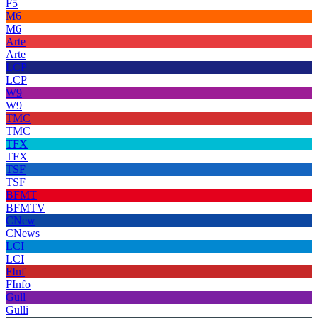
F5
M6
M6
Arte
Arte
LCP
LCP
W9
W9
TMC
TMC
TFX
TFX
TSF
TSF
BFMT
BFMTV
CNew
CNews
LCI
LCI
FInf
FInfo
Gull
Gulli