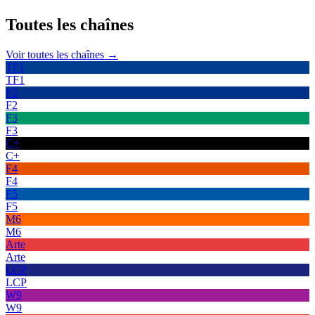
Toutes les
chaînes
Voir toutes les chaînes →
TF1
TF1
F2
F2
F3
F3
C+
C+
F4
F4
F5
F5
M6
M6
Arte
Arte
LCP
LCP
W9
W9