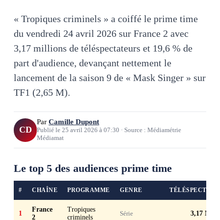
« Tropiques criminels » a coiffé le prime time
du vendredi 24 avril 2026 sur France 2 avec
3,17 millions de téléspectateurs et 19,6 % de
part d'audience, devançant nettement le
lancement de la saison 9 de « Mask Singer » sur
TF1 (2,65 M).
Par
Camille Dupont
CD
Publié le
25 avril 2026
à
07:30
·
Source : Médiamétrie
Médiamat
Le top 5 des audiences prime time
#
CHAÎNE
PROGRAMME
GENRE
TÉLÉSPECTATE
France
Tropiques
1
Série
3,17 M
2
criminels