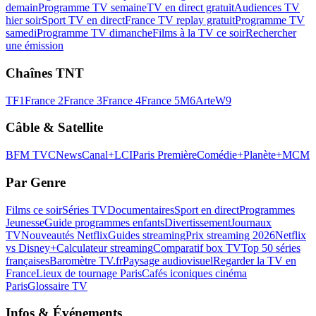
demain
Programme TV semaine
TV en direct gratuit
Audiences TV
hier soir
Sport TV en direct
France TV replay gratuit
Programme TV
samedi
Programme TV dimanche
Films à la TV ce soir
Rechercher
une émission
Chaînes TNT
TF1
France 2
France 3
France 4
France 5
M6
Arte
W9
Câble & Satellite
BFM TV
CNews
Canal+
LCI
Paris Première
Comédie+
Planète+
MCM
Par Genre
Films ce soir
Séries TV
Documentaires
Sport en direct
Programmes
Jeunesse
Guide programmes enfants
Divertissement
Journaux
TV
Nouveautés Netflix
Guides streaming
Prix streaming 2026
Netflix
vs Disney+
Calculateur streaming
Comparatif box TV
Top 50 séries
françaises
Baromètre TV.fr
Paysage audiovisuel
Regarder la TV en
France
Lieux de tournage Paris
Cafés iconiques cinéma
Paris
Glossaire TV
Infos & Événements