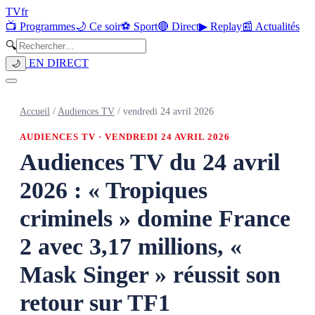
TV
fr
📺 Programmes
🌙 Ce soir
⚽ Sport
🔴 Direct
▶ Replay
📰 Actualités
🔍
EN DIRECT
🌙
Accueil
/
Audiences TV
/
vendredi 24 avril 2026
AUDIENCES TV ·
VENDREDI 24 AVRIL 2026
Audiences TV du 24 avril
2026 : « Tropiques
criminels » domine France
2 avec 3,17 millions, «
Mask Singer » réussit son
retour sur TF1