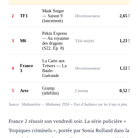
Mask Singer
2
TF1
— Saison 9
Divertissement
2,65 M
(lancement)
Pékin Express
— Au royaume
3
M6
Télé-réalité
1,23 M
des dragons
(S22, Ép. 8)
La Carte aux
France
Trésors — La
4
Divertissement
1,12 M
3
Baule-
Guérande
Grump
5
Arte
Cinéma
0,52 M
(téléfilm)
Source : Médiamétrie — Médiamat. PDA = Part d'Audience sur les 4 ans et plus.
France 2 réussit son vendredi soir. La série policière «
Tropiques criminels », portée par Sonia Rolland dans la