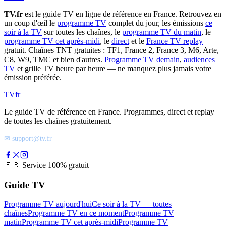
TV.fr
est le guide TV en ligne de référence en France. Retrouvez en
un coup d'œil le
programme TV
complet du jour, les émissions
ce
soir à la TV
sur toutes les chaînes, le
programme TV du matin
, le
programme TV cet après-midi
, le
direct
et le
France TV replay
gratuit. Chaînes TNT gratuites : TF1, France 2, France 3, M6, Arte,
C8, W9, TMC et bien d'autres.
Programme TV demain
,
audiences
TV
et grille TV heure par heure — ne manquez plus jamais votre
émission préférée.
TV
fr
Le guide TV de référence en France. Programmes, direct et replay
de toutes les chaînes gratuitement.
✉ support@tv.fr
🇫🇷
Service 100% gratuit
Guide TV
Programme TV aujourd'hui
Ce soir à la TV — toutes
chaînes
Programme TV en ce moment
Programme TV
matin
Programme TV cet après-midi
Programme TV