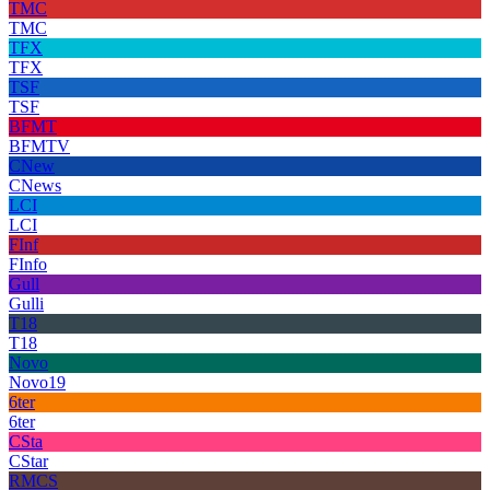
TMC
TMC
TFX
TFX
TSF
TSF
BFMT
BFMTV
CNew
CNews
LCI
LCI
FInf
FInfo
Gull
Gulli
T18
T18
Novo
Novo19
6ter
6ter
CSta
CStar
RMCS