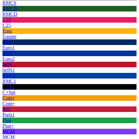
RMCS
RMCD
RMCD
C25
C25
Équi
Équipe
Euro
Euro1
Euro
Euro2
beIN
beIN1
RMC1
RMC1
C+Sp
C+Spt
Com+
Com+
Pari
Paris1
Plan
Plan+
MCM
MCM