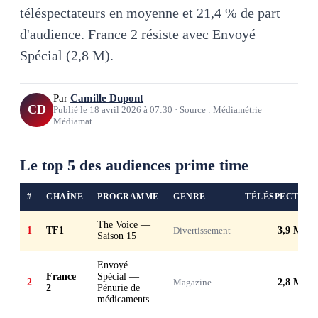
téléspectateurs en moyenne et 21,4 % de part
d'audience. France 2 résiste avec Envoyé
Spécial (2,8 M).
Par
Camille Dupont
CD
Publié le
18 avril 2026
à
07:30
·
Source : Médiamétrie
Médiamat
Le top 5 des audiences prime time
#
CHAÎNE
PROGRAMME
GENRE
TÉLÉSPECTATE
The Voice —
1
TF1
Divertissement
3,9 M
Saison 15
Envoyé
France
Spécial —
2
Magazine
2,8 M
2
Pénurie de
médicaments