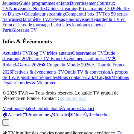
Jeunesse
Guide programmes enfants
Divertissement
Journaux
TV
Nouveautés Netflix
Guides streaming
Prix streaming 2026
Netflix
vs Disney+
Calculateur streaming
Comparatif box TV
Top 50 séries
françaises
Baromètre TV.fr
Paysage audiovisuel
Regarder la TV en
France
Lieux de tournage Paris
Cafés iconiques cinéma
Paris
Glossaire TV
Infos & Événements
Actualités TV
Blog TV.fr
Nos auteurs
Observatoire TV
Étude
streaming 2026
Carte TV France
Événements culturels TV
🎾
Roland-Garros 2026
⚽ Coupe du Monde 2026
🚴 Tour de France
2026
Festivals & événements TV
Outils TV & conversion
À propos
de TV.fr
Questions fréquentes
Nous contacter
🇬🇧 English
Mentions
légales
Cookies & Vie privée
©
2026
TV.fr — Tous droits réservés. Le guide TV gratuit de
référence en France. Contact :
support@tv.fr
Mentions légales
Confidentialité
À propos
Contact
🏠
Accueil
📺
Programme
🌙
Ce soir
🔴
Direct
🔍
Recherche
↑
🍪 TV.fr utilise des cookies pour améliorer votre expérience.
En