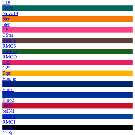
T18
Novo
Novo19
6ter
6ter
CSta
CStar
RMCS
RMCS
RMCD
RMCD
C25
C25
Équi
Équipe
Euro
Euro1
Euro
Euro2
beIN
beIN1
RMC1
RMC1
C+Sp
C+Spt