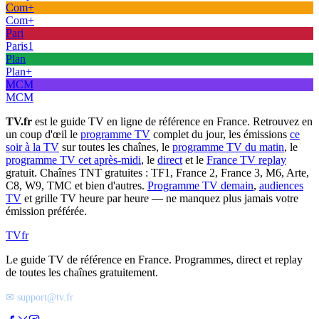
Com+
Com+
Pari
Paris1
Plan
Plan+
MCM
MCM
TV.fr
est le guide TV en ligne de référence en France. Retrouvez en
un coup d'œil le
programme TV
complet du jour, les émissions
ce
soir à la TV
sur toutes les chaînes, le
programme TV du matin
, le
programme TV cet après-midi
, le
direct
et le
France TV replay
gratuit. Chaînes TNT gratuites : TF1, France 2, France 3, M6, Arte,
C8, W9, TMC et bien d'autres.
Programme TV demain
,
audiences
TV
et grille TV heure par heure — ne manquez plus jamais votre
émission préférée.
TV
fr
Le guide TV de référence en France. Programmes, direct et replay
de toutes les chaînes gratuitement.
✉ support@tv.fr