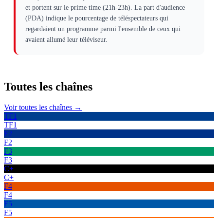
et portent sur le prime time (21h-23h). La part d'audience
(PDA) indique le pourcentage de téléspectateurs qui
regardaient un programme parmi l'ensemble de ceux qui
avaient allumé leur téléviseur.
Toutes les
chaînes
Voir toutes les chaînes →
TF1
TF1
F2
F2
F3
F3
C+
C+
F4
F4
F5
F5