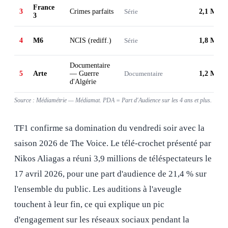
France
3
Crimes parfaits
Série
2,1 M
3
4
M6
NCIS (rediff.)
Série
1,8 M
Documentaire
5
Arte
— Guerre
Documentaire
1,2 M
d'Algérie
Source : Médiamétrie — Médiamat. PDA = Part d'Audience sur les 4 ans et plus.
TF1 confirme sa domination du vendredi soir avec la
saison 2026 de The Voice. Le télé-crochet présenté par
Nikos Aliagas a réuni 3,9 millions de téléspectateurs le
17 avril 2026, pour une part d'audience de 21,4 % sur
l'ensemble du public. Les auditions à l'aveugle
touchent à leur fin, ce qui explique un pic
d'engagement sur les réseaux sociaux pendant la