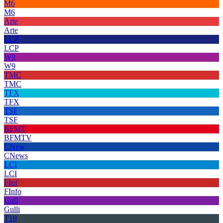
M6
M6
Arte
Arte
LCP
LCP
W9
W9
TMC
TMC
TFX
TFX
TSF
TSF
BFMT
BFMTV
CNew
CNews
LCI
LCI
FInf
FInfo
Gull
Gulli
T18