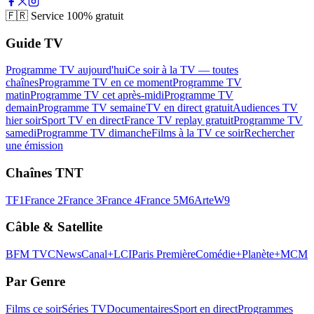
🇫🇷
Service 100% gratuit
Guide TV
Programme TV aujourd'hui
Ce soir à la TV — toutes
chaînes
Programme TV en ce moment
Programme TV
matin
Programme TV cet après-midi
Programme TV
demain
Programme TV semaine
TV en direct gratuit
Audiences TV
hier soir
Sport TV en direct
France TV replay gratuit
Programme TV
samedi
Programme TV dimanche
Films à la TV ce soir
Rechercher
une émission
Chaînes TNT
TF1
France 2
France 3
France 4
France 5
M6
Arte
W9
Câble & Satellite
BFM TV
CNews
Canal+
LCI
Paris Première
Comédie+
Planète+
MCM
Par Genre
Films ce soir
Séries TV
Documentaires
Sport en direct
Programmes