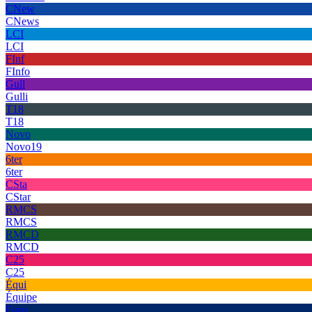
CNew
CNews
LCI
LCI
FInf
FInfo
Gull
Gulli
T18
T18
Novo
Novo19
6ter
6ter
CSta
CStar
RMCS
RMCS
RMCD
RMCD
C25
C25
Équi
Équipe
Euro