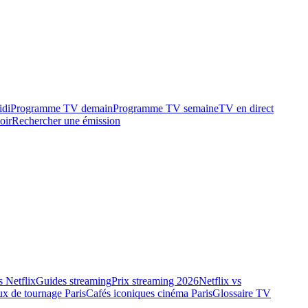
idi
Programme TV demain
Programme TV semaine
TV en direct
oir
Rechercher une émission
 Netflix
Guides streaming
Prix streaming 2026
Netflix vs
ux de tournage Paris
Cafés iconiques cinéma Paris
Glossaire TV