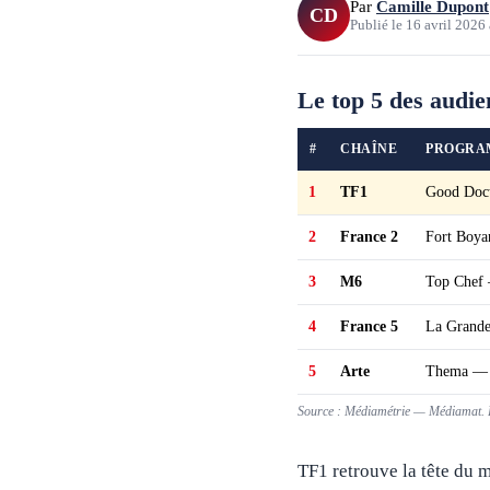
Par
Camille Dupont
CD
Publié le
16 avril 2026
Le top 5 des audie
#
CHAÎNE
PROGRA
1
TF1
Good Doct
2
France 2
Fort Boya
3
M6
Top Chef 
4
France 5
La Grande
5
Arte
Thema — N
Source : Médiamétrie — Médiamat. P
TF1 retrouve la tête du 