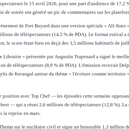
éspectateurs le 15 avril 2026, pour une part d'audience de 17,2 
tie de soirée ont généré un pic de commentaires sur les platefor
événement de Fort Boyard dans une version spéciale « All-Stars »
llions de téléspectateurs (14,5 % de PDA). Le format estival a
n, le score étant bien en deçà des 3,5 millions habituels de juill
e Librairie » présentée par Augustin Trapenard a signé le meille
on de téléspectateurs (8,9 % de PDA). L'émission recevait Del
is de Kerangal autour du thème « l'écriture comme territoire »,
e position avec Top Chef — les épisodes cette semaine opposan
best — qui a réuni 2,6 millions de téléspectateurs (12,8 %). La
s la reprise en mars.
hema sur le nucléaire civil et signe un honorable 1,3 million de