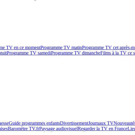
me TV en ce moment
Programme TV matin
Programme TV cet après-m
tuit
Programme TV samedi
Programme TV dimanche
Films à la TV ce s
esse
Guide programmes enfants
Divertissement
Journaux TV
Nouveautés
aises
Baromètre TV.fr
Paysage audiovisuel
Regarder la TV en France
Lie