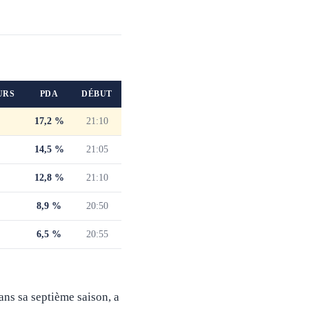
URS
PDA
DÉBUT
17,2 %
21:10
14,5 %
21:05
12,8 %
21:10
8,9 %
20:50
6,5 %
20:55
ans sa septième saison, a