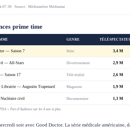
à
07:30
·
Source : Médiamétrie Médiamat
nces prime time
MME
GENRE
TÉLÉSPECTATE
or — Saison 7
Série
3,4 M
rd — All-Stars
Divertissement
2,9 M
— Saison 17
Télé-réalité
2,6 M
 Librairie — Augustin Trapenard
Magazine
1,9 M
ucléaire civil
Documentaire
1,3 M
DA = Part d'Audience sur les 4 ans et plus.
mercredi soir avec Good Doctor. La série médicale américaine, d