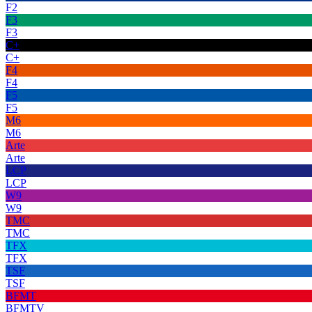
F2
F3
F3
C+
C+
F4
F4
F5
F5
M6
M6
Arte
Arte
LCP
LCP
W9
W9
TMC
TMC
TFX
TFX
TSF
TSF
BFMT
BFMTV