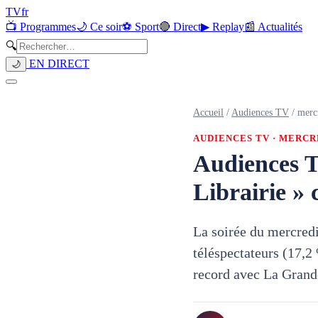
TV
fr
📺 Programmes
🌙 Ce soir
⚽ Sport
🔴 Direct
▶ Replay
📰 Actualités
🔍
EN DIRECT
🌙
Accueil
/
Audiences TV
/
merc
AUDIENCES TV ·
MERCRE
Audiences T
Librairie » 
La soirée du mercredi
téléspectateurs (17,2
record avec La Grande