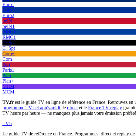
Euro1
Euro
Euro2
beIN
beIN1
RMC1
RMC1
C+Sp
C+Spt
Com+
Com+
Pari
Paris1
Plan
Plan+
MCM
MCM
TV.fr
est le guide TV en ligne de référence en France. Retrouvez en 
programme TV cet après-midi
, le
direct
et le
France TV replay
gratuit
TV heure par heure — ne manquez plus jamais votre émission préféré
TV
fr
Le guide TV de référence en France. Programmes, direct et replay de t