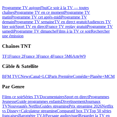
Programme TV aujourd'hui
Ce soir à la TV — toutes
chaînes
Programme TV en ce moment
Programme TV
matin
Programme TV cet après-midi
Programme TV
demain
Programme TV semaine
TV en direct gratuit
Audiences TV
hier soir
Sport TV en direct
France TV replay gratuit
Programme TV
samedi
Programme TV dimanche
Films à la TV ce soir
Rechercher
une émission
Chaînes TNT
TF1
France 2
France 3
France 4
France 5
M6
Arte
W9
Câble & Satellite
BFM TV
CNews
Canal+
LCI
Paris Première
Comédie+
Planète+
MCM
Par Genre
Films ce soir
Séries TV
Documentaires
Sport en direct
Programmes
Jeunesse
Guide programmes enfants
Divertissement
Journaux
TV
Nouveautés Netflix
Guides streaming
Prix streaming 2026
Netflix
vs Disney+
Calculateur streaming
Comparatif box TV
Top 50 séries
françaises
Baromètre TV.fr
Paysage audiovisuel
Regarder la TV en