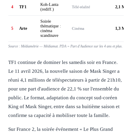
Koh-Lanta
4
TF1
Télé-réalité
2,1 M
(rediff.)
Soirée
thématique :
5
Arte
Cinéma
1,3 M
cinéma
scandinave
Source : Médiamétrie — Médiamat. PDA = Part d'Audience sur les 4 ans et plus.
TF1 continue de dominer les samedis soir en France.
Le 11 avril 2026, la nouvelle saison de Mask Singer a
réuni 4,1 millions de téléspectateurs à partir de 21h10,
pour une part d'audience de 22,1 % sur l'ensemble du
public. Le format, adaptation du concept sud-coréen
King of Mask Singer, entre dans sa huitième saison et
confirme sa capacité à mobiliser toute la famille.
Sur France 2, la soirée événement « Le Plus Grand