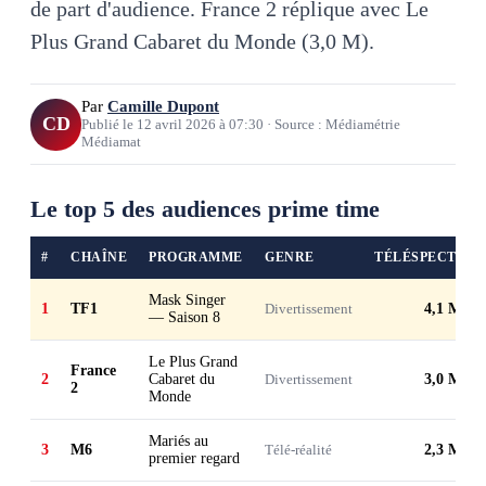
de part d'audience. France 2 réplique avec Le
Plus Grand Cabaret du Monde (3,0 M).
Par
Camille Dupont
CD
Publié le
12 avril 2026
à
07:30
·
Source : Médiamétrie
Médiamat
Le top 5 des audiences prime time
#
CHAÎNE
PROGRAMME
GENRE
TÉLÉSPECTATE
Mask Singer
1
TF1
Divertissement
4,1 M
— Saison 8
Le Plus Grand
France
2
Cabaret du
Divertissement
3,0 M
2
Monde
Mariés au
3
M6
Télé-réalité
2,3 M
premier regard