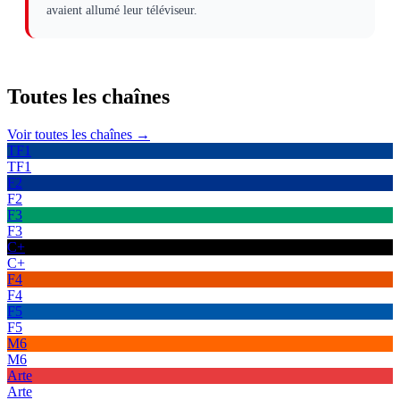
avaient allumé leur téléviseur.
Toutes les
chaînes
Voir toutes les chaînes →
TF1
TF1
F2
F2
F3
F3
C+
C+
F4
F4
F5
F5
M6
M6
Arte
Arte