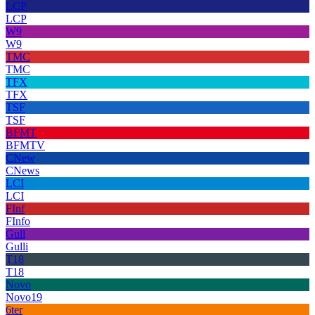
LCP
LCP
W9
W9
TMC
TMC
TFX
TFX
TSF
TSF
BFMT
BFMTV
CNew
CNews
LCI
LCI
FInf
FInfo
Gull
Gulli
T18
T18
Novo
Novo19
6ter