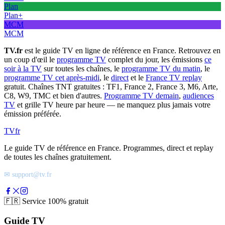
Plan
Plan+
MCM
MCM
TV.fr
est le guide TV en ligne de référence en France. Retrouvez en
un coup d'œil le
programme TV
complet du jour, les émissions
ce
soir à la TV
sur toutes les chaînes, le
programme TV du matin
, le
programme TV cet après-midi
, le
direct
et le
France TV replay
gratuit. Chaînes TNT gratuites : TF1, France 2, France 3, M6, Arte,
C8, W9, TMC et bien d'autres.
Programme TV demain
,
audiences
TV
et grille TV heure par heure — ne manquez plus jamais votre
émission préférée.
TV
fr
Le guide TV de référence en France. Programmes, direct et replay
de toutes les chaînes gratuitement.
✉ support@tv.fr
🇫🇷
Service 100% gratuit
Guide TV