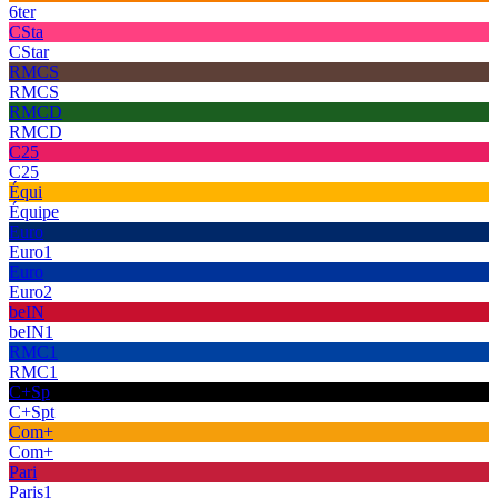
6ter
CSta
CStar
RMCS
RMCS
RMCD
RMCD
C25
C25
Équi
Équipe
Euro
Euro1
Euro
Euro2
beIN
beIN1
RMC1
RMC1
C+Sp
C+Spt
Com+
Com+
Pari
Paris1