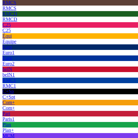
RMCS
RMCS
RMCD
RMCD
C25
C25
Équi
Équipe
Euro
Euro1
Euro
Euro2
beIN
beIN1
RMC1
RMC1
C+Sp
C+Spt
Com+
Com+
Pari
Paris1
Plan
Plan+
MCM