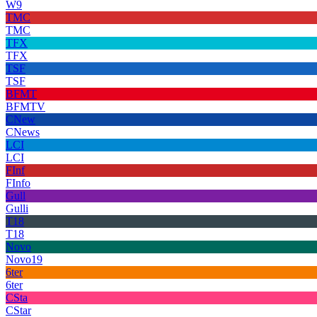
W9
TMC
TMC
TFX
TFX
TSF
TSF
BFMT
BFMTV
CNew
CNews
LCI
LCI
FInf
FInfo
Gull
Gulli
T18
T18
Novo
Novo19
6ter
6ter
CSta
CStar