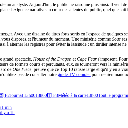
te un analyste. Aujourd'hui, le public ne raisonne plus ainsi. Il veut de
place l'exigence narrative au cœur des attentes du public, quel que soit
merger. Avec une dizaine de titres forts sortis en l'espace de quelques
dont vous disposez et l'humeur du moment. Une minisérie comme
Sous ses
à alterner les registres pour éviter la lassitude : un thriller intense n
le grand spectacle,
House of the Dragon
et
Cape Fear
s'imposent. Pour
eurs de formats courts et percutants, eux, se tourneront vers la minisér
 arc de
One Piece
, preuve que ce Top 10 ratisse large et qu'il y en a v
t n'oubliez pas de consulter notre
guide TV complet
pour ne rien manquer
2️⃣
F2
Journal 13h00
13h00
3️⃣
F3
Météo à la carte
13h00
Tout le progra
 31 min
il y a 1h