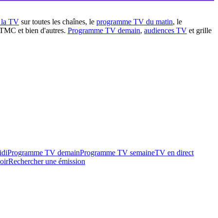
à la TV
sur toutes les chaînes, le
programme TV du matin
, le
 TMC et bien d'autres.
Programme TV demain
,
audiences TV
et grille
idi
Programme TV demain
Programme TV semaine
TV en direct
oir
Rechercher une émission