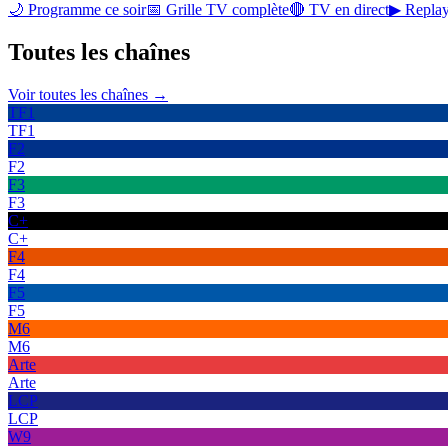
🌙 Programme ce soir
📅 Grille TV complète
🔴 TV en direct
▶ Replay
Toutes les
chaînes
Voir toutes les chaînes →
TF1
TF1
F2
F2
F3
F3
C+
C+
F4
F4
F5
F5
M6
M6
Arte
Arte
LCP
LCP
W9