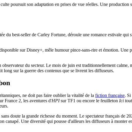
ulte poursuit son adaptation en prises de vue réelles. Une production 
 du best-seller de Carley Fortune, déroule une romance estivale qui s'é
sponible sur Disney+, mêle humour pince-sans-rire et émotion. Une pép
 observateur du secteur. Le mois de juin est traditionnellement calme, m
t long sur la guerre des contenus que se livrent les diffuseurs.
 bon
anniques, ne doit pas faire oublier la vitalité de la
fiction française
. Si
ur France 2, les aventures d'
HPI
sur TF1 ou encore le feuilleton
Ici to
eurs.
st sans doute la grande richesse du moment. Le spectateur français de 2026
on canapé. Une diversité qui pousse d'ailleurs les diffuseurs à monter 