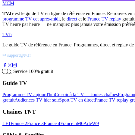
MCM
TV.fr
est le guide TV en ligne de référence en France. Retrouvez en 
programme TV cet après-midi
, le
direct
et le
France TV replay
gratuit
TV heure par heure — ne manquez plus jamais votre émission préféré
TV
fr
Le guide TV de référence en France. Programmes, direct et replay de t
✉ support@tv.fr
🇫🇷
Service 100% gratuit
Guide TV
Programme TV aujourd'hui
Ce soir à la TV — toutes chaînes
Program
gratuit
Audiences TV hier soir
Sport TV en direct
France TV replay gra
Chaînes TNT
TF1
France 2
France 3
France 4
France 5
M6
Arte
W9