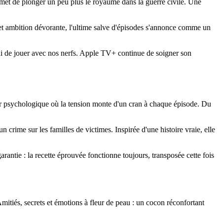
met de plonger un peu plus le royaume dans la guerre civile. Une
x et ambition dévorante, l'ultime salve d'épisodes s'annonce comme un
ini de jouer avec nos nerfs. Apple TV+ continue de soigner son
r psychologique où la tension monte d'un cran à chaque épisode. Du
 crime sur les familles de victimes. Inspirée d'une histoire vraie, elle
antie : la recette éprouvée fonctionne toujours, transposée cette fois
tiés, secrets et émotions à fleur de peau : un cocon réconfortant