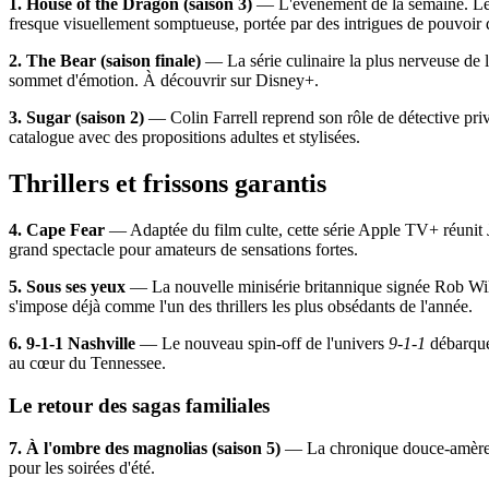
1. House of the Dragon (saison 3)
— L'événement de la semaine. Le
fresque visuellement somptueuse, portée par des intrigues de pouvoir d'
2. The Bear (saison finale)
— La série culinaire la plus nerveuse de l
sommet d'émotion. À découvrir sur Disney+.
3. Sugar (saison 2)
— Colin Farrell reprend son rôle de détective priv
catalogue avec des propositions adultes et stylisées.
Thrillers et frissons garantis
4. Cape Fear
— Adaptée du film culte, cette série Apple TV+ réunit
grand spectacle pour amateurs de sensations fortes.
5. Sous ses yeux
— La nouvelle minisérie britannique signée Rob Wil
s'impose déjà comme l'un des thrillers les plus obsédants de l'année.
6. 9-1-1 Nashville
— Le nouveau spin-off de l'univers
9-1-1
débarque 
au cœur du Tennessee.
Le retour des sagas familiales
7. À l'ombre des magnolias (saison 5)
— La chronique douce-amère du
pour les soirées d'été.