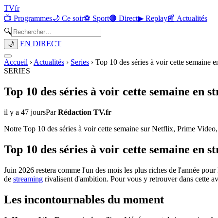
TV
fr
📺 Programmes
🌙 Ce soir
⚽ Sport
🔴 Direct
▶ Replay
📰 Actualités
🔍
EN DIRECT
🌙
Accueil
›
Actualités
›
Series
›
Top 10 des séries à voir cette semaine e
SERIES
Top 10 des séries à voir cette semaine en s
il y a 47 jours
Par
Rédaction TV.fr
Notre Top 10 des séries à voir cette semaine sur Netflix, Prime Video,
Top 10 des séries à voir cette semaine en s
Juin 2026 restera comme l'un des mois les plus riches de l'année pour
de
streaming
rivalisent d'ambition. Pour vous y retrouver dans cette av
Les incontournables du moment