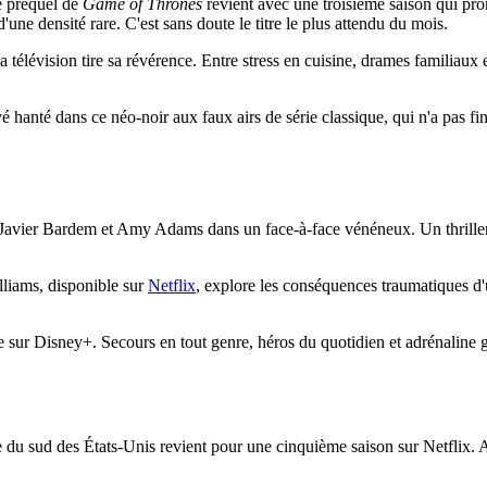
 préquel de
Game of Thrones
revient avec une troisième saison qui pro
une densité rare. C'est sans doute le titre le plus attendu du mois.
a télévision tire sa révérence. Entre stress en cuisine, drames familiau
é hanté dans ce néo-noir aux faux airs de série classique, qui n'a pas f
 Javier Bardem et Amy Adams dans un face-à-face vénéneux. Un thrille
liams, disponible sur
Netflix
, explore les conséquences traumatiques d'un
sur Disney+. Secours en tout genre, héros du quotidien et adrénaline gar
 sud des États-Unis revient pour une cinquième saison sur Netflix. Ami