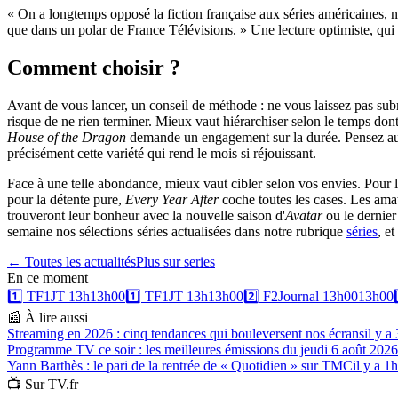
« On a longtemps opposé la fiction française aux séries américaines, no
que dans un polar de France Télévisions. » Une lecture optimiste, qui 
Comment choisir ?
Avant de vous lancer, un conseil de méthode : ne vous laissez pas sub
risque de ne rien terminer. Mieux vaut hiérarchiser selon le temps 
House of the Dragon
demande un engagement sur la durée. Pensez aussi 
précisément cette variété qui rend le mois si réjouissant.
Face à une telle abondance, mieux vaut cibler selon vos envies. Pour 
pour la détente pure,
Every Year After
coche toutes les cases. Les amat
trouveront leur bonheur avec la nouvelle saison d'
Avatar
ou le dernier
semaine nos sélections séries actualisées dans notre rubrique
séries
, e
← Toutes les actualités
Plus sur
series
En ce moment
1️⃣
TF1
JT 13h
13h00
1️⃣
TF1
JT 13h
13h00
2️⃣
F2
Journal 13h00
13h00
📰 À lire aussi
Streaming en 2026 : cinq tendances qui bouleversent nos écrans
il y a
Programme TV ce soir : les meilleures émissions du jeudi 6 août 2026
Yann Barthès : le pari de la rentrée de « Quotidien » sur TMC
il y a 1h
📺 Sur TV.fr