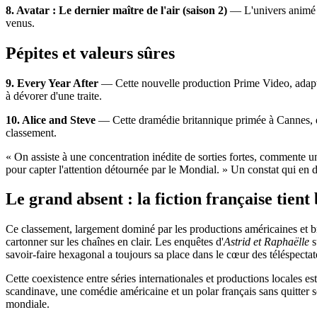
8. Avatar : Le dernier maître de l'air (saison 2)
— L'univers animé c
venus.
Pépites et valeurs sûres
9. Every Year After
— Cette nouvelle production Prime Video, adaptée
à dévorer d'une traite.
10. Alice and Steve
— Cette dramédie britannique primée à Cannes, di
classement.
« On assiste à une concentration inédite de sorties fortes, commente un
pour capter l'attention détournée par le Mondial. » Un constat qui en di
Le grand absent : la fiction française tient
Ce classement, largement dominé par les productions américaines et brit
cartonner sur les chaînes en clair. Les enquêtes d'
Astrid et Raphaëlle
s
savoir-faire hexagonal a toujours sa place dans le cœur des téléspectat
Cette coexistence entre séries internationales et productions locales e
scandinave, une comédie américaine et un polar français sans quitter s
mondiale.