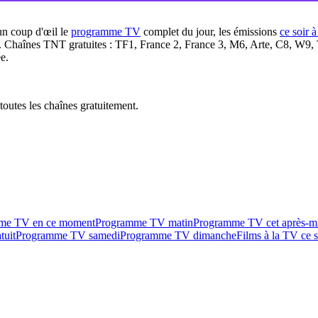
un coup d'œil le
programme TV
complet du jour, les émissions
ce soir 
. Chaînes TNT gratuites : TF1, France 2, France 3, M6, Arte, C8, W9,
e.
outes les chaînes gratuitement.
me TV en ce moment
Programme TV matin
Programme TV cet après-m
tuit
Programme TV samedi
Programme TV dimanche
Films à la TV ce s