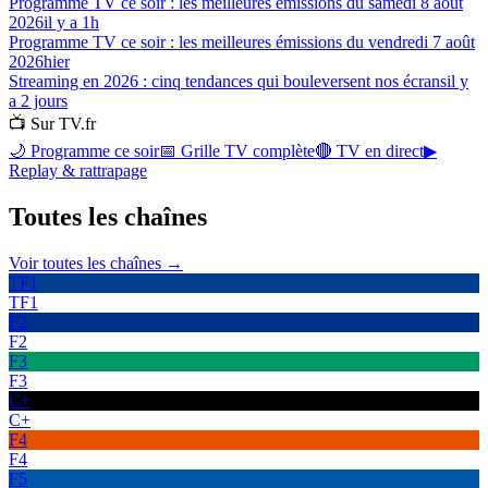
Programme TV ce soir : les meilleures émissions du samedi 8 août
2026
il y a 1h
Programme TV ce soir : les meilleures émissions du vendredi 7 août
2026
hier
Streaming en 2026 : cinq tendances qui bouleversent nos écrans
il y
a 2 jours
📺 Sur TV.fr
🌙 Programme ce soir
📅 Grille TV complète
🔴 TV en direct
▶
Replay & rattrapage
Toutes les
chaînes
Voir toutes les chaînes →
TF1
TF1
F2
F2
F3
F3
C+
C+
F4
F4
F5