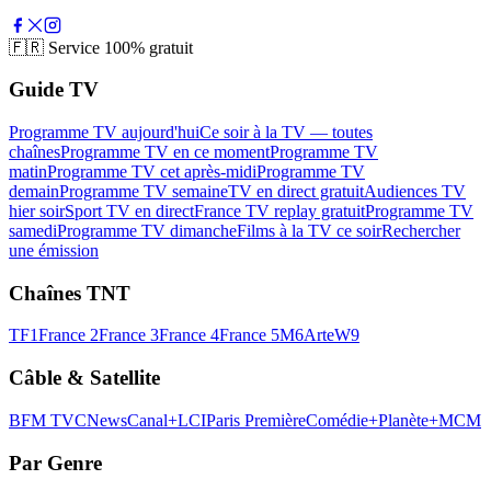
🇫🇷
Service 100% gratuit
Guide TV
Programme TV aujourd'hui
Ce soir à la TV — toutes
chaînes
Programme TV en ce moment
Programme TV
matin
Programme TV cet après-midi
Programme TV
demain
Programme TV semaine
TV en direct gratuit
Audiences TV
hier soir
Sport TV en direct
France TV replay gratuit
Programme TV
samedi
Programme TV dimanche
Films à la TV ce soir
Rechercher
une émission
Chaînes TNT
TF1
France 2
France 3
France 4
France 5
M6
Arte
W9
Câble & Satellite
BFM TV
CNews
Canal+
LCI
Paris Première
Comédie+
Planète+
MCM
Par Genre