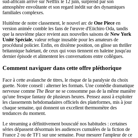
sud-africain arrivé sur Netflix le 12 juin, surprend par son
atmosphère envoûtante et son regard inédit sur des dynamiques
familiales complexes.
Huitième de notre classement, le nouvel arc de
One Piece
en
version animée comble les fans de l'œuvre d'Eiichiro Oda, tandis
que la neuvième place revient aux nouvelles saisons de
New York
Unité Spéciale
, valeur refuge inusable pour les amateurs de
procédural policier. Enfin, en dixième position, on glisse un thriller
britannique haletant, de ceux qui vous tiennent en haleine jusqu'au
dernier épisode et alimentent les conversations entre collègues.
Comment naviguer dans cette offre pléthorique
Face à cette avalanche de titres, le risque de la paralysie du choix
guette. Notre conseil : alterner les formats. Une comédie dramatique
nerveuse comme
The Bear
ne se consomme pas de la même manière
qu'une fresque fantasy de plusieurs heures. Pensez aussi à exploiter
les classements hebdomadaires officiels des plateformes, mis à jour
chaque semaine, qui donnent un excellent thermomètre des
tendances du moment.
Le streaming a définitivement bousculé nos habitudes : certaines
séries dépassent désormais les audiences cumulées de la fiction de
France 2 ou de TF1 sur une semaine. Pour mesurer l'ampleur de ce