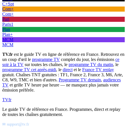
C+Spt
Com+
Com+
Pari
Paris1
Plan
Plan+
MCM
MCM
TV.fr
est le guide TV en ligne de référence en France. Retrouvez en
un coup d'œil le
programme TV
complet du jour, les émissions
ce
soir à la TV
sur toutes les chaînes, le
programme TV du matin
, le
programme TV cet après-midi
, le
direct
et le
France TV replay
gratuit. Chaînes TNT gratuites : TF1, France 2, France 3, M6, Arte,
C8, W9, TMC et bien d'autres.
Programme TV demain
,
audiences
TV
et grille TV heure par heure — ne manquez plus jamais votre
émission préférée.
TV
fr
Le guide TV de référence en France. Programmes, direct et replay
de toutes les chaînes gratuitement.
✉ support@tv.fr