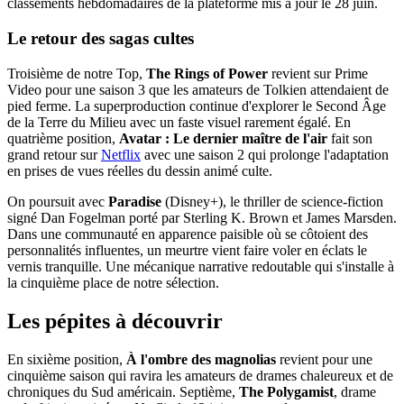
classements hebdomadaires de la plateforme mis à jour le 28 juin.
Le retour des sagas cultes
Troisième de notre Top,
The Rings of Power
revient sur Prime
Video pour une saison 3 que les amateurs de Tolkien attendaient de
pied ferme. La superproduction continue d'explorer le Second Âge
de la Terre du Milieu avec un faste visuel rarement égalé. En
quatrième position,
Avatar : Le dernier maître de l'air
fait son
grand retour sur
Netflix
avec une saison 2 qui prolonge l'adaptation
en prises de vues réelles du dessin animé culte.
On poursuit avec
Paradise
(Disney+), le thriller de science-fiction
signé Dan Fogelman porté par Sterling K. Brown et James Marsden.
Dans une communauté en apparence paisible où se côtoient des
personnalités influentes, un meurtre vient faire voler en éclats le
vernis tranquille. Une mécanique narrative redoutable qui s'installe à
la cinquième place de notre sélection.
Les pépites à découvrir
En sixième position,
À l'ombre des magnolias
revient pour une
cinquième saison qui ravira les amateurs de drames chaleureux et de
chroniques du Sud américain. Septième,
The Polygamist
, drame