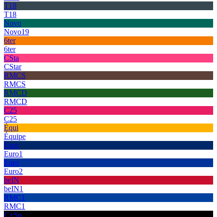
T18
T18
Novo
Novo19
6ter
6ter
CSta
CStar
RMCS
RMCS
RMCD
RMCD
C25
C25
Équi
Équipe
Euro
Euro1
Euro
Euro2
beIN
beIN1
RMC1
RMC1
C+Sp