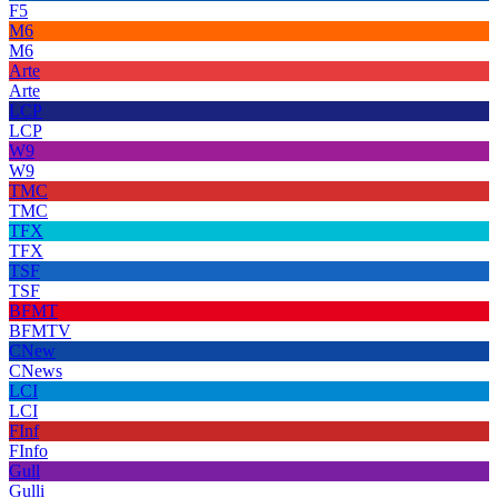
F5
M6
M6
Arte
Arte
LCP
LCP
W9
W9
TMC
TMC
TFX
TFX
TSF
TSF
BFMT
BFMTV
CNew
CNews
LCI
LCI
FInf
FInfo
Gull
Gulli