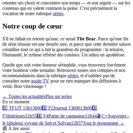
orienter ses choix et concentrer son temps — et son argent — sur les
contenus qui en valent vraiment la peine. C'est précisément la
vocation de notre rubrique
séries
.
Notre coup de cœur
S'il ne fallait en retenir qu'une, ce serait
The Bear
. Parce qu'une fin
de série réussie est une denrée rare, et parce que cette dernière saison
cristallise tout ce qui a fait la grandeur du programme : la tension,
l'humanité, le rythme effréné des cuisines. Un adieu en apothéose.
Quelle que soit votre humeur sériephile, vous trouverez forcément
votre bonheur cette semaine. Retrouvez toutes nos critiques et nos
recommandations dans la rubrique
séries
, et n'oubliez pas de
consulter notre
guide TV
pour ne rien manquer des diffusions à
venir. Bon visionnage !
← Toutes les actualités
Plus sur
series
En ce moment
1️⃣
TF1
JT 13h
13h00
2️⃣
F2
Journal 13h00
13h00
3️⃣
F3
Intérieurs
12h55
4️⃣
F4
Partie de campagne
12h44
🎬
C+
Souvenirs -
le fabuleux voyage de Seb et Sofyan
12h57
Tout le programme →
📰 À lire aussi