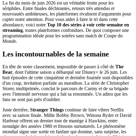
La fin du mois de juin 2026 est un véritable festin pour les
sériphiles. Entre finales déchirantes, retours très attendus et
nouveautés ambitieuses, les plateformes rivalisent d'arguments pour
capter notre attention. Pour vous aider à faire le tri dans cette
abondance, voici notre
Top 10 des séries à voir cette semaine en
streaming
, toutes plateformes confondues. De quoi composer une
programmation idéale pour les soirées sans match de Coupe du
Monde.
Les incontournables de la semaine
En tête de notre classement, impossible de passer à côté de
The
Bear
, dont l'ultime saison a débarqué sur Disney+ le 26 juin. Les
huit épisodes de cette cinquième et dernière fournée sont disponibles
d'un coup, invitation parfaite au marathon. La série de Christopher
Storer, multiprimée, conclut le parcours de Carmy et de sa brigade
avec l'intensité nerveuse qui a fait sa renommée. Un adieu que les
fans ne sont pas près d'oublier.
Juste derrière,
Stranger Things
continue de faire vibrer Netflix
avec sa saison finale. Millie Bobby Brown, Winona Ryder et David
Harbour offrent un dernier tour de manège à Hawkins, entre
nostalgie des années 1980 et frissons surnaturels. Le phénomène
mondial signe une sortie en fanfare qui domine, sans surprise, les