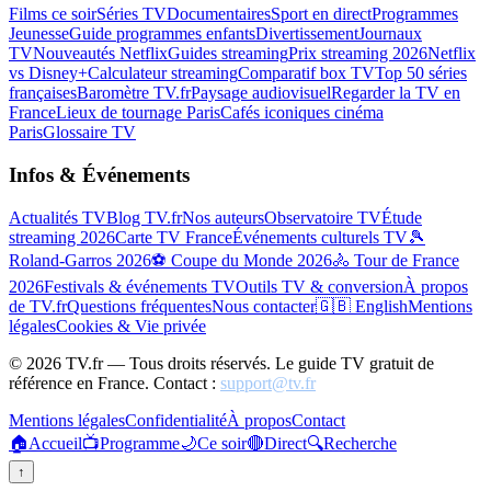
Films ce soir
Séries TV
Documentaires
Sport en direct
Programmes
Jeunesse
Guide programmes enfants
Divertissement
Journaux
TV
Nouveautés Netflix
Guides streaming
Prix streaming 2026
Netflix
vs Disney+
Calculateur streaming
Comparatif box TV
Top 50 séries
françaises
Baromètre TV.fr
Paysage audiovisuel
Regarder la TV en
France
Lieux de tournage Paris
Cafés iconiques cinéma
Paris
Glossaire TV
Infos & Événements
Actualités TV
Blog TV.fr
Nos auteurs
Observatoire TV
Étude
streaming 2026
Carte TV France
Événements culturels TV
🎾
Roland-Garros 2026
⚽ Coupe du Monde 2026
🚴 Tour de France
2026
Festivals & événements TV
Outils TV & conversion
À propos
de TV.fr
Questions fréquentes
Nous contacter
🇬🇧 English
Mentions
légales
Cookies & Vie privée
©
2026
TV.fr — Tous droits réservés. Le guide TV gratuit de
référence en France. Contact :
support@tv.fr
Mentions légales
Confidentialité
À propos
Contact
🏠
Accueil
📺
Programme
🌙
Ce soir
🔴
Direct
🔍
Recherche
↑