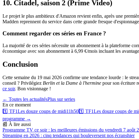
10. Citadel, saison 2 (Prime Video)
Le projet le plus ambitieux d'Amazon revient enfin, après une premièr
Madden reprennent du service dans cette grande fresque d'espionnage
Comment regarder ces séries en France ?
La majorité de ces séries nécessite un abonnement à la plateforme cor
économique avec son abonnement à 6,99 €/mois incluant les avantages 
Conclusion
Cette semaine du 19 mai 2026 confirme une tendance lourde : le streami
conseil ? Privilégiez
Berlin et la Dame à l'hermine
pour son écriture r
ce soir
. Bon visionnage !
← Toutes les actualités
Plus sur
series
En ce moment
1️⃣
TF1
Les douze coups de midi
11h50
1️⃣
TF1
Les douze coups de mi
programme →
📰 À lire aussi
Programme TV ce soir : les meilleures émissions du vendredi 7 août 
Streaming en 2026 : cinq tendances qui bouleversent nos écrans
hier