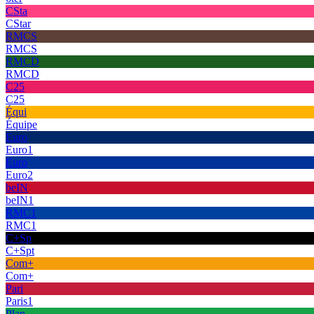
CSta
CStar
RMCS
RMCS
RMCD
RMCD
C25
C25
Équi
Équipe
Euro
Euro1
Euro
Euro2
beIN
beIN1
RMC1
RMC1
C+Sp
C+Spt
Com+
Com+
Pari
Paris1
Plan