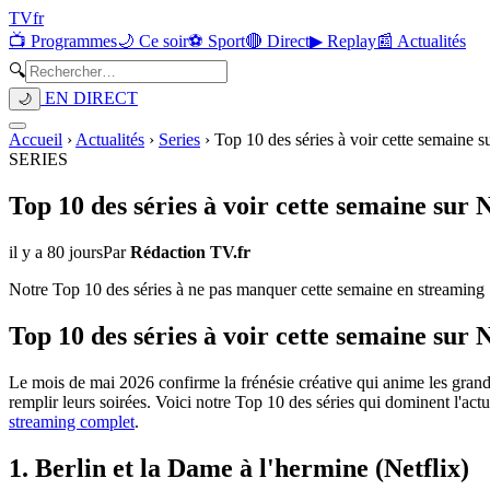
TV
fr
📺 Programmes
🌙 Ce soir
⚽ Sport
🔴 Direct
▶ Replay
📰 Actualités
🔍
EN DIRECT
🌙
Accueil
›
Actualités
›
Series
›
Top 10 des séries à voir cette semaine s
SERIES
Top 10 des séries à voir cette semaine sur 
il y a 80 jours
Par
Rédaction TV.fr
Notre Top 10 des séries à ne pas manquer cette semaine en streaming
Top 10 des séries à voir cette semaine sur 
Le mois de mai 2026 confirme la frénésie créative qui anime les grandes
remplir leurs soirées. Voici notre Top 10 des séries qui dominent l'act
streaming complet
.
1. Berlin et la Dame à l'hermine (Netflix)