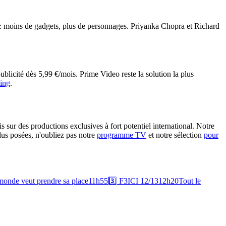
ir : moins de gadgets, plus de personnages. Priyanka Chopra et Richard
licité dès 5,99 €/mois. Prime Video reste la solution la plus
ing
.
sur des productions exclusives à fort potentiel international. Notre
lus posées, n'oubliez pas notre
programme TV
et notre sélection
pour
monde veut prendre sa place
11h55
3️⃣
F3
ICI 12/13
12h20
Tout le