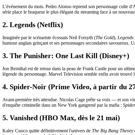
L'événement du mois. Pedro Alonso reprend son personnage culte d'And
série place le braqueur le plus élégant du streaming face à un nouvea
2. Legends (Netflix)
Imaginée par le scénariste écossais Neil Forsyth (
The Gold
),
Legends
humour anglais grinçant et ses personnages secondaires savoureux. Un
3. The Punisher: One Last Kill (Disney+)
Jon Bernthal est de retour dans la peau de Frank Castle pour un ultim
légende du personnage. Marvel Television semble enfin avoir trouvé le 
4. Spider-Noir (Prime Video, à partir du 2
Avant-première très attendue. Nicolas Cage prête sa voix — et son visa
d'enquête criminelle dans un New York gangrené par la mafia :
Spide
5. Vanished (HBO Max, dès le 21 mai)
Kaley Cuoco quitte définitivement l'univers de
The Big Bang Theory