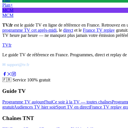
Plan+
MCM
MCM
TV.fr
est le guide TV en ligne de référence en France. Retrouvez en 
programme TV cet après-midi
, le
direct
et le
France TV replay
gratuit
TV heure par heure — ne manquez plus jamais votre émission préféré
TV
fr
Le guide TV de référence en France. Programmes, direct et replay de t
✉ support@tv.fr
🇫🇷
Service 100% gratuit
Guide TV
Programme TV aujourd'hui
Ce soir à la TV — toutes chaînes
Program
gratuit
Audiences TV hier soir
Sport TV en direct
France TV replay gra
Chaînes TNT