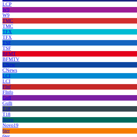
LCP
W9
W9
TMC
TMC
TFX
TFX
TSF
TSF
BFMT
BFMTV
CNew
CNews
LCI
LCI
FInf
FInfo
Gull
Gulli
T18
T18
Novo
Novo19
6ter
6ter