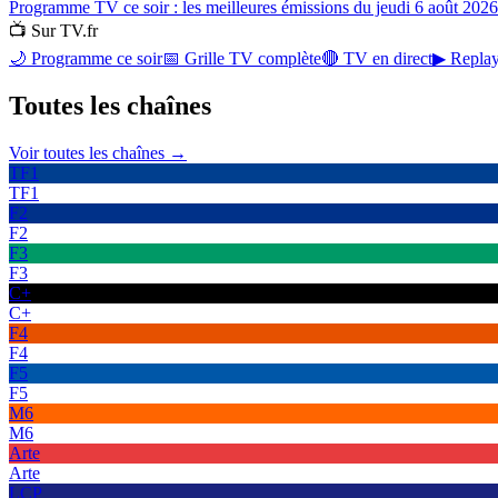
Programme TV ce soir : les meilleures émissions du jeudi 6 août 2026
📺 Sur TV.fr
🌙 Programme ce soir
📅 Grille TV complète
🔴 TV en direct
▶ Replay
Toutes les
chaînes
Voir toutes les chaînes →
TF1
TF1
F2
F2
F3
F3
C+
C+
F4
F4
F5
F5
M6
M6
Arte
Arte
LCP