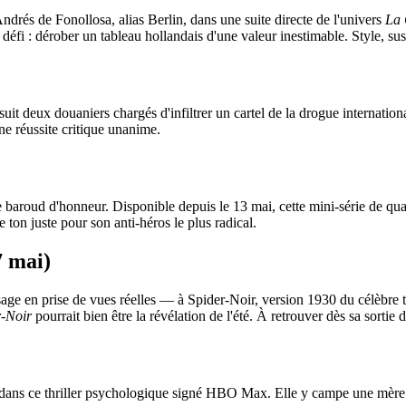
rés de Fonollosa, alias Berlin, dans une suite directe de l'univers
La 
u défi : dérober un tableau hollandais d'une valeur inestimable. Style,
suit deux douaniers chargés d'infiltrer un cartel de la drogue internationa
e réussite critique unanime.
e baroud d'honneur. Disponible depuis le 13 mai, cette mini-série de qu
ton juste pour son anti-héros le plus radical.
7 mai)
ge en prise de vues réelles — à Spider-Noir, version 1930 du célèbre ti
r-Noir
pourrait bien être la révélation de l'été. À retrouver dès sa sortie
dans ce thriller psychologique signé HBO Max. Elle y campe une mère do