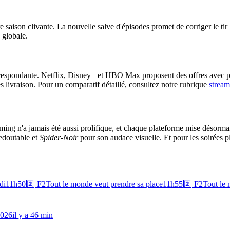
e saison clivante. La nouvelle salve d'épisodes promet de corriger le t
 globale.
respondante. Netflix, Disney+ et HBO Max proposent des offres avec pub
livraison. Pour un comparatif détaillé, consultez notre rubrique
stream
ng n'a jamais été aussi prolifique, et chaque plateforme mise désormais 
edoutable et
Spider-Noir
pour son audace visuelle. Et pour les soirées p
di
11h50
2️⃣
F2
Tout le monde veut prendre sa place
11h55
2️⃣
F2
Tout le 
2026
il y a 46 min