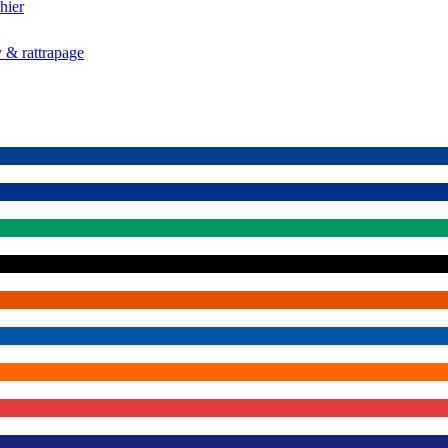
hier
 & rattrapage