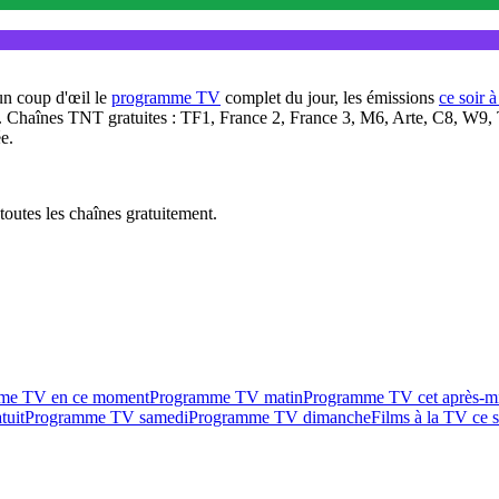
un coup d'œil le
programme TV
complet du jour, les émissions
ce soir 
. Chaînes TNT gratuites : TF1, France 2, France 3, M6, Arte, C8, W9,
e.
outes les chaînes gratuitement.
me TV en ce moment
Programme TV matin
Programme TV cet après-m
tuit
Programme TV samedi
Programme TV dimanche
Films à la TV ce s