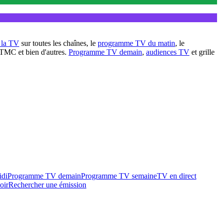
à la TV
sur toutes les chaînes, le
programme TV du matin
, le
 TMC et bien d'autres.
Programme TV demain
,
audiences TV
et grille
idi
Programme TV demain
Programme TV semaine
TV en direct
oir
Rechercher une émission