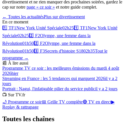
divertissement et ne rien manquer des prochaines soirées, gardez le
cap sur notre
page « ce soir »
et notre guide complet.
← Toutes les actualités
Plus sur
divertissement
En ce moment
1️⃣
TF1
New York Unité Spéciale
02h25
1️⃣
TF1
New York Unité
Spéciale
02h25
2️⃣
F2
Olympe, une femme dans la
Révolution
01h50
2️⃣
F2
Olympe, une femme dans la
Révolution
01h50
3️⃣
F3
Secrets d'histoire S18
02h35
Tout le
programme →
📰 À lire aussi
Programme TV ce soir : les meilleures émissions du mardi 4 août
2026
hier
Streaming en France : les 5 tendances qui marquent 2026
il y a 2
jours
Portrait : Nagui, l'infatigable pilier du service public
il y a 2 jours
📺 Sur TV.fr
🌙 Programme ce soir
📅 Grille TV complète
🔴 TV en direct
▶
Replay & rattrapage
Toutes les
chaînes