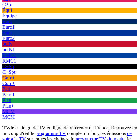
C25
Équi
Équipe
Euro
Euro1
Euro
Euro2
beIN
beIN1
RMC1
RMC1
C+Sp
C+Spt
Com+
Com+
Pari
Paris1
Plan
Plan+
MCM
MCM
TV.fr
est le guide TV en ligne de référence en France. Retrouvez en
un coup d'œil le
programme TV
complet du jour, les émissions
ce
soir à la TV
sur toutes les chaînes, le
programme TV du matin
, le