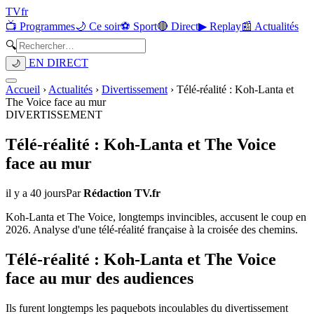
TV
fr
📺 Programmes
🌙 Ce soir
⚽ Sport
🔴 Direct
▶ Replay
📰 Actualités
🔍
EN DIRECT
🌙
Accueil
›
Actualités
›
Divertissement
›
Télé-réalité : Koh-Lanta et
The Voice face au mur
DIVERTISSEMENT
Télé-réalité : Koh-Lanta et The Voice
face au mur
il y a 40 jours
Par
Rédaction TV.fr
Koh-Lanta et The Voice, longtemps invincibles, accusent le coup en
2026. Analyse d'une télé-réalité française à la croisée des chemins.
Télé-réalité : Koh-Lanta et The Voice
face au mur des audiences
Ils furent longtemps les paquebots incoulables du divertissement