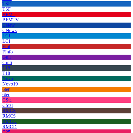
TSF
TSF
BFMT
BFMTV
CNew
CNews
LCI
LCI
FInf
FInfo
Gull
Gulli
T18
T18
Novo
Novo19
6ter
6ter
CSta
CStar
RMCS
RMCS
RMCD
RMCD
C25