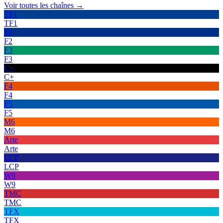
Voir toutes les chaînes →
TF1
TF1
F2
F2
F3
F3
C+
C+
F4
F4
F5
F5
M6
M6
Arte
Arte
LCP
LCP
W9
W9
TMC
TMC
TFX
TFX