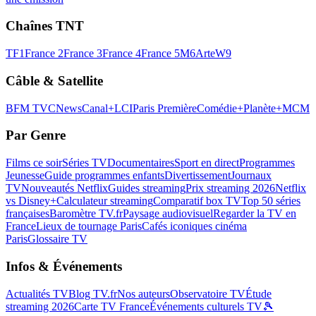
Chaînes TNT
TF1
France 2
France 3
France 4
France 5
M6
Arte
W9
Câble & Satellite
BFM TV
CNews
Canal+
LCI
Paris Première
Comédie+
Planète+
MCM
Par Genre
Films ce soir
Séries TV
Documentaires
Sport en direct
Programmes
Jeunesse
Guide programmes enfants
Divertissement
Journaux
TV
Nouveautés Netflix
Guides streaming
Prix streaming 2026
Netflix
vs Disney+
Calculateur streaming
Comparatif box TV
Top 50 séries
françaises
Baromètre TV.fr
Paysage audiovisuel
Regarder la TV en
France
Lieux de tournage Paris
Cafés iconiques cinéma
Paris
Glossaire TV
Infos & Événements
Actualités TV
Blog TV.fr
Nos auteurs
Observatoire TV
Étude
streaming 2026
Carte TV France
Événements culturels TV
🎾