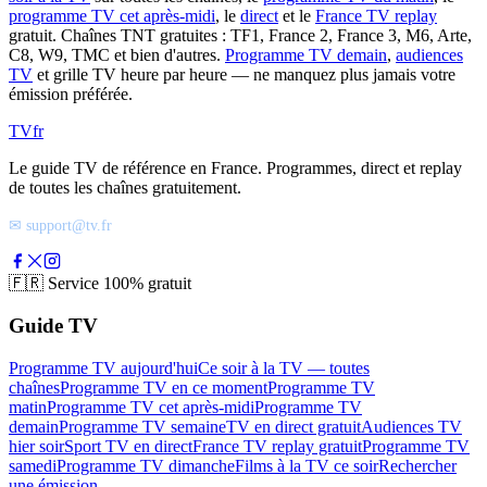
programme TV cet après-midi
, le
direct
et le
France TV replay
gratuit. Chaînes TNT gratuites : TF1, France 2, France 3, M6, Arte,
C8, W9, TMC et bien d'autres.
Programme TV demain
,
audiences
TV
et grille TV heure par heure — ne manquez plus jamais votre
émission préférée.
TV
fr
Le guide TV de référence en France. Programmes, direct et replay
de toutes les chaînes gratuitement.
✉ support@tv.fr
🇫🇷
Service 100% gratuit
Guide TV
Programme TV aujourd'hui
Ce soir à la TV — toutes
chaînes
Programme TV en ce moment
Programme TV
matin
Programme TV cet après-midi
Programme TV
demain
Programme TV semaine
TV en direct gratuit
Audiences TV
hier soir
Sport TV en direct
France TV replay gratuit
Programme TV
samedi
Programme TV dimanche
Films à la TV ce soir
Rechercher
une émission