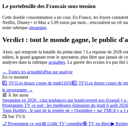
Le portefeuille des Francais sous tension
Cette double consommation a un cout. En France, les foyers cumulent 
Netflix, Disney+ et Max a 5,99 euros par mois - rencontrent un vif succ
notre rubrique
streaming
.
Verdict : tout le monde gagne, le public d'
Alors, qui remporte la bataille du prime-time ? La reponse de 2026 est 
milieu, le grand gagnant reste le spectateur, plus libre que jamais de c
analyses dans la rubrique
actualites
. La guerre des ecrans n'a pas fini
← Toutes les actualités
Plus sur
analyse
En ce moment
1️⃣
TF1
Les douze coups de midi
11h50
1️⃣
TF1
Les douze coups de mi
le programme →
📰 À lire aussi
Streaming en 2026 : cinq tendances qui bouleversent nos écrans
il y a
Programme TV ce soir : les meilleures émissions du jeudi 6 août 2026
Yann Barthès : le pari de la rentrée de « Quotidien » sur TMC
il y a 1
📺 Sur TV.fr
🌙 Programme ce soir
📅 Grille TV complète
🔴 TV en direct
▶ Replay