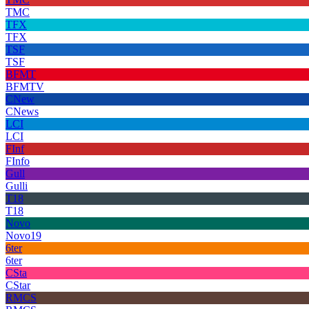
TMC
TFX
TFX
TSF
TSF
BFMT
BFMTV
CNew
CNews
LCI
LCI
FInf
FInfo
Gull
Gulli
T18
T18
Novo
Novo19
6ter
6ter
CSta
CStar
RMCS