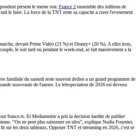
repondent present le meme soir.
France 2
rassemble des millions de
ait le faire. La force de la TNT reste sa capacite a creer l'evenement
arche, devant Prime Video (21 %) et Disney+ (20 %). A elles trois,
ouple, le soir tard ou pendant le week-end, se fait massivement a la
oiree familiale du samedi reste souvent dediee a un grand programme de
grande nouveaute de l'annee. Le telespectateur de 2026 est devenu
ur france.tv. Et Mediametrie a pris la decision inedite de publier
me. "On ne peut plus raisonner en silos", explique Nadia Fournier,
 lit sur les deux tableaux. Opposer TNT et streaming en 2026, c'est se