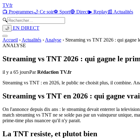
TV
fr
📺 Programmes
🌙 Ce soir
⚽ Sport
🔴 Direct
▶ Replay
📰 Actualités
🔍
EN DIRECT
🌙
Accueil
›
Actualités
›
Analyse
›
Streaming vs TNT 2026 : qui gagne l
ANALYSE
Streaming vs TNT 2026 : qui gagne le pri
il y a 65 jours
Par
Rédaction TV.fr
Streaming vs TNT : en 2026, le public ne choisit plus, il combine. Anal
Streaming vs TNT en 2026 : qui gagne vrai
On l'annonce depuis dix ans : le streaming devait enterrer la televisio
match streaming vs TNT ne se solde pas par un vainqueur unique, mais
prime-time plus nuancee qu'il n'y parait.
La TNT resiste, et plutot bien