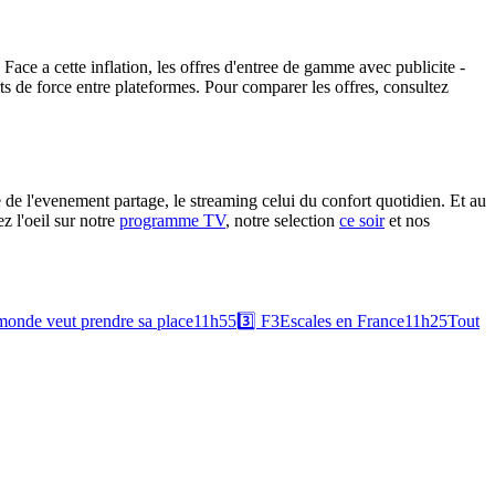
e a cette inflation, les offres d'entree de gamme avec publicite -
ts de force entre plateformes. Pour comparer les offres, consultez
e de l'evenement partage, le streaming celui du confort quotidien. Et au
z l'oeil sur notre
programme TV
, notre selection
ce soir
et nos
monde veut prendre sa place
11h55
3️⃣
F3
Escales en France
11h25
Tout