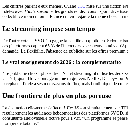
Les chiffres parlent d'eux-memes. Quand
TF1
mise sur une fiction 
fideles avec
Haute saison
, et les grands rendez-vous - sport, divertis
collectif, ce moment ou la France entiere regarde la meme chose au m
Le streaming impose son tempo
De l'autre cote, la SVOD a gagne la bataille du quotidien. Selon le 
ces plateformes captent 65 % de l'interet des spectateurs, tandis qu'
demande. La flexibilite, l'absence de publicite sur les offres premium
Le vrai enseignement de 2026 : la complementarite
"Le public ne choisit plus entre TNT et streaming, il utilise les deu
la TNT, quand le visionnage intime migre vers Netflix, Disney+ ou Pr
bicephale : fidele a ses rendez-vous de flux, mais boulimique de cont
Une frontiere de plus en plus poreuse
La distinction elle-meme s'efface.
L'Ete 36
sort simultanement sur TF1+
regulierement les audiences hebdomadaires des plateformes SVOD, sig
consultante audiovisuelle fictive pour TV.fr. "Un programme se pense 
tromper de bataille."