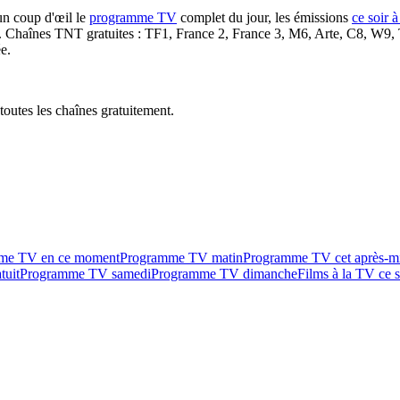
un coup d'œil le
programme TV
complet du jour, les émissions
ce soir 
. Chaînes TNT gratuites : TF1, France 2, France 3, M6, Arte, C8, W9,
e.
outes les chaînes gratuitement.
me TV en ce moment
Programme TV matin
Programme TV cet après-m
tuit
Programme TV samedi
Programme TV dimanche
Films à la TV ce s