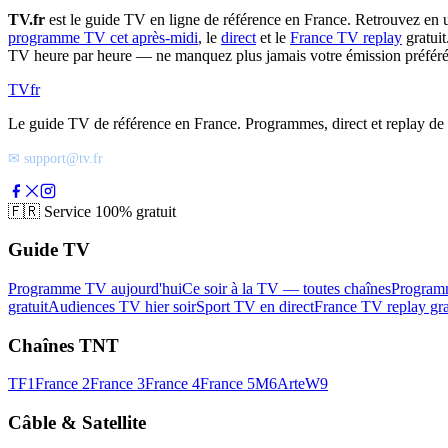
TV.fr
est le guide TV en ligne de référence en France. Retrouvez en 
programme TV cet après-midi
, le
direct
et le
France TV replay
gratuit
TV heure par heure — ne manquez plus jamais votre émission préféré
TV
fr
Le guide TV de référence en France. Programmes, direct et replay de t
✉ support@tv.fr
🇫🇷
Service 100% gratuit
Guide TV
Programme TV aujourd'hui
Ce soir à la TV — toutes chaînes
Program
gratuit
Audiences TV hier soir
Sport TV en direct
France TV replay gra
Chaînes TNT
TF1
France 2
France 3
France 4
France 5
M6
Arte
W9
Câble & Satellite