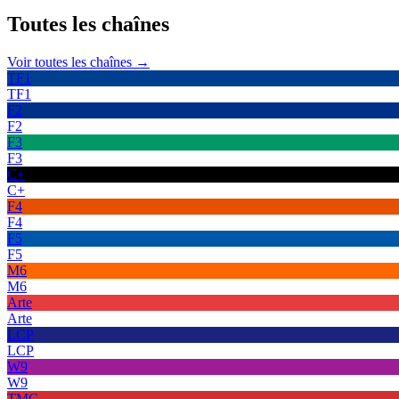
Toutes les
chaînes
Voir toutes les chaînes →
TF1
TF1
F2
F2
F3
F3
C+
C+
F4
F4
F5
F5
M6
M6
Arte
Arte
LCP
LCP
W9
W9
TMC