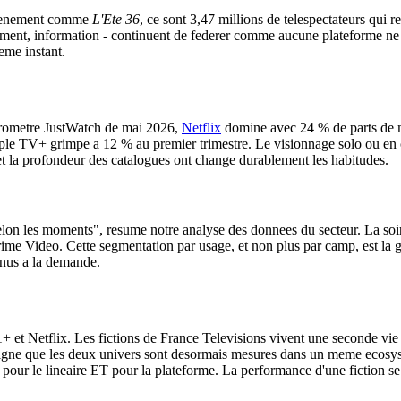
evenement comme
L'Ete 36
, ce sont 3,47 millions de telespectateurs qui 
sement, information - continuent de federer comme aucune plateforme ne s
eme instant.
barometre JustWatch de mai 2026,
Netflix
domine avec 24 % de parts de m
Apple TV+ grimpe a 12 % au premier trimestre. Le visionnage solo ou en c
 et la profondeur des catalogues ont change durablement les habitudes.
x selon les moments", resume notre analyse des donnees du secteur. La s
ime Video. Cette segmentation par usage, et non plus par camp, est la 
enus a la demande.
 et Netflix. Les fictions de France Televisions vivent une seconde vie s
ne que les deux univers sont desormais mesures dans un meme ecosyste
pour le lineaire ET pour la plateforme. La performance d'une fiction se