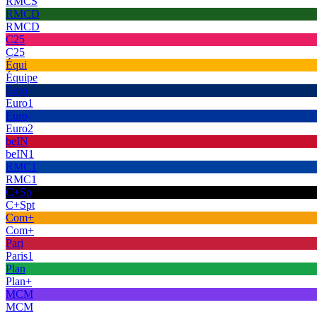
RMCS
RMCD
RMCD
C25
C25
Équi
Équipe
Euro
Euro1
Euro
Euro2
beIN
beIN1
RMC1
RMC1
C+Sp
C+Spt
Com+
Com+
Pari
Paris1
Plan
Plan+
MCM
MCM