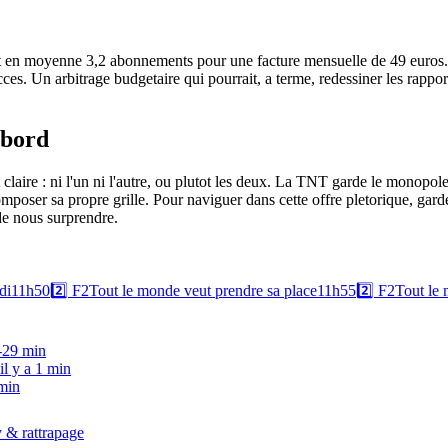
en moyenne 3,2 abonnements pour une facture mensuelle de 49 euros. Fac
es. Un arbitrage budgetaire qui pourrait, a terme, redessiner les rappor
abord
claire : ni l'un ni l'autre, ou plutot les deux. La TNT garde le monopol
omposer sa propre grille. Pour naviguer dans cette offre pletorique, garde
 de nous surprendre.
di
11h50
2️⃣
F2
Tout le monde veut prendre sa place
11h55
2️⃣
F2
Tout le 
 -29 min
il y a 1 min
 min
 & rattrapage