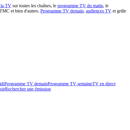
à la TV
sur toutes les chaînes, le
programme TV du matin
, le
 TMC et bien d'autres.
Programme TV demain
,
audiences TV
et grille
idi
Programme TV demain
Programme TV semaine
TV en direct
oir
Rechercher une émission