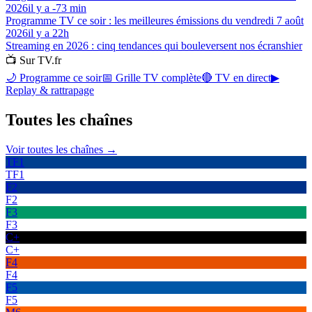
2026
il y a -73 min
Programme TV ce soir : les meilleures émissions du vendredi 7 août
2026
il y a 22h
Streaming en 2026 : cinq tendances qui bouleversent nos écrans
hier
📺 Sur TV.fr
🌙 Programme ce soir
📅 Grille TV complète
🔴 TV en direct
▶
Replay & rattrapage
Toutes les
chaînes
Voir toutes les chaînes →
TF1
TF1
F2
F2
F3
F3
C+
C+
F4
F4
F5
F5