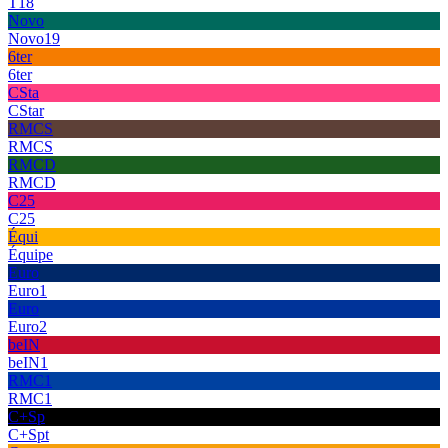
T18
Novo
Novo19
6ter
6ter
CSta
CStar
RMCS
RMCS
RMCD
RMCD
C25
C25
Équi
Équipe
Euro
Euro1
Euro
Euro2
beIN
beIN1
RMC1
RMC1
C+Sp
C+Spt