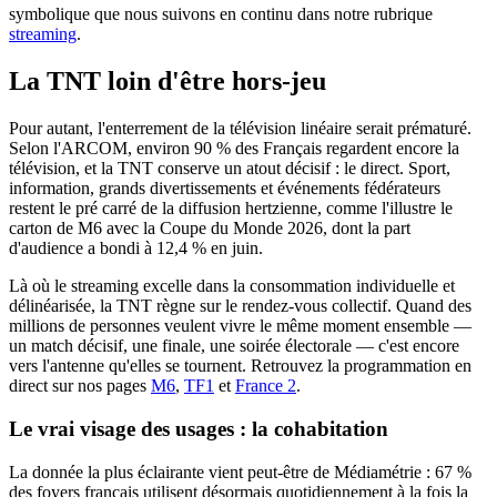
symbolique que nous suivons en continu dans notre rubrique
streaming
.
La TNT loin d'être hors-jeu
Pour autant, l'enterrement de la télévision linéaire serait prématuré.
Selon l'ARCOM, environ 90 % des Français regardent encore la
télévision, et la TNT conserve un atout décisif : le direct. Sport,
information, grands divertissements et événements fédérateurs
restent le pré carré de la diffusion hertzienne, comme l'illustre le
carton de M6 avec la Coupe du Monde 2026, dont la part
d'audience a bondi à 12,4 % en juin.
Là où le streaming excelle dans la consommation individuelle et
délinéarisée, la TNT règne sur le rendez-vous collectif. Quand des
millions de personnes veulent vivre le même moment ensemble —
un match décisif, une finale, une soirée électorale — c'est encore
vers l'antenne qu'elles se tournent. Retrouvez la programmation en
direct sur nos pages
M6
,
TF1
et
France 2
.
Le vrai visage des usages : la cohabitation
La donnée la plus éclairante vient peut-être de Médiamétrie : 67 %
des foyers français utilisent désormais quotidiennement à la fois la