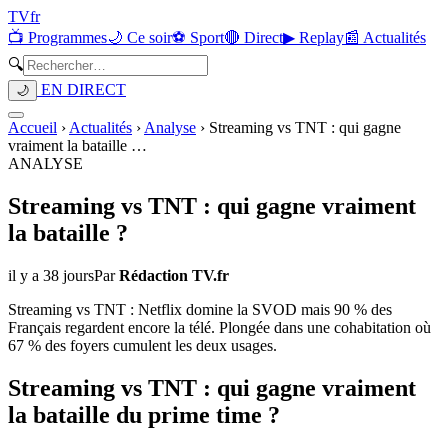
TV
fr
📺 Programmes
🌙 Ce soir
⚽ Sport
🔴 Direct
▶ Replay
📰 Actualités
🔍
EN DIRECT
🌙
Accueil
›
Actualités
›
Analyse
›
Streaming vs TNT : qui gagne
vraiment la bataille
…
ANALYSE
Streaming vs TNT : qui gagne vraiment
la bataille ?
il y a 38 jours
Par
Rédaction TV.fr
Streaming vs TNT : Netflix domine la SVOD mais 90 % des
Français regardent encore la télé. Plongée dans une cohabitation où
67 % des foyers cumulent les deux usages.
Streaming vs TNT : qui gagne vraiment
la bataille du prime time ?