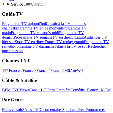
🇫🇷
Service 100% gratuit
Guide TV
Programme TV aujourd'hui
Ce soir à la TV — toutes
chaînes
Programme TV en ce moment
Programme TV
matin
Programme TV cet après-midi
Programme TV
demain
Programme TV semaine
TV en direct gratuit
Audiences TV
hier soir
Sport TV en direct
France TV replay gratuit
Programme TV
samedi
Programme TV dimanche
Films à la TV ce soir
Rechercher
une émission
Chaînes TNT
TF1
France 2
France 3
France 4
France 5
M6
Arte
W9
Câble & Satellite
BFM TV
CNews
Canal+
LCI
Paris Première
Comédie+
Planète+
MCM
Par Genre
Films ce soir
Séries TV
Documentaires
Sport en direct
Programmes