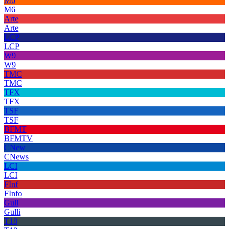
M6
M6
Arte
Arte
LCP
LCP
W9
W9
TMC
TMC
TFX
TFX
TSF
TSF
BFMT
BFMTV
CNew
CNews
LCI
LCI
FInf
FInfo
Gull
Gulli
T18