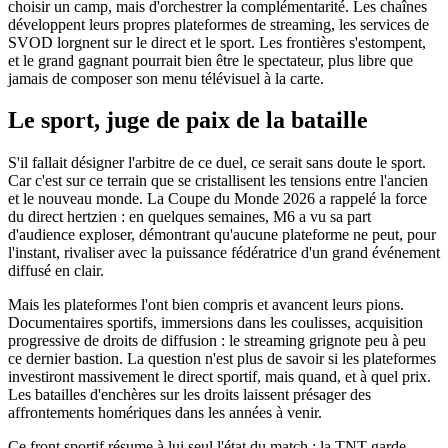
choisir un camp, mais d'orchestrer la complémentarité. Les chaînes
développent leurs propres plateformes de streaming, les services de
SVOD lorgnent sur le direct et le sport. Les frontières s'estompent,
et le grand gagnant pourrait bien être le spectateur, plus libre que
jamais de composer son menu télévisuel à la carte.
Le sport, juge de paix de la bataille
S'il fallait désigner l'arbitre de ce duel, ce serait sans doute le sport.
Car c'est sur ce terrain que se cristallisent les tensions entre l'ancien
et le nouveau monde. La Coupe du Monde 2026 a rappelé la force
du direct hertzien : en quelques semaines, M6 a vu sa part
d'audience exploser, démontrant qu'aucune plateforme ne peut, pour
l'instant, rivaliser avec la puissance fédératrice d'un grand événement
diffusé en clair.
Mais les plateformes l'ont bien compris et avancent leurs pions.
Documentaires sportifs, immersions dans les coulisses, acquisition
progressive de droits de diffusion : le streaming grignote peu à peu
ce dernier bastion. La question n'est plus de savoir si les plateformes
investiront massivement le direct sportif, mais quand, et à quel prix.
Les batailles d'enchères sur les droits laissent présager des
affrontements homériques dans les années à venir.
Ce front sportif résume à lui seul l'état du match : la TNT garde