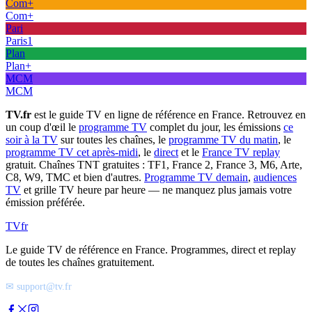
Com+
Com+
Pari
Paris1
Plan
Plan+
MCM
MCM
TV.fr
est le guide TV en ligne de référence en France. Retrouvez en
un coup d'œil le
programme TV
complet du jour, les émissions
ce
soir à la TV
sur toutes les chaînes, le
programme TV du matin
, le
programme TV cet après-midi
, le
direct
et le
France TV replay
gratuit. Chaînes TNT gratuites : TF1, France 2, France 3, M6, Arte,
C8, W9, TMC et bien d'autres.
Programme TV demain
,
audiences
TV
et grille TV heure par heure — ne manquez plus jamais votre
émission préférée.
TV
fr
Le guide TV de référence en France. Programmes, direct et replay
de toutes les chaînes gratuitement.
✉ support@tv.fr