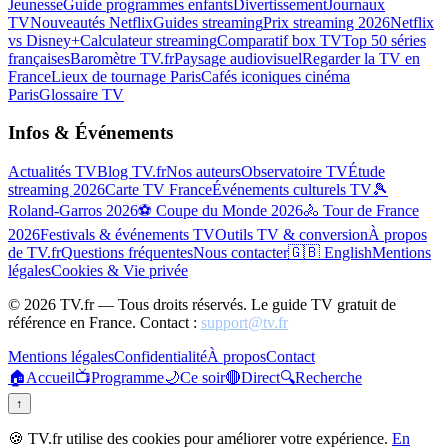
Jeunesse
Guide programmes enfants
Divertissement
Journaux
TV
Nouveautés Netflix
Guides streaming
Prix streaming 2026
Netflix
vs Disney+
Calculateur streaming
Comparatif box TV
Top 50 séries
françaises
Baromètre TV.fr
Paysage audiovisuel
Regarder la TV en
France
Lieux de tournage Paris
Cafés iconiques cinéma
Paris
Glossaire TV
Infos & Événements
Actualités TV
Blog TV.fr
Nos auteurs
Observatoire TV
Étude
streaming 2026
Carte TV France
Événements culturels TV
🎾
Roland-Garros 2026
⚽ Coupe du Monde 2026
🚴 Tour de France
2026
Festivals & événements TV
Outils TV & conversion
À propos
de TV.fr
Questions fréquentes
Nous contacter
🇬🇧 English
Mentions
légales
Cookies & Vie privée
©
2026
TV.fr — Tous droits réservés. Le guide TV gratuit de
référence en France. Contact :
support@tv.fr
Mentions légales
Confidentialité
À propos
Contact
🏠
Accueil
📺
Programme
🌙
Ce soir
🔴
Direct
🔍
Recherche
↑
🍪 TV.fr utilise des cookies pour améliorer votre expérience.
En