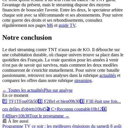
l'avantage du présent, mais le streaming dispose des moyens
financiers de bousculer l'avenir. Entre les deux, le spectateur arbitre
chaque soir avec sa télécommande et ses abonnements. Pour suivre
cette guerre des droits et ses rebondissements, consultez
régulièrement nos pages
M6
et
guide TV
.
Notre conclusion
Le duel streaming contre TNT n'aura pas de KO. Il débouche sur
une cohabitation durable, où chaque univers trouve sa place dans le
quotidien des Français. La vraie question pour les années à venir
n'est pas de savoir qui survivra, mais comment les deux modèles
continueront de s'enrichir mutuellement. Pour suivre cette bataille
passionnante, retrouvez nos analyses dans la rubrique
actualités
et
comparez les offres dans notre rubrique
streaming
.
← Toutes les actualités
Plus sur
analyse
En ce moment
1️⃣
TF1
TFou
05h50
2️⃣
F2
Bel et bien
09h30
3️⃣
F3
Il était une fois...
ces drôles d'objets
10h45
🎬
C+
Reconnu coupable
10h12
4️⃣
F4
Bluey
10h38
Tout le programme →
📰 À lire aussi
Programme TV ce soir : les meilleures émissions du samedi 8 août