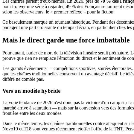
Les chiffres parlent d'eux-mêmes. En 2026, près de
70 % des França
pour trouver une série à regarder, 49 % des Français se tournent déso
selon les observateurs, le « premier réflexe » pour la fiction.
Ce basculement marque un tournant historique. Pendant des décennies,
partagent une part croissante du temps d'écran, en particulier chez les
Mais le direct garde une force imbattable
Pour autant, parler de mort de la télévision linéaire serait prématuré.
prouve que rien ne remplace l'émotion du direct et le sentiment de co
Les grands événements — compétitions sportives, soirées électorales, 
que les chaînes traditionnelles conservent un avantage décisif. Le tél
différé ne comble pas.
Vers un modèle hybride
La vraie tendance de 2026 n'est donc pas la victoire d'un camp sur l'
marché arrive à saturation — mais sur la conversion vers des formules 
frontière entre les deux mondes.
Dans le même temps, les chaînes traditionnelles contre-attaquent sur 
Novo19 et T18 sont venues récemment étoffer l'offre de la TNT. Person