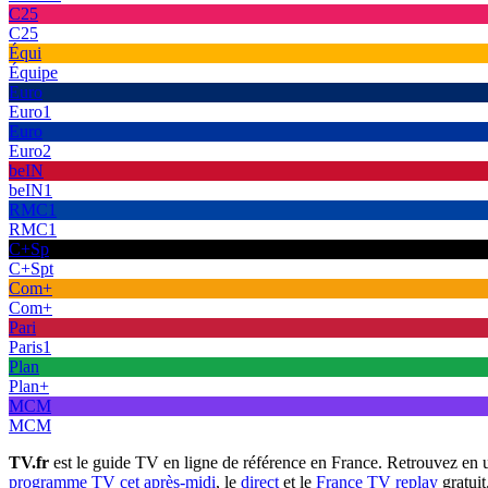
C25
C25
Équi
Équipe
Euro
Euro1
Euro
Euro2
beIN
beIN1
RMC1
RMC1
C+Sp
C+Spt
Com+
Com+
Pari
Paris1
Plan
Plan+
MCM
MCM
TV.fr
est le guide TV en ligne de référence en France. Retrouvez en 
programme TV cet après-midi
, le
direct
et le
France TV replay
gratuit