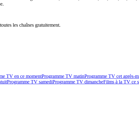
e.
outes les chaînes gratuitement.
me TV en ce moment
Programme TV matin
Programme TV cet après-m
tuit
Programme TV samedi
Programme TV dimanche
Films à la TV ce s