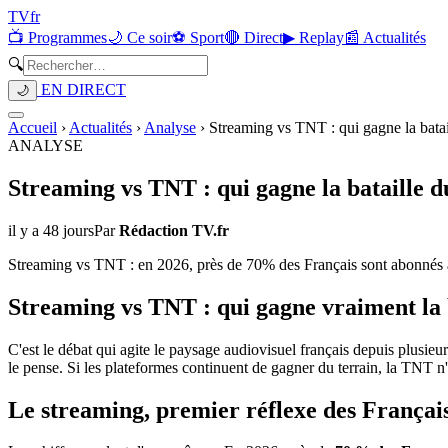
TV
fr
📺 Programmes
🌙 Ce soir
⚽ Sport
🔴 Direct
▶ Replay
📰 Actualités
🔍
EN DIRECT
🌙
Accueil
›
Actualités
›
Analyse
›
Streaming vs TNT : qui gagne la batai
ANALYSE
Streaming vs TNT : qui gagne la bataille 
il y a 48 jours
Par
Rédaction TV.fr
Streaming vs TNT : en 2026, près de 70% des Français sont abonnés à 
Streaming vs TNT : qui gagne vraiment la 
C'est le débat qui agite le paysage audiovisuel français depuis plusieur
le pense. Si les plateformes continuent de gagner du terrain, la TNT n'
Le streaming, premier réflexe des Françai