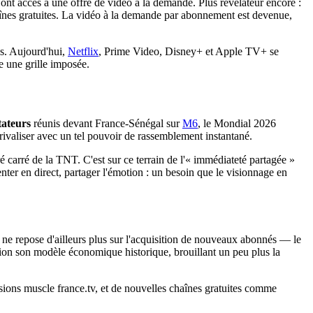
nt accès à une offre de vidéo à la demande. Plus révélateur encore :
haînes gratuites. La vidéo à la demande par abonnement est devenue,
es. Aujourd'hui,
Netflix
, Prime Video, Disney+ et Apple TV+ se
e une grille imposée.
tateurs
réunis devant France-Sénégal sur
M6
, le Mondial 2026
rivaliser avec un tel pouvoir de rassemblement instantané.
carré de la TNT. C'est sur ce terrain de l'« immédiateté partagée »
ter en direct, partager l'émotion : un besoin que le visionnage en
 ne repose d'ailleurs plus sur l'acquisition de nouveaux abonnés — le
ision son modèle économique historique, brouillant un peu plus la
ions muscle france.tv, et de nouvelles chaînes gratuites comme