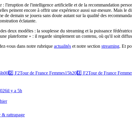
r : l'irruption de l'intelligence artificielle et de la recommandation per
elles peinent encore à offrir une expérience aussi sur-mesure. Mais le d
time de demain se jouera sans doute autant sur la qualité des recommandat
nstration éclatante.
des deux modèles : la souplesse du streaming et la puissance fédératrice 
 une plateforme » : il regarde simplement un contenu, où qu'il soit diffus
endez-vous dans notre rubrique
actualités
et notre section
streaming
. Et p
6h00
2️⃣
F2
Tour de France Femmes
15h20
2️⃣
F2
Tour de France Femme
2026
il y a 5h
hier
 & rattrapage