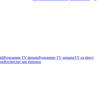
idi
Programme TV demain
Programme TV semaine
TV en direct
oir
Rechercher une émission