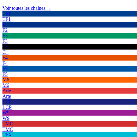
Voir toutes les chaînes →
TF1
TF1
F2
F2
F3
F3
C+
C+
F4
F4
F5
F5
M6
M6
Arte
Arte
LCP
LCP
W9
W9
TMC
TMC
TFX