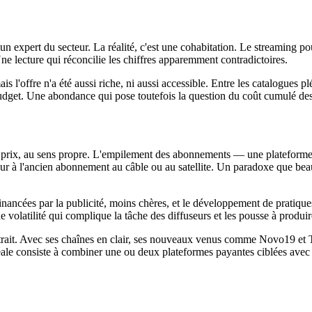
xpert du secteur. La réalité, c'est une cohabitation. Le streaming pour
e lecture qui réconcilie les chiffres apparemment contradictoires.
amais l'offre n'a été aussi riche, ni aussi accessible. Entre les catalogues
dget. Une abondance qui pose toutefois la question du coût cumulé des
 le prix, au sens propre. L'empilement des abonnements — une plateforme 
eur à l'ancien abonnement au câble ou au satellite. Un paradoxe que be
inancées par la publicité, moins chères, et le développement de pratiqu
e volatilité qui complique la tâche des diffuseurs et les pousse à produir
ttrait. Avec ses chaînes en clair, ses nouveaux venus comme Novo19 et T18
le consiste à combiner une ou deux plateformes payantes ciblées avec l'