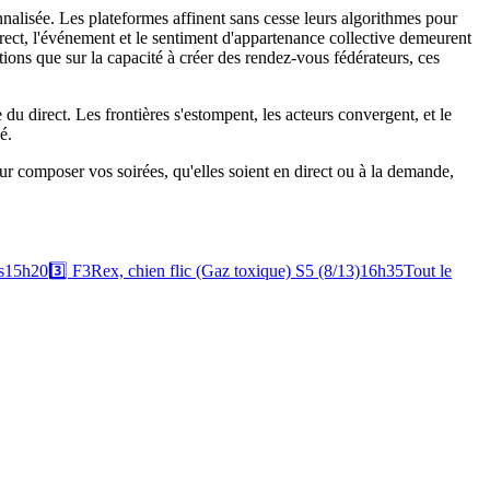
sonnalisée. Les plateformes affinent sans cesse leurs algorithmes pour
irect, l'événement et le sentiment d'appartenance collective demeurent
ions que sur la capacité à créer des rendez-vous fédérateurs, ces
du direct. Les frontières s'estompent, les acteurs convergent, et le
é.
our composer vos soirées, qu'elles soient en direct ou à la demande,
s
15h20
3️⃣
F3
Rex, chien flic (Gaz toxique) S5 (8/13)
16h35
Tout le