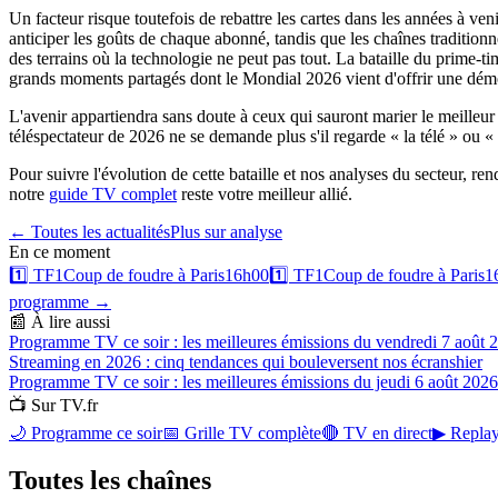
Un facteur risque toutefois de rebattre les cartes dans les années à veni
anticiper les goûts de chaque abonné, tandis que les chaînes traditionn
des terrains où la technologie ne peut pas tout. La bataille du prime-
grands moments partagés dont le Mondial 2026 vient d'offrir une démo
L'avenir appartiendra sans doute à ceux qui sauront marier le meilleur 
téléspectateur de 2026 ne se demande plus s'il regarde « la télé » ou «
Pour suivre l'évolution de cette bataille et nos analyses du secteur, r
notre
guide TV complet
reste votre meilleur allié.
← Toutes les actualités
Plus sur
analyse
En ce moment
1️⃣
TF1
Coup de foudre à Paris
16h00
1️⃣
TF1
Coup de foudre à Paris
1
programme →
📰 À lire aussi
Programme TV ce soir : les meilleures émissions du vendredi 7 août 
Streaming en 2026 : cinq tendances qui bouleversent nos écrans
hier
Programme TV ce soir : les meilleures émissions du jeudi 6 août 2026
📺 Sur TV.fr
🌙 Programme ce soir
📅 Grille TV complète
🔴 TV en direct
▶ Replay
Toutes les
chaînes