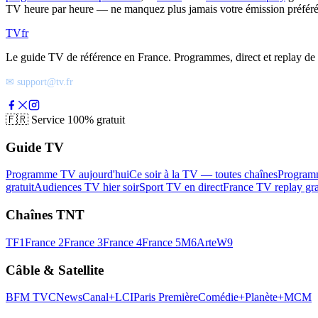
TV heure par heure — ne manquez plus jamais votre émission préféré
TV
fr
Le guide TV de référence en France. Programmes, direct et replay de t
✉ support@tv.fr
🇫🇷
Service 100% gratuit
Guide TV
Programme TV aujourd'hui
Ce soir à la TV — toutes chaînes
Program
gratuit
Audiences TV hier soir
Sport TV en direct
France TV replay gra
Chaînes TNT
TF1
France 2
France 3
France 4
France 5
M6
Arte
W9
Câble & Satellite
BFM TV
CNews
Canal+
LCI
Paris Première
Comédie+
Planète+
MCM