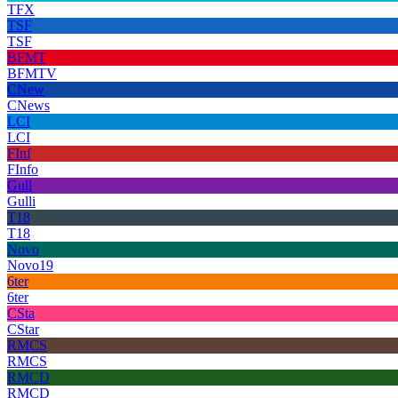
TFX
TSF
TSF
BFMT
BFMTV
CNew
CNews
LCI
LCI
FInf
FInfo
Gull
Gulli
T18
T18
Novo
Novo19
6ter
6ter
CSta
CStar
RMCS
RMCS
RMCD
RMCD