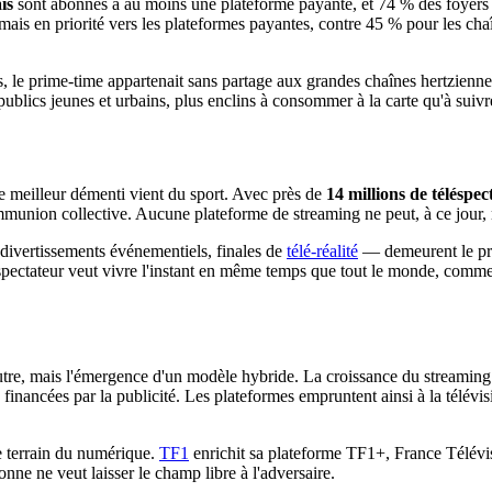
is
sont abonnés à au moins une plateforme payante, et 74 % des foyers o
rmais en priorité vers les plateformes payantes, contre 45 % pour les c
 le prime-time appartenait sans partage aux grandes chaînes hertzienn
 publics jeunes et urbains, plus enclins à consommer à la carte qu'à suivr
 Le meilleur démenti vient du sport. Avec près de
14 millions de téléspec
mmunion collective. Aucune plateforme de streaming ne peut, à ce jour, 
divertissements événementiels, finales de
télé-réalité
— demeurent le pré 
éspectateur veut vivre l'instant en même temps que tout le monde, commen
autre, mais l'émergence d'un modèle hybride. La croissance du streaming
financées par la publicité. Les plateformes empruntent ainsi à la télév
le terrain du numérique.
TF1
enrichit sa plateforme TF1+, France Télévis
ne ne veut laisser le champ libre à l'adversaire.