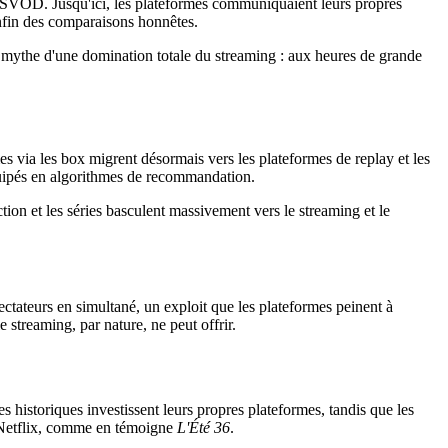
s de SVOD. Jusqu'ici, les plateformes communiquaient leurs propres
enfin des comparaisons honnêtes.
le mythe d'une domination totale du streaming : aux heures de grande
es via les box migrent désormais vers les plateformes de replay et les
quipés en algorithmes de recommandation.
ion et les séries basculent massivement vers le streaming et le
ectateurs en simultané, un exploit que les plateformes peinent à
e streaming, par nature, ne peut offrir.
s historiques investissent leurs propres plateformes, tandis que les
Netflix, comme en témoigne
L'Été 36
.