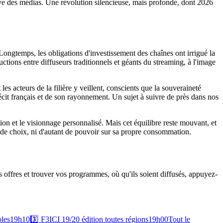
tive des médias. Une révolution silencieuse, mais profonde, dont 2026
Longtemps, les obligations d'investissement des chaînes ont irrigué la
ctions entre diffuseurs traditionnels et géants du streaming, à l'image
les acteurs de la filière y veillent, conscients que la souveraineté
récit français et de son rayonnement. Un sujet à suivre de près dans nos
tion et le visionnage personnalisé. Mais cet équilibre reste mouvant, et
t de choix, ni d'autant de pouvoir sur sa propre consommation.
es offres et trouver vos programmes, où qu'ils soient diffusés, appuyez-
oles
19h10
3️⃣
F3
ICI 19/20 édition toutes régions
19h00
Tout le