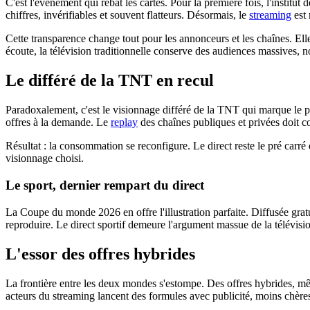
C'est l'événement qui rebat les cartes. Pour la première fois, l'instit
chiffres, invérifiables et souvent flatteurs. Désormais, le
streaming
est 
Cette transparence change tout pour les annonceurs et les chaînes. Ell
écoute, la télévision traditionnelle conserve des audiences massives, 
Le différé de la TNT en recul
Paradoxalement, c'est le visionnage différé de la TNT qui marque le pa
offres à la demande. Le
replay
des chaînes publiques et privées doit 
Résultat : la consommation se reconfigure. Le direct reste le pré carr
visionnage choisi.
Le sport, dernier rempart du direct
La Coupe du monde 2026 en offre l'illustration parfaite. Diffusée gra
reproduire. Le direct sportif demeure l'argument massue de la télévision 
L'essor des offres hybrides
La frontière entre les deux mondes s'estompe. Des offres hybrides, mêla
acteurs du streaming lancent des formules avec publicité, moins chères