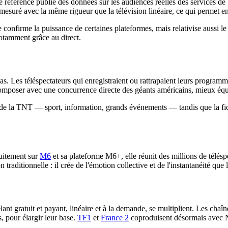
ut de référence publie des données sur les audiences réelles des service
mesuré avec la même rigueur que la télévision linéaire, ce qui permet 
e confirme la puissance de certaines plateformes, mais relativise aussi 
notamment grâce au direct.
s. Les téléspectateurs qui enregistraient ou rattrapaient leurs programm
composer avec une concurrence directe des géants américains, mieux é
é de la TNT — sport, information, grands événements — tandis que la fict
tuitement sur
M6
et sa plateforme M6+, elle réunit des millions de télésp
traditionnelle : il crée de l'émotion collective et de l'instantanéité que l
nt gratuit et payant, linéaire et à la demande, se multiplient. Les chaîne
, pour élargir leur base.
TF1
et
France 2
coproduisent désormais avec 