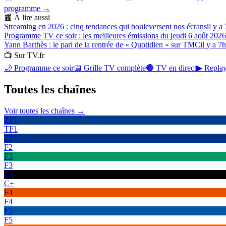
programme →
📰 À lire aussi
Streaming en 2026 : cinq tendances qui bouleversent nos écrans
il y a
Programme TV ce soir : les meilleures émissions du jeudi 6 août 2026
Yann Barthès : le pari de la rentrée de « Quotidien » sur TMC
il y a 7h
📺 Sur TV.fr
🌙 Programme ce soir
📅 Grille TV complète
🔴 TV en direct
▶ Replay
Toutes les
chaînes
Voir toutes les chaînes →
TF1
TF1
F2
F2
F3
F3
C+
C+
F4
F4
F5
F5