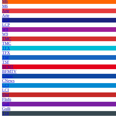
M6
M6
Arte
Arte
LCP
LCP
W9
W9
TMC
TMC
TFX
TFX
TSF
TSF
BFMT
BFMTV
CNew
CNews
LCI
LCI
FInf
FInfo
Gull
Gulli
T18