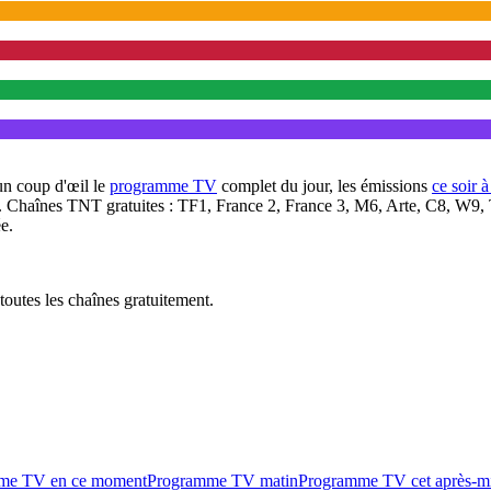
un coup d'œil le
programme TV
complet du jour, les émissions
ce soir 
. Chaînes TNT gratuites : TF1, France 2, France 3, M6, Arte, C8, W9,
e.
outes les chaînes gratuitement.
me TV en ce moment
Programme TV matin
Programme TV cet après-m