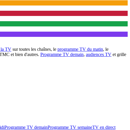
à la TV
sur toutes les chaînes, le
programme TV du matin
, le
 TMC et bien d'autres.
Programme TV demain
,
audiences TV
et grille
idi
Programme TV demain
Programme TV semaine
TV en direct