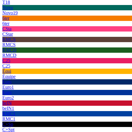
T18
Novo
Novo19
6ter
6ter
CSta
CStar
RMCS
RMCS
RMCD
RMCD
C25
C25
Équi
Équipe
Euro
Euro1
Euro
Euro2
beIN
beIN1
RMC1
RMC1
C+Sp
C+Spt