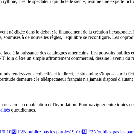
 rythme, c'est le spectateur qui dicte le sien », résume une experte fic
ent négligée dans le débat : le financement de la création hexagonale. 
, soumises à de nouvelles règles, l'équilibre se reconfigure. Les coprodu
iée face à la puissance des catalogues américains. Les pouvoirs publics et 
TNT, loin d'être un simple affrontement commercial, dessine l'avenir du 
nds rendez-vous collectifs et le direct, le streaming s'impose sur la fic
ertitude demeure : le téléspectateur français n'a jamais disposé d'autan
 consacre la cohabitation et l'hybridation. Pour naviguer entre toutes c
alités
quotidiennes.
19h10
2️⃣
F2
N'oubliez pas les paroles
19h10
2️⃣
F2
N'oubliez pas les par