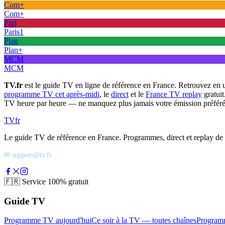
Com+
Com+
Pari
Paris1
Plan
Plan+
MCM
MCM
TV.fr
est le guide TV en ligne de référence en France. Retrouvez en 
programme TV cet après-midi
, le
direct
et le
France TV replay
gratuit
TV heure par heure — ne manquez plus jamais votre émission préféré
TV
fr
Le guide TV de référence en France. Programmes, direct et replay de t
✉ support@tv.fr
🇫🇷
Service 100% gratuit
Guide TV
Programme TV aujourd'hui
Ce soir à la TV — toutes chaînes
Program