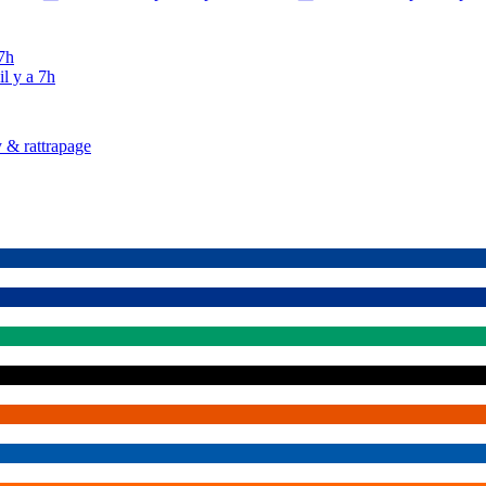
 7h
il y a 7h
 & rattrapage