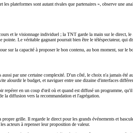
 les plateformes sont autant rivales que partenaires », observe une anal
ours et le visionnage individuel ; la TNT garde la main sur le direct, le
e pointe. Le véritable gagnant pourrait bien être le téléspectateur, qui 
 joue sur la capacité à proposer le bon contenu, au bon moment, sur le b
s aussi par une certaine complexité. D'un côté, le choix n'a jamais été a
 vite alourdir le budget, et naviguer entre une dizaine d'interfaces diff
ir repérer en un coup d'œil où et quand est diffusé un programme, qu'il
de la diffusion vers la recommandation et l'agrégation.
propre grille. Il regarde le direct pour les grands événements et bascule
les acteurs à repenser leur proposition de valeur.