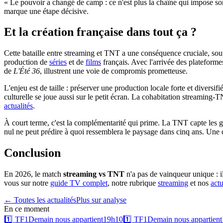
« Le pouvoir a changé de camp : ce n'est plus la chaîne qui impose son
marque une étape décisive.
Et la création française dans tout ça ?
Cette bataille entre streaming et TNT a une conséquence cruciale, souv
production de
séries
et de
films
français. Avec l'arrivée des plateformes
de
L'Été 36
, illustrent une voie de compromis prometteuse.
L'enjeu est de taille : préserver une production locale forte et diversif
culturelle se joue aussi sur le petit écran. La cohabitation streaming-
actualités
.
À court terme, c'est la complémentarité qui prime. La TNT capte les gra
nul ne peut prédire à quoi ressemblera le paysage dans cinq ans. Une c
Conclusion
En 2026, le match
streaming vs TNT
n'a pas de vainqueur unique : il
vous sur notre
guide TV complet
, notre rubrique
streaming
et nos
actu
← Toutes les actualités
Plus sur
analyse
En ce moment
1️⃣
TF1
Demain nous appartient
19h10
1️⃣
TF1
Demain nous appartient