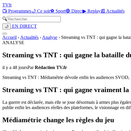
TV
fr
📺 Programmes
🌙 Ce soir
⚽ Sport
🔴 Direct
▶ Replay
📰 Actualités
🔍
EN DIRECT
🌙
Accueil
›
Actualités
›
Analyse
›
Streaming vs TNT : qui gagne la batai
ANALYSE
Streaming vs TNT : qui gagne la bataille 
il y a 48 jours
Par
Rédaction TV.fr
Streaming vs TNT : Médiamétrie dévoile enfin les audiences SVOD, le 
Streaming vs TNT : qui gagne vraiment la 
La guerre est déclarée, mais elle se joue désormais à armes plus égale
publie enfin les audiences réelles des plateformes, le visionnage en di
Médiamétrie change les règles du jeu