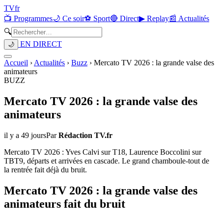
TV
fr
📺 Programmes
🌙 Ce soir
⚽ Sport
🔴 Direct
▶ Replay
📰 Actualités
🔍
EN DIRECT
🌙
Accueil
›
Actualités
›
Buzz
›
Mercato TV 2026 : la grande valse des
animateurs
BUZZ
Mercato TV 2026 : la grande valse des
animateurs
il y a 49 jours
Par
Rédaction TV.fr
Mercato TV 2026 : Yves Calvi sur T18, Laurence Boccolini sur
TBT9, départs et arrivées en cascade. Le grand chamboule-tout de
la rentrée fait déjà du bruit.
Mercato TV 2026 : la grande valse des
animateurs fait du bruit