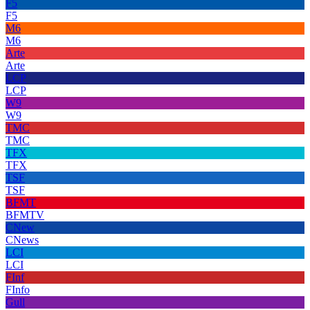
F5
F5
M6
M6
Arte
Arte
LCP
LCP
W9
W9
TMC
TMC
TFX
TFX
TSF
TSF
BFMT
BFMTV
CNew
CNews
LCI
LCI
FInf
FInfo
Gull