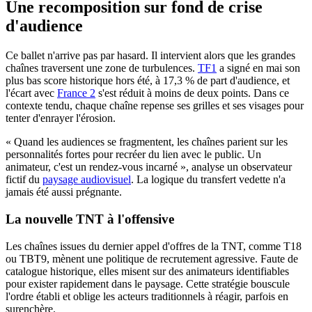
Une recomposition sur fond de crise
d'audience
Ce ballet n'arrive pas par hasard. Il intervient alors que les grandes
chaînes traversent une zone de turbulences.
TF1
a signé en mai son
plus bas score historique hors été, à 17,3 % de part d'audience, et
l'écart avec
France 2
s'est réduit à moins de deux points. Dans ce
contexte tendu, chaque chaîne repense ses grilles et ses visages pour
tenter d'enrayer l'érosion.
« Quand les audiences se fragmentent, les chaînes parient sur les
personnalités fortes pour recréer du lien avec le public. Un
animateur, c'est un rendez-vous incarné », analyse un observateur
fictif du
paysage audiovisuel
. La logique du transfert vedette n'a
jamais été aussi prégnante.
La nouvelle TNT à l'offensive
Les chaînes issues du dernier appel d'offres de la TNT, comme T18
ou TBT9, mènent une politique de recrutement agressive. Faute de
catalogue historique, elles misent sur des animateurs identifiables
pour exister rapidement dans le paysage. Cette stratégie bouscule
l'ordre établi et oblige les acteurs traditionnels à réagir, parfois en
surenchère.