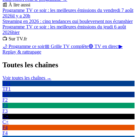
📰 À lire aussi
Programme TV ce soir : les meilleures émissions du vendredi 7 août
2026
il y a 20h
Streaming en 2026 : cinq tendances qui bouleversent nos écrans
hier
Programme TV ce soir : les meilleures émissions du jeudi 6 août
2026
hier
📺 Sur TV.fr
🌙 Programme ce soir
📅 Grille TV complète
🔴 TV en direct
▶
Replay & rattrapage
Toutes les
chaînes
Voir toutes les chaînes →
TF1
TF1
F2
F2
F3
F3
C+
C+
F4
F4