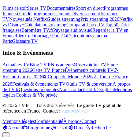
Films ce soir
Séries TV
Documentaires
Sport en direct
Programmes
Jeunesse
Guide programmes enfants
Divertissement
Journaux
TV
Nouveautés Netflix
Guides streaming
Prix streaming 2026
Netflix
vs Disney+
Calculateur streaming
Comparatif box TV
Top 50 séries
françaises
Baromètre TV.fr
Paysage audiovisuel
Regarder la TV en
France
Lieux de tournage Paris
Cafés iconiques cinéma
Paris
Glossaire TV
Infos & Événements
Actualités TV
Blog TV.fr
Nos auteurs
Observatoire TV
Étude
streaming 2026
Carte TV France
Événements culturels TV
🎾
Roland-Garros 2026
⚽ Coupe du Monde 2026
🚴 Tour de France
2026
Festivals & événements TV
Outils TV & conversion
À propos
de TV.fr
Questions fréquentes
Nous contacter
🇬🇧 English
Mentions
légales
Cookies & Vie privée
©
2026
TV.fr — Tous droits réservés. Le guide TV gratuit de
référence en France. Contact :
support@tv.fr
Mentions légales
Confidentialité
À propos
Contact
🏠
Accueil
📺
Programme
🌙
Ce soir
🔴
Direct
🔍
Recherche
↑