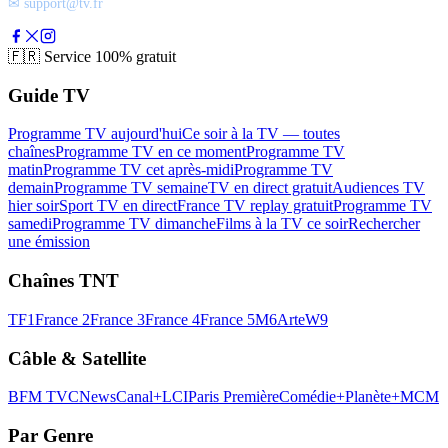
✉ support@tv.fr
🇫🇷
Service 100% gratuit
Guide TV
Programme TV aujourd'hui
Ce soir à la TV — toutes
chaînes
Programme TV en ce moment
Programme TV
matin
Programme TV cet après-midi
Programme TV
demain
Programme TV semaine
TV en direct gratuit
Audiences TV
hier soir
Sport TV en direct
France TV replay gratuit
Programme TV
samedi
Programme TV dimanche
Films à la TV ce soir
Rechercher
une émission
Chaînes TNT
TF1
France 2
France 3
France 4
France 5
M6
Arte
W9
Câble & Satellite
BFM TV
CNews
Canal+
LCI
Paris Première
Comédie+
Planète+
MCM
Par Genre