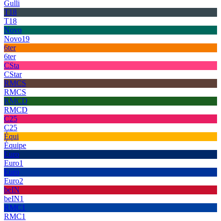
Gulli
T18
T18
Novo
Novo19
6ter
6ter
CSta
CStar
RMCS
RMCS
RMCD
RMCD
C25
C25
Équi
Équipe
Euro
Euro1
Euro
Euro2
beIN
beIN1
RMC1
RMC1