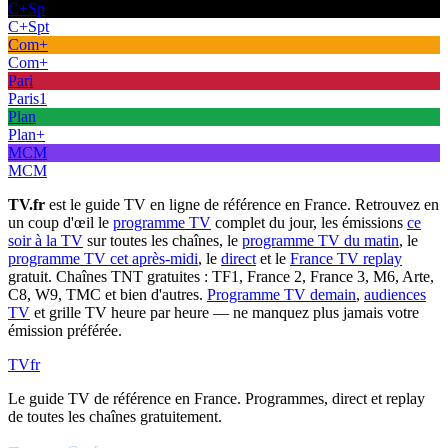
C+Sp
C+Spt
Com+
Com+
Pari
Paris1
Plan
Plan+
MCM
MCM
TV.fr
est le guide TV en ligne de référence en France. Retrouvez en
un coup d'œil le
programme TV
complet du jour, les émissions
ce
soir à la TV
sur toutes les chaînes, le
programme TV du matin
, le
programme TV cet après-midi
, le
direct
et le
France TV replay
gratuit. Chaînes TNT gratuites : TF1, France 2, France 3, M6, Arte,
C8, W9, TMC et bien d'autres.
Programme TV demain
,
audiences
TV
et grille TV heure par heure — ne manquez plus jamais votre
émission préférée.
TV
fr
Le guide TV de référence en France. Programmes, direct et replay
de toutes les chaînes gratuitement.