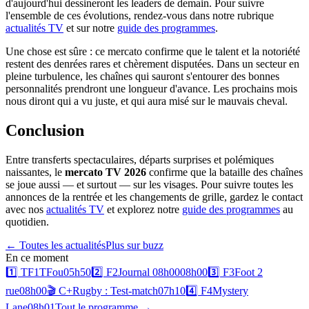
d'aujourd'hui dessineront les leaders de demain. Pour suivre
l'ensemble de ces évolutions, rendez-vous dans notre rubrique
actualités TV
et sur notre
guide des programmes
.
Une chose est sûre : ce mercato confirme que le talent et la notoriété
restent des denrées rares et chèrement disputées. Dans un secteur en
pleine turbulence, les chaînes qui sauront s'entourer des bonnes
personnalités prendront une longueur d'avance. Les prochains mois
nous diront qui a vu juste, et qui aura misé sur le mauvais cheval.
Conclusion
Entre transferts spectaculaires, départs surprises et polémiques
naissantes, le
mercato TV 2026
confirme que la bataille des chaînes
se joue aussi — et surtout — sur les visages. Pour suivre toutes les
annonces de la rentrée et les changements de grille, gardez le contact
avec nos
actualités TV
et explorez notre
guide des programmes
au
quotidien.
← Toutes les actualités
Plus sur
buzz
En ce moment
1️⃣
TF1
TFou
05h50
2️⃣
F2
Journal 08h00
08h00
3️⃣
F3
Foot 2
rue
08h00
🎬
C+
Rugby : Test-match
07h10
4️⃣
F4
Mystery
Lane
08h01
Tout le programme →