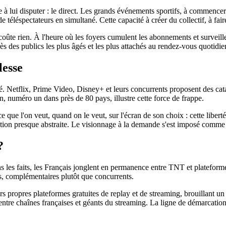
e à lui disputer : le direct. Les grands événements sportifs, à commen
e téléspectateurs en simultané. Cette capacité à créer du collectif, à fa
 coûte rien. À l'heure où les foyers cumulent les abonnements et surveill
des publics les plus âgés et les plus attachés au rendez-vous quotidie
lesse
ersé. Netflix, Prime Video, Disney+ et leurs concurrents proposent des ca
, numéro un dans près de 80 pays, illustre cette force de frappe.
 ce que l'on veut, quand on le veut, sur l'écran de son choix : cette libe
ion presque abstraite. Le visionnage à la demande s'est imposé comme l
?
les faits, les Français jonglent en permanence entre TNT et plateformes,
s, complémentaires plutôt que concurrents.
urs propres plateformes gratuites de replay et de streaming, brouillant u
 entre chaînes françaises et géants du streaming. La ligne de démarcatio