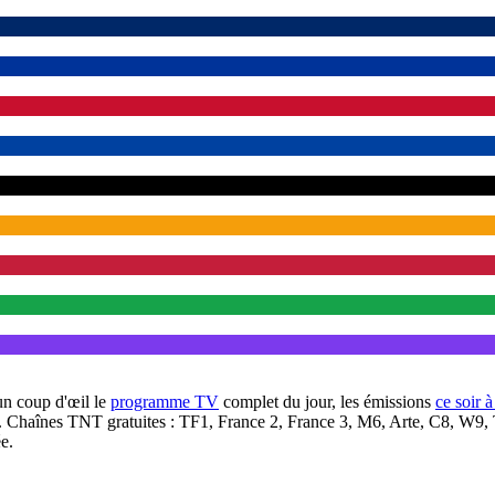
un coup d'œil le
programme TV
complet du jour, les émissions
ce soir 
. Chaînes TNT gratuites : TF1, France 2, France 3, M6, Arte, C8, W9,
e.