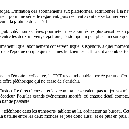
 budget. L'inflation des abonnements aux plateformes, additionnée à la h
 pour une série, le regardent, puis résilient avant de se tourner vers 
ur à la gratuité de la TNT.
ec publicité, moins chères, pour retenir les abonnés les plus sensibles 
re entre les deux univers, déjà floue, s'estompe un peu plus à mesure que
permanent : quel abonnement conserver, lequel suspendre, à quel moment p
ée de l'époque où quelques chaînes hertziennes suffisaient à combler tou
ect et l'émotion collective, la TNT reste imbattable, portée par une Cou
e offre pléthorique qui ne cesse de s'enrichir.
ffusion. Le direct hertzien et le streaming ne se valent pas toujours sur 
écodeur. Pour les grands événements sportifs, où chaque détail compte, la 
la bande passante.
 : téléphone dans les transports, tablette au lit, ordinateur au bureau. 
La bataille entre les deux mondes se joue donc aussi, et de plus en plus, 