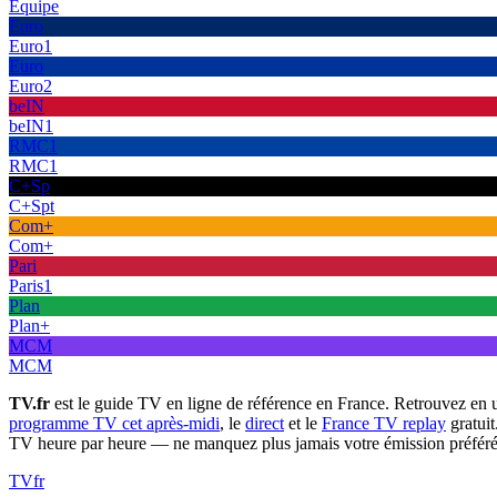
Équipe
Euro
Euro1
Euro
Euro2
beIN
beIN1
RMC1
RMC1
C+Sp
C+Spt
Com+
Com+
Pari
Paris1
Plan
Plan+
MCM
MCM
TV.fr
est le guide TV en ligne de référence en France. Retrouvez en 
programme TV cet après-midi
, le
direct
et le
France TV replay
gratuit
TV heure par heure — ne manquez plus jamais votre émission préféré
TV
fr