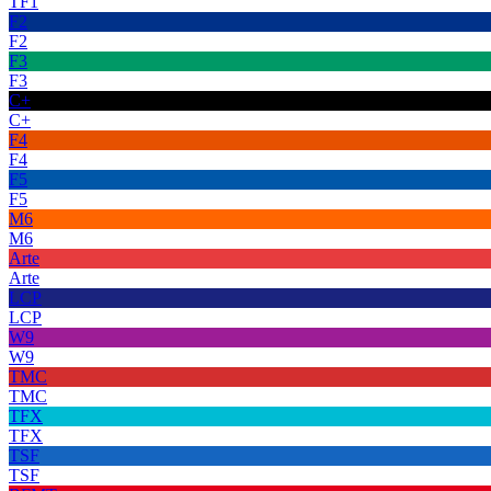
TF1
F2
F2
F3
F3
C+
C+
F4
F4
F5
F5
M6
M6
Arte
Arte
LCP
LCP
W9
W9
TMC
TMC
TFX
TFX
TSF
TSF