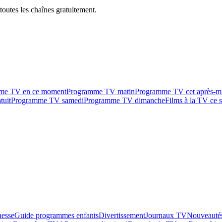
outes les chaînes gratuitement.
me TV en ce moment
Programme TV matin
Programme TV cet après-m
tuit
Programme TV samedi
Programme TV dimanche
Films à la TV ce s
esse
Guide programmes enfants
Divertissement
Journaux TV
Nouveautés