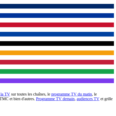
à la TV
sur toutes les chaînes, le
programme TV du matin
, le
 TMC et bien d'autres.
Programme TV demain
,
audiences TV
et grille