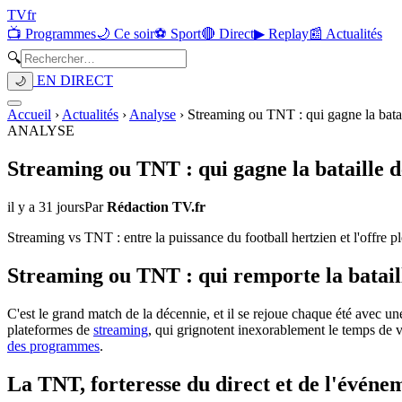
TV
fr
📺 Programmes
🌙 Ce soir
⚽ Sport
🔴 Direct
▶ Replay
📰 Actualités
🔍
EN DIRECT
🌙
Accueil
›
Actualités
›
Analyse
›
Streaming ou TNT : qui gagne la batai
ANALYSE
Streaming ou TNT : qui gagne la bataille de
il y a 31 jours
Par
Rédaction TV.fr
Streaming vs TNT : entre la puissance du football hertzien et l'offre p
Streaming ou TNT : qui remporte la bataill
C'est le grand match de la décennie, et il se rejoue chaque été avec une
plateformes de
streaming
, qui grignotent inexorablement le temps de v
des programmes
.
La TNT, forteresse du direct et de l'événe