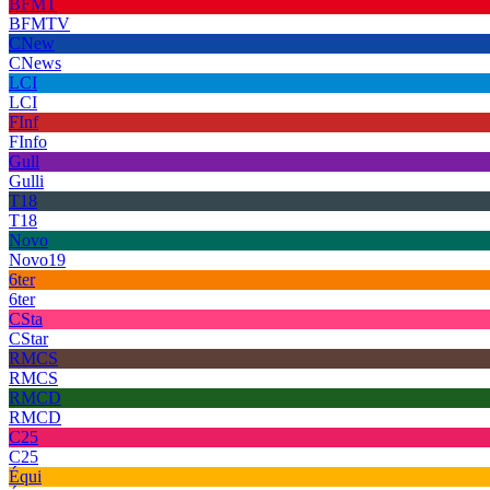
BFMT
BFMTV
CNew
CNews
LCI
LCI
FInf
FInfo
Gull
Gulli
T18
T18
Novo
Novo19
6ter
6ter
CSta
CStar
RMCS
RMCS
RMCD
RMCD
C25
C25
Équi