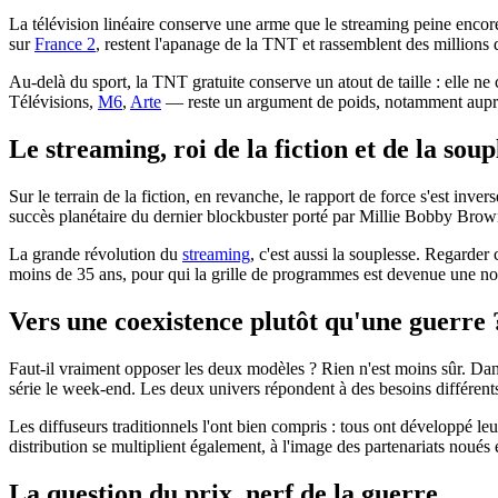
La télévision linéaire conserve une arme que le streaming peine encor
sur
France 2
, restent l'apanage de la TNT et rassemblent des millions d
Au-delà du sport, la TNT gratuite conserve un atout de taille : elle ne
Télévisions,
M6
,
Arte
— reste un argument de poids, notamment auprès 
Le streaming, roi de la fiction et de la soup
Sur le terrain de la fiction, en revanche, le rapport de force s'est inv
succès planétaire du dernier blockbuster porté par Millie Bobby Brown
La grande révolution du
streaming
, c'est aussi la souplesse. Regarder
moins de 35 ans, pour qui la grille de programmes est devenue une not
Vers une coexistence plutôt qu'une guerre 
Faut-il vraiment opposer les deux modèles ? Rien n'est moins sûr. Dans 
série le week-end. Les deux univers répondent à des besoins différent
Les diffuseurs traditionnels l'ont bien compris : tous ont développé le
distribution se multiplient également, à l'image des partenariats noués
La question du prix, nerf de la guerre