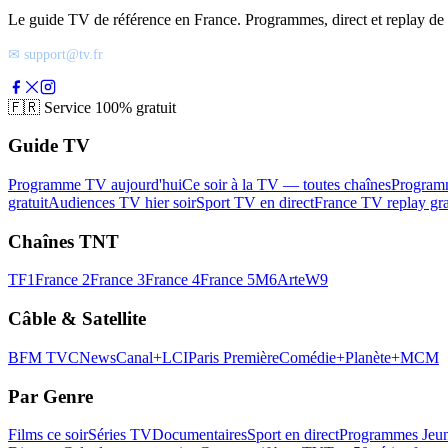
Le guide TV de référence en France. Programmes, direct et replay de t
✉ support@tv.fr
🇫🇷
Service 100% gratuit
Guide TV
Programme TV aujourd'hui
Ce soir à la TV — toutes chaînes
Program
gratuit
Audiences TV hier soir
Sport TV en direct
France TV replay gra
Chaînes TNT
TF1
France 2
France 3
France 4
France 5
M6
Arte
W9
Câble & Satellite
BFM TV
CNews
Canal+
LCI
Paris Première
Comédie+
Planète+
MCM
Par Genre
Films ce soir
Séries TV
Documentaires
Sport en direct
Programmes Jeun