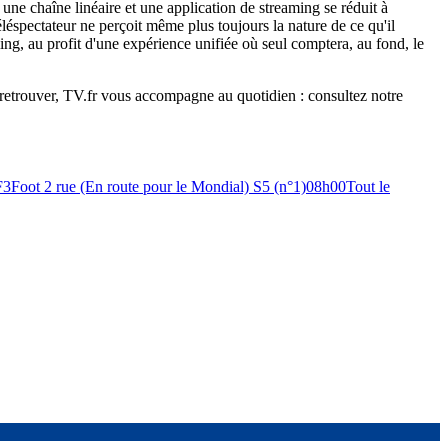
 une chaîne linéaire et une application de streaming se réduit à
éléspectateur ne perçoit même plus toujours la nature de ce qu'il
ing, au profit d'une expérience unifiée où seul comptera, au fond, le
y retrouver, TV.fr vous accompagne au quotidien : consultez notre
F3
Foot 2 rue (En route pour le Mondial) S5 (n°1)
08h00
Tout le