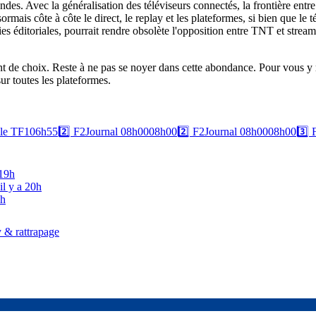
ndes. Avec la généralisation des téléviseurs connectés, la frontière entre
ais côte à côte le direct, le replay et les plateformes, si bien que le t
s éditoriales, pourrait rendre obsolète l'opposition entre TNT et stream
utant de choix. Reste à ne pas se noyer dans cette abondance. Pour vous 
r toutes les plateformes.
ale TF1
06h55
2️⃣
F2
Journal 08h00
08h00
2️⃣
F2
Journal 08h00
08h00
3️⃣
 19h
il y a 20h
0h
 & rattrapage