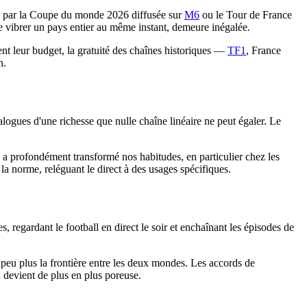
cer par la Coupe du monde 2026 diffusée sur
M6
ou le Tour de France
ire vibrer un pays entier au même instant, demeure inégalée.
ent leur budget, la gratuité des chaînes historiques —
TF1
, France
n.
talogues d'une richesse que nulle chaîne linéaire ne peut égaler. Le
rté a profondément transformé nos habitudes, en particulier chez les
a norme, reléguant le direct à des usages spécifiques.
 regardant le football en direct le soir et enchaînant les épisodes de
n peu plus la frontière entre les deux mondes. Les accords de
n devient de plus en plus poreuse.