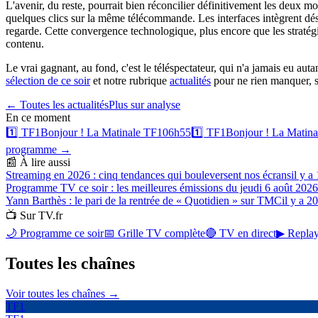
L'avenir, du reste, pourrait bien réconcilier définitivement les deux mo
quelques clics sur la même télécommande. Les interfaces intègrent désorm
regarde. Cette convergence technologique, plus encore que les stratégie
contenu.
Le vrai gagnant, au fond, c'est le téléspectateur, qui n'a jamais eu a
sélection de ce soir
et notre rubrique
actualités
pour ne rien manquer, su
← Toutes les actualités
Plus sur
analyse
En ce moment
1️⃣
TF1
Bonjour ! La Matinale TF1
06h55
1️⃣
TF1
Bonjour ! La Matin
programme →
📰 À lire aussi
Streaming en 2026 : cinq tendances qui bouleversent nos écrans
il y a
Programme TV ce soir : les meilleures émissions du jeudi 6 août 2026
Yann Barthès : le pari de la rentrée de « Quotidien » sur TMC
il y a 2
📺 Sur TV.fr
🌙 Programme ce soir
📅 Grille TV complète
🔴 TV en direct
▶ Replay
Toutes les
chaînes
Voir toutes les chaînes →
TF1