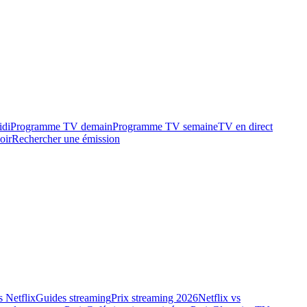
idi
Programme TV demain
Programme TV semaine
TV en direct
oir
Rechercher une émission
 Netflix
Guides streaming
Prix streaming 2026
Netflix vs