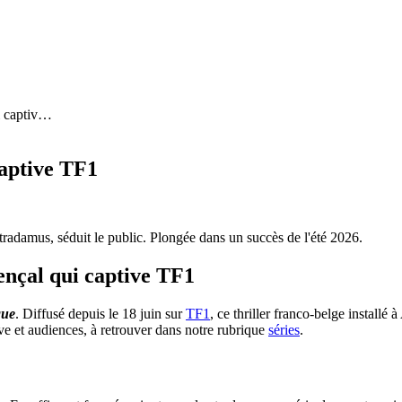
i captiv
…
captive TF1
stradamus, séduit le public. Plongée dans un succès de l'été 2026.
vençal qui captive TF1
que
. Diffusé depuis le 18 juin sur
TF1
, ce thriller franco-belge install
ve et audiences, à retrouver dans notre rubrique
séries
.