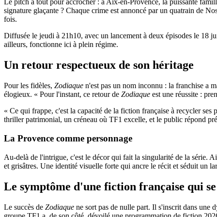
Le pitch a tout pour accrocher : à Aix-en-Provence, la puissante famill
signature glaçante ? Chaque crime est annoncé par un quatrain de Nostr
fois.
Diffusée le jeudi à 21h10, avec un lancement à deux épisodes le 18 ju
ailleurs, fonctionne ici à plein régime.
Un retour respectueux de son héritage
Pour les fidèles,
Zodiaque
n'est pas un nom inconnu : la franchise a mar
élogieux. « Pour l'instant, ce retour de
Zodiaque
est une réussite : pre
« Ce qui frappe, c'est la capacité de la fiction française à recycler s
thriller patrimonial, un créneau où TF1 excelle, et le public répond pr
La Provence comme personnage
Au-delà de l'intrigue, c'est le décor qui fait la singularité de la série.
et grisâtres. Une identité visuelle forte qui ancre le récit et séduit un
Le symptôme d'une fiction française qui se
Le succès de
Zodiaque
ne sort pas de nulle part. Il s'inscrit dans une
groupe TF1 a, de son côté, dévoilé une programmation de fiction 2026-20