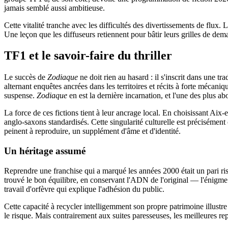
jamais semblé aussi ambitieuse.
Cette vitalité tranche avec les difficultés des divertissements de flux. Là
Une leçon que les diffuseurs retiennent pour bâtir leurs grilles de dem
TF1 et le savoir-faire du thriller
Le succès de
Zodiaque
ne doit rien au hasard : il s'inscrit dans une tr
alternant enquêtes ancrées dans les territoires et récits à forte mécaniq
suspense.
Zodiaque
en est la dernière incarnation, et l'une des plus ab
La force de ces fictions tient à leur ancrage local. En choisissant Aix
anglo-saxons standardisés. Cette singularité culturelle est précisémen
peinent à reproduire, un supplément d'âme et d'identité.
Un héritage assumé
Reprendre une franchise qui a marqué les années 2000 était un pari risqu
trouvé le bon équilibre, en conservant l'ADN de l'original — l'énigme 
travail d'orfèvre qui explique l'adhésion du public.
Cette capacité à recycler intelligemment son propre patrimoine illustre
le risque. Mais contrairement aux suites paresseuses, les meilleures re