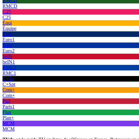
RMCD
RMCD
C25
C25
Équi
Équipe
Euro
Euro1
Euro
Euro2
beIN
beIN1
RMC1
RMC1
C+Sp
C+Spt
Com+
Com+
Pari
Paris1
Plan
Plan+
MCM
MCM