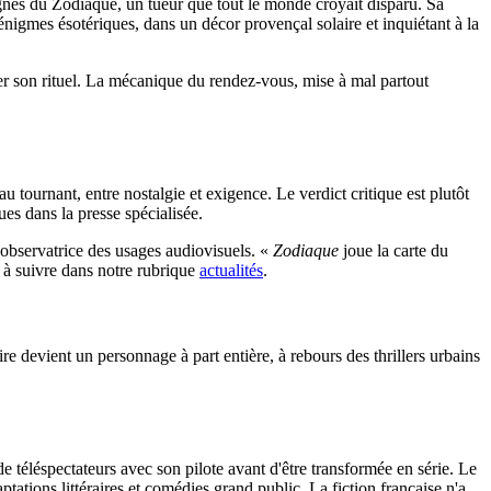
signés du Zodiaque, un tueur que tout le monde croyait disparu. Sa
nigmes ésotériques, dans un décor provençal solaire et inquiétant à la
ser son rituel. La mécanique du rendez-vous, mise à mal partout
 tournant, entre nostalgie et exigence. Le verdict critique est plutôt
es dans la presse spécialisée.
, observatrice des usages audiovisuels. «
Zodiaque
joue la carte du
, à suivre dans notre rubrique
actualités
.
toire devient un personnage à part entière, à rebours des thrillers urbains
de téléspectateurs avec son pilote avant d'être transformée en série. Le
ations littéraires et comédies grand public. La fiction française n'a