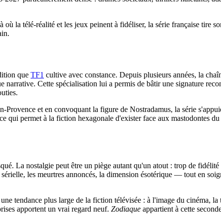
 où la télé-réalité et les jeux peinent à fidéliser, la série française tire s
ain.
adition que
TF1
cultive avec constance. Depuis plusieurs années, la chaîne a
ue narrative. Cette spécialisation lui a permis de bâtir une signature rec
outies.
-en-Provence et en convoquant la figure de Nostradamus, la série s'appuie
t ce qui permet à la fiction hexagonale d'exister face aux mastodontes d
é. La nostalgie peut être un piège autant qu'un atout : trop de fidélité e
sérielle, les meurtres annoncés, la dimension ésotérique — tout en soig
 une tendance plus large de la fiction télévisée : à l'image du cinéma, l
prises apportent un vrai regard neuf.
Zodiaque
appartient à cette seconde