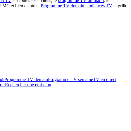
à la TV
sur toutes les chaînes, le
programme TV du matin
, le
 TMC et bien d'autres.
Programme TV demain
,
audiences TV
et grille
idi
Programme TV demain
Programme TV semaine
TV en direct
oir
Rechercher une émission