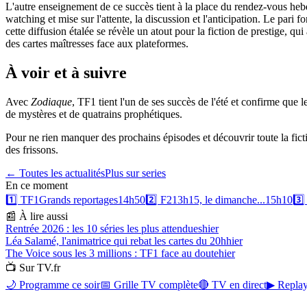
L'autre enseignement de ce succès tient à la place du rendez-vous he
watching et mise sur l'attente, la discussion et l'anticipation. Le pari 
cette diffusion étalée se révèle un atout pour la fiction de prestige, 
des cartes maîtresses face aux plateformes.
À voir et à suivre
Avec
Zodiaque
, TF1 tient l'un de ses succès de l'été et confirme que l
de mystères et de quatrains prophétiques.
Pour ne rien manquer des prochains épisodes et découvrir toute la fic
des frissons.
← Toutes les actualités
Plus sur
series
En ce moment
1️⃣
TF1
Grands reportages
14h50
2️⃣
F2
13h15, le dimanche...
15h10
3️⃣
📰 À lire aussi
Rentrée 2026 : les 10 séries les plus attendues
hier
Léa Salamé, l'animatrice qui rebat les cartes du 20h
hier
The Voice sous les 3 millions : TF1 face au doute
hier
📺 Sur TV.fr
🌙 Programme ce soir
📅 Grille TV complète
🔴 TV en direct
▶ Replay