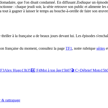
bdomadaire, que l'on disait condamné. En diffusant
Zodiaque
un épisode
fonctionne : chaque jeudi soir, la série retrouve son public et alimente le
qui a tout à gagner à laisser le temps au bouche-à-oreille de faire son œ
e thriller à la française a de beaux jours devant lui. Les épisodes s'encha
tion française du moment, consultez la page
TF1
, notre rubrique
séries
e
F3
Alex Hugo
13h35
4️⃣
F4
Moi à ton âge
15h07
🎬
C+
Débrief Moto
15h
 & rattrapage