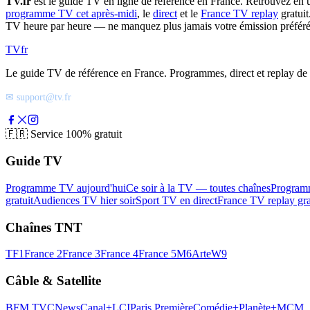
TV.fr
est le guide TV en ligne de référence en France. Retrouvez en 
programme TV cet après-midi
, le
direct
et le
France TV replay
gratuit
TV heure par heure — ne manquez plus jamais votre émission préféré
TV
fr
Le guide TV de référence en France. Programmes, direct et replay de t
✉ support@tv.fr
🇫🇷
Service 100% gratuit
Guide TV
Programme TV aujourd'hui
Ce soir à la TV — toutes chaînes
Program
gratuit
Audiences TV hier soir
Sport TV en direct
France TV replay gra
Chaînes TNT
TF1
France 2
France 3
France 4
France 5
M6
Arte
W9
Câble & Satellite
BFM TV
CNews
Canal+
LCI
Paris Première
Comédie+
Planète+
MCM