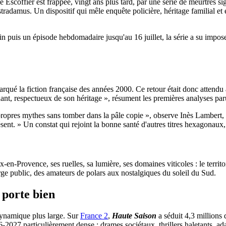
e Escoffier est frappée, vingt ans plus tard, par une série de meurtres 
adamus. Un dispositif qui mêle enquête policière, héritage familial et é
in puis un épisode hebdomadaire jusqu'au 16 juillet, la série a su impo
qué la fiction française des années 2000. Ce retour était donc attendu au
nant, respectueux de son héritage », résument les premières analyses paru
es propres mythes sans tomber dans la pâle copie », observe Inès Lambert
ésent. » Un constat qui rejoint la bonne santé d'autres titres hexagonaux
 Aix-en-Provence, ses ruelles, sa lumière, ses domaines viticoles : le terri
 large public, des amateurs de polars aux nostalgiques du soleil du Sud.
 porte bien
 dynamique plus large. Sur
France 2
,
Haute Saison
a séduit 4,3 millions 
27 particulièrement dense : drames sociétaux, thrillers haletants, adapt