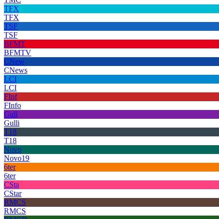
TFX
TFX
TSF
TSF
BFMT
BFMTV
CNew
CNews
LCI
LCI
FInf
FInfo
Gull
Gulli
T18
T18
Novo
Novo19
6ter
6ter
CSta
CStar
RMCS
RMCS