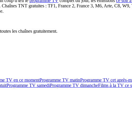
un coup d'œil le
programme TV
complet du jour, les émissions
ce soir 
. Chaînes TNT gratuites : TF1, France 2, France 3, M6, Arte, C8, W9,
e.
outes les chaînes gratuitement.
me TV en ce moment
Programme TV matin
Programme TV cet après-m
tuit
Programme TV samedi
Programme TV dimanche
Films à la TV ce s