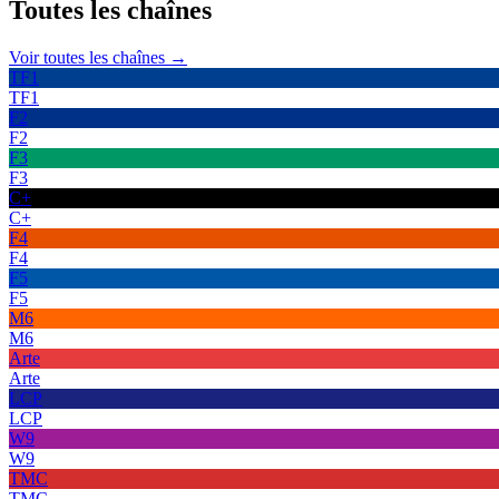
Toutes les
chaînes
Voir toutes les chaînes →
TF1
TF1
F2
F2
F3
F3
C+
C+
F4
F4
F5
F5
M6
M6
Arte
Arte
LCP
LCP
W9
W9
TMC
TMC