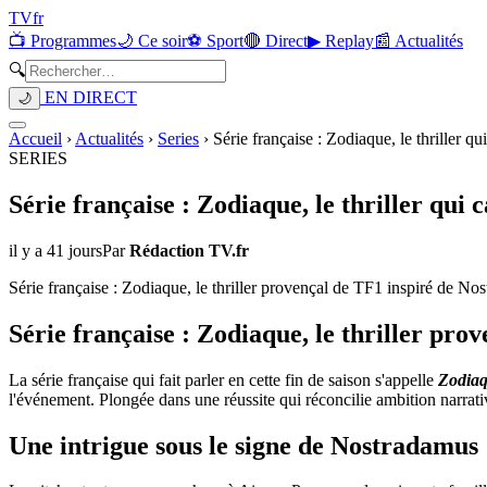
TV
fr
📺 Programmes
🌙 Ce soir
⚽ Sport
🔴 Direct
▶ Replay
📰 Actualités
🔍
EN DIRECT
🌙
Accueil
›
Actualités
›
Series
›
Série française : Zodiaque, le thriller qu
SERIES
Série française : Zodiaque, le thriller qui 
il y a 41 jours
Par
Rédaction TV.fr
Série française : Zodiaque, le thriller provençal de TF1 inspiré de No
Série française : Zodiaque, le thriller pro
La série française qui fait parler en cette fin de saison s'appelle
Zodia
l'événement. Plongée dans une réussite qui réconcilie ambition narrati
Une intrigue sous le signe de Nostradamus