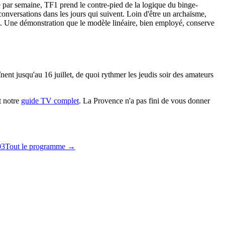
 par semaine, TF1 prend le contre-pied de la logique du binge-
s conversations dans les jours qui suivent. Loin d'être un archaïsme,
uvre. Une démonstration que le modèle linéaire, bien employé, conserve
înent jusqu'au 16 juillet, de quoi rythmer les jeudis soir des amateurs
t notre
guide TV complet
. La Provence n'a pas fini de vous donner
03
Tout le programme →