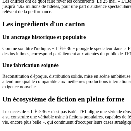
Les chiffres ont de quoi faire rêver les concurrents. Le 25 mai, « L'Ét
jusqu'à 4,92 millions de fidèles, pour une part d'audience spectacula
relèvent de la performance.
Les ingrédients d'un carton
Un ancrage historique et populaire
Comme son titre l'indique, « L'Été 36 » plonge le spectateur dans la F
destins intimes, correspond parfaitement aux attentes du public de TF1,
Une fabrication soignée
Reconstitution d'époque, distribution solide, mise en scène ambitieuse 
attend une qualité comparable aux meilleures productions internationales
exigence nouvelle.
Un écosystème de fiction en pleine forme
Le succès de « L'Été 36 » n'est pas isolé. TF1 aligne une série de ré
a su construire une véritable usine à fictions populaires, capables de f
vie, encore plus belle », qui continuent d'occuper leurs cases stratég