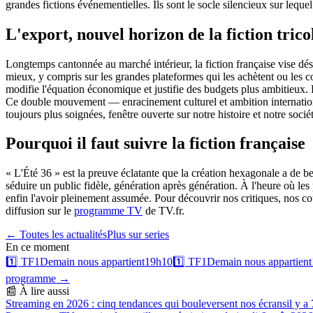
grandes fictions événementielles. Ils sont le socle silencieux sur lequel
L'export, nouvel horizon de la fiction trico
Longtemps cantonnée au marché intérieur, la fiction française vise dés
mieux, y compris sur les grandes plateformes qui les achètent ou les 
modifie l'équation économique et justifie des budgets plus ambitieux. Le
Ce double mouvement — enracinement culturel et ambition international
toujours plus soignées, fenêtre ouverte sur notre histoire et notre soc
Pourquoi il faut suivre la fiction française
« L'Été 36 » est la preuve éclatante que la création hexagonale a de be
séduire un public fidèle, génération après génération. À l'heure où les 
enfin l'avoir pleinement assumée. Pour découvrir nos critiques, nos co
diffusion sur le
programme TV
de TV.fr.
← Toutes les actualités
Plus sur
series
En ce moment
1️⃣
TF1
Demain nous appartient
19h10
1️⃣
TF1
Demain nous appartient
programme →
📰 À lire aussi
Streaming en 2026 : cinq tendances qui bouleversent nos écrans
il y a