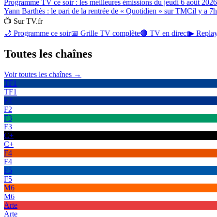
Programme TV ce soir : les meilleures émissions du jeudi 6 août 2026
Yann Barthès : le pari de la rentrée de « Quotidien » sur TMC
il y a 7h
📺 Sur TV.fr
🌙 Programme ce soir
📅 Grille TV complète
🔴 TV en direct
▶ Replay
Toutes les
chaînes
Voir toutes les chaînes →
TF1
TF1
F2
F2
F3
F3
C+
C+
F4
F4
F5
F5
M6
M6
Arte
Arte