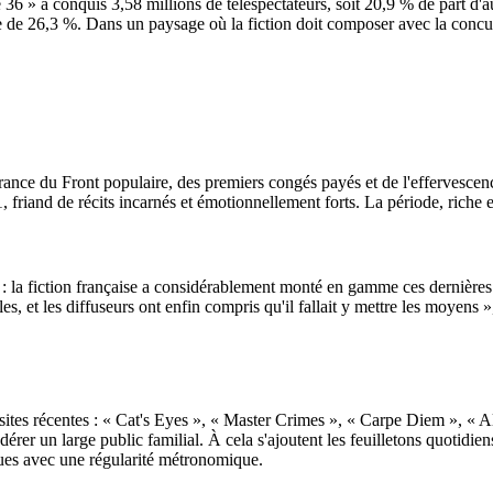
é 36 » a conquis 3,58 millions de téléspectateurs, soit 20,9 % de part d'
ire de 26,3 %. Dans un paysage où la fiction doit composer avec la conc
rance du Front populaire, des premiers congés payés et de l'effervescenc
 friand de récits incarnés et émotionnellement forts. La période, riche e
: la fiction française a considérablement monté en gamme ces dernières a
, et les diffuseurs ont enfin compris qu'il fallait y mettre les moyens »,
ussites récentes : « Cat's Eyes », « Master Crimes », « Carpe Diem », 
édérer un large public familial. À cela s'ajoutent les feuilletons quotidi
iques avec une régularité métronomique.