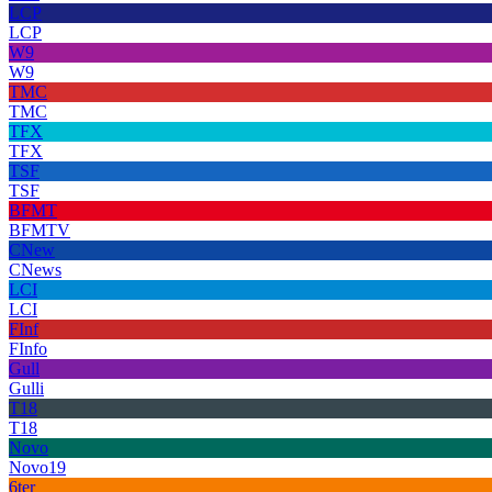
LCP
LCP
W9
W9
TMC
TMC
TFX
TFX
TSF
TSF
BFMT
BFMTV
CNew
CNews
LCI
LCI
FInf
FInfo
Gull
Gulli
T18
T18
Novo
Novo19
6ter