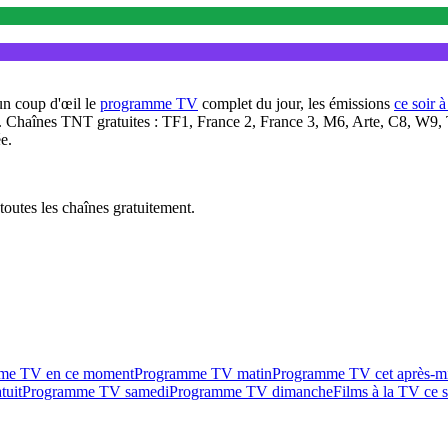
un coup d'œil le
programme TV
complet du jour, les émissions
ce soir 
. Chaînes TNT gratuites : TF1, France 2, France 3, M6, Arte, C8, W9,
e.
outes les chaînes gratuitement.
me TV en ce moment
Programme TV matin
Programme TV cet après-m
tuit
Programme TV samedi
Programme TV dimanche
Films à la TV ce s