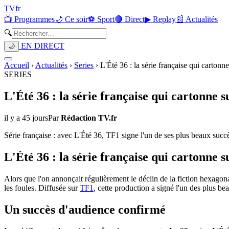
TV
fr
📺 Programmes
🌙 Ce soir
⚽ Sport
🔴 Direct
▶ Replay
📰 Actualités
🔍
EN DIRECT
🌙
Accueil
›
Actualités
›
Series
›
L'Été 36 : la série française qui cartonn
SERIES
L'Été 36 : la série française qui cartonne 
il y a 45 jours
Par
Rédaction TV.fr
Série française : avec L'Été 36, TF1 signe l'un de ses plus beaux succè
L'Été 36 : la série française qui cartonne 
Alors que l'on annonçait régulièrement le déclin de la fiction hexagonal
les foules. Diffusée sur
TF1
, cette production a signé l'un des plus be
Un succès d'audience confirmé