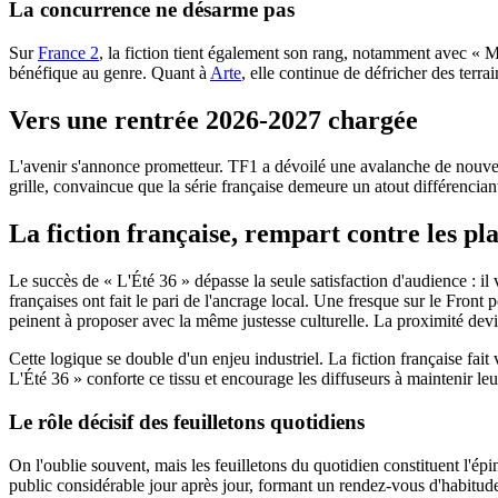
La concurrence ne désarme pas
Sur
France 2
, la fiction tient également son rang, notamment avec « M
bénéfique au genre. Quant à
Arte
, elle continue de défricher des terrai
Vers une rentrée 2026-2027 chargée
L'avenir s'annonce prometteur. TF1 a dévoilé une avalanche de nouvea
grille, convaincue que la série française demeure un atout différencian
La fiction française, rempart contre les pl
Le succès de « L'Été 36 » dépasse la seule satisfaction d'audience : i
françaises ont fait le pari de l'ancrage local. Une fresque sur le Front
peinent à proposer avec la même justesse culturelle. La proximité devi
Cette logique se double d'un enjeu industriel. La fiction française fa
L'Été 36 » conforte ce tissu et encourage les diffuseurs à maintenir le
Le rôle décisif des feuilletons quotidiens
On l'oublie souvent, mais les feuilletons du quotidien constituent l'épi
public considérable jour après jour, formant un rendez-vous d'habitud