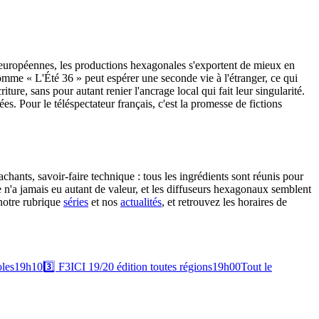
es européennes, les productions hexagonales s'exportent de mieux en
mme « L'Été 36 » peut espérer une seconde vie à l'étranger, ce qui
ure, sans pour autant renier l'ancrage local qui fait leur singularité.
 Pour le téléspectateur français, c'est la promesse de fictions
chants, savoir-faire technique : tous les ingrédients sont réunis pour
se n'a jamais eu autant de valeur, et les diffuseurs hexagonaux semblent
 notre rubrique
séries
et nos
actualités
, et retrouvez les horaires de
oles
19h10
3️⃣
F3
ICI 19/20 édition toutes régions
19h00
Tout le