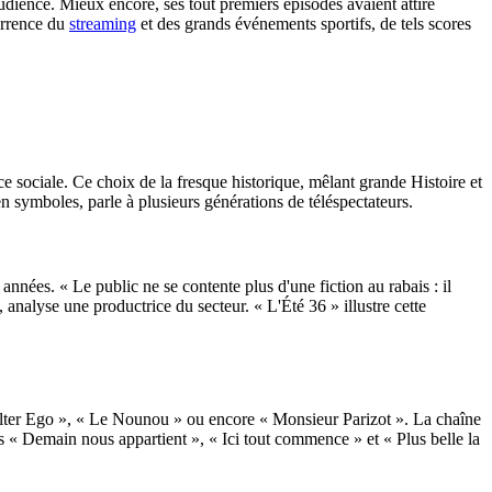
audience. Mieux encore, ses tout premiers épisodes avaient attiré
urrence du
streaming
et des grands événements sportifs, de tels scores
e sociale. Ce choix de la fresque historique, mêlant grande Histoire et
n symboles, parle à plusieurs générations de téléspectateurs.
nnées. « Le public ne se contente plus d'une fiction au rabais : il
 analyse une productrice du secteur. « L'Été 36 » illustre cette
« Alter Ego », « Le Nounou » ou encore « Monsieur Parizot ». La chaîne
ens « Demain nous appartient », « Ici tout commence » et « Plus belle la