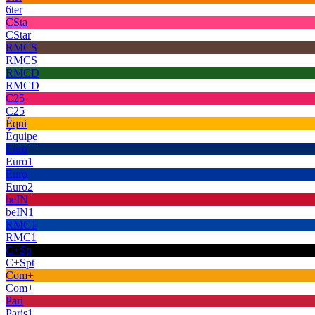
6ter
CSta
CStar
RMCS
RMCS
RMCD
RMCD
C25
C25
Équi
Équipe
Euro
Euro1
Euro
Euro2
beIN
beIN1
RMC1
RMC1
C+Sp
C+Spt
Com+
Com+
Pari
Paris1