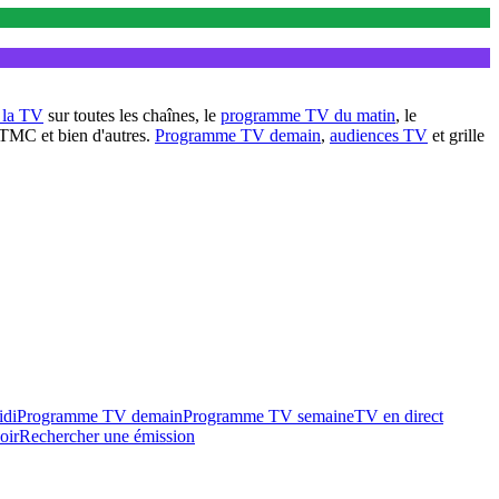
à la TV
sur toutes les chaînes, le
programme TV du matin
, le
 TMC et bien d'autres.
Programme TV demain
,
audiences TV
et grille
idi
Programme TV demain
Programme TV semaine
TV en direct
oir
Rechercher une émission