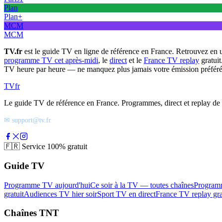
Plan
Plan+
MCM
MCM
TV.fr
est le guide TV en ligne de référence en France. Retrouvez en 
programme TV cet après-midi
, le
direct
et le
France TV replay
gratuit
TV heure par heure — ne manquez plus jamais votre émission préféré
TV
fr
Le guide TV de référence en France. Programmes, direct et replay de t
✉ support@tv.fr
🇫🇷
Service 100% gratuit
Guide TV
Programme TV aujourd'hui
Ce soir à la TV — toutes chaînes
Program
gratuit
Audiences TV hier soir
Sport TV en direct
France TV replay gra
Chaînes TNT