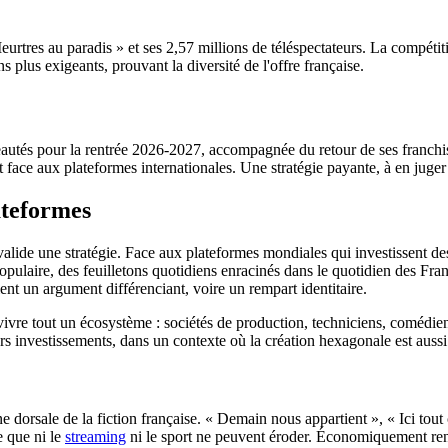
eurtres au paradis » et ses 2,57 millions de téléspectateurs. La compéti
ns plus exigeants, prouvant la diversité de l'offre française.
utés pour la rentrée 2026-2027, accompagnée du retour de ses franchises
t face aux plateformes internationales. Une stratégie payante, à en juger
ateformes
l valide une stratégie. Face aux plateformes mondiales qui investissent d
 populaire, des feuilletons quotidiens enracinés dans le quotidien des Fr
ent un argument différenciant, voire un rempart identitaire.
it vivre tout un écosystème : sociétés de production, techniciens, coméd
urs investissements, dans un contexte où la création hexagonale est aussi 
ne dorsale de la fiction française. « Demain nous appartient », « Ici tout
e que ni le
streaming
ni le sport ne peuvent éroder. Économiquement renta