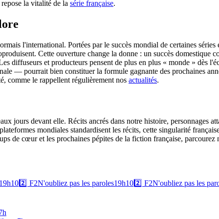
 repose la vitalité de la
série française
.
lore
ormais l'international. Portées par le succès mondial de certaines séri
coproduisent. Cette ouverture change la donne : un succès domestique co
s diffuseurs et producteurs pensent de plus en plus « monde » dès l'écrit
e — pourrait bien constituer la formule gagnante des prochaines années.
iété, comme le rappellent régulièrement nos
actualités
.
aux jours devant elle. Récits ancrés dans notre histoire, personnages atta
plateformes mondiales standardisent les récits, cette singularité françai
ups de cœur et les prochaines pépites de la fiction française, parcourez
19h10
2️⃣
F2
N'oubliez pas les paroles
19h10
2️⃣
F2
N'oubliez pas les par
 7h