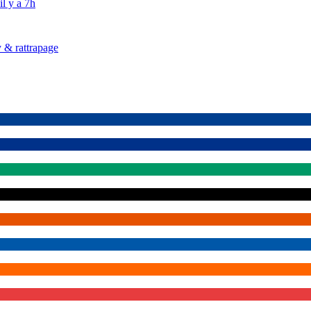
il y a 7h
 & rattrapage