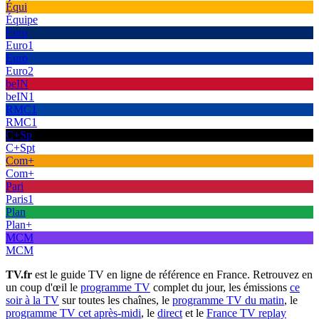
Équi
Équipe
Euro
Euro1
Euro
Euro2
beIN
beIN1
RMC1
RMC1
C+Sp
C+Spt
Com+
Com+
Pari
Paris1
Plan
Plan+
MCM
MCM
TV.fr
est le guide TV en ligne de référence en France. Retrouvez en
un coup d'œil le
programme TV
complet du jour, les émissions
ce
soir à la TV
sur toutes les chaînes, le
programme TV du matin
, le
programme TV cet après-midi
, le
direct
et le
France TV replay