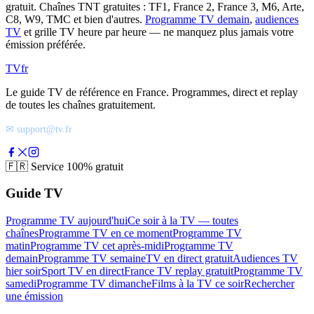
gratuit. Chaînes TNT gratuites : TF1, France 2, France 3, M6, Arte,
C8, W9, TMC et bien d'autres.
Programme TV demain
,
audiences
TV
et grille TV heure par heure — ne manquez plus jamais votre
émission préférée.
TV
fr
Le guide TV de référence en France. Programmes, direct et replay
de toutes les chaînes gratuitement.
✉ support@tv.fr
🇫🇷
Service 100% gratuit
Guide TV
Programme TV aujourd'hui
Ce soir à la TV — toutes
chaînes
Programme TV en ce moment
Programme TV
matin
Programme TV cet après-midi
Programme TV
demain
Programme TV semaine
TV en direct gratuit
Audiences TV
hier soir
Sport TV en direct
France TV replay gratuit
Programme TV
samedi
Programme TV dimanche
Films à la TV ce soir
Rechercher
une émission