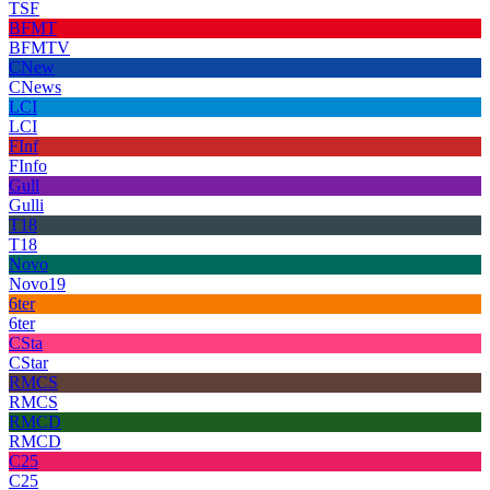
TSF
BFMT
BFMTV
CNew
CNews
LCI
LCI
FInf
FInfo
Gull
Gulli
T18
T18
Novo
Novo19
6ter
6ter
CSta
CStar
RMCS
RMCS
RMCD
RMCD
C25
C25