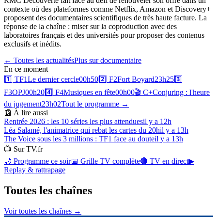
RMC Découverte fait face au défi de renouveler son offre dans un
contexte où des plateformes comme Netflix, Amazon et Discovery+
proposent des documentaires scientifiques de très haute facture. La
réponse de la chaîne : miser sur la coproduction avec des
laboratoires français et des universités pour proposer des contenus
exclusifs et inédits.
← Toutes les actualités
Plus sur
documentaire
En ce moment
1️⃣
TF1
Le dernier cercle
00h50
2️⃣
F2
Fort Boyard
23h25
3️⃣
F3
OPJ
00h20
4️⃣
F4
Musiques en fête
00h00
🎬
C+
Conjuring : l'heure
du jugement
23h02
Tout le programme →
📰 À lire aussi
Rentrée 2026 : les 10 séries les plus attendues
il y a 12h
Léa Salamé, l'animatrice qui rebat les cartes du 20h
il y a 13h
The Voice sous les 3 millions : TF1 face au doute
il y a 13h
📺 Sur TV.fr
🌙 Programme ce soir
📅 Grille TV complète
🔴 TV en direct
▶
Replay & rattrapage
Toutes les
chaînes
Voir toutes les chaînes →