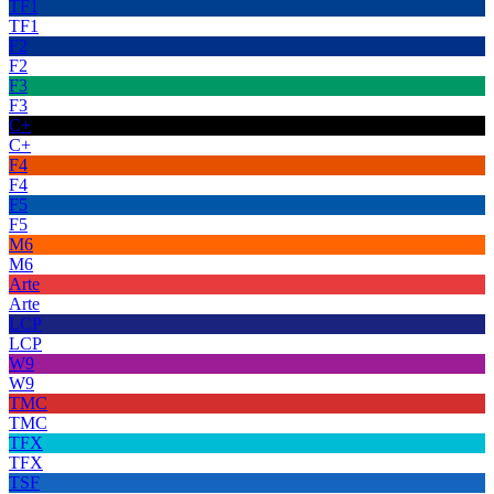
TF1
TF1
F2
F2
F3
F3
C+
C+
F4
F4
F5
F5
M6
M6
Arte
Arte
LCP
LCP
W9
W9
TMC
TMC
TFX
TFX
TSF