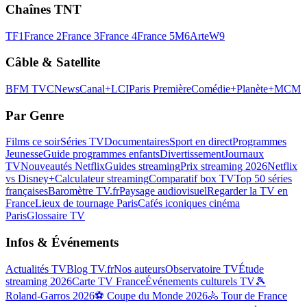
Chaînes TNT
TF1
France 2
France 3
France 4
France 5
M6
Arte
W9
Câble & Satellite
BFM TV
CNews
Canal+
LCI
Paris Première
Comédie+
Planète+
MCM
Par Genre
Films ce soir
Séries TV
Documentaires
Sport en direct
Programmes
Jeunesse
Guide programmes enfants
Divertissement
Journaux
TV
Nouveautés Netflix
Guides streaming
Prix streaming 2026
Netflix
vs Disney+
Calculateur streaming
Comparatif box TV
Top 50 séries
françaises
Baromètre TV.fr
Paysage audiovisuel
Regarder la TV en
France
Lieux de tournage Paris
Cafés iconiques cinéma
Paris
Glossaire TV
Infos & Événements
Actualités TV
Blog TV.fr
Nos auteurs
Observatoire TV
Étude
streaming 2026
Carte TV France
Événements culturels TV
🎾
Roland-Garros 2026
⚽ Coupe du Monde 2026
🚴 Tour de France