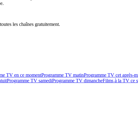
e.
outes les chaînes gratuitement.
me TV en ce moment
Programme TV matin
Programme TV cet après-m
tuit
Programme TV samedi
Programme TV dimanche
Films à la TV ce s