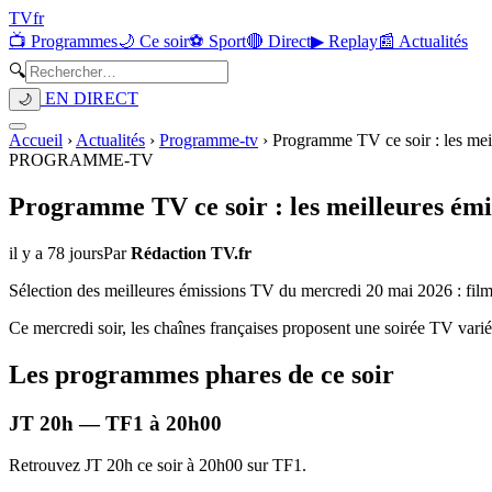
TV
fr
📺 Programmes
🌙 Ce soir
⚽ Sport
🔴 Direct
▶ Replay
📰 Actualités
🔍
EN DIRECT
🌙
Accueil
›
Actualités
›
Programme-tv
›
Programme TV ce soir : les mei
PROGRAMME-TV
Programme TV ce soir : les meilleures émi
il y a 78 jours
Par
Rédaction TV.fr
Sélection des meilleures émissions TV du mercredi 20 mai 2026 : films
Ce mercredi soir, les chaînes françaises proposent une soirée TV variée
Les programmes phares de ce soir
JT 20h — TF1 à 20h00
Retrouvez JT 20h ce soir à 20h00 sur TF1.