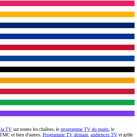
à la TV
sur toutes les chaînes, le
programme TV du matin
, le
 TMC et bien d'autres.
Programme TV demain
,
audiences TV
et grille