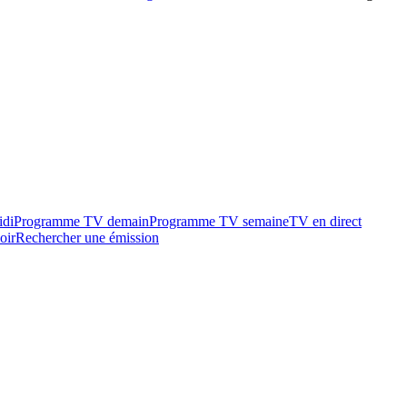
idi
Programme TV demain
Programme TV semaine
TV en direct
oir
Rechercher une émission