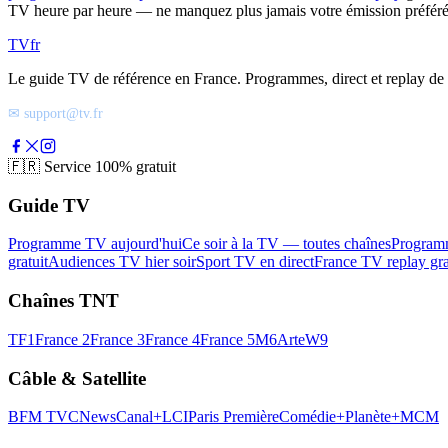
TV heure par heure — ne manquez plus jamais votre émission préféré
TV
fr
Le guide TV de référence en France. Programmes, direct et replay de t
✉ support@tv.fr
🇫🇷
Service 100% gratuit
Guide TV
Programme TV aujourd'hui
Ce soir à la TV — toutes chaînes
Program
gratuit
Audiences TV hier soir
Sport TV en direct
France TV replay gra
Chaînes TNT
TF1
France 2
France 3
France 4
France 5
M6
Arte
W9
Câble & Satellite
BFM TV
CNews
Canal+
LCI
Paris Première
Comédie+
Planète+
MCM