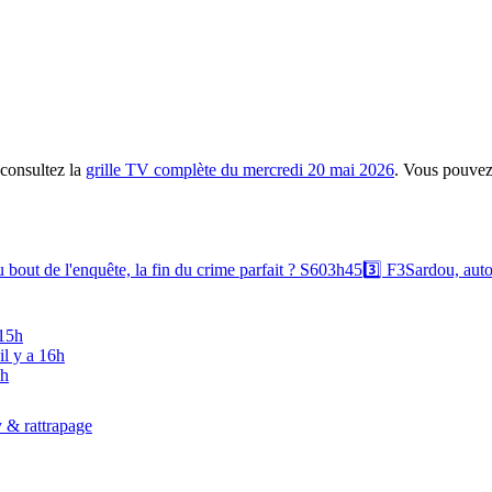
consultez la
grille TV complète du mercredi 20 mai 2026
. Vous pouvez
 bout de l'enquête, la fin du crime parfait ? S6
03h45
3️⃣
F3
Sardou, auto
 15h
il y a 16h
6h
 & rattrapage