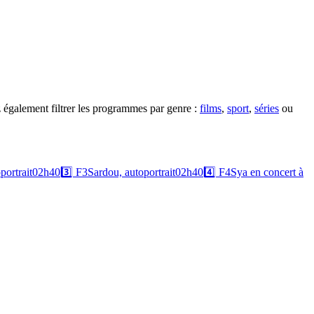
 également filtrer les programmes par genre :
films
,
sport
,
séries
ou
portrait
02h40
3️⃣
F3
Sardou, autoportrait
02h40
4️⃣
F4
Sya en concert à