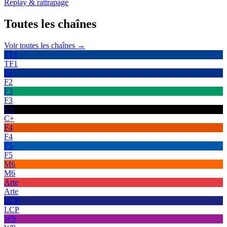
Replay & rattrapage
Toutes les
chaînes
Voir toutes les chaînes →
TF1
TF1
F2
F2
F3
F3
C+
C+
F4
F4
F5
F5
M6
M6
Arte
Arte
LCP
LCP
W9