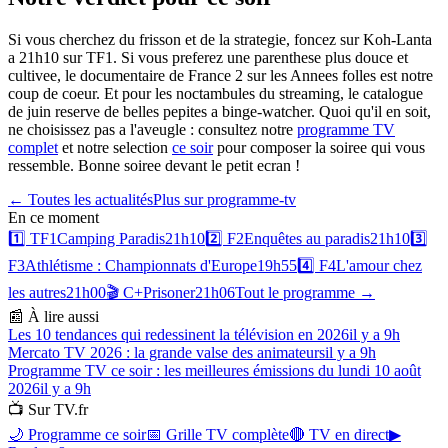
Si vous cherchez du frisson et de la strategie, foncez sur Koh-Lanta
a 21h10 sur TF1. Si vous preferez une parenthese plus douce et
cultivee, le documentaire de France 2 sur les Annees folles est notre
coup de coeur. Et pour les noctambules du streaming, le catalogue
de juin reserve de belles pepites a binge-watcher. Quoi qu'il en soit,
ne choisissez pas a l'aveugle : consultez notre
programme TV
complet
et notre selection
ce soir
pour composer la soiree qui vous
ressemble. Bonne soiree devant le petit ecran !
← Toutes les actualités
Plus sur
programme-tv
En ce moment
1️⃣
TF1
Camping Paradis
21h10
2️⃣
F2
Enquêtes au paradis
21h10
3️⃣
F3
Athlétisme : Championnats d'Europe
19h55
4️⃣
F4
L'amour chez
les autres
21h00
🎬
C+
Prisoner
21h06
Tout le programme →
📰 À lire aussi
Les 10 tendances qui redessinent la télévision en 2026
il y a 9h
Mercato TV 2026 : la grande valse des animateurs
il y a 9h
Programme TV ce soir : les meilleures émissions du lundi 10 août
2026
il y a 9h
📺 Sur TV.fr
🌙 Programme ce soir
📅 Grille TV complète
🔴 TV en direct
▶