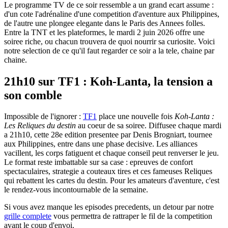
Le programme TV de ce soir ressemble a un grand ecart assume :
d'un cote l'adrénaline d'une competition d'aventure aux Philippines,
de l'autre une plongee elegante dans le Paris des Annees folles.
Entre la TNT et les plateformes, le mardi 2 juin 2026 offre une
soiree riche, ou chacun trouvera de quoi nourrir sa curiosite. Voici
notre selection de ce qu'il faut regarder ce soir a la tele, chaine par
chaine.
21h10 sur TF1 : Koh-Lanta, la tension a
son comble
Impossible de l'ignorer :
TF1
place une nouvelle fois
Koh-Lanta :
Les Reliques du destin
au coeur de sa soiree. Diffusee chaque mardi
a 21h10, cette 28e edition presentee par Denis Brogniart, tournee
aux Philippines, entre dans une phase decisive. Les alliances
vacillent, les corps fatiguent et chaque conseil peut renverser le jeu.
Le format reste imbattable sur sa case : epreuves de confort
spectaculaires, strategie a couteaux tires et ces fameuses Reliques
qui rebattent les cartes du destin. Pour les amateurs d'aventure, c'est
le rendez-vous incontournable de la semaine.
Si vous avez manque les episodes precedents, un detour par notre
grille complete
vous permettra de rattraper le fil de la competition
avant le coup d'envoi.