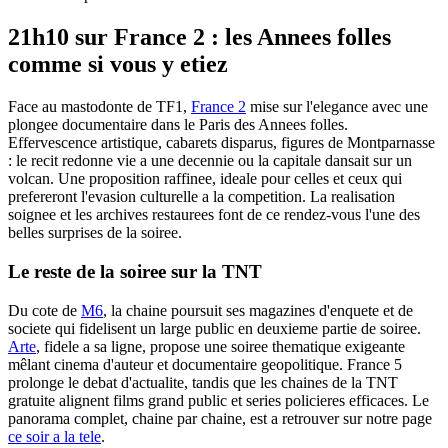
21h10 sur France 2 : les Annees folles
comme si vous y etiez
Face au mastodonte de TF1,
France 2
mise sur l'elegance avec une
plongee documentaire dans le Paris des Annees folles.
Effervescence artistique, cabarets disparus, figures de Montparnasse
: le recit redonne vie a une decennie ou la capitale dansait sur un
volcan. Une proposition raffinee, ideale pour celles et ceux qui
prefereront l'evasion culturelle a la competition. La realisation
soignee et les archives restaurees font de ce rendez-vous l'une des
belles surprises de la soiree.
Le reste de la soiree sur la TNT
Du cote de
M6
, la chaine poursuit ses magazines d'enquete et de
societe qui fidelisent un large public en deuxieme partie de soiree.
Arte
, fidele a sa ligne, propose une soiree thematique exigeante
mêlant cinema d'auteur et documentaire geopolitique. France 5
prolonge le debat d'actualite, tandis que les chaines de la TNT
gratuite alignent films grand public et series policieres efficaces. Le
panorama complet, chaine par chaine, est a retrouver sur notre page
ce soir a la tele
.