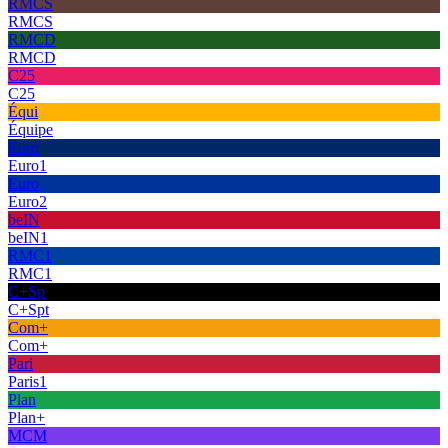
RMCS
RMCS
RMCD
RMCD
C25
C25
Équi
Équipe
Euro
Euro1
Euro
Euro2
beIN
beIN1
RMC1
RMC1
C+Sp
C+Spt
Com+
Com+
Pari
Paris1
Plan
Plan+
MCM