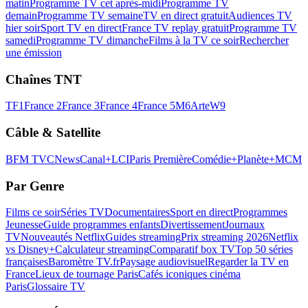
matin
Programme TV cet après-midi
Programme TV
demain
Programme TV semaine
TV en direct gratuit
Audiences TV
hier soir
Sport TV en direct
France TV replay gratuit
Programme TV
samedi
Programme TV dimanche
Films à la TV ce soir
Rechercher
une émission
Chaînes TNT
TF1
France 2
France 3
France 4
France 5
M6
Arte
W9
Câble & Satellite
BFM TV
CNews
Canal+
LCI
Paris Première
Comédie+
Planète+
MCM
Par Genre
Films ce soir
Séries TV
Documentaires
Sport en direct
Programmes
Jeunesse
Guide programmes enfants
Divertissement
Journaux
TV
Nouveautés Netflix
Guides streaming
Prix streaming 2026
Netflix
vs Disney+
Calculateur streaming
Comparatif box TV
Top 50 séries
françaises
Baromètre TV.fr
Paysage audiovisuel
Regarder la TV en
France
Lieux de tournage Paris
Cafés iconiques cinéma
Paris
Glossaire TV