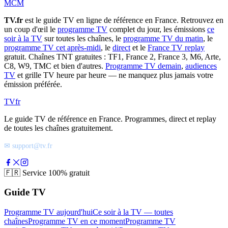
MCM
TV.fr
est le guide TV en ligne de référence en France. Retrouvez en
un coup d'œil le
programme TV
complet du jour, les émissions
ce
soir à la TV
sur toutes les chaînes, le
programme TV du matin
, le
programme TV cet après-midi
, le
direct
et le
France TV replay
gratuit. Chaînes TNT gratuites : TF1, France 2, France 3, M6, Arte,
C8, W9, TMC et bien d'autres.
Programme TV demain
,
audiences
TV
et grille TV heure par heure — ne manquez plus jamais votre
émission préférée.
TV
fr
Le guide TV de référence en France. Programmes, direct et replay
de toutes les chaînes gratuitement.
✉ support@tv.fr
🇫🇷
Service 100% gratuit
Guide TV
Programme TV aujourd'hui
Ce soir à la TV — toutes
chaînes
Programme TV en ce moment
Programme TV