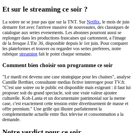
Et sur le streaming ce soir ?
La soiree ne se joue pas que sur la TNT. Sur
Netflix
, le mois de juin
demarre fort avec l'arrivee massive de nouveautes, des classiques de
catalogue aux series evenements. Les abonnes pourront aussi se
replonger dans les productions francaises qui cartonnent, a l'image
de la fresque
L'Ete 36
, disponible depuis le 1er juin. Pour comparer
les plateformes et trouver ou regarder vos series preferees, notre
rubrique
streaming
fait le point chaque semaine.
Comment bien choisir son programme ce soir
"Le mardi est devenu une case strategique pour les chaines", analyse
Camille Berthier, consultante medias fictive interrogee pour TV.fr.
"C'est une soiree ou le public est disponible mais exigeant : il faut lui
proposer soit du grand spectacle, soit une vraie valeur ajoutee
culturelle. Koh-Lanta et un documentaire patrimonial sur la meme
case, c'est exactement cette tension entre divertissement de masse et
offre premium." Une grille qui illustre parfaitement la
complementarite actuelle entre flux televise et consommation a la
demande.
Notre verdict pour ce soir