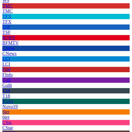
W9
TMC
TMC
TFX
TFX
TSF
TSF
BFMT
BFMTV
CNew
CNews
LCI
LCI
FInf
FInfo
Gull
Gulli
T18
T18
Novo
Novo19
6ter
6ter
CSta
CStar