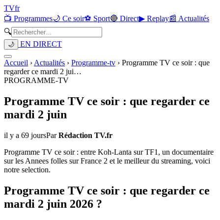
TV
fr
📺 Programmes
🌙 Ce soir
⚽ Sport
🔴 Direct
▶ Replay
📰 Actualités
🔍
EN DIRECT
🌙
Accueil
›
Actualités
›
Programme-tv
›
Programme TV ce soir : que
regarder ce mardi 2 jui
…
PROGRAMME-TV
Programme TV ce soir : que regarder ce
mardi 2 juin
il y a 69 jours
Par
Rédaction TV.fr
Programme TV ce soir : entre Koh-Lanta sur TF1, un documentaire
sur les Annees folles sur France 2 et le meilleur du streaming, voici
notre selection.
Programme TV ce soir : que regarder ce
mardi 2 juin 2026 ?