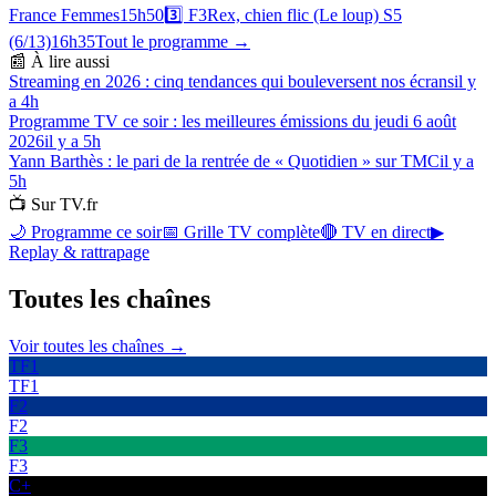
France Femmes
15h50
3️⃣
F3
Rex, chien flic (Le loup) S5
(6/13)
16h35
Tout le programme →
📰 À lire aussi
Streaming en 2026 : cinq tendances qui bouleversent nos écrans
il y
a 4h
Programme TV ce soir : les meilleures émissions du jeudi 6 août
2026
il y a 5h
Yann Barthès : le pari de la rentrée de « Quotidien » sur TMC
il y a
5h
📺 Sur TV.fr
🌙 Programme ce soir
📅 Grille TV complète
🔴 TV en direct
▶
Replay & rattrapage
Toutes les
chaînes
Voir toutes les chaînes →
TF1
TF1
F2
F2
F3
F3
C+