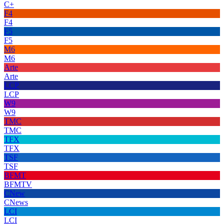
C+
F4
F4
F5
F5
M6
M6
Arte
Arte
LCP
LCP
W9
W9
TMC
TMC
TFX
TFX
TSF
TSF
BFMT
BFMTV
CNew
CNews
LCI
LCI