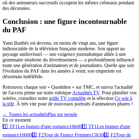
où des animateurs successifs occupent les mêmes créneaux pendant
des décennies.
Conclusion : une figure incontournable
du PAF
Yann Barthès est devenu, en moins de vingt ans, une figure
indissociable de la télévision française moderne. Son apport au
paysage audiovisuel — une exigence journalistique alliée à une
grammaire moderne du divertissement — a profondément influencé
toute une génération d'animateurs et de journalistes. Quelle que soit
l'évolution du PAF dans les années à venir, son empreinte est
désormais indélébile.
Retrouvez chaque soir « Quotidien » sur TMC, et suivez l'actualité
de l'access prime sur notre rubrique
Actualités TV
. Pour planifier vos
soirées, consultez notre
grille TV complète
et la sélection
Ce soir à
la télé
. À très vite pour de nouveaux portraits d'animateurs phares !
← Toutes les actualités
Plus sur
people
En ce moment
1️⃣
TF1
Les braises d'une romance
16h00
1️⃣
TF1
Les braises d'une
romance
16h00
2️⃣
F2
Tour de France Femmes
15h50
2️⃣
F2
Tour de