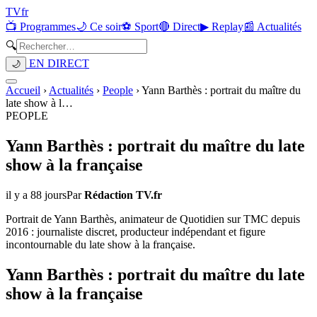
TV
fr
📺 Programmes
🌙 Ce soir
⚽ Sport
🔴 Direct
▶ Replay
📰 Actualités
🔍
EN DIRECT
🌙
Accueil
›
Actualités
›
People
›
Yann Barthès : portrait du maître du
late show à l
…
PEOPLE
Yann Barthès : portrait du maître du late
show à la française
il y a 88 jours
Par
Rédaction TV.fr
Portrait de Yann Barthès, animateur de Quotidien sur TMC depuis
2016 : journaliste discret, producteur indépendant et figure
incontournable du late show à la française.
Yann Barthès : portrait du maître du late
show à la française