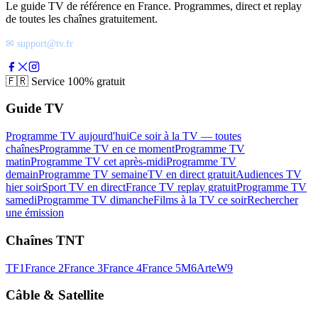
Le guide TV de référence en France. Programmes, direct et replay
de toutes les chaînes gratuitement.
✉ support@tv.fr
🇫🇷
Service 100% gratuit
Guide TV
Programme TV aujourd'hui
Ce soir à la TV — toutes
chaînes
Programme TV en ce moment
Programme TV
matin
Programme TV cet après-midi
Programme TV
demain
Programme TV semaine
TV en direct gratuit
Audiences TV
hier soir
Sport TV en direct
France TV replay gratuit
Programme TV
samedi
Programme TV dimanche
Films à la TV ce soir
Rechercher
une émission
Chaînes TNT
TF1
France 2
France 3
France 4
France 5
M6
Arte
W9
Câble & Satellite