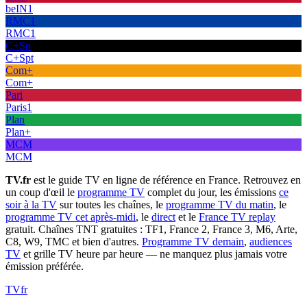
beIN1
RMC1
RMC1
C+Sp
C+Spt
Com+
Com+
Pari
Paris1
Plan
Plan+
MCM
MCM
TV.fr
est le guide TV en ligne de référence en France. Retrouvez en
un coup d'œil le
programme TV
complet du jour, les émissions
ce
soir à la TV
sur toutes les chaînes, le
programme TV du matin
, le
programme TV cet après-midi
, le
direct
et le
France TV replay
gratuit. Chaînes TNT gratuites : TF1, France 2, France 3, M6, Arte,
C8, W9, TMC et bien d'autres.
Programme TV demain
,
audiences
TV
et grille TV heure par heure — ne manquez plus jamais votre
émission préférée.
TV
fr