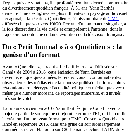
Depuis près de vingt ans, il a profondément transformé la grammaire
du divertissement quotidien français. À 51 ans, Yann Barthès
demeure l'une des figures les plus influentes du paysage audiovisuel
hexagonal, à la tête de « Quotidien », l'émission phare de
TMC
diffusée chaque soir vers 19h20. Portrait d'un animateur singulier, à
la fois discret dans la vie civile et omniprésent à l'antenne, dont la
trajectoire raconte une certaine évolution de la télévision française.
Du « Petit Journal » à « Quotidien » : la
genèse d'un format
Avant « Quotidien », il y eut « Le Petit Journal ». Diffusée sur
Canal+ de 2004 à 2016, cette émission de Yann Barthès est
devenue, en quelques années, le rendez-vous incontournable des
observateurs des médias et de la jeunesse politisée. Le format alors
révolutionnaire : décrypter l'actualité politique et médiatique avec un
mélange d'humour mordant, de reportages immersifs, et d'invités
triés sur le volet.
La rupture survient en 2016. Yann Barthès quitte Canal+ avec la
majeure partie de son équipe et rejoint le groupe TF1, qui lui confie
la création d'un nouveau format pour TMC. Ce sera « Quotidien »,
lancé en septembre 2016, dans une grille du soir alors largement
dominée par Cyril Hanouna sur C8. Le pari : décliner l'ADN du «