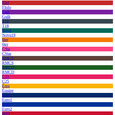
FInf
FInfo
Gull
Gulli
T18
T18
Novo
Novo19
6ter
6ter
CSta
CStar
RMCS
RMCS
RMCD
RMCD
C25
C25
Équi
Équipe
Euro
Euro1
Euro
Euro2
beIN