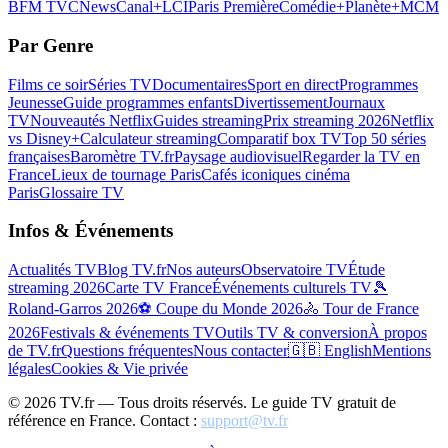
BFM TV
CNews
Canal+
LCI
Paris Première
Comédie+
Planète+
MCM
Par Genre
Films ce soir
Séries TV
Documentaires
Sport en direct
Programmes
Jeunesse
Guide programmes enfants
Divertissement
Journaux
TV
Nouveautés Netflix
Guides streaming
Prix streaming 2026
Netflix
vs Disney+
Calculateur streaming
Comparatif box TV
Top 50 séries
françaises
Baromètre TV.fr
Paysage audiovisuel
Regarder la TV en
France
Lieux de tournage Paris
Cafés iconiques cinéma
Paris
Glossaire TV
Infos & Événements
Actualités TV
Blog TV.fr
Nos auteurs
Observatoire TV
Étude
streaming 2026
Carte TV France
Événements culturels TV
🎾
Roland-Garros 2026
⚽ Coupe du Monde 2026
🚴 Tour de France
2026
Festivals & événements TV
Outils TV & conversion
À propos
de TV.fr
Questions fréquentes
Nous contacter
🇬🇧 English
Mentions
légales
Cookies & Vie privée
©
2026
TV.fr — Tous droits réservés. Le guide TV gratuit de
référence en France. Contact :
support@tv.fr