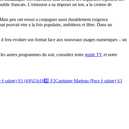
ublic francais. L'emission a su imposer un ton, a la croisee de
 Mais peu ont reussi a conjuguer aussi durablement exigence
t pouvait etre a la fois populaire, ambitieux et libre. Dans un
nt il fera evoluer son format face aux nouveaux usages numeriques – un
 les autres programmes du soir, consultez notre
guide TV
et notre
è salute) S3 (4/8)
21h10
2️⃣
F2
Capitaine Marleau (Pace è salute) S3