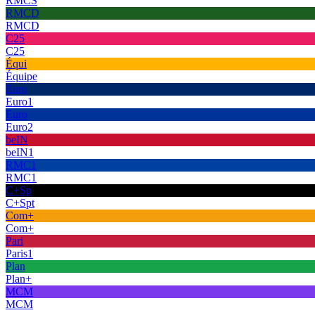
RMCS
RMCD
RMCD
C25
C25
Équi
Équipe
Euro
Euro1
Euro
Euro2
beIN
beIN1
RMC1
RMC1
C+Sp
C+Spt
Com+
Com+
Pari
Paris1
Plan
Plan+
MCM
MCM