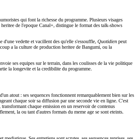
humoristes qui font la richesse du programme. Plusieurs visages
e, heritee de l'epoque Canal+, distingue le format des talk-shows
d'une vedette et vacillent des qu'elle s'essouffle,
Quotidien
peut
coup a la culture de production heritee de Bangumi, ou la
nvoie ses equipes sur le terrain, dans les coulisses de la vie politique
rtie la longevite et la credibilite du programme.
d'un atout : ses sequences fonctionnent remarquablement bien sur les
ngeant chaque soir sa diffusion par une seconde vie en ligne. C'est
, transformant chaque emission en un reservoir de contenus
flement, la ou tant d'autres formats du meme age se sont eteints.
t mediatique. Ses entretiens sont scrutes, ses sequences reprises, ses