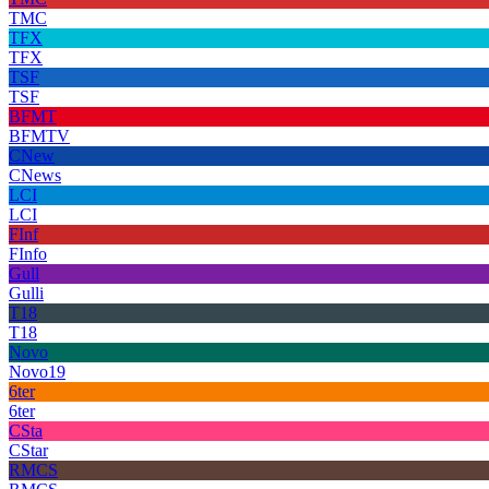
TMC
TFX
TFX
TSF
TSF
BFMT
BFMTV
CNew
CNews
LCI
LCI
FInf
FInfo
Gull
Gulli
T18
T18
Novo
Novo19
6ter
6ter
CSta
CStar
RMCS