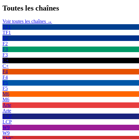
Toutes les
chaînes
Voir toutes les chaînes →
TF1
TF1
F2
F2
F3
F3
C+
C+
F4
F4
F5
F5
M6
M6
Arte
Arte
LCP
LCP
W9
W9
TMC