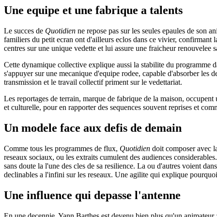
Une equipe et une fabrique a talents
Le succes de
Quotidien
ne repose pas sur les seules epaules de son an
familiers du petit ecran ont d'ailleurs eclos dans ce vivier, confirmant
centres sur une unique vedette et lui assure une fraicheur renouvelee s
Cette dynamique collective explique aussi la stabilite du programme dan
s'appuyer sur une mecanique d'equipe rodee, capable d'absorber les de
transmission et le travail collectif priment sur le vedettariat.
Les reportages de terrain, marque de fabrique de la maison, occupent 
et culturelle, pour en rapporter des sequences souvent reprises et comm
Un modele face aux defis de demain
Comme tous les programmes de flux,
Quotidien
doit composer avec la
reseaux sociaux, ou les extraits cumulent des audiences considerables. 
sans doute la l'une des cles de sa resilience. La ou d'autres voient d
declinables a l'infini sur les reseaux. Une agilite qui explique pourq
Une influence qui depasse l'antenne
En une decennie, Yann Barthes est devenu bien plus qu'un animateur : un