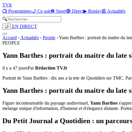
TV
fr
📺 Programmes
🌙 Ce soir
⚽ Sport
🔴 Direct
▶ Replay
📰 Actualités
🔍
EN DIRECT
🌙
Accueil
›
Actualités
›
People
›
Yann Barthes : portrait du maitre du lat
PEOPLE
Yann Barthes : portrait du maitre du late 
il y a 47 jours
Par
Rédaction TV.fr
Portrait de Yann Barthes : dix ans a la tete de Quotidien sur TMC. Par
Yann Barthes : portrait du maitre du late s
Figure incontournable du paysage audiovisuel,
Yann Barthes
s'appre
melange unique d'information, d'humour et d'elegance distante. Portra
Du Petit Journal a Quotidien : un parcour