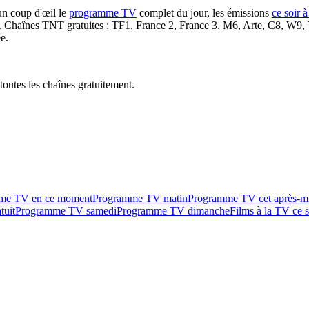
un coup d'œil le
programme TV
complet du jour, les émissions
ce soir 
. Chaînes TNT gratuites : TF1, France 2, France 3, M6, Arte, C8, W9,
e.
outes les chaînes gratuitement.
me TV en ce moment
Programme TV matin
Programme TV cet après-m
tuit
Programme TV samedi
Programme TV dimanche
Films à la TV ce s