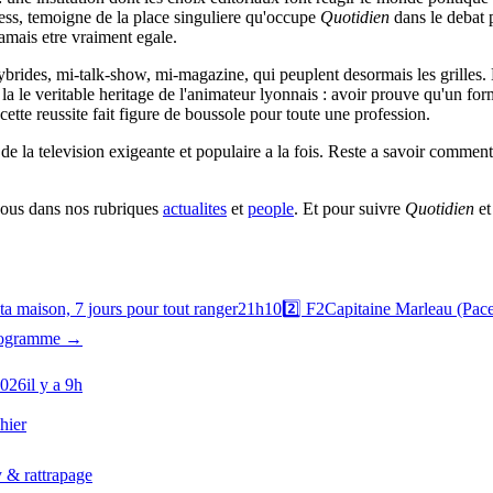
ss, temoigne de la place singuliere qu'occupe
Quotidien
dans le debat p
jamais etre vraiment egale.
ybrides, mi-talk-show, mi-magazine, qui peuplent desormais les grilles.
 le veritable heritage de l'animateur lyonnais : avoir prouve qu'un forma
ette reussite fait figure de boussole pour toute une profession.
 de la television exigeante et populaire a la fois. Reste a savoir comme
-vous dans nos rubriques
actualites
et
people
. Et pour suivre
Quotidien
et
ta maison, 7 jours pour tout ranger
21h10
2️⃣
F2
Capitaine Marleau (Pace 
programme →
2026
il y a 9h
hier
 & rattrapage