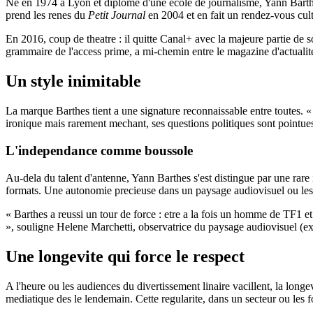
Ne en 1974 a Lyon et diplome d'une ecole de journalisme, Yann Barthe
prend les renes du
Petit Journal
en 2004 et en fait un rendez-vous cult
En 2016, coup de theatre : il quitte Canal+ avec la majeure partie de 
grammaire de l'access prime, a mi-chemin entre le magazine d'actualite 
Un style inimitable
La marque Barthes tient a une signature reconnaissable entre toutes. 
ironique mais rarement mechant, ses questions politiques sont pointues s
L'independance comme boussole
Au-dela du talent d'antenne, Yann Barthes s'est distingue par une rare
formats. Une autonomie precieuse dans un paysage audiovisuel ou les a
« Barthes a reussi un tour de force : etre a la fois un homme de TF1 et 
», souligne Helene Marchetti, observatrice du paysage audiovisuel (exp
Une longevite qui force le respect
A l'heure ou les audiences du divertissement linaire vacillent, la longe
mediatique des le lendemain. Cette regularite, dans un secteur ou les for