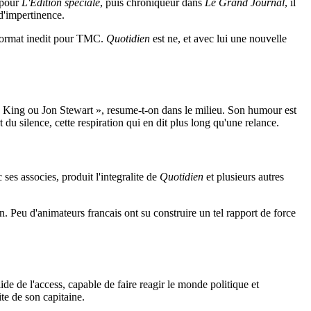
 pour
L'Edition speciale
, puis chroniqueur dans
Le Grand Journal
, il
 d'impertinence.
n format inedit pour TMC.
Quotidien
est ne, et avec lui une nouvelle
ry King ou Jon Stewart », resume-t-on dans le milieu. Son humour est
 du silence, cette respiration qui en dit plus long qu'une relance.
es associes, produit l'integralite de
Quotidien
et plusieurs autres
on. Peu d'animateurs francais ont su construire un tel rapport de force
 de l'access, capable de faire reagir le monde politique et
ite de son capitaine.