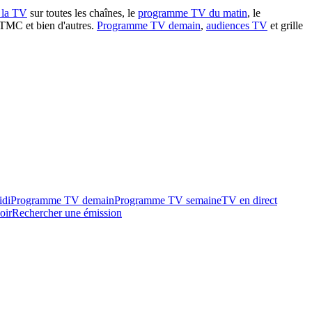
à la TV
sur toutes les chaînes, le
programme TV du matin
, le
 TMC et bien d'autres.
Programme TV demain
,
audiences TV
et grille
idi
Programme TV demain
Programme TV semaine
TV en direct
oir
Rechercher une émission