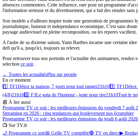
absences commentees. Cette influence, rare pour un programme d'acce
l'information serieuse et du divertissement, qui a fait des emules sans 
Son modele a d'ailleurs inspire toute une generation de programmes h
journalistique, humour et independance economique. C'est sans doute la
paysage audiovisuel en pleine recomposition, ou les reperes vacillent, c
A l'aube de sa dixieme saison, Yann Barthes incarne une certaine idee
defi qu'il a, jusqu'ici, toujours su relever.
Pour retrouver tous nos portraits et l'actualite des animateurs, rendez
selection
ce soir
.
← Toutes les actualités
Plus sur
people
En ce moment
1️⃣
TF1
Détox ta maison, 7 jours pour tout ranger
21h10
1️⃣
TF1
Détox 
(4/8)
21h10
3️⃣
F3
Le gala de l'humour - juste pour rire
21h10
Tout le 
📰 À lire aussi
Programme TV ce soir : les meilleures émissions du vendredi 7 août 
Streaming en 2026 : cinq tendances qui bouleversent nos écrans
hier
Programme TV ce soir : les meilleures émissions du jeudi 6 août 2026
📺 Sur TV.fr
🌙 Programme ce soir
📅 Grille TV complète
🔴 TV en direct
▶ Replay