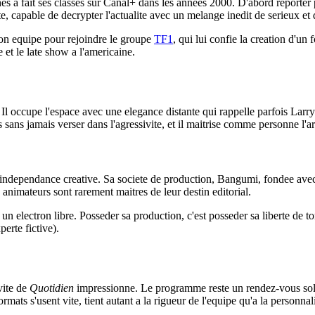
s a fait ses classes sur Canal+ dans les annees 2000. D'abord reporter
e, capable de decrypter l'actualite avec un melange inedit de serieux et
son equipe pour rejoindre le groupe
TF1
, qui lui confie la creation d'u
et le late show a l'americaine.
« Il occupe l'espace avec une elegance distante qui rappelle parfois Lar
ans jamais verser dans l'agressivite, et il maitrise comme personne l'art
 independance creative. Sa societe de production, Bangumi, fondee avec s
nimateurs sont rarement maitres de leur destin editorial.
un electron libre. Posseder sa production, c'est posseder sa liberte de t
erte fictive).
vite de
Quotidien
impressionne. Le programme reste un rendez-vous solide
mats s'usent vite, tient autant a la rigueur de l'equipe qu'a la personnal