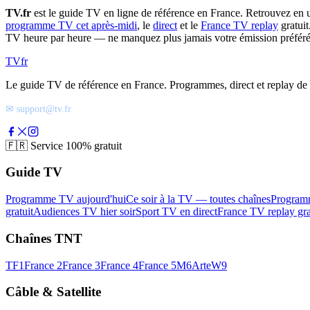
TV.fr
est le guide TV en ligne de référence en France. Retrouvez en 
programme TV cet après-midi
, le
direct
et le
France TV replay
gratuit
TV heure par heure — ne manquez plus jamais votre émission préféré
TV
fr
Le guide TV de référence en France. Programmes, direct et replay de t
✉ support@tv.fr
🇫🇷
Service 100% gratuit
Guide TV
Programme TV aujourd'hui
Ce soir à la TV — toutes chaînes
Program
gratuit
Audiences TV hier soir
Sport TV en direct
France TV replay gra
Chaînes TNT
TF1
France 2
France 3
France 4
France 5
M6
Arte
W9
Câble & Satellite