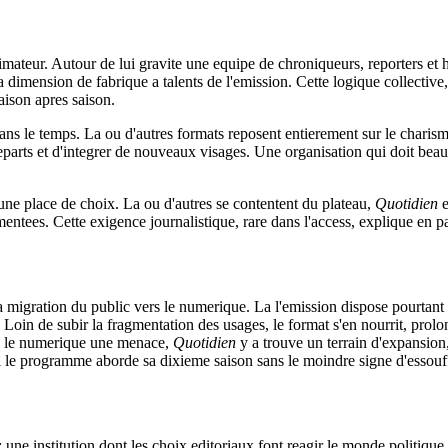
imateur. Autour de lui gravite une equipe de chroniqueurs, reporters et 
 la dimension de fabrique a talents de l'emission. Cette logique collectiv
aison apres saison.
s le temps. La ou d'autres formats reposent entierement sur le charisme 
parts et d'integrer de nouveaux visages. Une organisation qui doit beau
une place de choix. La ou d'autres se contentent du plateau,
Quotidien
e
entees. Cette exigence journalistique, rare dans l'access, explique en pa
 migration du public vers le numerique. La l'emission dispose pourtant 
Loin de subir la fragmentation des usages, le format s'en nourrit, prolo
ans le numerique une menace,
Quotidien
y a trouve un terrain d'expansion
uoi le programme aborde sa dixieme saison sans le moindre signe d'essouf
e institution dont les choix editoriaux font reagir le monde politique e