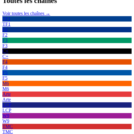
Toutes les
chaînes
Voir toutes les chaînes →
TF1
TF1
F2
F2
F3
F3
C+
C+
F4
F4
F5
F5
M6
M6
Arte
Arte
LCP
LCP
W9
W9
TMC
TMC