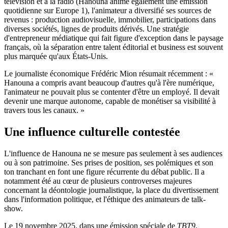
télévision et à la radio (Hanouna anime également une émission
quotidienne sur Europe 1), l'animateur a diversifié ses sources de
revenus : production audiovisuelle, immobilier, participations dans
diverses sociétés, lignes de produits dérivés. Une stratégie
d'entrepreneur médiatique qui fait figure d'exception dans le paysage
français, où la séparation entre talent éditorial et business est souvent
plus marquée qu'aux États-Unis.
Le journaliste économique Frédéric Mion résumait récemment : «
Hanouna a compris avant beaucoup d'autres qu'à l'ère numérique,
l'animateur ne pouvait plus se contenter d'être un employé. Il devait
devenir une marque autonome, capable de monétiser sa visibilité à
travers tous les canaux. »
Une influence culturelle contestée
L'influence de Hanouna ne se mesure pas seulement à ses audiences
ou à son patrimoine. Ses prises de position, ses polémiques et son
ton tranchant en font une figure récurrente du débat public. Il a
notamment été au cœur de plusieurs controverses majeures
concernant la déontologie journalistique, la place du divertissement
dans l'information politique, et l'éthique des animateurs de talk-
show.
Le 19 novembre 2025, dans une émission spéciale de
TBT9
,