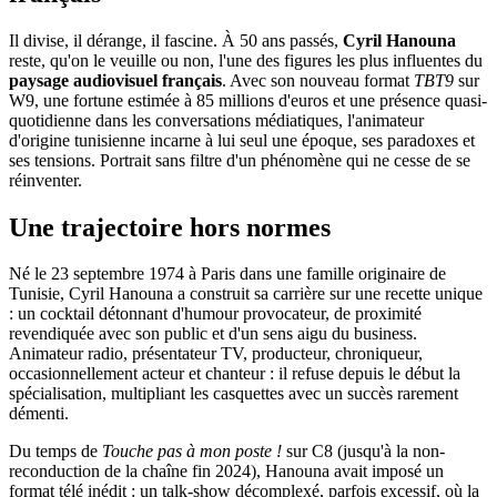
Il divise, il dérange, il fascine. À 50 ans passés,
Cyril Hanouna
reste, qu'on le veuille ou non, l'une des figures les plus influentes du
paysage audiovisuel français
. Avec son nouveau format
TBT9
sur
W9, une fortune estimée à 85 millions d'euros et une présence quasi-
quotidienne dans les conversations médiatiques, l'animateur
d'origine tunisienne incarne à lui seul une époque, ses paradoxes et
ses tensions. Portrait sans filtre d'un phénomène qui ne cesse de se
réinventer.
Une trajectoire hors normes
Né le 23 septembre 1974 à Paris dans une famille originaire de
Tunisie, Cyril Hanouna a construit sa carrière sur une recette unique
: un cocktail détonnant d'humour provocateur, de proximité
revendiquée avec son public et d'un sens aigu du business.
Animateur radio, présentateur TV, producteur, chroniqueur,
occasionnellement acteur et chanteur : il refuse depuis le début la
spécialisation, multipliant les casquettes avec un succès rarement
démenti.
Du temps de
Touche pas à mon poste !
sur C8 (jusqu'à la non-
reconduction de la chaîne fin 2024), Hanouna avait imposé un
format télé inédit : un talk-show décomplexé, parfois excessif, où la