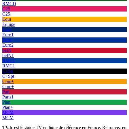
RMCD
C25
C25
Équi
Équipe
Euro
Euro1
Euro
Euro2
beIN
beIN1
RMC1
RMC1
C+Sp
C+Spt
Com+
Com+
Pari
Paris1
Plan
Plan+
MCM
MCM
TV.fr
est le guide TV en ligne de référence en France. Retrouvez en