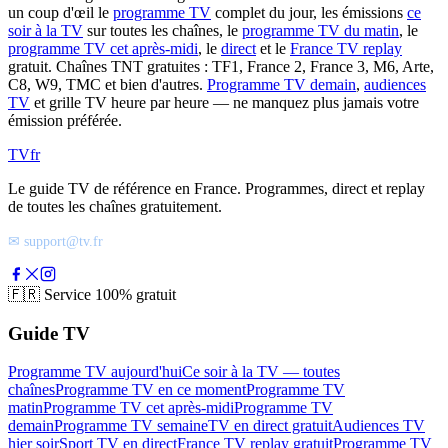
un coup d'œil le
programme TV
complet du jour, les émissions
ce
soir à la TV
sur toutes les chaînes, le
programme TV du matin
, le
programme TV cet après-midi
, le
direct
et le
France TV replay
gratuit. Chaînes TNT gratuites : TF1, France 2, France 3, M6, Arte,
C8, W9, TMC et bien d'autres.
Programme TV demain
,
audiences
TV
et grille TV heure par heure — ne manquez plus jamais votre
émission préférée.
TV
fr
Le guide TV de référence en France. Programmes, direct et replay
de toutes les chaînes gratuitement.
✉ support@tv.fr
🇫🇷
Service 100% gratuit
Guide TV
Programme TV aujourd'hui
Ce soir à la TV — toutes
chaînes
Programme TV en ce moment
Programme TV
matin
Programme TV cet après-midi
Programme TV
demain
Programme TV semaine
TV en direct gratuit
Audiences TV
hier soir
Sport TV en direct
France TV replay gratuit
Programme TV