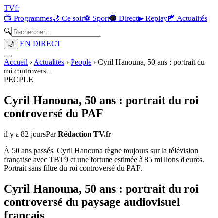
TV
fr
📺 Programmes
🌙 Ce soir
⚽ Sport
🔴 Direct
▶ Replay
📰 Actualités
🔍
EN DIRECT
🌙
Accueil
›
Actualités
›
People
›
Cyril Hanouna, 50 ans : portrait du
roi controvers
…
PEOPLE
Cyril Hanouna, 50 ans : portrait du roi
controversé du PAF
il y a 82 jours
Par
Rédaction TV.fr
À 50 ans passés, Cyril Hanouna règne toujours sur la télévision
française avec TBT9 et une fortune estimée à 85 millions d'euros.
Portrait sans filtre du roi controversé du PAF.
Cyril Hanouna, 50 ans : portrait du roi
controversé du paysage audiovisuel
français