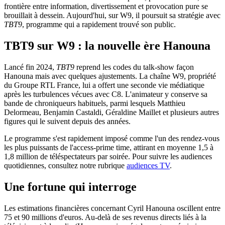
frontière entre information, divertissement et provocation pure se
brouillait à dessein. Aujourd'hui, sur W9, il poursuit sa stratégie avec
TBT9
, programme qui a rapidement trouvé son public.
TBT9 sur W9 : la nouvelle ère Hanouna
Lancé fin 2024,
TBT9
reprend les codes du talk-show façon
Hanouna mais avec quelques ajustements. La chaîne W9, propriété
du Groupe RTL France, lui a offert une seconde vie médiatique
après les turbulences vécues avec C8. L'animateur y conserve sa
bande de chroniqueurs habituels, parmi lesquels Matthieu
Delormeau, Benjamin Castaldi, Géraldine Maillet et plusieurs autres
figures qui le suivent depuis des années.
Le programme s'est rapidement imposé comme l'un des rendez-vous
les plus puissants de l'access-prime time, attirant en moyenne 1,5 à
1,8 million de téléspectateurs par soirée. Pour suivre les audiences
quotidiennes, consultez notre rubrique
audiences TV
.
Une fortune qui interroge
Les estimations financières concernant Cyril Hanouna oscillent entre
75 et 90 millions d'euros. Au-delà de ses revenus directs liés à la