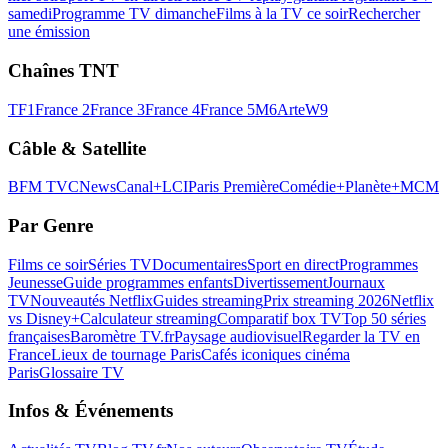
samedi
Programme TV dimanche
Films à la TV ce soir
Rechercher
une émission
Chaînes TNT
TF1
France 2
France 3
France 4
France 5
M6
Arte
W9
Câble & Satellite
BFM TV
CNews
Canal+
LCI
Paris Première
Comédie+
Planète+
MCM
Par Genre
Films ce soir
Séries TV
Documentaires
Sport en direct
Programmes
Jeunesse
Guide programmes enfants
Divertissement
Journaux
TV
Nouveautés Netflix
Guides streaming
Prix streaming 2026
Netflix
vs Disney+
Calculateur streaming
Comparatif box TV
Top 50 séries
françaises
Baromètre TV.fr
Paysage audiovisuel
Regarder la TV en
France
Lieux de tournage Paris
Cafés iconiques cinéma
Paris
Glossaire TV
Infos & Événements