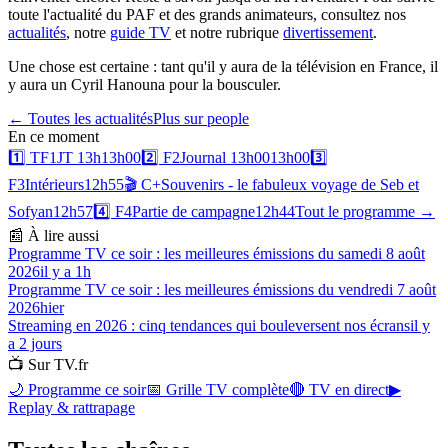
toute l'actualité du PAF et des grands animateurs, consultez nos
actualités
, notre
guide TV
et notre rubrique
divertissement
.
Une chose est certaine : tant qu'il y aura de la télévision en France, il
y aura un Cyril Hanouna pour la bousculer.
← Toutes les actualités
Plus sur
people
En ce moment
1️⃣
TF1
JT 13h
13h00
2️⃣
F2
Journal 13h00
13h00
3️⃣
F3
Intérieurs
12h55
🎬
C+
Souvenirs - le fabuleux voyage de Seb et
Sofyan
12h57
4️⃣
F4
Partie de campagne
12h44
Tout le programme →
📰 À lire aussi
Programme TV ce soir : les meilleures émissions du samedi 8 août
2026
il y a 1h
Programme TV ce soir : les meilleures émissions du vendredi 7 août
2026
hier
Streaming en 2026 : cinq tendances qui bouleversent nos écrans
il y
a 2 jours
📺 Sur TV.fr
🌙 Programme ce soir
📅 Grille TV complète
🔴 TV en direct
▶
Replay & rattrapage