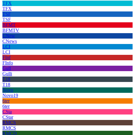
TFX
TFX
TSF
TSF
BFMT
BFMTV
CNew
CNews
LCI
LCI
FInf
FInfo
Gull
Gulli
T18
T18
Novo
Novo19
6ter
6ter
CSta
CStar
RMCS
RMCS
RMCD