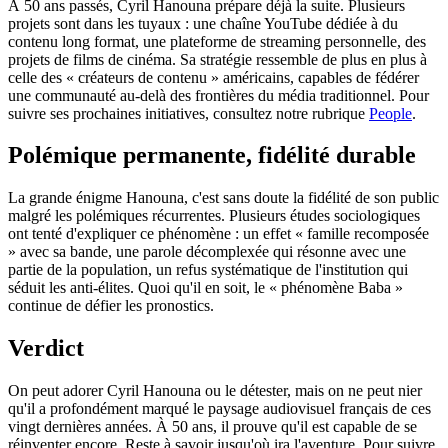
À 50 ans passés, Cyril Hanouna prépare déjà la suite. Plusieurs
projets sont dans les tuyaux : une chaîne YouTube dédiée à du
contenu long format, une plateforme de streaming personnelle, des
projets de films de cinéma. Sa stratégie ressemble de plus en plus à
celle des « créateurs de contenu » américains, capables de fédérer
une communauté au-delà des frontières du média traditionnel. Pour
suivre ses prochaines initiatives, consultez notre rubrique
People
.
Polémique permanente, fidélité durable
La grande énigme Hanouna, c'est sans doute la fidélité de son public
malgré les polémiques récurrentes. Plusieurs études sociologiques
ont tenté d'expliquer ce phénomène : un effet « famille recomposée
» avec sa bande, une parole décomplexée qui résonne avec une
partie de la population, un refus systématique de l'institution qui
séduit les anti-élites. Quoi qu'il en soit, le « phénomène Baba »
continue de défier les pronostics.
Verdict
On peut adorer Cyril Hanouna ou le détester, mais on ne peut nier
qu'il a profondément marqué le paysage audiovisuel français de ces
vingt dernières années. À 50 ans, il prouve qu'il est capable de se
réinventer encore. Reste à savoir jusqu'où ira l'aventure. Pour suivre