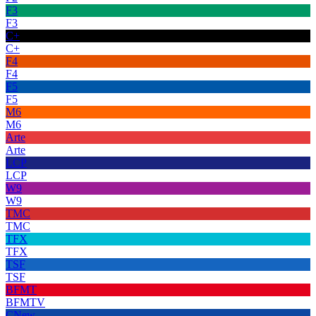
F3
F3
C+
C+
F4
F4
F5
F5
M6
M6
Arte
Arte
LCP
LCP
W9
W9
TMC
TMC
TFX
TFX
TSF
TSF
BFMT
BFMTV
CNew