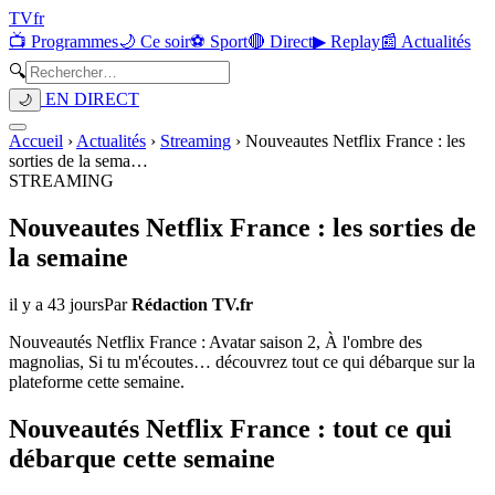
TV
fr
📺 Programmes
🌙 Ce soir
⚽ Sport
🔴 Direct
▶ Replay
📰 Actualités
🔍
EN DIRECT
🌙
Accueil
›
Actualités
›
Streaming
›
Nouveautes Netflix France : les
sorties de la sema
…
STREAMING
Nouveautes Netflix France : les sorties de
la semaine
il y a 43 jours
Par
Rédaction TV.fr
Nouveautés Netflix France : Avatar saison 2, À l'ombre des
magnolias, Si tu m'écoutes… découvrez tout ce qui débarque sur la
plateforme cette semaine.
Nouveautés Netflix France : tout ce qui
débarque cette semaine