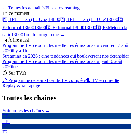
← Toutes les actualités
Plus sur
streaming
En ce moment
1️⃣
TF1
JT 13h (La Une)
13h00
1️⃣
TF1
JT 13h (La Une)
13h00
2️⃣
F2
Journal 13h00
13h00
2️⃣
F2
Journal 13h00
13h00
3️⃣
F3
Météo à la
carte
13h00
Tout le programme →
📰 À lire aussi
Programme TV ce soir : les meilleures émissions du vendredi 7 août
2026
il y a 1h
Streaming en 2026 : cinq tendances qui bouleversent nos écrans
hier
Programme TV ce soir : les meilleures émissions du jeudi 6 août
2026
hier
📺 Sur TV.fr
🌙 Programme ce soir
📅 Grille TV complète
🔴 TV en direct
▶
Replay & rattrapage
Toutes les
chaînes
Voir toutes les chaînes →
TF1
TF1
F2
F2