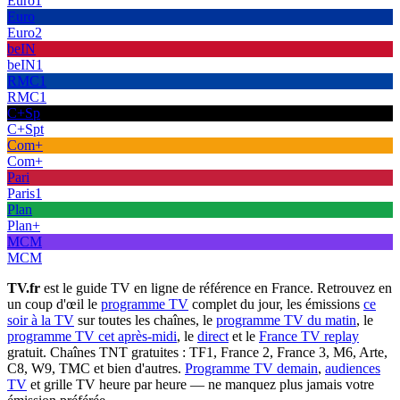
Euro1
Euro
Euro2
beIN
beIN1
RMC1
RMC1
C+Sp
C+Spt
Com+
Com+
Pari
Paris1
Plan
Plan+
MCM
MCM
TV.fr
est le guide TV en ligne de référence en France. Retrouvez en
un coup d'œil le
programme TV
complet du jour, les émissions
ce
soir à la TV
sur toutes les chaînes, le
programme TV du matin
, le
programme TV cet après-midi
, le
direct
et le
France TV replay
gratuit. Chaînes TNT gratuites : TF1, France 2, France 3, M6, Arte,
C8, W9, TMC et bien d'autres.
Programme TV demain
,
audiences
TV
et grille TV heure par heure — ne manquez plus jamais votre