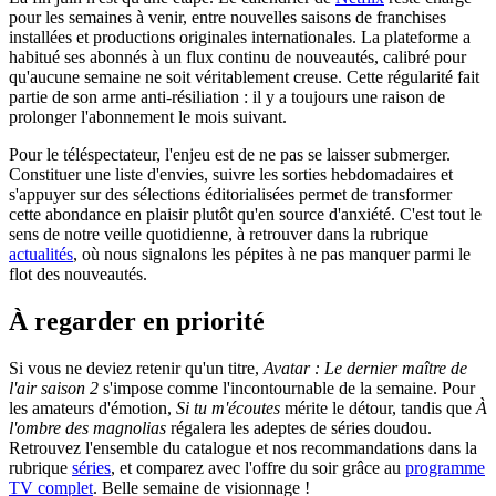
pour les semaines à venir, entre nouvelles saisons de franchises
installées et productions originales internationales. La plateforme a
habitué ses abonnés à un flux continu de nouveautés, calibré pour
qu'aucune semaine ne soit véritablement creuse. Cette régularité fait
partie de son arme anti-résiliation : il y a toujours une raison de
prolonger l'abonnement le mois suivant.
Pour le téléspectateur, l'enjeu est de ne pas se laisser submerger.
Constituer une liste d'envies, suivre les sorties hebdomadaires et
s'appuyer sur des sélections éditorialisées permet de transformer
cette abondance en plaisir plutôt qu'en source d'anxiété. C'est tout le
sens de notre veille quotidienne, à retrouver dans la rubrique
actualités
, où nous signalons les pépites à ne pas manquer parmi le
flot des nouveautés.
À regarder en priorité
Si vous ne deviez retenir qu'un titre,
Avatar : Le dernier maître de
l'air saison 2
s'impose comme l'incontournable de la semaine. Pour
les amateurs d'émotion,
Si tu m'écoutes
mérite le détour, tandis que
À
l'ombre des magnolias
régalera les adeptes de séries doudou.
Retrouvez l'ensemble du catalogue et nos recommandations dans la
rubrique
séries
, et comparez avec l'offre du soir grâce au
programme
TV complet
. Belle semaine de visionnage !