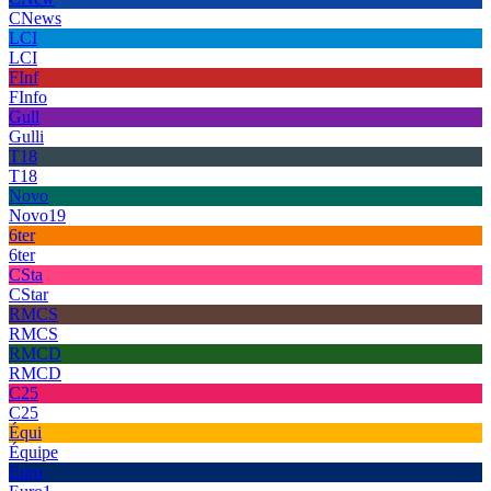
CNews
LCI
LCI
FInf
FInfo
Gull
Gulli
T18
T18
Novo
Novo19
6ter
6ter
CSta
CStar
RMCS
RMCS
RMCD
RMCD
C25
C25
Équi
Équipe
Euro