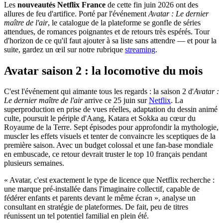
Les
nouveautés Netflix France
de cette fin juin 2026 ont des
allures de feu d'artifice. Porté par l'événement
Avatar : Le dernier
maître de l'air
, le catalogue de la plateforme se gonfle de séries
attendues, de romances poignantes et de retours très espérés. Tour
d'horizon de ce qu'il faut ajouter à sa liste sans attendre — et pour la
suite, gardez un œil sur notre rubrique
streaming
.
Avatar saison 2 : la locomotive du mois
C'est l'événement qui aimante tous les regards : la saison 2 d'
Avatar :
Le dernier maître de l'air
arrive ce 25 juin sur
Netflix
. La
superproduction en prise de vues réelles, adaptation du dessin animé
culte, poursuit le périple d'Aang, Katara et Sokka au cœur du
Royaume de la Terre. Sept épisodes pour approfondir la mythologie,
muscler les effets visuels et tenter de convaincre les sceptiques de la
première saison. Avec un budget colossal et une fan-base mondiale
en embuscade, ce retour devrait truster le top 10 français pendant
plusieurs semaines.
« Avatar, c'est exactement le type de licence que Netflix recherche :
une marque pré-installée dans l'imaginaire collectif, capable de
fédérer enfants et parents devant le même écran », analyse un
consultant en stratégie de plateformes. De fait, peu de titres
réunissent un tel potentiel familial en plein été.