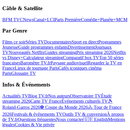
Câble & Satellite
BFM TV
CNews
Canal+
LCI
Paris Première
Comédie+
Planète+
MCM
Par Genre
Films ce soir
Séries TV
Documentaires
Sport en direct
Programmes
Jeunesse
Guide programmes enfants
Divertissement
Journaux
TV
Nouveautés Netflix
Guides streaming
Prix streaming 2026
Netflix
vs Disney+
Calculateur streaming
Comparatif box TV
Top 50 séries
françaises
Baromètre TV.fr
Paysage audiovisuel
Regarder la TV en
France
Lieux de tournage Paris
Cafés iconiques cinéma
Paris
Glossaire TV
Infos & Événements
Actualités TV
Blog TV.fr
Nos auteurs
Observatoire TV
Étude
streaming 2026
Carte TV France
Événements culturels TV
🎾
Roland-Garros 2026
⚽ Coupe du Monde 2026
🚴 Tour de France
2026
Festivals & événements TV
Outils TV & conversion
À propos
de TV.fr
Questions fréquentes
Nous contacter
🇬🇧 English
Mentions
légales
Cookies & Vie privée