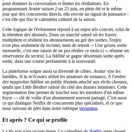
pour dominer la conversation et limiter les résiliations. En
programmant
Avatar saison 2
un 25 juin, en plein été et le même
jour que des concurrents directs, elle envoie un signal de puissance :
c'est elle qui fixe le calendrier culturel de la saison.
Cette logique de l'événement répond à un enjeu très concret, celui de
la rétention des abonnés. Dans un marché saturé où les foyers
multiplient et résilient les abonnements au gré des sorties, l'enjeu
n'est plus seulement de recruter, mais de retenir. « Une grosse sortie
mensuelle, c'est une raison de ne pas résilier ce mois-ci », résume un
observateur du secteur. La fidélité se gagne désormais sortie après
sortie, dans une course permanente à la nouveauté.
La plateforme soigne aussi sa diversité de cibles.
Avatar
vise les
familles,
Si tu m'écoutes
séduit les amateurs de romance,
À l'ombre
des magnolias
fidélise un public féminin attaché aux récits choraux,
tandis que
Little Brother
ratisse du côté des drames intimistes. Cette
segmentation fine permet de toucher tous les membres d'un même
foyer — clé de voûte d'un abonnement souvent partagé. C'est aussi
ce qui distingue Netflix de concurrents plus spécialisés, et ce que
nous suivons de près dans notre rubrique
streaming
.
Et après ? Ce qui se profile
La fin juin n'est qu'une étape. Le calendrier de
Netflix
reste chargé