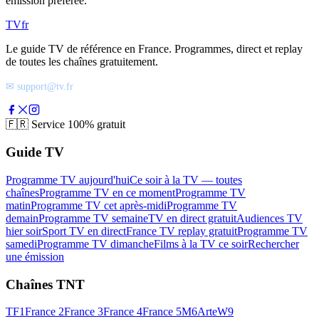
émission préférée.
TV
fr
Le guide TV de référence en France. Programmes, direct et replay
de toutes les chaînes gratuitement.
✉ support@tv.fr
🇫🇷
Service 100% gratuit
Guide TV
Programme TV aujourd'hui
Ce soir à la TV — toutes
chaînes
Programme TV en ce moment
Programme TV
matin
Programme TV cet après-midi
Programme TV
demain
Programme TV semaine
TV en direct gratuit
Audiences TV
hier soir
Sport TV en direct
France TV replay gratuit
Programme TV
samedi
Programme TV dimanche
Films à la TV ce soir
Rechercher
une émission
Chaînes TNT
TF1
France 2
France 3
France 4
France 5
M6
Arte
W9