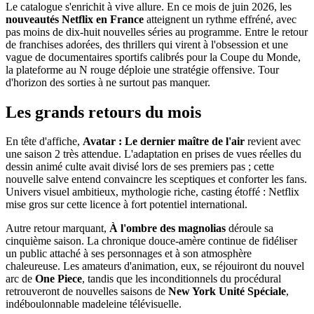
Le catalogue s'enrichit à vive allure. En ce mois de juin 2026, les
nouveautés Netflix en France
atteignent un rythme effréné, avec
pas moins de dix-huit nouvelles séries au programme. Entre le retour
de franchises adorées, des thrillers qui virent à l'obsession et une
vague de documentaires sportifs calibrés pour la Coupe du Monde,
la plateforme au N rouge déploie une stratégie offensive. Tour
d'horizon des sorties à ne surtout pas manquer.
Les grands retours du mois
En tête d'affiche,
Avatar : Le dernier maître de l'air
revient avec
une saison 2 très attendue. L'adaptation en prises de vues réelles du
dessin animé culte avait divisé lors de ses premiers pas ; cette
nouvelle salve entend convaincre les sceptiques et conforter les fans.
Univers visuel ambitieux, mythologie riche, casting étoffé : Netflix
mise gros sur cette licence à fort potentiel international.
Autre retour marquant,
À l'ombre des magnolias
déroule sa
cinquième saison. La chronique douce-amère continue de fidéliser
un public attaché à ses personnages et à son atmosphère
chaleureuse. Les amateurs d'animation, eux, se réjouiront du nouvel
arc de
One Piece
, tandis que les inconditionnels du procédural
retrouveront de nouvelles saisons de
New York Unité Spéciale
,
indéboulonnable madeleine télévisuelle.