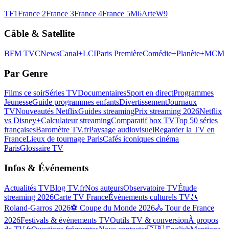
TF1
France 2
France 3
France 4
France 5
M6
Arte
W9
Câble & Satellite
BFM TV
CNews
Canal+
LCI
Paris Première
Comédie+
Planète+
MCM
Par Genre
Films ce soir
Séries TV
Documentaires
Sport en direct
Programmes
Jeunesse
Guide programmes enfants
Divertissement
Journaux
TV
Nouveautés Netflix
Guides streaming
Prix streaming 2026
Netflix
vs Disney+
Calculateur streaming
Comparatif box TV
Top 50 séries
françaises
Baromètre TV.fr
Paysage audiovisuel
Regarder la TV en
France
Lieux de tournage Paris
Cafés iconiques cinéma
Paris
Glossaire TV
Infos & Événements
Actualités TV
Blog TV.fr
Nos auteurs
Observatoire TV
Étude
streaming 2026
Carte TV France
Événements culturels TV
🎾
Roland-Garros 2026
⚽ Coupe du Monde 2026
🚴 Tour de France
2026
Festivals & événements TV
Outils TV & conversion
À propos