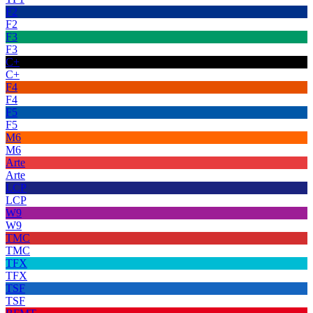
F2
F2
F3
F3
C+
C+
F4
F4
F5
F5
M6
M6
Arte
Arte
LCP
LCP
W9
W9
TMC
TMC
TFX
TFX
TSF
TSF