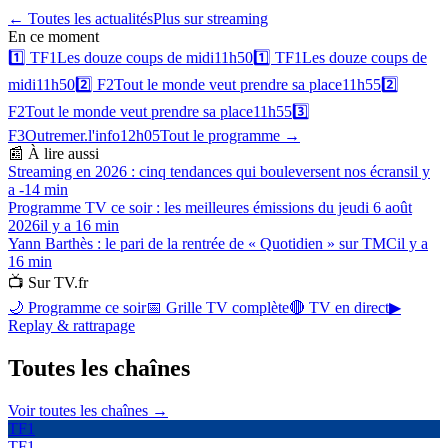
← Toutes les actualités
Plus sur
streaming
En ce moment
1️⃣
TF1
Les douze coups de midi
11h50
1️⃣
TF1
Les douze coups de
midi
11h50
2️⃣
F2
Tout le monde veut prendre sa place
11h55
2️⃣
F2
Tout le monde veut prendre sa place
11h55
3️⃣
F3
Outremer.l'info
12h05
Tout le programme →
📰 À lire aussi
Streaming en 2026 : cinq tendances qui bouleversent nos écrans
il y
a -14 min
Programme TV ce soir : les meilleures émissions du jeudi 6 août
2026
il y a 16 min
Yann Barthès : le pari de la rentrée de « Quotidien » sur TMC
il y a
16 min
📺 Sur TV.fr
🌙 Programme ce soir
📅 Grille TV complète
🔴 TV en direct
▶
Replay & rattrapage
Toutes les
chaînes
Voir toutes les chaînes →
TF1
TF1