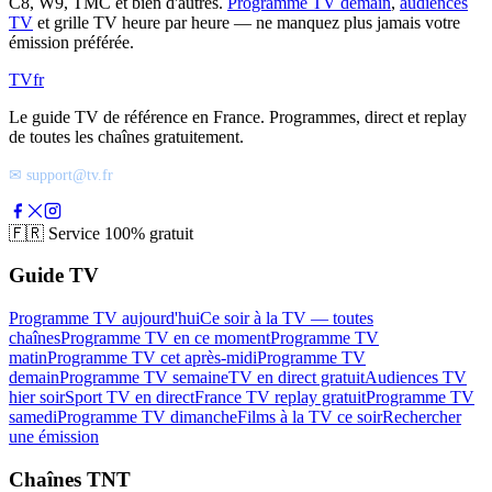
C8, W9, TMC et bien d'autres.
Programme TV demain
,
audiences
TV
et grille TV heure par heure — ne manquez plus jamais votre
émission préférée.
TV
fr
Le guide TV de référence en France. Programmes, direct et replay
de toutes les chaînes gratuitement.
✉ support@tv.fr
🇫🇷
Service 100% gratuit
Guide TV
Programme TV aujourd'hui
Ce soir à la TV — toutes
chaînes
Programme TV en ce moment
Programme TV
matin
Programme TV cet après-midi
Programme TV
demain
Programme TV semaine
TV en direct gratuit
Audiences TV
hier soir
Sport TV en direct
France TV replay gratuit
Programme TV
samedi
Programme TV dimanche
Films à la TV ce soir
Rechercher
une émission
Chaînes TNT