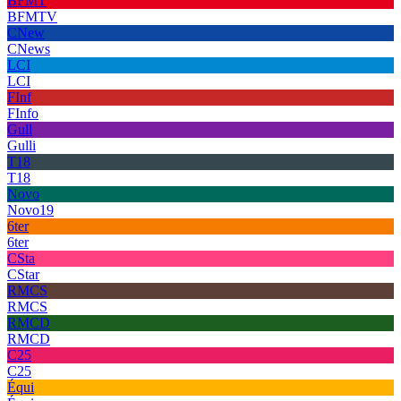
BFMT
BFMTV
CNew
CNews
LCI
LCI
FInf
FInfo
Gull
Gulli
T18
T18
Novo
Novo19
6ter
6ter
CSta
CStar
RMCS
RMCS
RMCD
RMCD
C25
C25
Équi