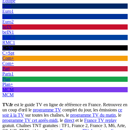
Équipe
Euro
Euro1
Euro
Euro2
beIN
beIN1
RMC1
RMC1
C+Sp
C+Spt
Com+
Com+
Pari
Paris1
Plan
Plan+
MCM
MCM
TV.fr
est le guide TV en ligne de référence en France. Retrouvez en
un coup d'œil le
programme TV
complet du jour, les émissions
ce
soir à la TV
sur toutes les chaînes, le
programme TV du matin
, le
programme TV cet après-midi
, le
direct
et le
France TV replay
gratuit. Chaînes TNT gratuites : TF1, France 2, France 3, M6, Arte,