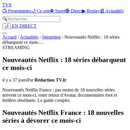
TV
fr
📺 Programmes
🌙 Ce soir
⚽ Sport
🔴 Direct
▶ Replay
📰 Actualités
🔍
EN DIRECT
🌙
Accueil
›
Actualités
›
Streaming
›
Nouveautés Netflix : 18 séries
débarquent ce mois-
…
STREAMING
Nouveautés Netflix : 18 séries débarquent
ce mois-ci
il y a 37 jours
Par
Rédaction TV.fr
Nouveautés Netflix France : pas moins de 18 nouvelles séries
arrivent ce mois-ci, entre retour d'Avatar, documentaires foot et
thrillers obsédants. Le guide complet.
Nouveautés Netflix France : 18 nouvelles
séries à dévorer ce mois-ci