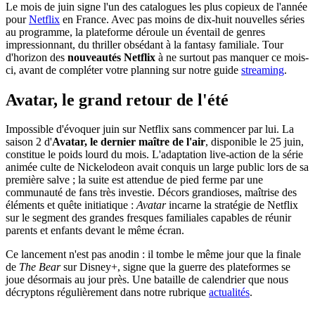
Le mois de juin signe l'un des catalogues les plus copieux de l'année
pour
Netflix
en France. Avec pas moins de dix-huit nouvelles séries
au programme, la plateforme déroule un éventail de genres
impressionnant, du thriller obsédant à la fantasy familiale. Tour
d'horizon des
nouveautés Netflix
à ne surtout pas manquer ce mois-
ci, avant de compléter votre planning sur notre guide
streaming
.
Avatar, le grand retour de l'été
Impossible d'évoquer juin sur Netflix sans commencer par lui. La
saison 2 d'
Avatar, le dernier maître de l'air
, disponible le 25 juin,
constitue le poids lourd du mois. L'adaptation live-action de la série
animée culte de Nickelodeon avait conquis un large public lors de sa
première salve ; la suite est attendue de pied ferme par une
communauté de fans très investie. Décors grandioses, maîtrise des
éléments et quête initiatique :
Avatar
incarne la stratégie de Netflix
sur le segment des grandes fresques familiales capables de réunir
parents et enfants devant le même écran.
Ce lancement n'est pas anodin : il tombe le même jour que la finale
de
The Bear
sur Disney+, signe que la guerre des plateformes se
joue désormais au jour près. Une bataille de calendrier que nous
décryptons régulièrement dans notre rubrique
actualités
.