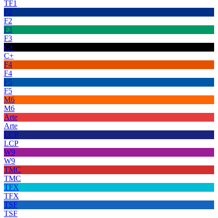
TF1
F2
F2
F3
F3
C+
C+
F4
F4
F5
F5
M6
M6
Arte
Arte
LCP
LCP
W9
W9
TMC
TMC
TFX
TFX
TSF
TSF