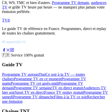
C8, W9, TMC et bien d'autres.
Programme TV demain
,
audiences
TV
et grille TV heure par heure — ne manquez plus jamais votre
émission préférée.
TV
fr
Le guide TV de référence en France. Programmes, direct et replay
de toutes les chaînes gratuitement.
✉ support@tv.fr
🇫🇷
Service 100% gratuit
Guide TV
Programme TV aujourd'hui
Ce soir à la TV — toutes
chaînes
Programme TV en ce moment
Programme TV
matin
Programme TV cet après-midi
Programme TV
demain
Programme TV semaine
TV en direct gratuit
Audiences TV
hier soir
Sport TV en direct
France TV replay gratuit
Programme TV
samedi
Programme TV dimanche
Films à la TV ce soir
Rechercher
une émission
Chaînes TNT