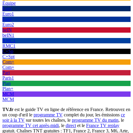
Équipe
Euro
Euro1
Euro
Euro2
beIN
beIN1
RMC1
RMC1
C+Sp
C+Spt
Com+
Com+
Pari
Paris1
Plan
Plan+
MCM
MCM
TV.fr
est le guide TV en ligne de référence en France. Retrouvez en
un coup d'œil le
programme TV
complet du jour, les émissions
ce
soir à la TV
sur toutes les chaînes, le
programme TV du matin
, le
programme TV cet après-midi
, le
direct
et le
France TV replay
gratuit. Chaînes TNT gratuites : TF1, France 2, France 3, M6, Arte,