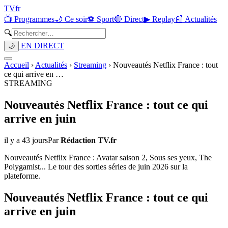
TV
fr
📺 Programmes
🌙 Ce soir
⚽ Sport
🔴 Direct
▶ Replay
📰 Actualités
🔍
EN DIRECT
🌙
Accueil
›
Actualités
›
Streaming
›
Nouveautés Netflix France : tout
ce qui arrive en
…
STREAMING
Nouveautés Netflix France : tout ce qui
arrive en juin
il y a 43 jours
Par
Rédaction TV.fr
Nouveautés Netflix France : Avatar saison 2, Sous ses yeux, The
Polygamist... Le tour des sorties séries de juin 2026 sur la
plateforme.
Nouveautés Netflix France : tout ce qui
arrive en juin