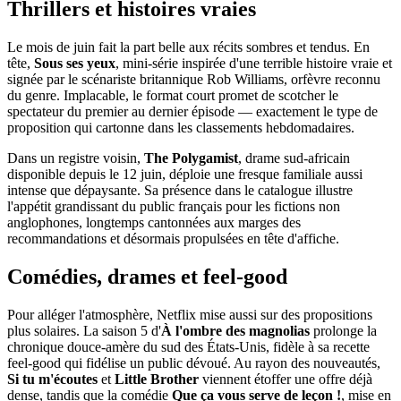
Thrillers et histoires vraies
Le mois de juin fait la part belle aux récits sombres et tendus. En
tête,
Sous ses yeux
, mini-série inspirée d'une terrible histoire vraie et
signée par le scénariste britannique Rob Williams, orfèvre reconnu
du genre. Implacable, le format court promet de scotcher le
spectateur du premier au dernier épisode — exactement le type de
proposition qui cartonne dans les classements hebdomadaires.
Dans un registre voisin,
The Polygamist
, drame sud-africain
disponible depuis le 12 juin, déploie une fresque familiale aussi
intense que dépaysante. Sa présence dans le catalogue illustre
l'appétit grandissant du public français pour les fictions non
anglophones, longtemps cantonnées aux marges des
recommandations et désormais propulsées en tête d'affiche.
Comédies, drames et feel-good
Pour alléger l'atmosphère, Netflix mise aussi sur des propositions
plus solaires. La saison 5 d'
À l'ombre des magnolias
prolonge la
chronique douce-amère du sud des États-Unis, fidèle à sa recette
feel-good qui fidélise un public dévoué. Au rayon des nouveautés,
Si tu m'écoutes
et
Little Brother
viennent étoffer une offre déjà
dense, tandis que la comédie
Que ça vous serve de leçon !
, mise en