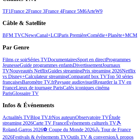
TF1
France 2
France 3
France 4
France 5
M6
Arte
W9
Câble & Satellite
BFM TV
CNews
Canal+
LCI
Paris Première
Comédie+
Planète+
MCM
Par Genre
Films ce soir
Séries TV
Documentaires
Sport en direct
Programmes
Jeunesse
Guide programmes enfants
Divertissement
Journaux
TV
Nouveautés Netflix
Guides streaming
Prix streaming 2026
Netflix
vs Disney+
Calculateur streaming
Comparatif box TV
Top 50 séries
françaises
Baromètre TV.fr
Paysage audiovisuel
Regarder la TV en
France
Lieux de tournage Paris
Cafés iconiques cinéma
Paris
Glossaire TV
Infos & Événements
Actualités TV
Blog TV.fr
Nos auteurs
Observatoire TV
Étude
streaming 2026
Carte TV France
Événements culturels TV
🎾
Roland-Garros 2026
⚽ Coupe du Monde 2026
🚴 Tour de France
2026
Festivals & événements TV
Outils TV & conversion
À propos