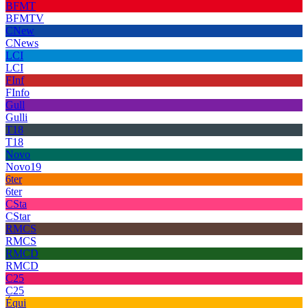
BFMT
BFMTV
CNew
CNews
LCI
LCI
FInf
FInfo
Gull
Gulli
T18
T18
Novo
Novo19
6ter
6ter
CSta
CStar
RMCS
RMCS
RMCD
RMCD
C25
C25
Équi