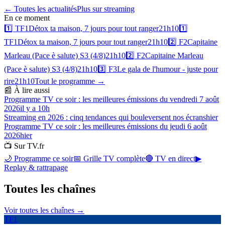
← Toutes les actualités
Plus sur
streaming
En ce moment
1️⃣
TF1
Détox ta maison, 7 jours pour tout ranger
21h10
1️⃣
TF1
Détox ta maison, 7 jours pour tout ranger
21h10
2️⃣
F2
Capitaine
Marleau (Pace è salute) S3 (4/8)
21h10
2️⃣
F2
Capitaine Marleau
(Pace è salute) S3 (4/8)
21h10
3️⃣
F3
Le gala de l'humour - juste pour
rire
21h10
Tout le programme →
📰 À lire aussi
Programme TV ce soir : les meilleures émissions du vendredi 7 août
2026
il y a 10h
Streaming en 2026 : cinq tendances qui bouleversent nos écrans
hier
Programme TV ce soir : les meilleures émissions du jeudi 6 août
2026
hier
📺 Sur TV.fr
🌙 Programme ce soir
📅 Grille TV complète
🔴 TV en direct
▶
Replay & rattrapage
Toutes les
chaînes
Voir toutes les chaînes →
TF1