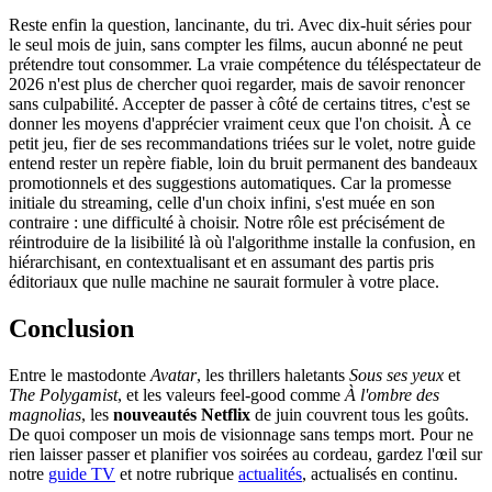
Reste enfin la question, lancinante, du tri. Avec dix-huit séries pour
le seul mois de juin, sans compter les films, aucun abonné ne peut
prétendre tout consommer. La vraie compétence du téléspectateur de
2026 n'est plus de chercher quoi regarder, mais de savoir renoncer
sans culpabilité. Accepter de passer à côté de certains titres, c'est se
donner les moyens d'apprécier vraiment ceux que l'on choisit. À ce
petit jeu, fier de ses recommandations triées sur le volet, notre guide
entend rester un repère fiable, loin du bruit permanent des bandeaux
promotionnels et des suggestions automatiques. Car la promesse
initiale du streaming, celle d'un choix infini, s'est muée en son
contraire : une difficulté à choisir. Notre rôle est précisément de
réintroduire de la lisibilité là où l'algorithme installe la confusion, en
hiérarchisant, en contextualisant et en assumant des partis pris
éditoriaux que nulle machine ne saurait formuler à votre place.
Conclusion
Entre le mastodonte
Avatar
, les thrillers haletants
Sous ses yeux
et
The Polygamist
, et les valeurs feel-good comme
À l'ombre des
magnolias
, les
nouveautés Netflix
de juin couvrent tous les goûts.
De quoi composer un mois de visionnage sans temps mort. Pour ne
rien laisser passer et planifier vos soirées au cordeau, gardez l'œil sur
notre
guide TV
et notre rubrique
actualités
, actualisés en continu.