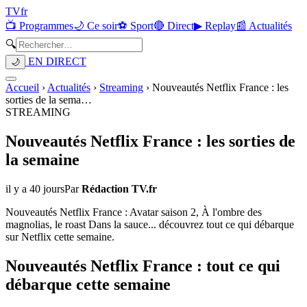
TV
fr
📺 Programmes
🌙 Ce soir
⚽ Sport
🔴 Direct
▶ Replay
📰 Actualités
🔍
EN DIRECT
🌙
Accueil
›
Actualités
›
Streaming
›
Nouveautés Netflix France : les
sorties de la sema
…
STREAMING
Nouveautés Netflix France : les sorties de
la semaine
il y a 40 jours
Par
Rédaction TV.fr
Nouveautés Netflix France : Avatar saison 2, À l'ombre des
magnolias, le roast Dans la sauce... découvrez tout ce qui débarque
sur Netflix cette semaine.
Nouveautés Netflix France : tout ce qui
débarque cette semaine