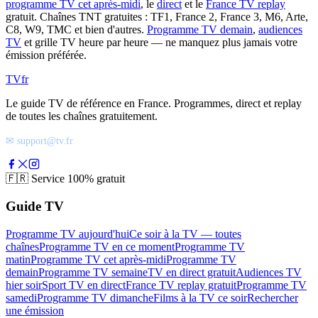
programme TV cet après-midi
, le
direct
et le
France TV replay
gratuit. Chaînes TNT gratuites : TF1, France 2, France 3, M6, Arte,
C8, W9, TMC et bien d'autres.
Programme TV demain
,
audiences
TV
et grille TV heure par heure — ne manquez plus jamais votre
émission préférée.
TV
fr
Le guide TV de référence en France. Programmes, direct et replay
de toutes les chaînes gratuitement.
✉ support@tv.fr
🇫🇷
Service 100% gratuit
Guide TV
Programme TV aujourd'hui
Ce soir à la TV — toutes
chaînes
Programme TV en ce moment
Programme TV
matin
Programme TV cet après-midi
Programme TV
demain
Programme TV semaine
TV en direct gratuit
Audiences TV
hier soir
Sport TV en direct
France TV replay gratuit
Programme TV
samedi
Programme TV dimanche
Films à la TV ce soir
Rechercher
une émission