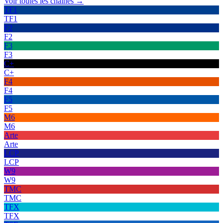
Voir toutes les chaînes →
TF1
TF1
F2
F2
F3
F3
C+
C+
F4
F4
F5
F5
M6
M6
Arte
Arte
LCP
LCP
W9
W9
TMC
TMC
TFX
TFX