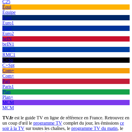
C25
Équi
Équipe
Euro
Euro1
Euro
Euro2
beIN
beIN1
RMC1
RMC1
C+Sp
C+Spt
Com+
Com+
Pari
Paris1
Plan
Plan+
MCM
MCM
TV.fr
est le guide TV en ligne de référence en France. Retrouvez en
un coup d'œil le
programme TV
complet du jour, les émissions
ce
soir à la TV
sur toutes les chaînes, le
programme TV du matin
, le