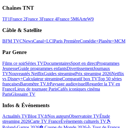
Chaînes TNT
TF1
France 2
France 3
France 4
France 5
M6
Arte
W9
Câble & Satellite
BFM TV
CNews
Canal+
LCI
Paris Première
Comédie+
Planète+
MCM
Par Genre
Films ce soir
Séries TV
Documentaires
Sport en direct
Programmes
Jeunesse
Guide programmes enfants
Divertissement
Journaux
TV
Nouveautés Netflix
Guides streaming
Prix streaming 2026
Netflix
vs Disney+
Calculateur streaming
Comparatif box TV
Top 50 séries
françaises
Baromètre TV.fr
Paysage audiovisuel
Regarder la TV en
France
Lieux de tournage Paris
Cafés iconiques cinéma
Paris
Glossaire TV
Infos & Événements
Actualités TV
Blog TV.fr
Nos auteurs
Observatoire TV
Étude
streaming 2026
Carte TV France
Événements culturels TV
🎾
Roland-Garros 2026
⚽ Coupe du Monde 2026
🚴 Tour de France