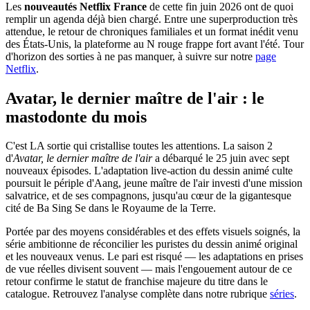
Les
nouveautés Netflix France
de cette fin juin 2026 ont de quoi
remplir un agenda déjà bien chargé. Entre une superproduction très
attendue, le retour de chroniques familiales et un format inédit venu
des États-Unis, la plateforme au N rouge frappe fort avant l'été. Tour
d'horizon des sorties à ne pas manquer, à suivre sur notre
page
Netflix
.
Avatar, le dernier maître de l'air : le
mastodonte du mois
C'est LA sortie qui cristallise toutes les attentions. La saison 2
d'
Avatar, le dernier maître de l'air
a débarqué le 25 juin avec sept
nouveaux épisodes. L'adaptation live-action du dessin animé culte
poursuit le périple d'Aang, jeune maître de l'air investi d'une mission
salvatrice, et de ses compagnons, jusqu'au cœur de la gigantesque
cité de Ba Sing Se dans le Royaume de la Terre.
Portée par des moyens considérables et des effets visuels soignés, la
série ambitionne de réconcilier les puristes du dessin animé original
et les nouveaux venus. Le pari est risqué — les adaptations en prises
de vue réelles divisent souvent — mais l'engouement autour de ce
retour confirme le statut de franchise majeure du titre dans le
catalogue. Retrouvez l'analyse complète dans notre rubrique
séries
.