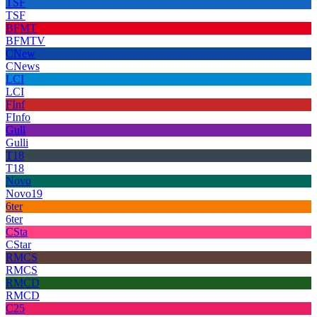
TSF
TSF
BFMT
BFMTV
CNew
CNews
LCI
LCI
FInf
FInfo
Gull
Gulli
T18
T18
Novo
Novo19
6ter
6ter
CSta
CStar
RMCS
RMCS
RMCD
RMCD
C25