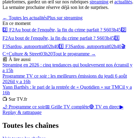
plateformes, gardez un œil sur nos rubriques
streaming
et
actualités
.
La semaine prochaine réserve déjà son lot de surprises.
← Toutes les actualités
Plus sur
streaming
En ce moment
2️⃣
F2
Au bout de l'enquête, la fin du crime parfait ? S6
03h45
2️⃣
F2
Au bout de l'enquête, la fin du crime parfait ? S6
03h45
3️⃣
F3
Sardou, autoportrait
02h40
3️⃣
F3
Sardou, autoportrait
02h40
🎬
C+
Culture & Street
03h20
Tout le programme →
📰 À lire aussi
Streaming en 2026 : cinq tendances qui bouleversent nos écrans
il y
a 15h
Programme TV ce soir : les meilleures émissions du jeudi 6 août
2026
il y a 16h
Yann Barthès : le pari de la rentrée de « Quotidien » sur TMC
il y a
16h
📺 Sur TV.fr
🌙 Programme ce soir
📅 Grille TV complète
🔴 TV en direct
▶
Replay & rattrapage
Toutes les
chaînes