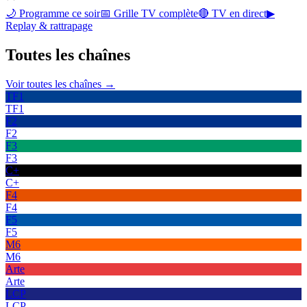
🌙 Programme ce soir
📅 Grille TV complète
🔴 TV en direct
▶
Replay & rattrapage
Toutes les
chaînes
Voir toutes les chaînes →
TF1
TF1
F2
F2
F3
F3
C+
C+
F4
F4
F5
F5
M6
M6
Arte
Arte
LCP
LCP