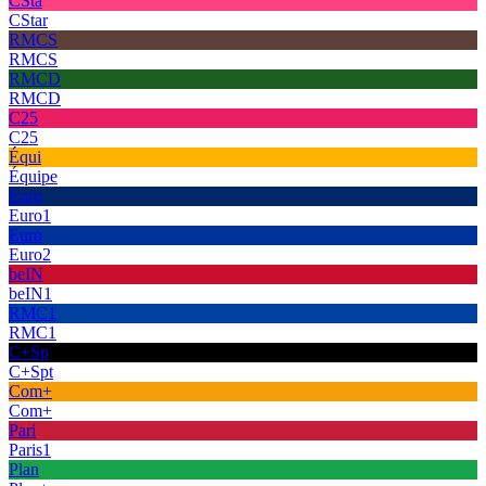
CSta
CStar
RMCS
RMCS
RMCD
RMCD
C25
C25
Équi
Équipe
Euro
Euro1
Euro
Euro2
beIN
beIN1
RMC1
RMC1
C+Sp
C+Spt
Com+
Com+
Pari
Paris1
Plan