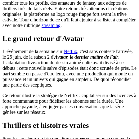
combler tous les profils, des amateurs de fantasy aux adeptes de
thrillers tirés de faits réels. Entre retours très attendus et créations
originales, la plateforme au logo rouge frappe fort avant la trêve
estivale. Tour d'horizon de ce qu'il faut ajouter à sa liste, à compléter
avec notre rubrique
streaming
.
Le grand retour d'Avatar
L'événement de la semaine sur
Netflix
, c'est sans conteste l'arrivée,
le 25 juin, de la saison 2 d'
Avatar, le dernier maître de l'air
.
L'adaptation live-action du dessin animé culte avait divisé à ses
débuts ; cette nouvelle salve d'épisodes était donc scrutée de près. Le
pari semble en passe d'être tenu, avec une production qui monte en
puissance et un univers qui gagne en ampleur. De quoi réconcilier
une partie des sceptiques.
Ce retour illustre la stratégie de Netflix : capitaliser sur des licences à
forte communauté pour fidéliser les abonnés sur la durée. Une
approche payante, à en juger par les conversations que la série
génère sur les réseaux.
Thrillers et histoires vraies
Pour les amateurs de frissons,
Sous ses yeux
s'annonce comme la