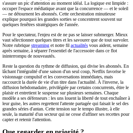
s'assure un pic d'attention au moment idéal. La logique est limpide :
occuper l'espace médiatique avant que la concurrence — et le soleil
— ne détournent les abonnés. Cette orchestration minutieuse
explique pourquoi les grandes sorties se concentrent souvent sur
quelques fenêtres stratégiques de l'année.
Pour le spectateur, l'enjeu est de ne pas se laisser submerger. Mieux
vaut sélectionner quelques titres et les savourer que de tout survoler.
Notre rubrique
streaming
et notre fil
actualités
vous aident, semaine
après semaine, à séparer l'essentiel de l'accessoire dans ce flot
ininterrompu de nouveautés.
Reste la question du rythme de diffusion, qui divise les abonnés. En
lâchant l'intégralité d'une saison d'un seul coup, Netflix favorise le
visionnage compulsif et les conversations immédiates, mais
raccourcit la durée de vie d'un titre dans l'actualité. À l'inverse, la
diffusion hebdomadaire, privilégiée par certains concurrents, étire le
plaisir et entretient le suspense sur plusieurs semaines. Chaque
modèle a ses défenseurs : les uns louent la liberté de tout enchaîner à
leur guise, les autres regrettent l'attente partagée qui faisait le sel des
grandes séries d'antan. Cette tension sur le tempo illustre, à elle
seule, la maturité d'un secteur qui ne cesse d'affiner ses recettes pour
capter et retenir l'attention.
Que regarder en priorité ?