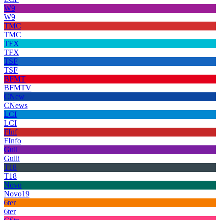
W9
W9
TMC
TMC
TFX
TFX
TSF
TSF
BFMT
BFMTV
CNew
CNews
LCI
LCI
FInf
FInfo
Gull
Gulli
T18
T18
Novo
Novo19
6ter
6ter