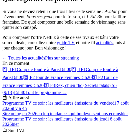
Si vous ne deviez retenir que trois titres cette semaine :
Avatar
pour
l'événement,
Sous ses yeux
pour le frisson, et
L'Été 36
pour la fibre
française. De quoi composer une belle semaine de visionnage sans
quitter son canapé.
Pour comparer l'offre Netflix à celle de ses rivaux et bâtir votre
soirée idéale, consultez notre
guide TV
et notre fil
actualités
, mis à
jour chaque jour. Bon visionnage !
← Toutes les actualités
Plus sur
streaming
En ce moment
1️⃣
TF1
Coup de foudre à Paris
16h00
1️⃣
TF1
Coup de foudre à
Paris
16h00
2️⃣
F2
Tour de France Femmes
15h20
2️⃣
F2
Tour de
France Femmes
15h20
3️⃣
F3
Rex, chien flic (Secrets fatals) S5
(9/13)
15h40
Tout le programme →
📰 À lire aussi
Programme TV ce soir : les meilleures émissions du vendredi 7 août
2026
il y a 4h
Streaming en 2026 : cinq tendances qui bouleversent nos écrans
hier
Programme TV ce soir : les meilleures émissions du jeudi 6 août
2026
hier
📺 Sur TV.fr