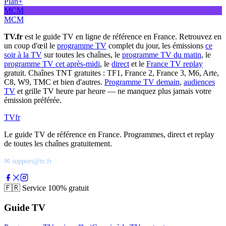
Plan+
MCM
MCM
TV.fr
est le guide TV en ligne de référence en France. Retrouvez en
un coup d'œil le
programme TV
complet du jour, les émissions
ce
soir à la TV
sur toutes les chaînes, le
programme TV du matin
, le
programme TV cet après-midi
, le
direct
et le
France TV replay
gratuit. Chaînes TNT gratuites : TF1, France 2, France 3, M6, Arte,
C8, W9, TMC et bien d'autres.
Programme TV demain
,
audiences
TV
et grille TV heure par heure — ne manquez plus jamais votre
émission préférée.
TV
fr
Le guide TV de référence en France. Programmes, direct et replay
de toutes les chaînes gratuitement.
✉ support@tv.fr
🇫🇷
Service 100% gratuit
Guide TV