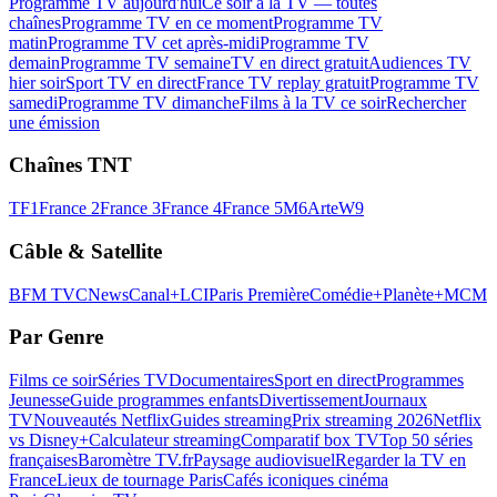
Programme TV aujourd'hui
Ce soir à la TV — toutes
chaînes
Programme TV en ce moment
Programme TV
matin
Programme TV cet après-midi
Programme TV
demain
Programme TV semaine
TV en direct gratuit
Audiences TV
hier soir
Sport TV en direct
France TV replay gratuit
Programme TV
samedi
Programme TV dimanche
Films à la TV ce soir
Rechercher
une émission
Chaînes TNT
TF1
France 2
France 3
France 4
France 5
M6
Arte
W9
Câble & Satellite
BFM TV
CNews
Canal+
LCI
Paris Première
Comédie+
Planète+
MCM
Par Genre
Films ce soir
Séries TV
Documentaires
Sport en direct
Programmes
Jeunesse
Guide programmes enfants
Divertissement
Journaux
TV
Nouveautés Netflix
Guides streaming
Prix streaming 2026
Netflix
vs Disney+
Calculateur streaming
Comparatif box TV
Top 50 séries
françaises
Baromètre TV.fr
Paysage audiovisuel
Regarder la TV en
France
Lieux de tournage Paris
Cafés iconiques cinéma