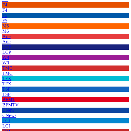
F4
F4
F5
F5
M6
M6
Arte
Arte
LCP
LCP
W9
W9
TMC
TMC
TFX
TFX
TSF
TSF
BFMT
BFMTV
CNew
CNews
LCI
LCI