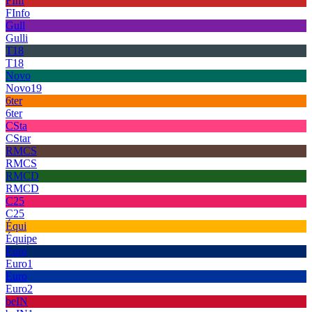
FInf
FInfo
Gull
Gulli
T18
T18
Novo
Novo19
6ter
6ter
CSta
CStar
RMCS
RMCS
RMCD
RMCD
C25
C25
Équi
Équipe
Euro
Euro1
Euro
Euro2
beIN