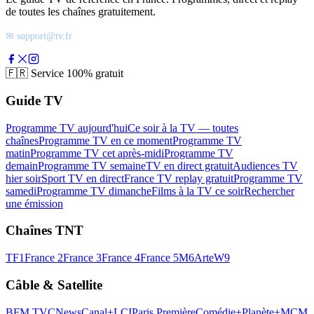
de toutes les chaînes gratuitement.
✉ support@tv.fr
🇫🇷
Service 100% gratuit
Guide TV
Programme TV aujourd'hui
Ce soir à la TV — toutes
chaînes
Programme TV en ce moment
Programme TV
matin
Programme TV cet après-midi
Programme TV
demain
Programme TV semaine
TV en direct gratuit
Audiences TV
hier soir
Sport TV en direct
France TV replay gratuit
Programme TV
samedi
Programme TV dimanche
Films à la TV ce soir
Rechercher
une émission
Chaînes TNT
TF1
France 2
France 3
France 4
France 5
M6
Arte
W9
Câble & Satellite
BFM TV
CNews
Canal+
LCI
Paris Première
Comédie+
Planète+
MCM