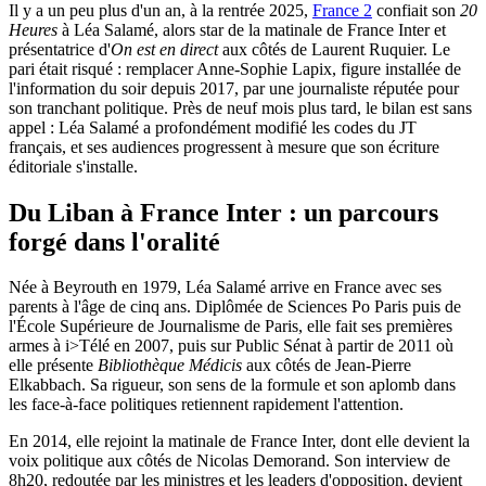
Il y a un peu plus d'un an, à la rentrée 2025,
France 2
confiait son
20
Heures
à Léa Salamé, alors star de la matinale de France Inter et
présentatrice d'
On est en direct
aux côtés de Laurent Ruquier. Le
pari était risqué : remplacer Anne-Sophie Lapix, figure installée de
l'information du soir depuis 2017, par une journaliste réputée pour
son tranchant politique. Près de neuf mois plus tard, le bilan est sans
appel : Léa Salamé a profondément modifié les codes du JT
français, et ses audiences progressent à mesure que son écriture
éditoriale s'installe.
Du Liban à France Inter : un parcours
forgé dans l'oralité
Née à Beyrouth en 1979, Léa Salamé arrive en France avec ses
parents à l'âge de cinq ans. Diplômée de Sciences Po Paris puis de
l'École Supérieure de Journalisme de Paris, elle fait ses premières
armes à i>Télé en 2007, puis sur Public Sénat à partir de 2011 où
elle présente
Bibliothèque Médicis
aux côtés de Jean-Pierre
Elkabbach. Sa rigueur, son sens de la formule et son aplomb dans
les face-à-face politiques retiennent rapidement l'attention.
En 2014, elle rejoint la matinale de France Inter, dont elle devient la
voix politique aux côtés de Nicolas Demorand. Son interview de
8h20, redoutée par les ministres et les leaders d'opposition, devient