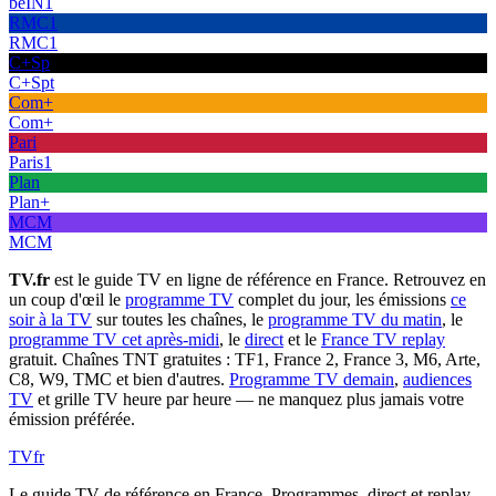
beIN1
RMC1
RMC1
C+Sp
C+Spt
Com+
Com+
Pari
Paris1
Plan
Plan+
MCM
MCM
TV.fr
est le guide TV en ligne de référence en France. Retrouvez en
un coup d'œil le
programme TV
complet du jour, les émissions
ce
soir à la TV
sur toutes les chaînes, le
programme TV du matin
, le
programme TV cet après-midi
, le
direct
et le
France TV replay
gratuit. Chaînes TNT gratuites : TF1, France 2, France 3, M6, Arte,
C8, W9, TMC et bien d'autres.
Programme TV demain
,
audiences
TV
et grille TV heure par heure — ne manquez plus jamais votre
émission préférée.
TV
fr
Le guide TV de référence en France. Programmes, direct et replay