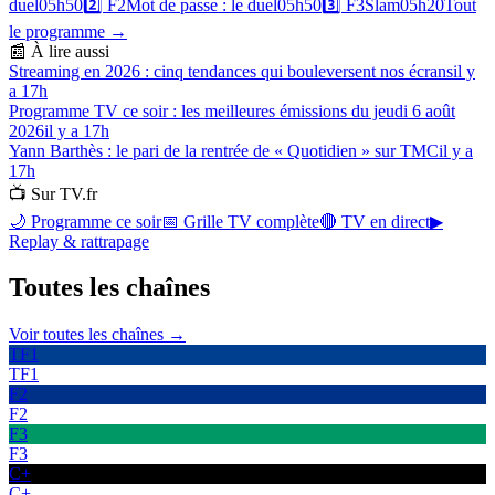
duel
05h50
2️⃣
F2
Mot de passe : le duel
05h50
3️⃣
F3
Slam
05h20
Tout
le programme →
📰 À lire aussi
Streaming en 2026 : cinq tendances qui bouleversent nos écrans
il y
a 17h
Programme TV ce soir : les meilleures émissions du jeudi 6 août
2026
il y a 17h
Yann Barthès : le pari de la rentrée de « Quotidien » sur TMC
il y a
17h
📺 Sur TV.fr
🌙 Programme ce soir
📅 Grille TV complète
🔴 TV en direct
▶
Replay & rattrapage
Toutes les
chaînes
Voir toutes les chaînes →
TF1
TF1
F2
F2
F3
F3
C+
C+