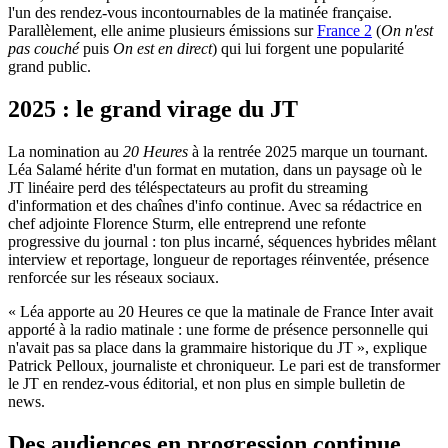
l'un des rendez-vous incontournables de la matinée française.
Parallèlement, elle anime plusieurs émissions sur
France 2
(
On n'est
pas couché
puis
On est en direct
) qui lui forgent une popularité
grand public.
2025 : le grand virage du JT
La nomination au
20 Heures
à la rentrée 2025 marque un tournant.
Léa Salamé hérite d'un format en mutation, dans un paysage où le
JT linéaire perd des téléspectateurs au profit du streaming
d'information et des chaînes d'info continue. Avec sa rédactrice en
chef adjointe Florence Sturm, elle entreprend une refonte
progressive du journal : ton plus incarné, séquences hybrides mêlant
interview et reportage, longueur de reportages réinventée, présence
renforcée sur les réseaux sociaux.
« Léa apporte au 20 Heures ce que la matinale de France Inter avait
apporté à la radio matinale : une forme de présence personnelle qui
n'avait pas sa place dans la grammaire historique du JT », explique
Patrick Pelloux, journaliste et chroniqueur. Le pari est de transformer
le JT en rendez-vous éditorial, et non plus en simple bulletin de
news.
Des audiences en progression continue