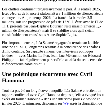
Les chiffres confirment progressivement le pari. À la rentrée 2025,
le
20 Heures
de France 2 plafonnait à 3,1 millions de téléspectateurs
en moyenne. Au printemps 2026, il a franchi la barre des 3,5
millions, soit une progression de près de 13 %. L'écart avec le JT de
TF1, présenté par Jean-Baptiste Boursier, reste massif (environ 1,5
million de téléspectateurs), mais il se stabilise alors qu'il s'était
considérablement creusé sous Anne-Sophie Lapix.
Plus important encore, Léa Salamé regagne du terrain sur la cible
urbaine et CSP+, longtemps sensible à la concurrence des chaînes
d'info continue. Sa capacité à mener des interviews politiques
tendues — avec Marine Le Pen, Jean-Luc Mélenchon ou Édouard
Philippe — fait régulièrement parler d'elle au-delà du seul cercle des
téléspectateurs habituels du JT.
Une polémique récurrente avec Cyril
Hanouna
Tout n'a pas été un long fleuve tranquille. Léa Salamé entretient un
rapport conflictuel avec Cyril Hanouna depuis qu'elle a évoqué les «
excès du format Hanouna » dans une interview pour
Le Monde
en
janvier 2026. L'animateur, désormais sur
W9
après la disparition de