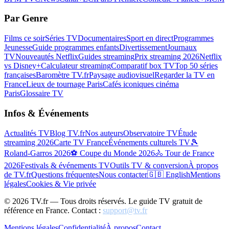
Par Genre
Films ce soir
Séries TV
Documentaires
Sport en direct
Programmes
Jeunesse
Guide programmes enfants
Divertissement
Journaux
TV
Nouveautés Netflix
Guides streaming
Prix streaming 2026
Netflix
vs Disney+
Calculateur streaming
Comparatif box TV
Top 50 séries
françaises
Baromètre TV.fr
Paysage audiovisuel
Regarder la TV en
France
Lieux de tournage Paris
Cafés iconiques cinéma
Paris
Glossaire TV
Infos & Événements
Actualités TV
Blog TV.fr
Nos auteurs
Observatoire TV
Étude
streaming 2026
Carte TV France
Événements culturels TV
🎾
Roland-Garros 2026
⚽ Coupe du Monde 2026
🚴 Tour de France
2026
Festivals & événements TV
Outils TV & conversion
À propos
de TV.fr
Questions fréquentes
Nous contacter
🇬🇧 English
Mentions
légales
Cookies & Vie privée
©
2026
TV.fr — Tous droits réservés. Le guide TV gratuit de
référence en France. Contact :
support@tv.fr
Mentions légales
Confidentialité
À propos
Contact