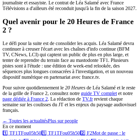
journaliste et essayiste. Le contrat de Léa Salamé avec France
Télévisions a d'ailleurs été reconduit jusqu'à la fin de la saison 2027.
Quel avenir pour le 20 Heures de France
2 ?
Le défi pour la suite est de consolider les acquis. Léa Salamé devra
continuer à creuser l'écart avec les chaînes d'info continue (BFM
TV, CNews, LCI) qui captent un public de plus en plus large, et
tenter de reprendre du terrain face au mastodonte TF1. Plusieurs
pistes sont à l'étude : une édition de week-end relookée, des
séquences plus longues consacrées à l'investigation, et un nouveau
dispositif numérique en partenariat avec france.tv.
Pour suivre quotidiennement le
20 Heures
de Léa Salamé et le reste
de la grille de France 2, consultez notre
guide TV complet
et notre
page dédiée à France 2
. La rédaction de
TV.fr
revient chaque
semaine sur les coulisses du JT et les enjeux du paysage audiovisuel
français.
← Toutes les actualités
Plus sur
people
En ce moment
1️⃣
TF1
TFou
05h50
1️⃣
TF1
TFou
05h50
2️⃣
F2
Mot de passe : le