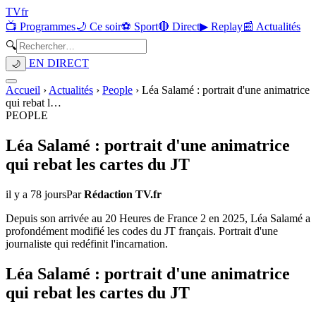
TV
fr
📺 Programmes
🌙 Ce soir
⚽ Sport
🔴 Direct
▶ Replay
📰 Actualités
🔍
EN DIRECT
🌙
Accueil
›
Actualités
›
People
›
Léa Salamé : portrait d'une animatrice
qui rebat l
…
PEOPLE
Léa Salamé : portrait d'une animatrice
qui rebat les cartes du JT
il y a 78 jours
Par
Rédaction TV.fr
Depuis son arrivée au 20 Heures de France 2 en 2025, Léa Salamé a
profondément modifié les codes du JT français. Portrait d'une
journaliste qui redéfinit l'incarnation.
Léa Salamé : portrait d'une animatrice
qui rebat les cartes du JT