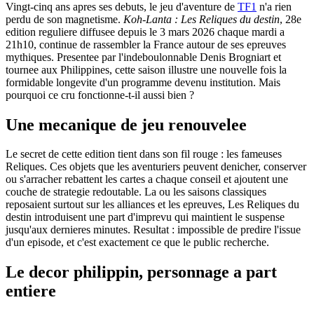
Vingt-cinq ans apres ses debuts, le jeu d'aventure de
TF1
n'a rien
perdu de son magnetisme.
Koh-Lanta : Les Reliques du destin
, 28e
edition reguliere diffusee depuis le 3 mars 2026 chaque mardi a
21h10, continue de rassembler la France autour de ses epreuves
mythiques. Presentee par l'indeboulonnable Denis Brogniart et
tournee aux Philippines, cette saison illustre une nouvelle fois la
formidable longevite d'un programme devenu institution. Mais
pourquoi ce cru fonctionne-t-il aussi bien ?
Une mecanique de jeu renouvelee
Le secret de cette edition tient dans son fil rouge : les fameuses
Reliques. Ces objets que les aventuriers peuvent denicher, conserver
ou s'arracher rebattent les cartes a chaque conseil et ajoutent une
couche de strategie redoutable. La ou les saisons classiques
reposaient surtout sur les alliances et les epreuves, Les Reliques du
destin introduisent une part d'imprevu qui maintient le suspense
jusqu'aux dernieres minutes. Resultat : impossible de predire l'issue
d'un episode, et c'est exactement ce que le public recherche.
Le decor philippin, personnage a part
entiere