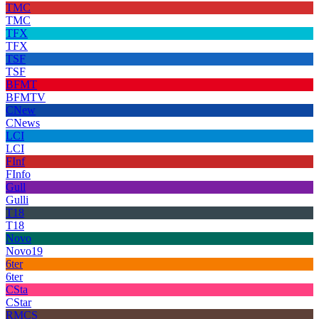
TMC
TMC
TFX
TFX
TSF
TSF
BFMT
BFMTV
CNew
CNews
LCI
LCI
FInf
FInfo
Gull
Gulli
T18
T18
Novo
Novo19
6ter
6ter
CSta
CStar
RMCS