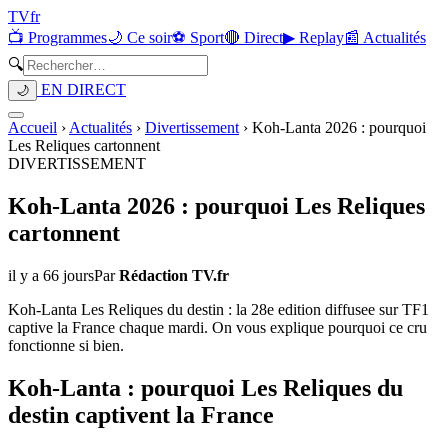
TV
fr
📺 Programmes
🌙 Ce soir
⚽ Sport
🔴 Direct
▶ Replay
📰 Actualités
🔍
EN DIRECT
🌙
Accueil
›
Actualités
›
Divertissement
›
Koh-Lanta 2026 : pourquoi
Les Reliques cartonnent
DIVERTISSEMENT
Koh-Lanta 2026 : pourquoi Les Reliques
cartonnent
il y a 66 jours
Par
Rédaction TV.fr
Koh-Lanta Les Reliques du destin : la 28e edition diffusee sur TF1
captive la France chaque mardi. On vous explique pourquoi ce cru
fonctionne si bien.
Koh-Lanta : pourquoi Les Reliques du
destin captivent la France