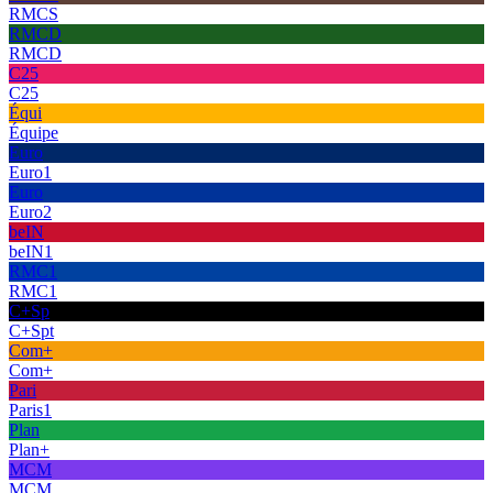
RMCS
RMCD
RMCD
C25
C25
Équi
Équipe
Euro
Euro1
Euro
Euro2
beIN
beIN1
RMC1
RMC1
C+Sp
C+Spt
Com+
Com+
Pari
Paris1
Plan
Plan+
MCM
MCM