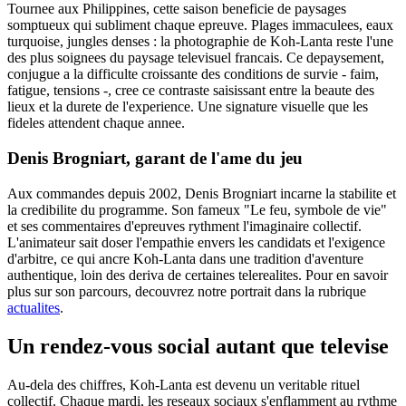
Tournee aux Philippines, cette saison beneficie de paysages
somptueux qui subliment chaque epreuve. Plages immaculees, eaux
turquoise, jungles denses : la photographie de Koh-Lanta reste l'une
des plus soignees du paysage televisuel francais. Ce depaysement,
conjugue a la difficulte croissante des conditions de survie - faim,
fatigue, tensions -, cree ce contraste saisissant entre la beaute des
lieux et la durete de l'experience. Une signature visuelle que les
fideles attendent chaque annee.
Denis Brogniart, garant de l'ame du jeu
Aux commandes depuis 2002, Denis Brogniart incarne la stabilite et
la credibilite du programme. Son fameux "Le feu, symbole de vie"
et ses commentaires d'epreuves rythment l'imaginaire collectif.
L'animateur sait doser l'empathie envers les candidats et l'exigence
d'arbitre, ce qui ancre Koh-Lanta dans une tradition d'aventure
authentique, loin des deriva de certaines telerealites. Pour en savoir
plus sur son parcours, decouvrez notre portrait dans la rubrique
actualites
.
Un rendez-vous social autant que televise
Au-dela des chiffres, Koh-Lanta est devenu un veritable rituel
collectif. Chaque mardi, les reseaux sociaux s'enflamment au rythme