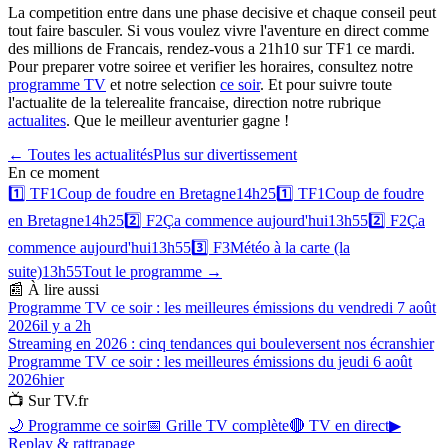
La competition entre dans une phase decisive et chaque conseil peut
tout faire basculer. Si vous voulez vivre l'aventure en direct comme
des millions de Francais, rendez-vous a 21h10 sur TF1 ce mardi.
Pour preparer votre soiree et verifier les horaires, consultez notre
programme TV
et notre selection
ce soir
. Et pour suivre toute
l'actualite de la telerealite francaise, direction notre rubrique
actualites
. Que le meilleur aventurier gagne !
← Toutes les actualités
Plus sur
divertissement
En ce moment
1️⃣
TF1
Coup de foudre en Bretagne
14h25
1️⃣
TF1
Coup de foudre
en Bretagne
14h25
2️⃣
F2
Ça commence aujourd'hui
13h55
2️⃣
F2
Ça
commence aujourd'hui
13h55
3️⃣
F3
Météo à la carte (la
suite)
13h55
Tout le programme →
📰 À lire aussi
Programme TV ce soir : les meilleures émissions du vendredi 7 août
2026
il y a 2h
Streaming en 2026 : cinq tendances qui bouleversent nos écrans
hier
Programme TV ce soir : les meilleures émissions du jeudi 6 août
2026
hier
📺 Sur TV.fr
🌙 Programme ce soir
📅 Grille TV complète
🔴 TV en direct
▶
Replay & rattrapage