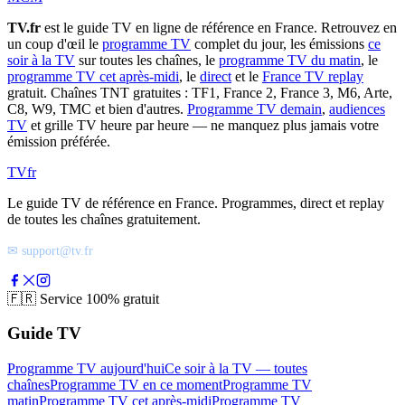
TV.fr
est le guide TV en ligne de référence en France. Retrouvez en
un coup d'œil le
programme TV
complet du jour, les émissions
ce
soir à la TV
sur toutes les chaînes, le
programme TV du matin
, le
programme TV cet après-midi
, le
direct
et le
France TV replay
gratuit. Chaînes TNT gratuites : TF1, France 2, France 3, M6, Arte,
C8, W9, TMC et bien d'autres.
Programme TV demain
,
audiences
TV
et grille TV heure par heure — ne manquez plus jamais votre
émission préférée.
TV
fr
Le guide TV de référence en France. Programmes, direct et replay
de toutes les chaînes gratuitement.
✉ support@tv.fr
🇫🇷
Service 100% gratuit
Guide TV
Programme TV aujourd'hui
Ce soir à la TV — toutes
chaînes
Programme TV en ce moment
Programme TV
matin
Programme TV cet après-midi
Programme TV