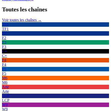
Toutes les
chaînes
Voir toutes les chaînes →
TF1
TF1
F2
F2
F3
F3
C+
C+
F4
F4
F5
F5
M6
M6
Arte
Arte
LCP
LCP
W9
W9