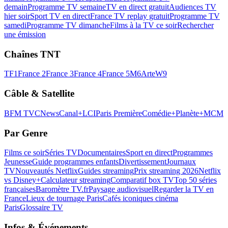
demain
Programme TV semaine
TV en direct gratuit
Audiences TV
hier soir
Sport TV en direct
France TV replay gratuit
Programme TV
samedi
Programme TV dimanche
Films à la TV ce soir
Rechercher
une émission
Chaînes TNT
TF1
France 2
France 3
France 4
France 5
M6
Arte
W9
Câble & Satellite
BFM TV
CNews
Canal+
LCI
Paris Première
Comédie+
Planète+
MCM
Par Genre
Films ce soir
Séries TV
Documentaires
Sport en direct
Programmes
Jeunesse
Guide programmes enfants
Divertissement
Journaux
TV
Nouveautés Netflix
Guides streaming
Prix streaming 2026
Netflix
vs Disney+
Calculateur streaming
Comparatif box TV
Top 50 séries
françaises
Baromètre TV.fr
Paysage audiovisuel
Regarder la TV en
France
Lieux de tournage Paris
Cafés iconiques cinéma
Paris
Glossaire TV
Infos & Événements