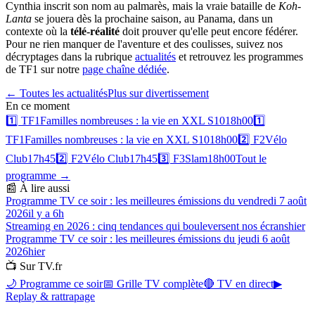
Cynthia inscrit son nom au palmarès, mais la vraie bataille de
Koh-
Lanta
se jouera dès la prochaine saison, au Panama, dans un
contexte où la
télé-réalité
doit prouver qu'elle peut encore fédérer.
Pour ne rien manquer de l'aventure et des coulisses, suivez nos
décryptages dans la rubrique
actualités
et retrouvez les programmes
de TF1 sur notre
page chaîne dédiée
.
← Toutes les actualités
Plus sur
divertissement
En ce moment
1️⃣
TF1
Familles nombreuses : la vie en XXL S10
18h00
1️⃣
TF1
Familles nombreuses : la vie en XXL S10
18h00
2️⃣
F2
Vélo
Club
17h45
2️⃣
F2
Vélo Club
17h45
3️⃣
F3
Slam
18h00
Tout le
programme →
📰 À lire aussi
Programme TV ce soir : les meilleures émissions du vendredi 7 août
2026
il y a 6h
Streaming en 2026 : cinq tendances qui bouleversent nos écrans
hier
Programme TV ce soir : les meilleures émissions du jeudi 6 août
2026
hier
📺 Sur TV.fr
🌙 Programme ce soir
📅 Grille TV complète
🔴 TV en direct
▶
Replay & rattrapage