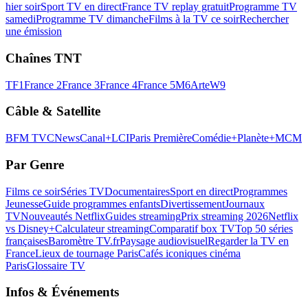
hier soir
Sport TV en direct
France TV replay gratuit
Programme TV
samedi
Programme TV dimanche
Films à la TV ce soir
Rechercher
une émission
Chaînes TNT
TF1
France 2
France 3
France 4
France 5
M6
Arte
W9
Câble & Satellite
BFM TV
CNews
Canal+
LCI
Paris Première
Comédie+
Planète+
MCM
Par Genre
Films ce soir
Séries TV
Documentaires
Sport en direct
Programmes
Jeunesse
Guide programmes enfants
Divertissement
Journaux
TV
Nouveautés Netflix
Guides streaming
Prix streaming 2026
Netflix
vs Disney+
Calculateur streaming
Comparatif box TV
Top 50 séries
françaises
Baromètre TV.fr
Paysage audiovisuel
Regarder la TV en
France
Lieux de tournage Paris
Cafés iconiques cinéma
Paris
Glossaire TV
Infos & Événements