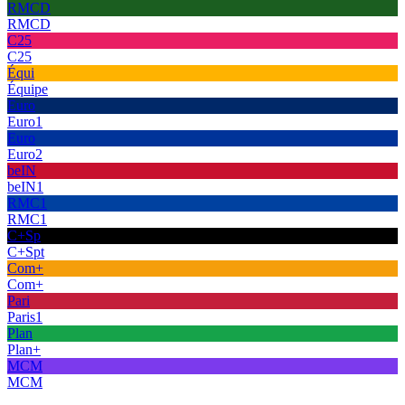
RMCD
RMCD
C25
C25
Équi
Équipe
Euro
Euro1
Euro
Euro2
beIN
beIN1
RMC1
RMC1
C+Sp
C+Spt
Com+
Com+
Pari
Paris1
Plan
Plan+
MCM
MCM