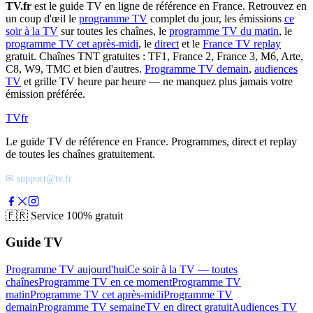
TV.fr
est le guide TV en ligne de référence en France. Retrouvez en
un coup d'œil le
programme TV
complet du jour, les émissions
ce
soir à la TV
sur toutes les chaînes, le
programme TV du matin
, le
programme TV cet après-midi
, le
direct
et le
France TV replay
gratuit. Chaînes TNT gratuites : TF1, France 2, France 3, M6, Arte,
C8, W9, TMC et bien d'autres.
Programme TV demain
,
audiences
TV
et grille TV heure par heure — ne manquez plus jamais votre
émission préférée.
TV
fr
Le guide TV de référence en France. Programmes, direct et replay
de toutes les chaînes gratuitement.
✉ support@tv.fr
🇫🇷
Service 100% gratuit
Guide TV
Programme TV aujourd'hui
Ce soir à la TV — toutes
chaînes
Programme TV en ce moment
Programme TV
matin
Programme TV cet après-midi
Programme TV
demain
Programme TV semaine
TV en direct gratuit
Audiences TV