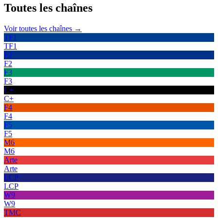
Toutes les
chaînes
Voir toutes les chaînes →
TF1
TF1
F2
F2
F3
F3
C+
C+
F4
F4
F5
F5
M6
M6
Arte
Arte
LCP
LCP
W9
W9
TMC