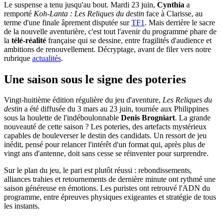
Le suspense a tenu jusqu'au bout. Mardi 23 juin,
Cynthia
a
remporté
Koh-Lanta : Les Reliques du destin
face à Clarisse, au
terme d'une finale âprement disputée sur
TF1
. Mais derrière le sacre
de la nouvelle aventurière, c'est tout l'avenir du programme phare de
la
télé-réalité
française qui se dessine, entre fragilités d'audience et
ambitions de renouvellement. Décryptage, avant de filer vers notre
rubrique
actualités
.
Une saison sous le signe des poteries
Vingt-huitième édition régulière du jeu d'aventure,
Les Reliques du
destin
a été diffusée du 3 mars au 23 juin, tournée aux Philippines
sous la houlette de l'indéboulonnable
Denis Brogniart
. La grande
nouveauté de cette saison ? Les poteries, des artefacts mystérieux
capables de bouleverser le destin des candidats. Un ressort de jeu
inédit, pensé pour relancer l'intérêt d'un format qui, après plus de
vingt ans d'antenne, doit sans cesse se réinventer pour surprendre.
Sur le plan du jeu, le pari est plutôt réussi : rebondissements,
alliances trahies et retournements de dernière minute ont rythmé une
saison généreuse en émotions. Les puristes ont retrouvé l'ADN du
programme, entre épreuves physiques exigeantes et stratégie de tous
les instants.