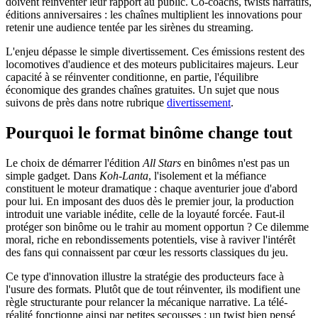
doivent réinventer leur rapport au public. Co-coachs, twists narratifs,
éditions anniversaires : les chaînes multiplient les innovations pour
retenir une audience tentée par les sirènes du streaming.
L'enjeu dépasse le simple divertissement. Ces émissions restent des
locomotives d'audience et des moteurs publicitaires majeurs. Leur
capacité à se réinventer conditionne, en partie, l'équilibre
économique des grandes chaînes gratuites. Un sujet que nous
suivons de près dans notre rubrique
divertissement
.
Pourquoi le format binôme change tout
Le choix de démarrer l'édition
All Stars
en binômes n'est pas un
simple gadget. Dans
Koh-Lanta
, l'isolement et la méfiance
constituent le moteur dramatique : chaque aventurier joue d'abord
pour lui. En imposant des duos dès le premier jour, la production
introduit une variable inédite, celle de la loyauté forcée. Faut-il
protéger son binôme ou le trahir au moment opportun ? Ce dilemme
moral, riche en rebondissements potentiels, vise à raviver l'intérêt
des fans qui connaissent par cœur les ressorts classiques du jeu.
Ce type d'innovation illustre la stratégie des producteurs face à
l'usure des formats. Plutôt que de tout réinventer, ils modifient une
règle structurante pour relancer la mécanique narrative. La télé-
réalité fonctionne ainsi par petites secousses : un twist bien pensé