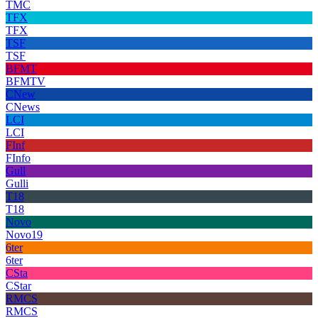
TMC
TFX
TFX
TSF
TSF
BFMT
BFMTV
CNew
CNews
LCI
LCI
FInf
FInfo
Gull
Gulli
T18
T18
Novo
Novo19
6ter
6ter
CSta
CStar
RMCS
RMCS