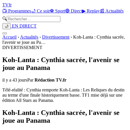
TV
fr
📺 Programmes
🌙 Ce soir
⚽ Sport
🔴 Direct
▶ Replay
📰 Actualités
🔍
EN DIRECT
🌙
Accueil
›
Actualités
›
Divertissement
›
Koh-Lanta : Cynthia sacrée,
l'avenir se joue au Pa
…
DIVERTISSEMENT
Koh-Lanta : Cynthia sacrée, l'avenir se
joue au Panama
il y a 43 jours
Par
Rédaction TV.fr
Télé-réalité : Cynthia remporte Koh-Lanta : Les Reliques du destin
au terme d'une finale historiquement basse. TF1 mise déjà sur une
édition All Stars au Panama.
Koh-Lanta : Cynthia sacrée, l'avenir se
joue au Panama