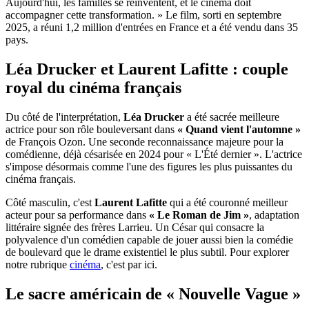
Aujourd'hui, les familles se réinventent, et le cinéma doit
accompagner cette transformation. » Le film, sorti en septembre
2025, a réuni 1,2 million d'entrées en France et a été vendu dans 35
pays.
Léa Drucker et Laurent Lafitte : couple
royal du cinéma français
Du côté de l'interprétation,
Léa Drucker
a été sacrée meilleure
actrice pour son rôle bouleversant dans
« Quand vient l'automne »
de François Ozon. Une seconde reconnaissance majeure pour la
comédienne, déjà césarisée en 2024 pour « L'Été dernier ». L'actrice
s'impose désormais comme l'une des figures les plus puissantes du
cinéma français.
Côté masculin, c'est
Laurent Lafitte
qui a été couronné meilleur
acteur pour sa performance dans
« Le Roman de Jim »
, adaptation
littéraire signée des frères Larrieu. Un César qui consacre la
polyvalence d'un comédien capable de jouer aussi bien la comédie
de boulevard que le drame existentiel le plus subtil. Pour explorer
notre rubrique
cinéma
, c'est par ici.
Le sacre américain de « Nouvelle Vague »