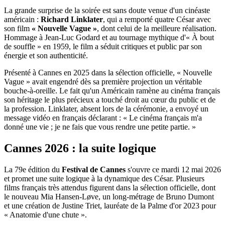
La grande surprise de la soirée est sans doute venue d'un cinéaste
américain :
Richard Linklater
, qui a remporté quatre César avec
son film
« Nouvelle Vague »
, dont celui de la meilleure réalisation.
Hommage à Jean-Luc Godard et au tournage mythique d'« À bout
de souffle » en 1959, le film a séduit critiques et public par son
énergie et son authenticité.
Présenté à Cannes en 2025 dans la sélection officielle, « Nouvelle
Vague » avait engendré dès sa première projection un véritable
bouche-à-oreille. Le fait qu'un Américain ramène au cinéma français
son héritage le plus précieux a touché droit au cœur du public et de
la profession. Linklater, absent lors de la cérémonie, a envoyé un
message vidéo en français déclarant : « Le cinéma français m'a
donné une vie ; je ne fais que vous rendre une petite partie. »
Cannes 2026 : la suite logique
La 79e édition du
Festival de Cannes
s'ouvre ce mardi 12 mai 2026
et promet une suite logique à la dynamique des César. Plusieurs
films français très attendus figurent dans la sélection officielle, dont
le nouveau Mia Hansen-Løve, un long-métrage de Bruno Dumont
et une création de Justine Triet, lauréate de la Palme d'or 2023 pour
« Anatomie d'une chute ».