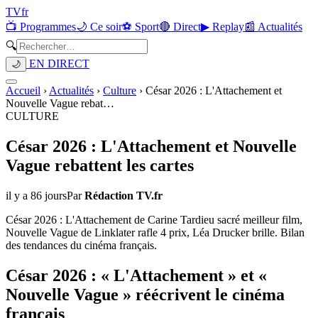
TV
fr
📺 Programmes
🌙 Ce soir
⚽ Sport
🔴 Direct
▶ Replay
📰 Actualités
🔍
EN DIRECT
🌙
Accueil
›
Actualités
›
Culture
›
César 2026 : L'Attachement et
Nouvelle Vague rebat
…
CULTURE
César 2026 : L'Attachement et Nouvelle
Vague rebattent les cartes
il y a 86 jours
Par
Rédaction TV.fr
César 2026 : L'Attachement de Carine Tardieu sacré meilleur film,
Nouvelle Vague de Linklater rafle 4 prix, Léa Drucker brille. Bilan
des tendances du cinéma français.
César 2026 : « L'Attachement » et «
Nouvelle Vague » réécrivent le cinéma
français