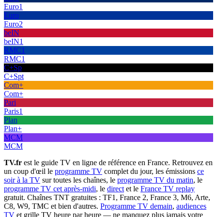
Euro1
Euro
Euro2
beIN
beIN1
RMC1
RMC1
C+Sp
C+Spt
Com+
Com+
Pari
Paris1
Plan
Plan+
MCM
MCM
TV.fr
est le guide TV en ligne de référence en France. Retrouvez en
un coup d'œil le
programme TV
complet du jour, les émissions
ce
soir à la TV
sur toutes les chaînes, le
programme TV du matin
, le
programme TV cet après-midi
, le
direct
et le
France TV replay
gratuit. Chaînes TNT gratuites : TF1, France 2, France 3, M6, Arte,
C8, W9, TMC et bien d'autres.
Programme TV demain
,
audiences
TV
et grille TV heure par heure — ne manquez plus jamais votre