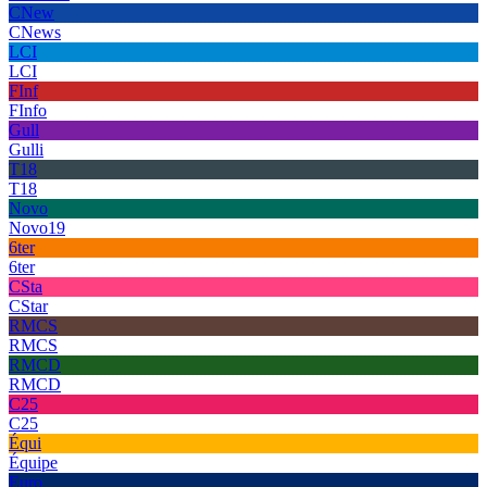
CNew
CNews
LCI
LCI
FInf
FInfo
Gull
Gulli
T18
T18
Novo
Novo19
6ter
6ter
CSta
CStar
RMCS
RMCS
RMCD
RMCD
C25
C25
Équi
Équipe
Euro