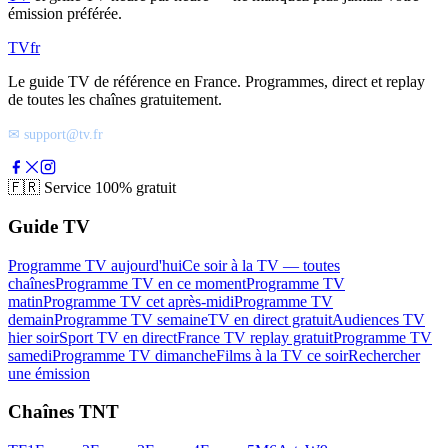
émission préférée.
TV
fr
Le guide TV de référence en France. Programmes, direct et replay
de toutes les chaînes gratuitement.
✉ support@tv.fr
🇫🇷
Service 100% gratuit
Guide TV
Programme TV aujourd'hui
Ce soir à la TV — toutes
chaînes
Programme TV en ce moment
Programme TV
matin
Programme TV cet après-midi
Programme TV
demain
Programme TV semaine
TV en direct gratuit
Audiences TV
hier soir
Sport TV en direct
France TV replay gratuit
Programme TV
samedi
Programme TV dimanche
Films à la TV ce soir
Rechercher
une émission
Chaînes TNT