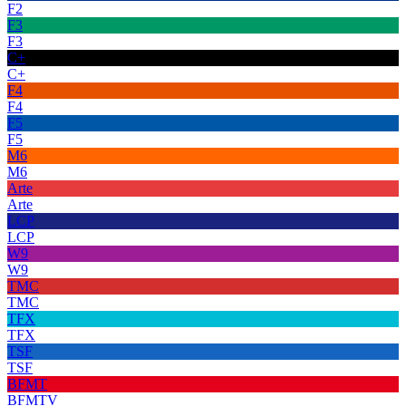
F2
F3
F3
C+
C+
F4
F4
F5
F5
M6
M6
Arte
Arte
LCP
LCP
W9
W9
TMC
TMC
TFX
TFX
TSF
TSF
BFMT
BFMTV