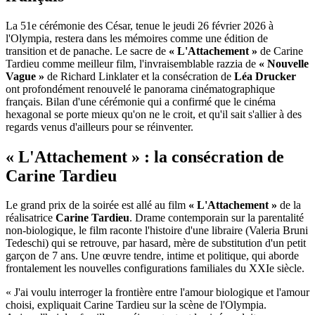
La 51e cérémonie des César, tenue le jeudi 26 février 2026 à
l'Olympia, restera dans les mémoires comme une édition de
transition et de panache. Le sacre de
« L'Attachement »
de Carine
Tardieu comme meilleur film, l'invraisemblable razzia de
« Nouvelle
Vague »
de Richard Linklater et la consécration de
Léa Drucker
ont profondément renouvelé le panorama cinématographique
français. Bilan d'une cérémonie qui a confirmé que le cinéma
hexagonal se porte mieux qu'on ne le croit, et qu'il sait s'allier à des
regards venus d'ailleurs pour se réinventer.
« L'Attachement » : la consécration de
Carine Tardieu
Le grand prix de la soirée est allé au film
« L'Attachement »
de la
réalisatrice
Carine Tardieu
. Drame contemporain sur la parentalité
non-biologique, le film raconte l'histoire d'une libraire (Valeria Bruni
Tedeschi) qui se retrouve, par hasard, mère de substitution d'un petit
garçon de 7 ans. Une œuvre tendre, intime et politique, qui aborde
frontalement les nouvelles configurations familiales du XXIe siècle.
« J'ai voulu interroger la frontière entre l'amour biologique et l'amour
choisi, expliquait Carine Tardieu sur la scène de l'Olympia.