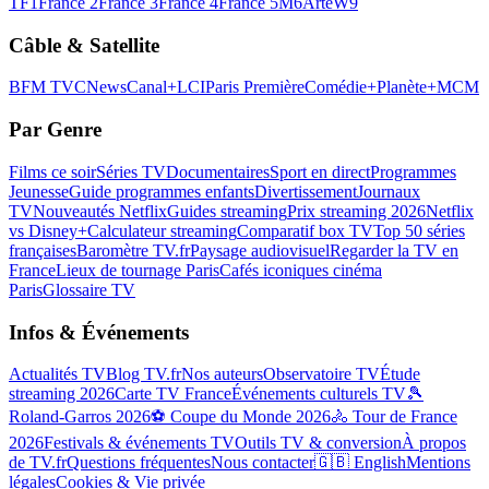
TF1
France 2
France 3
France 4
France 5
M6
Arte
W9
Câble & Satellite
BFM TV
CNews
Canal+
LCI
Paris Première
Comédie+
Planète+
MCM
Par Genre
Films ce soir
Séries TV
Documentaires
Sport en direct
Programmes
Jeunesse
Guide programmes enfants
Divertissement
Journaux
TV
Nouveautés Netflix
Guides streaming
Prix streaming 2026
Netflix
vs Disney+
Calculateur streaming
Comparatif box TV
Top 50 séries
françaises
Baromètre TV.fr
Paysage audiovisuel
Regarder la TV en
France
Lieux de tournage Paris
Cafés iconiques cinéma
Paris
Glossaire TV
Infos & Événements
Actualités TV
Blog TV.fr
Nos auteurs
Observatoire TV
Étude
streaming 2026
Carte TV France
Événements culturels TV
🎾
Roland-Garros 2026
⚽ Coupe du Monde 2026
🚴 Tour de France
2026
Festivals & événements TV
Outils TV & conversion
À propos
de TV.fr
Questions fréquentes
Nous contacter
🇬🇧 English
Mentions
légales
Cookies & Vie privée