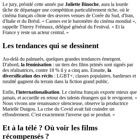
Le jury, présidé cette année par
Juliette Binoche
, aura la lourde
tâche de départager une compétition particulièrement riche, où le
cinéma français côtoie des œuvres venues de Corée du Sud, d'Iran,
d'Italie et du Brésil. « Cannes est le baromètre du cinéma mondial »,
rappelle Thierry Frémaux, délégué général du Festival. « Et la
France y reste un acteur central. »
Les tendances qui se dessinent
Au-delà du palmarès, quelques grandes tendances émergent.
D'abord,
la féminisation
: un tiers des films primés sont signés par
des réalisatrices, contre 18 % il y a cinq ans. Ensuite,
la
diversification des récits
: LGBT+, classes populaires, banlieues et
ruralité gagnent du terrain dans la fiction grand public.
Enfin,
l'internationalisation
. Le cinéma français exporte mieux que
jamais, et accueille en retour des talents étrangers qui le revigorent. «
Nous vivons une renaissance silencieuse, observe la productrice
Marielle Duigou. La crise du Covid avait fait craindre un
effondrement. C'est exactement l'inverse qui se produit. »
Et à la télé ? Où voir les films
récompensés ?