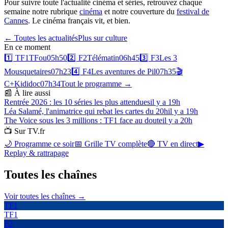
Pour suivre toute l'actualité cinéma et séries, retrouvez chaque
semaine notre rubrique
cinéma
et notre couverture du
festival de
Cannes
. Le cinéma français vit, et bien.
← Toutes les actualités
Plus sur
culture
En ce moment
1️⃣
TF1
TFou
05h50
2️⃣
F2
Télématin
06h45
3️⃣
F3
Les 3
Mousquetaires
07h23
4️⃣
F4
Les aventures de Pil
07h35
🎬
C+
Kididoc
07h34
Tout le programme →
📰 À lire aussi
Rentrée 2026 : les 10 séries les plus attendues
il y a 19h
Léa Salamé, l'animatrice qui rebat les cartes du 20h
il y a 19h
The Voice sous les 3 millions : TF1 face au doute
il y a 20h
📺 Sur TV.fr
🌙 Programme ce soir
📅 Grille TV complète
🔴 TV en direct
▶
Replay & rattrapage
Toutes les
chaînes
Voir toutes les chaînes →
TF1
TF1
F2