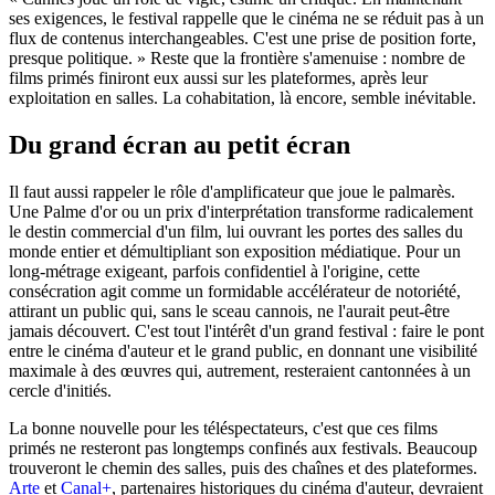
ses exigences, le festival rappelle que le cinéma ne se réduit pas à un
flux de contenus interchangeables. C'est une prise de position forte,
presque politique. » Reste que la frontière s'amenuise : nombre de
films primés finiront eux aussi sur les plateformes, après leur
exploitation en salles. La cohabitation, là encore, semble inévitable.
Du grand écran au petit écran
Il faut aussi rappeler le rôle d'amplificateur que joue le palmarès.
Une Palme d'or ou un prix d'interprétation transforme radicalement
le destin commercial d'un film, lui ouvrant les portes des salles du
monde entier et démultipliant son exposition médiatique. Pour un
long-métrage exigeant, parfois confidentiel à l'origine, cette
consécration agit comme un formidable accélérateur de notoriété,
attirant un public qui, sans le sceau cannois, ne l'aurait peut-être
jamais découvert. C'est tout l'intérêt d'un grand festival : faire le pont
entre le cinéma d'auteur et le grand public, en donnant une visibilité
maximale à des œuvres qui, autrement, resteraient cantonnées à un
cercle d'initiés.
La bonne nouvelle pour les téléspectateurs, c'est que ces films
primés ne resteront pas longtemps confinés aux festivals. Beaucoup
trouveront le chemin des salles, puis des chaînes et des plateformes.
Arte
et
Canal+
, partenaires historiques du cinéma d'auteur, devraient