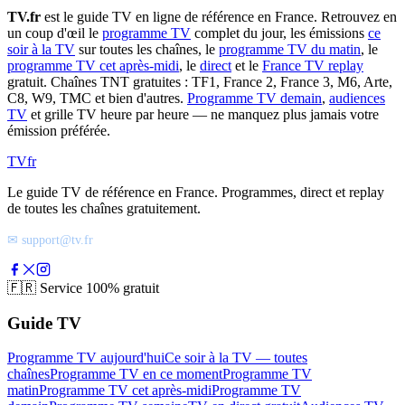
TV.fr
est le guide TV en ligne de référence en France. Retrouvez en
un coup d'œil le
programme TV
complet du jour, les émissions
ce
soir à la TV
sur toutes les chaînes, le
programme TV du matin
, le
programme TV cet après-midi
, le
direct
et le
France TV replay
gratuit. Chaînes TNT gratuites : TF1, France 2, France 3, M6, Arte,
C8, W9, TMC et bien d'autres.
Programme TV demain
,
audiences
TV
et grille TV heure par heure — ne manquez plus jamais votre
émission préférée.
TV
fr
Le guide TV de référence en France. Programmes, direct et replay
de toutes les chaînes gratuitement.
✉ support@tv.fr
🇫🇷
Service 100% gratuit
Guide TV
Programme TV aujourd'hui
Ce soir à la TV — toutes
chaînes
Programme TV en ce moment
Programme TV
matin
Programme TV cet après-midi
Programme TV