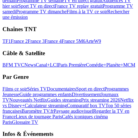
demain
Programme TV semaine
TV en direct gratuit
Audiences TV
hier soir
Sport TV en direct
France TV replay gratuit
Programme TV
samedi
Programme TV dimanche
Films à la TV ce soir
Rechercher
une émission
Chaînes TNT
TF1
France 2
France 3
France 4
France 5
M6
Arte
W9
Câble & Satellite
BFM TV
CNews
Canal+
LCI
Paris Première
Comédie+
Planète+
MCM
Par Genre
Films ce soir
Séries TV
Documentaires
Sport en direct
Programmes
Jeunesse
Guide programmes enfants
Divertissement
Journaux
TV
Nouveautés Netflix
Guides streaming
Prix streaming 2026
Netflix
vs Disney+
Calculateur streaming
Comparatif box TV
Top 50 séries
françaises
Baromètre TV.fr
Paysage audiovisuel
Regarder la TV en
France
Lieux de tournage Paris
Cafés iconiques cinéma
Paris
Glossaire TV
Infos & Événements