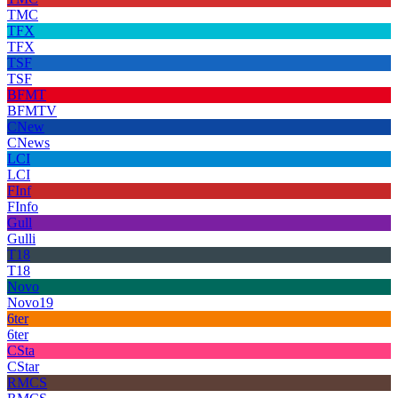
TMC
TFX
TFX
TSF
TSF
BFMT
BFMTV
CNew
CNews
LCI
LCI
FInf
FInfo
Gull
Gulli
T18
T18
Novo
Novo19
6ter
6ter
CSta
CStar
RMCS