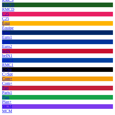
RMCS
RMCD
RMCD
C25
C25
Équi
Équipe
Euro
Euro1
Euro
Euro2
beIN
beIN1
RMC1
RMC1
C+Sp
C+Spt
Com+
Com+
Pari
Paris1
Plan
Plan+
MCM
MCM