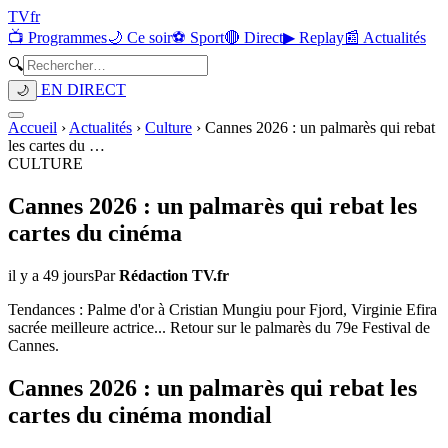
TV
fr
📺 Programmes
🌙 Ce soir
⚽ Sport
🔴 Direct
▶ Replay
📰 Actualités
🔍
EN DIRECT
🌙
Accueil
›
Actualités
›
Culture
›
Cannes 2026 : un palmarès qui rebat
les cartes du
…
CULTURE
Cannes 2026 : un palmarès qui rebat les
cartes du cinéma
il y a 49 jours
Par
Rédaction TV.fr
Tendances : Palme d'or à Cristian Mungiu pour Fjord, Virginie Efira
sacrée meilleure actrice... Retour sur le palmarès du 79e Festival de
Cannes.
Cannes 2026 : un palmarès qui rebat les
cartes du cinéma mondial