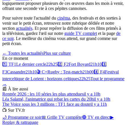
logiquement proposer plusieurs de ces œuvres dans les mois à venir,
offrant une seconde vie à ces pépites cannoises.
Pour suivre toute l'actualité du
cinéma
, des festivals et des sorties à
venir sur le petit écran, retrouvez notre rubrique dédiée et notre
section
actualités
. Et pour repérer la diffusion de ces films primés à
la télévision, gardez l'œil sur notre
guide TV complet
et la page
de
ce soir
. Le meilleur du cinéma vous attend, sur grand comme sur
petit écran.
← Toutes les actualités
Plus sur
culture
En ce moment
1️⃣
TF1
Le dernier cercle
22h25
2️⃣
F2
Fort Boyard
21h10
3️⃣
F3
Cassandre
21h10
🎬
C+
Rugby : Test-match
21h00
4️⃣
F4
Festival
interceltique de Lorient : horizons celtiques
22h25
Tout le programme
→
📰 À lire aussi
Rentrée 2026 : les 10 séries les plus attendues
il y a 10h
Léa Salamé, l'animatrice qui rebat les cartes du 20h
il y a 10h
The Voice sous les 3 millions : TF1 face au doute
il y a 11h
📺 Sur TV.fr
🌙 Programme ce soir
📅 Grille TV complète
🔴 TV en direct
▶
Replay & rattrapage