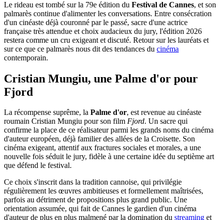
Le rideau est tombé sur la 79e édition du
Festival de Cannes
, et son
palmarès continue d'alimenter les conversations. Entre consécration
d'un cinéaste déjà couronné par le passé, sacre d'une actrice
française très attendue et choix audacieux du jury, l'édition 2026
restera comme un cru exigeant et discuté. Retour sur les lauréats et
sur ce que ce palmarès nous dit des tendances du
cinéma
contemporain.
Cristian Mungiu, une Palme d'or pour
Fjord
La récompense suprême, la
Palme d'or
, est revenue au cinéaste
roumain Cristian Mungiu pour son film
Fjord
. Un sacre qui
confirme la place de ce réalisateur parmi les grands noms du cinéma
d'auteur européen, déjà familier des allées de la Croisette. Son
cinéma exigeant, attentif aux fractures sociales et morales, a une
nouvelle fois séduit le jury, fidèle à une certaine idée du septième art
que défend le festival.
Ce choix s'inscrit dans la tradition cannoise, qui privilégie
régulièrement les œuvres ambitieuses et formellement maîtrisées,
parfois au détriment de propositions plus grand public. Une
orientation assumée, qui fait de Cannes le gardien d'un cinéma
d'auteur de plus en plus malmené par la domination du
streaming
et