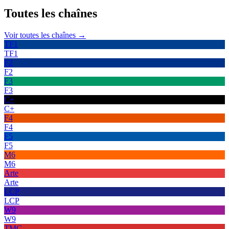
Toutes les
chaînes
Voir toutes les chaînes →
TF1
TF1
F2
F2
F3
F3
C+
C+
F4
F4
F5
F5
M6
M6
Arte
Arte
LCP
LCP
W9
W9
TMC