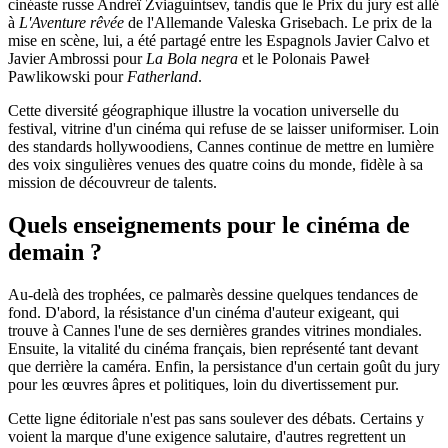
cinéaste russe Andreï Zviaguintsev, tandis que le Prix du jury est allé
à
L'Aventure rêvée
de l'Allemande Valeska Grisebach. Le prix de la
mise en scène, lui, a été partagé entre les Espagnols Javier Calvo et
Javier Ambrossi pour
La Bola negra
et le Polonais Paweł
Pawlikowski pour
Fatherland
.
Cette diversité géographique illustre la vocation universelle du
festival, vitrine d'un cinéma qui refuse de se laisser uniformiser. Loin
des standards hollywoodiens, Cannes continue de mettre en lumière
des voix singulières venues des quatre coins du monde, fidèle à sa
mission de découvreur de talents.
Quels enseignements pour le cinéma de
demain ?
Au-delà des trophées, ce palmarès dessine quelques tendances de
fond. D'abord, la résistance d'un cinéma d'auteur exigeant, qui
trouve à Cannes l'une de ses dernières grandes vitrines mondiales.
Ensuite, la vitalité du cinéma français, bien représenté tant devant
que derrière la caméra. Enfin, la persistance d'un certain goût du jury
pour les œuvres âpres et politiques, loin du divertissement pur.
Cette ligne éditoriale n'est pas sans soulever des débats. Certains y
voient la marque d'une exigence salutaire, d'autres regrettent un