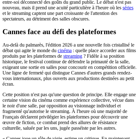
entre-soi déconnecté des goûts du grand public. Le débat n'est pas
nouveau, mais il prend une acuité particulière à l'heure où les
séries
et le streaming captent une part croissante de l'attention des
spectateurs, au détriment des salles obscures.
Cannes face au défi des plateformes
Au-delà du palmarès, l'édition 2026 a une nouvelle fois cristallisé le
débat qui agite le monde du
cinéma
: quelle place accorder aux films
produits par les plateformes de
streaming
? Fidèle à sa position
historique, le festival continue de défendre la primauté de la salle,
exigeant une sortie en salles pour concourir en compétition officielle.
Une ligne de fermeté qui distingue Cannes d'autres grands rendez-
vous internationaux, plus ouverts aux productions destinées au petit
écran.
Cette position n'est pas qu'une question de principe. Elle engage une
certaine vision du cinéma comme expérience collective, vécue dans
le noir d'une salle, par opposition au visionnage individuel et
fragmenté qu'autorise le streaming. À l'heure où une majorité de
Français déclarent privilégier les plateformes pour découvrir une
œuvre de fiction, ce combat prend des allures de résistance
culturelle, saluée par les uns, jugée passéiste par les autres.
« Cannes joue un rôle de vigie, estime un critique. En maintenant